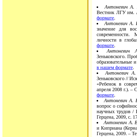
Антоневич А. 
Вестник ЛГУ им. А
формате
.
Антоневич А. 
значение для во
современности. 
личности в глоба
формате
.
Антоневич 
Зеньковского. Про
образовательные и 
в нашем формате
.
Антоневич А.
Зеньковского // И
«Ребенок в совре
апреля 2008 г.). – 
формате
.
Антоневич А. 
вопрос о софийнос
научных трудов / 
Герцена, 2009, с. 1
Антоневич А. В
и Киприана (Керна)
Герцена, 2009. – Т