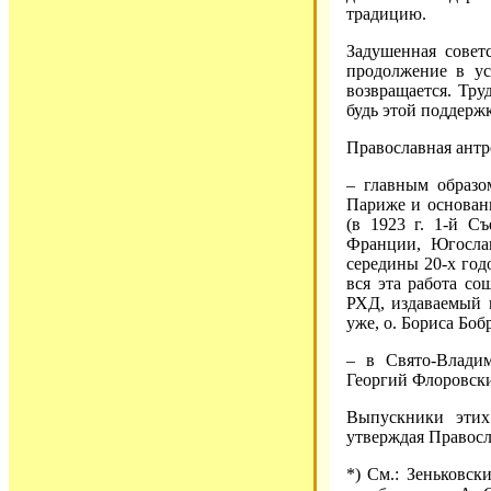
традицию.
Задушенная совет
продолжение в ус
возвращается. Тру
будь этой поддерж
Православная антр
– главным образо
Париже и основан
(в 1923 г. 1-й С
Франции, Югослав
середины 20-х год
вся эта работа со
РХД, издаваемый 
уже, о. Бориса Боб
– в Свято-Влади
Георгий Флоровски
Выпускники этих
утверждая Правосл
*) См.: Зеньковск