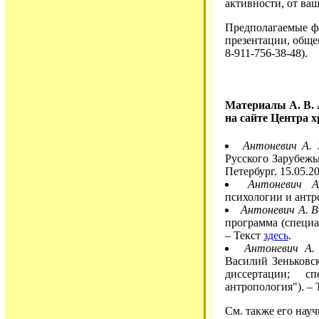
активности, от ваш
Предполагаемые фо
презентации, общен
8-911-756-38-48).
Материалы А. В.
на сайте Центра 
Антоневич А. 
Русского Зарубежь
Петербург. 15.05.2
Антоневич А
психологии и антр
Антоневич А. В
программа (специа
– Текст
здесь
.
Антоневич А.
Василий Зеньковс
диссертации; с
антропология"). –
См. также его нау