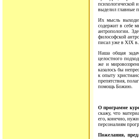
психологической и
выделил главные 
Их мысль выходит
содержит в себе м
антропологии. Зд
философской антро
писал уже в XIX в.
Наша общая задач
целостного подход
же и мировоззрен
казалось бы непре
к опыту христиан
препятствия, полаг
помощь Божию.
О программе кур
скажу, что матери
его, конечно, нуж
персоналиям прогр
Пожелания, пред