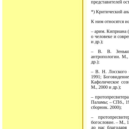
представителей ос
*) Критический ана
К ним относятся и
– арим. Киприана (
о человеке и совре
и др.);
– В. В. Зенько
антропологии. М.,
др.);
– В. Н. Лосского
1991; Боговидение
Кафолическое соз
М., 2000 и др.);
– протопресвитер
Паламы; – СПб., 19
сборник. 2000);
– протопресвит
богословие. – М.,
до нас благодаря