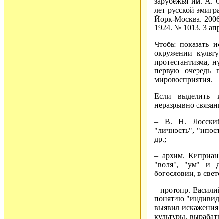
зарубежья им. А. 
лет русской эмигр
Йорк-Москва, 2006.
1924. № 1013. 3 ап
Чтобы показать и
окружении культ
протестантизма, н
первую очередь 
мировосприятия.
Если выделить 
неразрывно связанн
– В. Н. Лосский
"личность", "ипос
др.;
– архим. Киприан 
"воля", "ум" и 
богословии, в све
– протопр. Васили
понятию "индивиду
выявил искажения 
культуры, вырабат