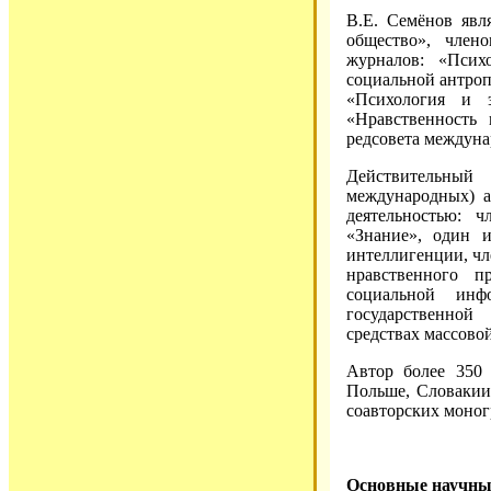
В.Е. Семёнов явл
общество», член
журналов: «Псих
социальной антро
«Психология и э
«Нравственность
редсовета междунар
Действительны
международных) а
деятельностью: 
«Знание», один и
интеллигенции, чл
нравственного п
социальной инф
государственной
средствах массово
Автор более 350 
Польше, Словакии
соавторских моног
Основные научны