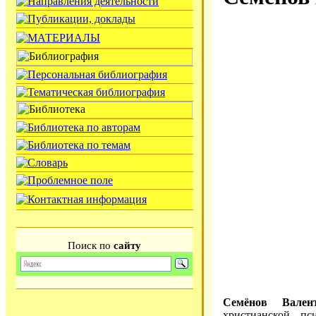
Поиск по
сайту
Семёнов Вален
христианской пс