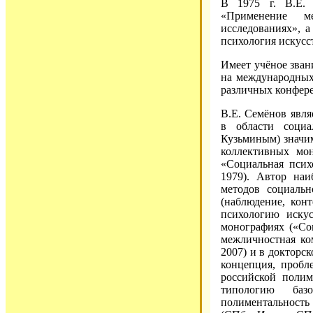
В 1975 г. В.Е.
«Применение ме
исследованиях», а
психология искусс
Имеет учёное зван
на международных
различных конфер
В.Е. Семёнов явл
в области социа
Кузьминым) значи
коллективных мо
«Социальная психо
1979). Автор наи
методов социальн
(наблюдение, кон
психологию искус
монографиях («Соц
межличностная ко
2007) и в докторс
концепция, пробле
российской полим
типологию базо
полиментальность 