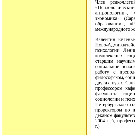
Член редколлег
«Психологически
антропологии»,
экономика» (Сар
образовании», «
международного жур
Валентин Евгенье
Ново-Адмиралтейск
психологии Лени
комплексных со
старшим научным
социальной психол
работу с препо
философском, соци
других вузах Санк
профессором каф
факультета соци
социологии и пси
Петербургского го
проректором по н
деканом факультет
2004 гг.), профе
г.).