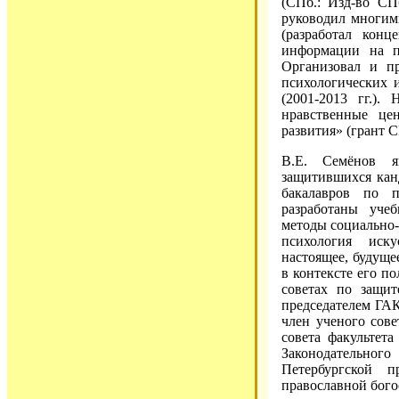
(СПб.: Изд-во СП
руководил многим
(разработал конц
информации на пр
Организовал и п
психологических 
(2001-2013 гг.).
нравственные це
развития» (грант С
В.Е. Семёнов я
защитившихся канд
бакалавров по 
разработаны уче
методы социально-
психология иску
настоящее, будуще
в контексте его п
советах по защит
председателем ГАК
член ученого сове
совета факультет
Законодательно
Петербургской п
православной бого