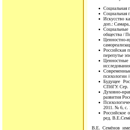
Социальная п
Социальная п
Искусство ка
доп.: Самара,
Социальные
общества / П
Ценностно
самореализац
Российская 
перепутье эп
Ценностные
исследования
Современны
психологии /
Будущее Рос
СПбГУ. Сер. 1
Духовно-нра
развития Росс
Психологиче
2011. № 6, с. 
Российское 
ред. В.Е.Сем
В.Е. Семёнов име