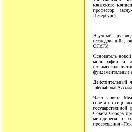
контексте конце
профессор, засл
Петербург).
Научный руково
исследований», 
СПбГУ.
Основатель новой
монографии и до
полиментально
фундаментальные д
Действительный ч
International Accos
Член Совета Меж
совета по социал
государственной 
Совета Собора пра
методического с
просвещения «Пок