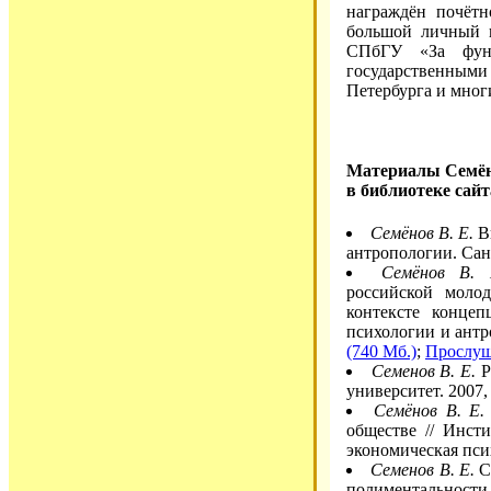
награждён почёт
большой личный в
СПбГУ «За фунд
государственными
Петербурга и мно
Материалы Семён
в библиотеке сай
Семёнов В. Е.
В
антропологии. Санк
Семёнов В. 
российской моло
контексте концеп
психологии и антр
(740 Мб.)
;
Прослуш
Семенов В. Е.
Р
университет. 2007,
Семёнов В. Е.
обществе // Инст
экономическая псих
Семенов В. Е.
С
полиментальности 