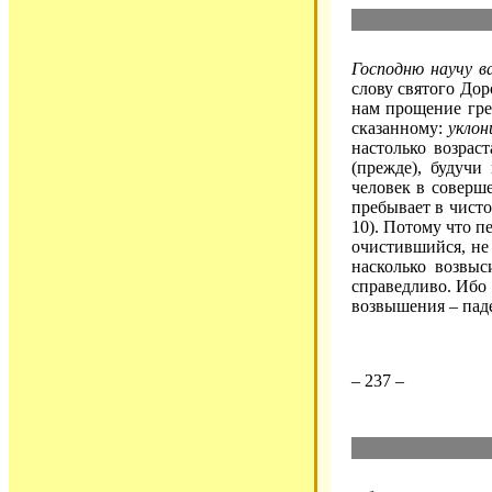
Господню научу в
слову святого Дор
нам прощение грех
сказанному:
уклон
настолько возрас
(прежде), будучи
человек в соверше
пребывает в чист
10). Потому что пе
очистившийся, не
насколько возвыс
справедливо. Ибо 
возвышения – паде
– 237 –