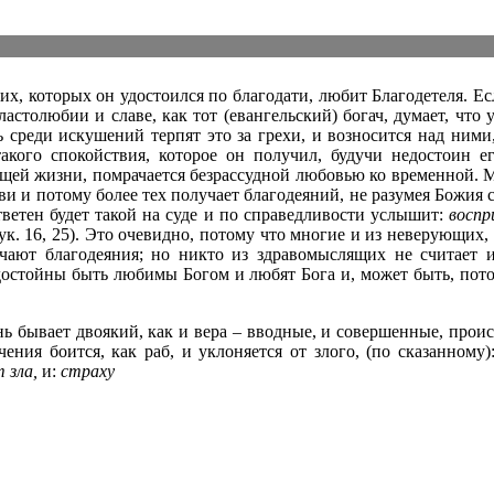
х, которых он удостоился по благодати, любит Благодетеля. Ес
ластолюбии и славе, как тот (евангельский) богач, думает, что
среди искушений терпят это за грехи, и возносится над ними,
акого спокойствия, которое он получил, будучи недостоин ег
щей жизни, помрачается безрассудной любовью ко временной. М
ви и потому более тех получает благодеяний, не разумея Божия 
тветен будет такой на суде и по справедливости услышит:
воспр
к. 16, 25). Это очевидно, потому что многие и из неверующих, 
учают благодеяния; но никто из здравомыслящих не считает
 достойны быть любимы Богом и любят Бога и, может быть, пот
ь бывает двоякий, как и вера – вводные, и совершенные, прои
ения боится, как раб, и уклоняется от злого, (по сказанному
 зла,
и:
страху