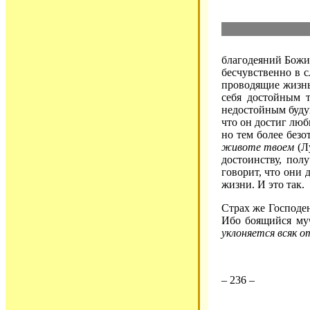
благодеяний Божии
бесчувственно в с
проводящие жизнь 
себя достойным т
недостойным буду
что он достиг люб
но тем более безо
животе твоем
(Лу
достоинству, пол
говорит, что они
жизни. И это так.
Страх же Господен
Ибо боящийся муч
уклоняется всяк от
– 236 –