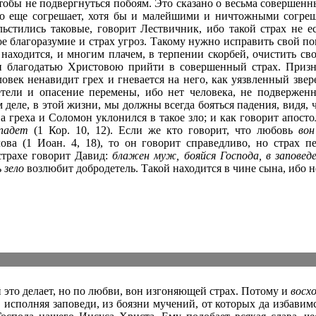
чтобы не подвергнуться побоям. Это сказано о весьма совершен
то еще согрешает, хотя бы и малейшими и ничтожными согреш
льстились таковые, говорит Лествичник, ибо такой страх не е
ое благоразумие и страх угроз. Такому нужно исправить свой по
 находится, и многим плачем, в терпении скорбей, очистить св
н благодатью Христовою прийти в совершенный страх. Призн
ловек ненавидит грех и гневается на него, как уязвленный звер
тели и опасение перемены, ибо нет человека, не подвержен
 деле, в этой жизни, мы должны всегда бояться падения, видя, 
а греха и Соломон уклонился в такое зло; и как говорит апост
 падет
(1 Кор. 10, 12). Если же кто говорит, что любовь
вон
ова (1 Иоан. 4, 18), то он говорит справедливо, но страх 
трахе говорит Давид:
блажен муж, бояйся Господа, в заповед
ь
зело
возлюбит добродетель. Такой находится в чине сына, ибо н
 это делает, но по любви, вон изгоняющей страх. Потому и
восх
 исполняя заповеди, из боязни мучений, от которых да избавим