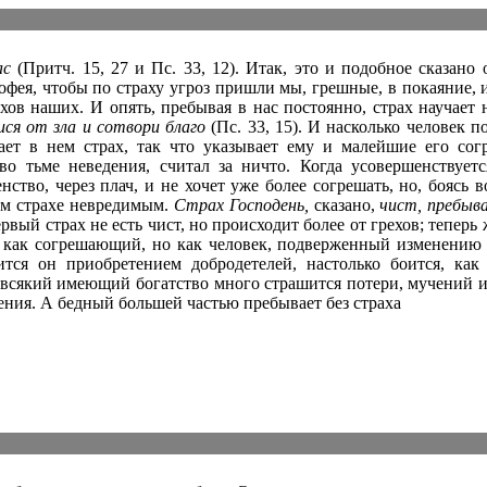
ас
(Притч. 15, 27 и Пс. 33, 12). Итак, это и подобное сказано 
офея, чтобы по страху угроз пришли мы, грешные, в покаяние, 
ов наших. И опять, пребывая в нас постоянно, страх научает 
ися от зла и сотвори благо
(Пс. 33, 15). И насколько человек п
тает в нем страх, так что указывает ему и малейшие его сог
 во тьме неведения, считал за ничто. Когда усовершенствует
нство, через плач, и не хочет уже более согрешать, но, боясь 
ом страхе невредимым.
Страх Господень,
сказано,
чист, пребыва
рвый страх не есть чист, но происходит более от грехов; теперь ж
 как согрешающий, но как человек, подверженный изменению 
ится он приобретением добродетелей, настолько боится, ка
всякий имеющий богатство много страшится потери, мучений и 
ния. А бедный большей частью пребывает без страха