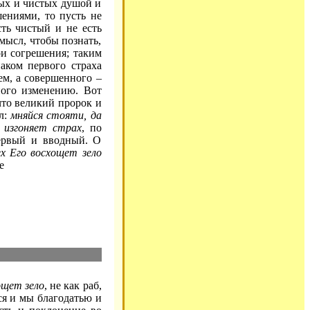
ных и чистых душой и
ениями, то пусть не
сть чистый и не есть
мысл, чтобы познать,
ои согрешения; таким
аком первого страха
ем, а совершенного –
ного изменению. Вот
что великий пророк и
ол:
мняйся стояти, да
 изгоняет страх
, по
первый и вводный. О
ех Его восхощет зело
е
ощет зело
, не как раб,
ся и мы благодатью и