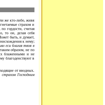
ли же кто-либо, живя
 угнетаемые страхом и
 по гордости, считая
о, то он, делая себя
ожет быть, и думает,
снисхождения к нему;
иял еси благая твоя в
таким образом, не по
 их блаженными и не
ому благоденствуют в
сходящие от вводных.
):
страхом Господним