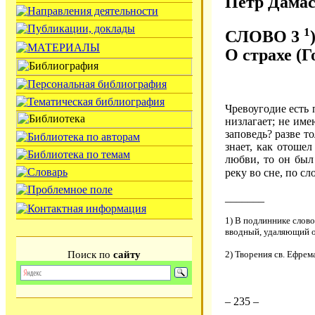
Петр Дамас
1
СЛОВО 3
)
О страхе (
Чревоугодие есть 
низлагает; не име
заповедь? разве т
знает, как отоше
любви, то он был
реку во сне, по с
_______
1) В подлиннике слово 
вводный, удаляющий о
2) Творения св. Ефрема
Поиск по
сайту
– 235 –