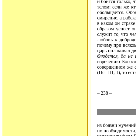
и боится только, 
телом; если же к
обольщается. Обо
смирение, а рабск
в каком он страхе
образом успеет о
служит то, что че
любовь к доброде
почему при всяком
царь оплакивал дв
блюдется, да не
изречению Богосл
совершенном же с
(Пс. 111, 1), то ест
– 238 –
из боязни мучений
по необходимости,