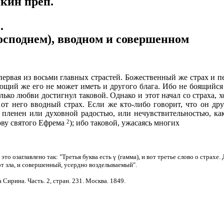
кин преп.
.
Господнем), вводном и совершенном
первая из восьми главных страстей. Божественный же страх и пе
ющий же его не может иметь и другого блага. Ибо не боящийся
олько любви достигнул таковой. Однако и этот начал со страха, х
л от него вводный страх. Если же кто-либо говорит, что он д
 пленен или духовной радостью, или нечувствительностью, ка
2
лову святого Ефрема
); ибо таковой, ужасаясь многих
это озаглавлено так: "Третья буква есть γ (гамма), и вот третье слово о страхе.
т зла, и совершенный, усердно возделываемый".
 Сирина. Часть. 2, стран. 231. Москва. 1849.