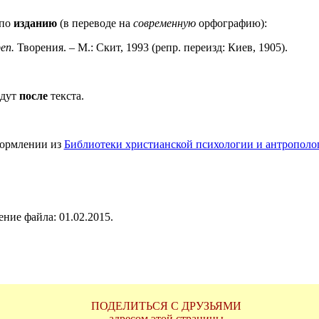
 по
изданию
(в переводе на
современную
орфографию):
еп.
Творения. – М.: Скит, 1993 (репр. переизд: Киев, 1905).
идут
после
текста.
формлении из
Библиотеки христианской психологии и антрополо
ние файла: 01.02.2015.
ПОДЕЛИТЬСЯ С ДРУЗЬЯМИ
адресом этой страницы