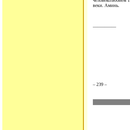
человеколюбием Г
веки. Аминь.
__________
– 239 –