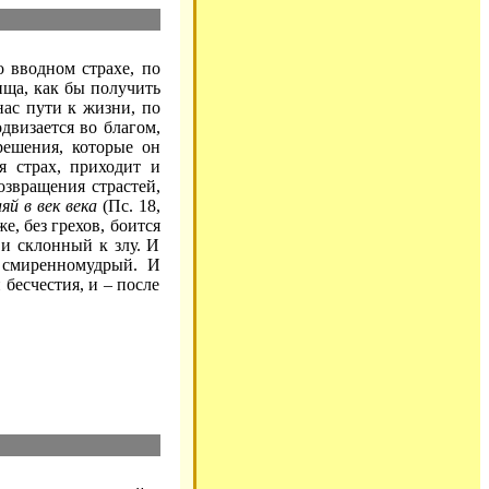
о вводном страхе, по
ища, как бы получить
нас пути к жизни, по
одвизается во благом,
решения, которые он
ся страх, приходит и
возвращения страстей,
яй в век века
(Пс. 18,
е, без грехов, боится
и склонный к злу. И
к смиренномудрый. И
бесчестия, и – после