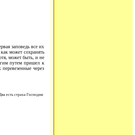
рвая заповедь все их
 как может сохранять
отя, может быть, и не
ругим путем пришел к
к перевезенные через
 Два есть страха Господня: