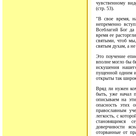
чувственному вид
(стр. 53).
"В свое время, н
непременно вступ
Всеблагий Бог да
время ее расторгл
святыми, чтоб мы
святым духам, а не
Это поучение епис
вполне могло бы б
искушения нашего
пущенной одним из
открыты так широк
Вряд ли нужен ко
быть, уже начал 
описываем на эт
опасность этих 
православным уч
легкость, с котор
становящимся с
доверчивости яс
оторванные от пр