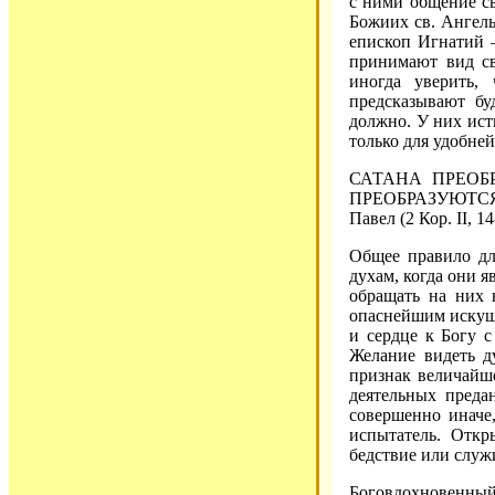
с ними общение св
Божиих св. Ангел
епископ Игнатий –
принимают вид св
иногда уверить,
предсказывают бу
должно. У них ист
только для удобне
САТАНА ПРЕОБ
ПРЕОБРАЗУЮТСЯ,
Павел (2 Кор. II, 14-
Общее правило для
духам, когда они я
обращать на них 
опаснейшим искуш
и сердце к Богу 
Желание видеть д
признак величайше
деятельных преда
совершенно иначе
испытатель. Откр
бедствие или служ
Боговдохновенный 