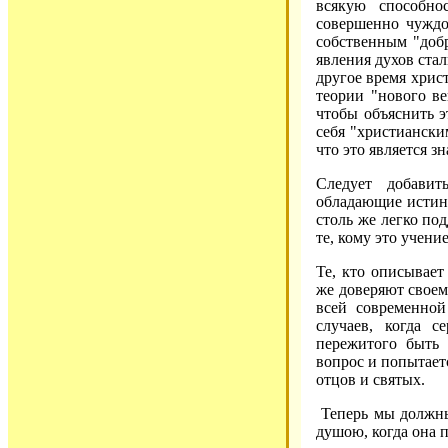
всякую способно
совершенно чуждо
собственным "доб
явления духов ста
другое время хрис
теории "нового в
чтобы объяснить э
себя "христианским
что это является з
Следует добавит
обладающие истинн
столь же легко по
те, кому это учени
Те, кто описывает
же доверяют своем
всей современной
случаев, когда с
пережитого быть 
вопрос и попытает
отцов и святых.
Теперь мы должны 
душою, когда она п