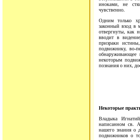
иноками, не ст
чувственно.
Одним только хр
законный вход в 
отвергнуты, как 
вводит в видение
призраки истины,
подвижнику, во-п
обнаруживающее п
некоторым подвиж
познания о них, до
Некоторые практ
Владыка Игнатий
написанном св. 
нашего знания о д
подвижников о то