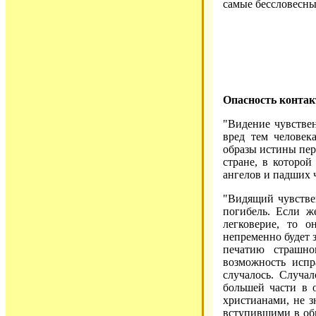
самые бессловесные
Опасность контак
"Видение чувстве
вред тем человек
образы истины пер
стране, в которой
ангелов и падших ч
"Видящий чувстве
погибель. Если ж
легковерие, то о
непременно будет 
печатию страшно
возможность испр
случалось. Случа
большей части в 
христианами, не з
вступившими в об