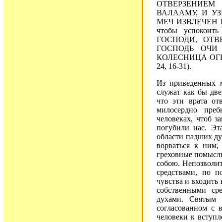
ОТВЕРЗЕНИЕМ Ч
ВАЛААМУ, И У
МЕЧ ИЗВЛЕЧЕН В 
чтобы успокоит
ГОСПОДИ, ОТВ
ГОСПОДЬ ОЧИ
КОЛЕСНИЦА ОГНЕН
24, 16-31).
Из приведенных м
служат как бы две
что эти врата от
милосердно пре
человеках, чтоб з
погубили нас. Эт
области падших д
ворваться к ним,
греховные помыслы
собою. Непозволит
средствами, по 
чувства и входить 
собственными ср
духами. Святым 
согласованном с 
человеки к вступ