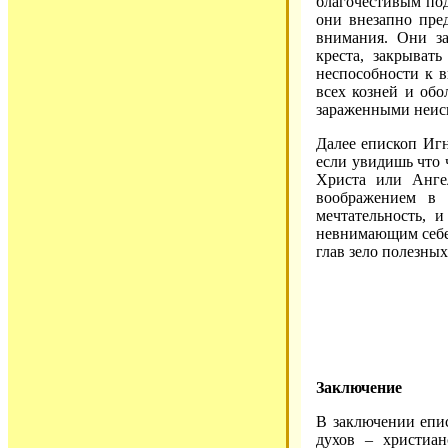
благочестивым под
они внезапно пред
внимания. Они за
креста, закрыват
неспособности к в
всех козней и обо
зараженными неисц
Далее епископ Иг
если увидишь что ч
Христа или Ангел
воображением в 
мечтательность, 
невнимающим себе с
глав зело полезных,
Заключение
В заключении епи
духов – христиа