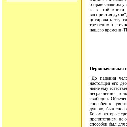
о православном уч
глав этой книги
восприятия духов",
цитировать эту гл
трезвенно и точ
нашего времени (П
Первоначальная п
"До падения чел
настоящей его де
ныне ему естестве
несравненно тон
свободно. Облечен
способен к чувст
душою, был спосо
Богом, которые сро
препятствием, не о
способен был для 