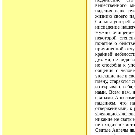
вещественного ми
падения наше тел
жизнию своего па
Сильны употребля
ниспадение нашего
Нужно очищение 
некоторой степен
понятие о бедств
причиненной отчу
крайней дебелост
духами, не видят 
не способна к уп
общения с челове
увлекшие нас в сво
плену, стараются с
и открывают себя, 
нами. Всем нам, н
святыми Ангелами
падением, что н
отверженными, к 
являющиеся челове
никакие не святые
не входит в чисто
Святые Ангелы явл