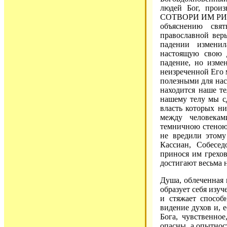
людей Бог, прои
СОТВОРИ ИМ РИЗЫ
объяснению свя
православной веры
падении изменил
настоящую свою 
падение, но изме
неизреченной Его 
полезными для нас
находится наше те
нашему телу мы с
власть которых ни
между человекам
темничною стеною 
не вредили этому
Кассиан, Собесед
принося им грехо
достигают весьма н
Душа, облеченная 
образует себя изуч
и стяжает способн
видение духов и, 
Бога, чувственно
опасны, а опытнос