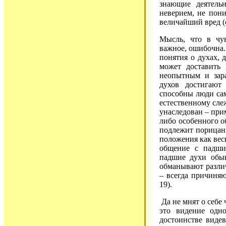
знающие деятельн
неверием, не пони
величайший вред (с
Мысль, что в чув
важное, ошибочна.
понятия о духах, 
может доставить 
неопытным и зар
духов достигают
способны люди сам
естественному сле
унаследован – прим
либо особенного о
подлежит порицани
положения как вес
общение с падши
падшие духи обык
обманывают разли
– всегда причиняю
19).
Да не мнят о себе
это видение одно
достоинстве виде