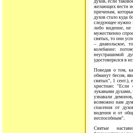
духов, если таков
желающих вести ис
причинам, которы
духов стало куда 
следующее нужно з
либо видение, не
мужественно спрос
святых, то они усп
– диавольское, т
колебание: пото
неустрашимой ду
удостоверился в ист
Поведав о том, к
обманут бесом, яв
святых", 1 сент.)
христиан: "Если
лукавыми духами, т
узнавали демонов
возможно нам дум
спасения от духо
видения и от общ
неспособным".
Святые наставн