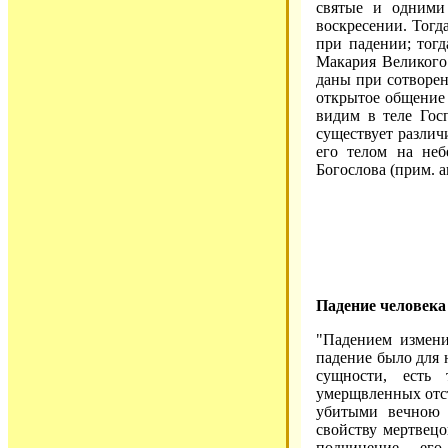
святые и одними
воскресении. Тогд
при падении; тог
Макария Великого (
даны при сотворен
открытое общение 
видим в теле Гос
существует различ
его телом на неб
Богослова (прим. а
Падение человека
"Падением измени
падение было для 
сущности, есть
умерщвленных отс
убитыми вечною 
свойству мертвецо
подчинение ег