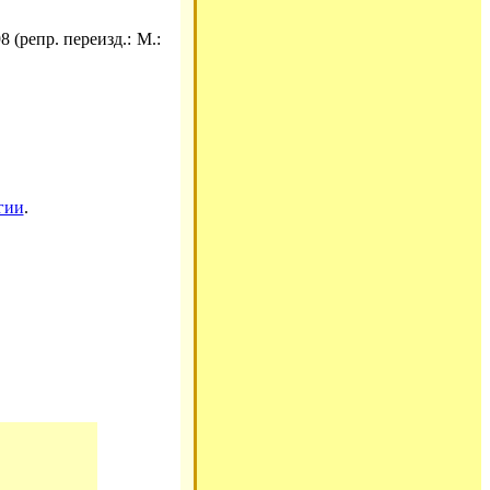
 (репр. переизд.: М.:
гии
.