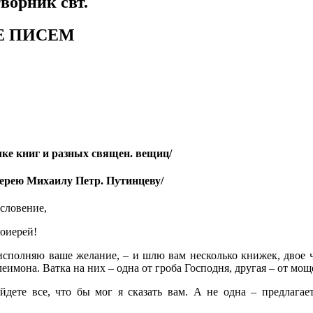
ворник свт.
Е ПИСЕМ
ке книг и разных священ. вещиц/
иерею Михаилу Петр. Путинцеву/
словение,
тоиерей!
сполняю ваше желание, – и шлю вам несколько книжек, двое че
еимона. Ватка на них – одна от гроба Господня, другая – от мощ
дете все, что бы мог я сказать вам. А не одна – предлагае