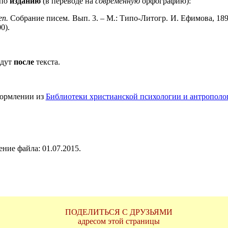
 по
изданию
(в переводе на
современную
орфографию):
еп.
Собрание писем. Вып. 3. – М.: Типо-Литогр. И. Ефимова, 1898
0).
идут
после
текста.
формлении из
Библиотеки христианской психологии и антрополо
ние файла: 01.07.2015.
ПОДЕЛИТЬСЯ С ДРУЗЬЯМИ
адресом этой страницы