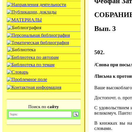
Феофан Зат
СОБРАНИ
Вып. 3
502.
/Снова при посыл
/Письма к прото
Ваше высокоблаго
Достопочт. о. про
Поиск по
сайту
С удовольствием и
великомуч. Пантел
В книжках вы най
словами.