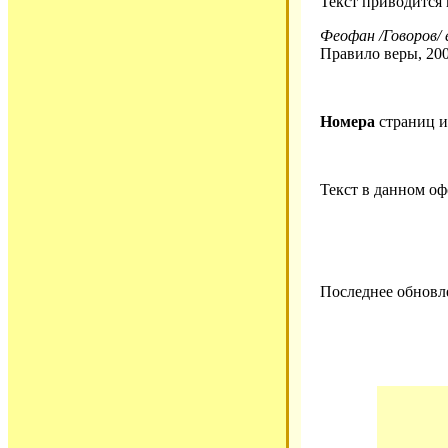
Текст приводится
Феофан /Говоров/ 
Правило веры, 200
Номера
страниц 
Текст в данном о
Последнее обновле