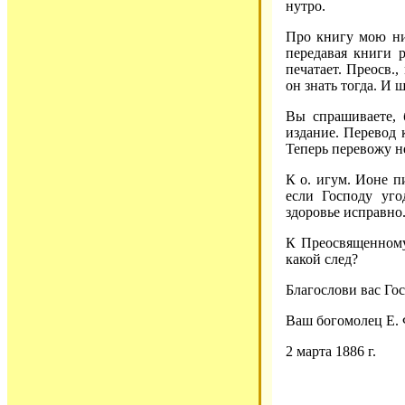
нутро.
Про книгу мою ни
передавая книги р
печатает. Преосв.,
он знать тогда. И 
Вы спрашиваете, 
издание. Перевод к
Теперь перевожу н
К о. игум. Ионе пи
если Господу уго
здоровье исправно
К Преосвященному 
какой след?
Благослови вас Го
Ваш богомолец Е.
2 марта 1886 г.