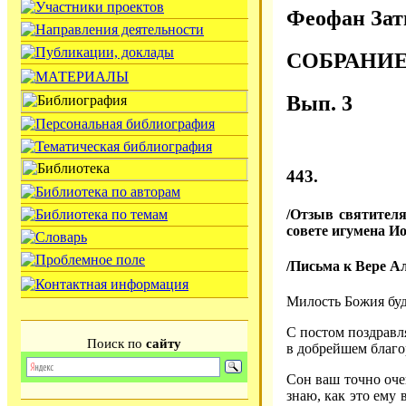
Феофан Зат
СОБРАНИ
Вып. 3
443.
/Отзыв святителя
совете игумена Ио
/Письма к Вере Ал
Милость Божия буд
С постом поздравл
Поиск по
сайту
в добрейшем благ
Сон ваш точно оче
знаю, как это ему 