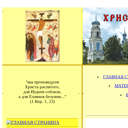
ГЛАВНАЯ С
"мы проповедуем
МАТЕРИ
Христа распятого,
для Иудеев соблазн,
а для Еллинов безумие..."
(1 Кор. 1, 23)