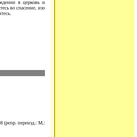
ождении в церковь и
тесь во спасение, изо
тесь.
 (репр. переизд.: М.: