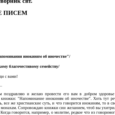
ворник свт.
Е ПИСЕМ
апоминания инокиням об иночестве"/
кому благочестивому семейству/
ди с вами!
…
м поздравляю и желаю провести его вам в добром здоровье
книжки: "Напоминание инокиням об иночестве". Хоть тут ре
дь, все же христианские суть, и что говорится инокиням, то в 
 монахам. Сопровождаю книжки сии желанием, чтоб вы ухитрил
 Когда говорится, например, о молитве, редкое что из говоримо