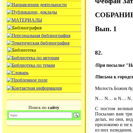
Феофан Зат
СОБРАНИ
Вып. 1
82.
/При посылке "Н
/Письма к городс
Милость Божия бу
N… N… и N… N
Поиск по
сайту
С постом велики
Посылаю вам три 
делах, но они, ве
приложимо и не к
из них назидания.