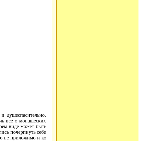
 и душеспасительно.
чь все о монашеских
своем виде может быть
ись почерпнуть себе
го не приложимо и ко