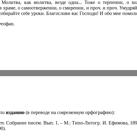
 Молитва, как молитва, везде одна... Тоже о терпении, о х
 храме, о самоотвержении, о смирении, и проч. и проч. Умудряй
собирайте себе уроки. Благослови вас Господи! И обо мне помоли
Феофан.
 по
изданию
(в переводе на
современную
орфографию):
еп.
Собрание писем. Вып. 1. – М.: Типо-Литогр. И. Ефимова, 1898
0).