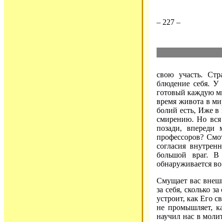
– 227 –
свою участь. Стр
блюдение себя. У 
готовый каждую ми
время живота в ми
болий есть, Иже в 
смирению. Но вся 
позади, впереди
профессоров? Смот
согласия внутренн
большой враг. В
обнаруживается во 
Смущает вас внешн
за себя, сколько з
устроит, как Его с
не промышляет, ка
научил нас в моли