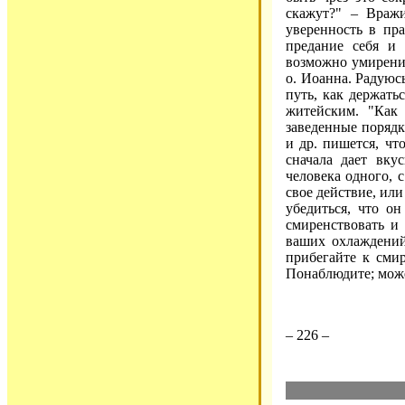
скажут?" – Вражи
уверенность в пр
предание себя и 
возможно умирени
о. Иоанна. Радуюсь
путь, как держать
житейским. "Как 
заведенные порядк
и др. пишется, чт
сначала дает вку
человека одного, 
свое действие, или
убедиться, что он
смиренствовать и
ваших охлаждений 
прибегайте к смир
Понаблюдите; мож
– 226 –