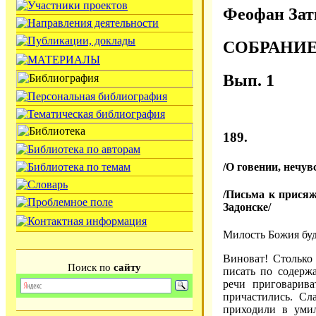
Феофан Зат
СОБРАНИ
Вып. 1
189.
/О говении, нечув
/Письма к прися
Задонске/
Милость Божия буд
Виноват! Столько
Поиск по
сайту
писать по содерж
речи приговарива
причастились. Сл
приходили в уми