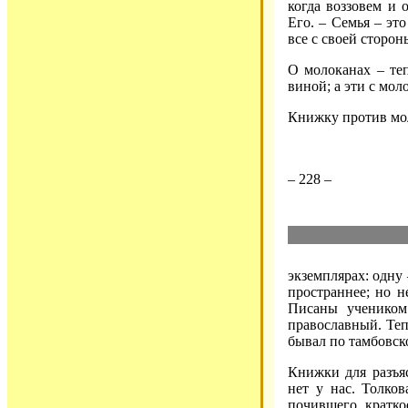
когда воззовем и 
Его. – Семья – это
все с своей сторон
О молоканах – те
виной; а эти с мол
Книжку против мо
– 228 –
экземплярах: одну
пространнее; но н
Писаны учеником
православный. Теп
бывал по тамбовск
Книжки для разъя
нет у нас. Толков
почившего, кратко