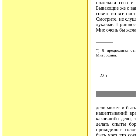
пожелали сего и 
Бывающие же с ва
говеть во все пос
Смотрите, не слуш
лукавые. Пришлось
Мне очень бы жела
_______
*) Я предполагал от
Митрофана.
– 225 –
дело может и быть
нашептываний вра
какое-либо дело,
делать опыты бо
приходило в голо
быть чрез это со