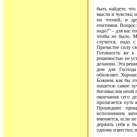
быть найдете, что
мысли и чувства; и
ни чтений, и дру
епитимия. Вопрос:
надо?" – для вас п
чтобы не было. М
случится, надо 
Причастие силу св
Готовность же к
решимостью не уст
деланию. Эта решим
дом для Господа
обновляет. Хорошо 
Божием, как бы эт
пишется: самое лу
богомыслия иной п
окончания сего д
пролагается путь 
Прошедшее прощ
исполнением запо
вменяется, если не
держать себя и бы
одному известно; 