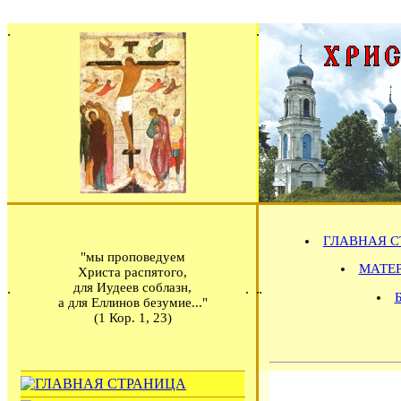
ГЛАВНАЯ С
"мы проповедуем
МАТЕРИ
Христа распятого,
для Иудеев соблазн,
а для Еллинов безумие..."
(1 Кор. 1, 23)