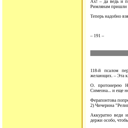
Ах! – да ведь и п
Римлянам пришли 
Теперь надобно взя
– 191 –
118-й псалом пе
желающих. – Эта к
О. протоиерею Н
Симеона... и еще н
Ферапонтова попро
2) Чичерина "Рели
Аккуратно веди и
держи особо, чтобы