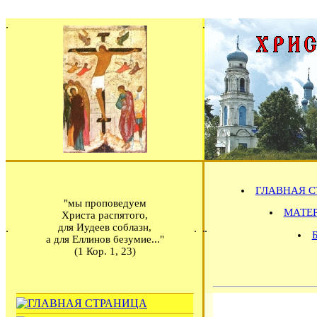
ГЛАВНАЯ С
"мы проповедуем
МАТЕРИ
Христа распятого,
для Иудеев соблазн,
а для Еллинов безумие..."
(1 Кор. 1, 23)