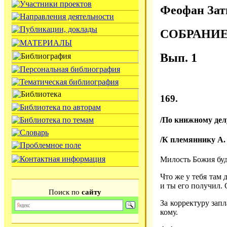
Феофан Зат
СОБРАНИ
Вып. 1
169.
/По книжному дел
/К племяннику А. 
Милость Божия буд
Что же у тебя там 
и ты его получил. 
Поиск по
сайту
За корректуру запл
кому.