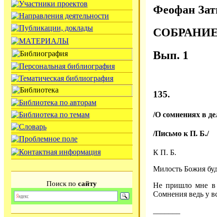
Феофан Зат
СОБРАНИ
Вып. 1
135.
/О сомнениях в де
/Письмо к П. Б./
К П. Б.
Милость Божия буд
Поиск по
сайту
Не пришло мне в 
Сомнения ведь у в
_______