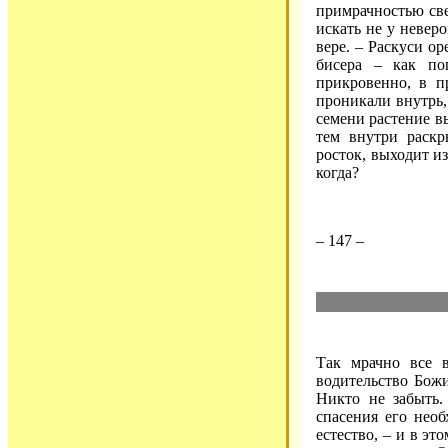
примрачностью све
искать не у невер
вере. – Раскуси ор
бисера – как по
прикровенно, в п
проникали внутрь, 
семени растение вы
тем внутри раскр
росток, выходит из
когда?
– 147 –
Так мрачно все в
водительство Божи
Никто не забыть.
спасения его нео
естество, – и в эт