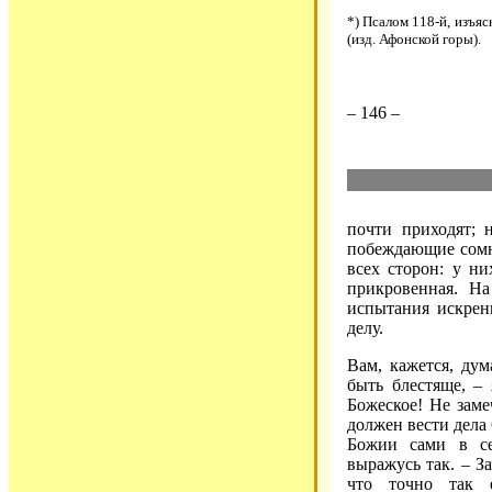
*) Псалом 118-й, изъя
(изд. Афонской горы).
– 146 –
почти приходят; 
побеждающие сомн
всех сторон: у ни
прикровенная. На
испытания искрен
делу.
Вам, кажется, дум
быть блестяще, – 
Божеское! Не заме
должен вести дела 
Божии сами в се
выражусь так. – За
что точно так 