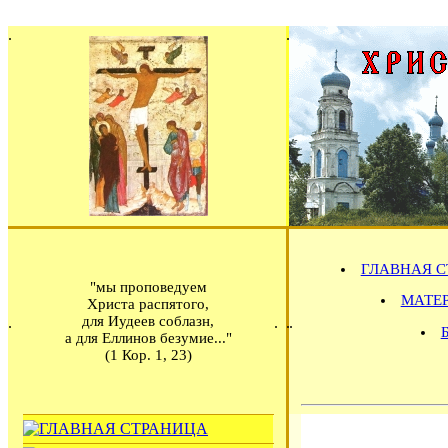
ГЛАВНАЯ С
"мы проповедуем
МАТЕРИ
Христа распятого,
для Иудеев соблазн,
а для Еллинов безумие..."
(1 Кор. 1, 23)