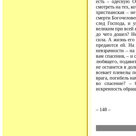
есть – одесную О
смотреть на тех, к
христианская – не
смерти Богочелове
след Господа, и у
великим при всей 
до чего дошел? Н
сила. А жизнь его 
предаются ей. На
невзрачности – на 
вам спасения, – и 
любящего, подавит
не останется в дол
всевает плевелы п
врага, погибель на
во спасение? – 
искренность обращ
– 148 –