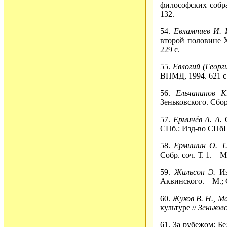
философских собра
132.
54.
Евлампиев И. 
второй половине Х
229 с.
55.
Евлогий (Георг
ВПМД, 1994. 621 с
56.
Ельчанинов 
Зеньковского. Сбор
57.
Ермичёв А. А.
СПб.: Изд-во СПбГУ
58.
Ермишин О. Т
Собр. соч. Т. 1. – М
59.
Жильсон Э.
И
Аквинского. – М.; С
60.
Жуков В. Н., Ма
культуре //
Зеньковс
61. За рубежом: Б