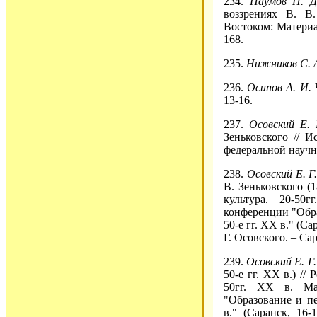
234.
Наумов Н. Д
воззрениях В. В
Востоком: Материал
168.
235.
Нижников С. 
236.
Осипов А. И.
Ч
13-16.
237.
Осовский Е.
Зеньковского // 
федеральной научно
238.
Осовский Е. Г
В. Зеньковского (1
культура. 20-5
конференции "Обра
50-е гг. ХХ в." (Са
Г. Осовского. – Сар
239.
Осовский Е. Г
50-е гг. ХХ в.) //
50гг. ХХ в. Ма
"Образование и пе
в." (Саранск, 16-