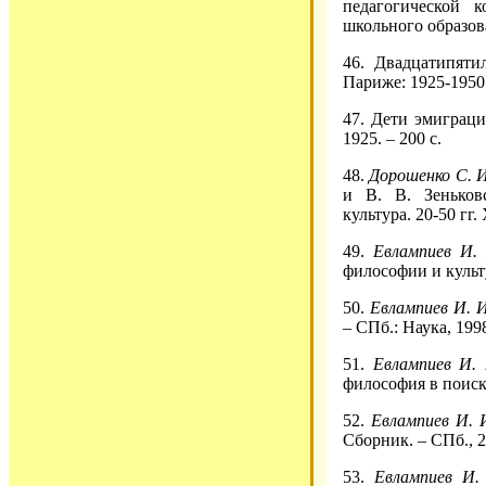
педагогической 
школьного образова
46. Двадцатипяти
Париже: 1925-1950.
47. Дети эмиграции
1925. – 200 с.
48.
Дорошенко С. И
и В. В. Зеньковс
культура. 20-50 гг.
49.
Евлампиев И. 
философии и культу
50.
Евлампиев И. И
– СПб.: Наука, 1998
51.
Евлампиев И.
философия в поиска
52.
Евлампиев И. 
Сборник. – СПб., 2
53.
Евлампиев И.