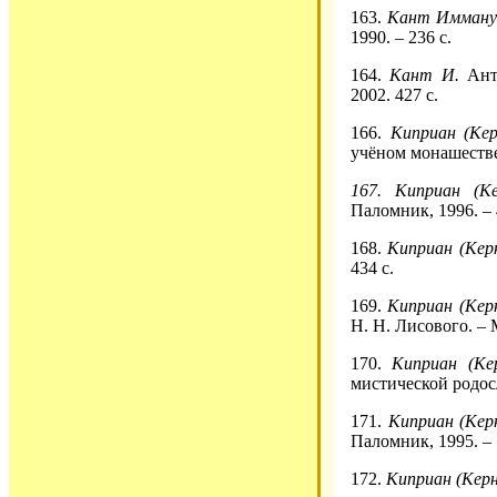
163.
Кант Имману
1990. – 236 с.
164.
Кант И.
Антр
2002. 427 с.
166.
Киприан (Кер
учёном монашестве 
167.
Киприан (К
Паломник, 1996. – 
168.
Киприан (Керн
434 с.
169.
Киприан (Керн
Н. Н. Лисового. – 
170.
Киприан (Ке
мистической родосл
171.
Киприан (Кер
Паломник, 1995. – 
172.
Киприан (Керн