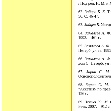
/ Под ред. Н. М. и
62.
Зайцев Б.
К.
Т
56. С. 46-47.
63.
Зайцев Б.
Ушедше
64.
Замалеев А. Ф
1992. – 461 с.
65.
Замалеев А. Ф
Петерб. ун-та, 1995
66.
Замалеев А. Ф
дом С.-Петерб. ун-т
67.
Зарин С. М
Основоположительны
68.
Зарин С. М
"Аскетизм по прав
156 с.
69.
Зенько Ю. М.
О
Речь, 2007. – 912 с.