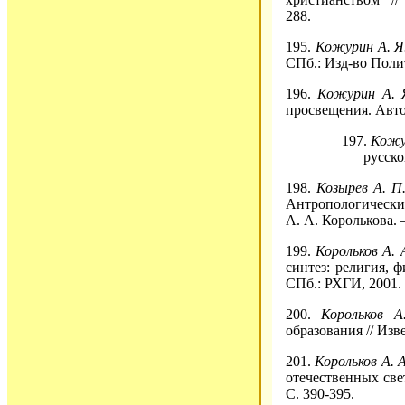
288.
195.
Кожурин А. Я
СПб.: Изд-во Полите
196.
Кожурин А.
просвещения. Автор
197.
Кожу
русско
198.
Козырев А. П
Антропологический
А. А. Королькова. 
199.
Корольков А. 
синтез: религия, ф
СПб.: РХГИ, 2001. 
200.
Корольков А
образования // Изв
201.
Корольков А. А
отечественных све
С. 390-395.