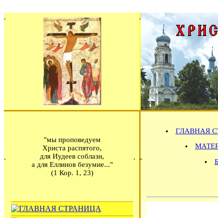
ГЛАВНАЯ С
"мы проповедуем
МАТЕРИ
Христа распятого,
для Иудеев соблазн,
а для Еллинов безумие..."
(1 Кор. 1, 23)