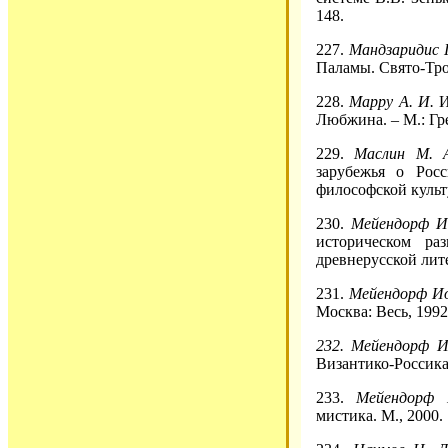
148.
227.
Мандзаридис 
Паламы. Свято-Трои
228.
Марру А. И.
И
Любжина. – М.: Гр
229.
Маслин М. 
зарубежья о Рос
философской культу
230.
Мейендорф И
историческом р
древнерусской литер
231.
Мейендорф Ио
Москва: Весь, 1992
232.
Мейендорф И
Византико-Россика
233.
Мейендорф
мистика. М., 2000.