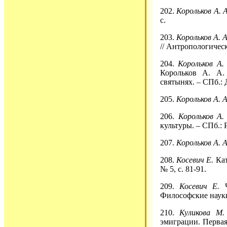
202.
Корольков А. А
с.
203.
Корольков А. 
// Антропологическ
204.
Корольков А.
Корольков А. А.
святынях. – СПб.: 
205.
Корольков А. А
206.
Корольков А.
культуры. – СПб.: Р
207.
Корольков А. А
208.
Косевич Е.
Кат
№ 5, с. 81-91.
209.
Косевич Е.
Философские науки.
210.
Куликова М
эмиграции. Первая