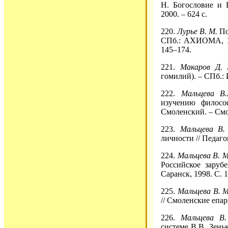
Н. Богословие и 
2000. – 624 с.
220.
Лурье В. М.
По
СПб.: АХИОМА, 199
145–174.
221.
Макаров Д.
гомилий). – СПб.: 
222.
Мальцева В
изучению философ
Смоленский. – Смол
223.
Мальцева В.
личности // Педагог
224.
Мальцева В. М
Российское зарубе
Саранск, 1998. С. 1
225.
Мальцева В. 
// Смоленские епар
226.
Мальцева В
системе В.В. Зеньк