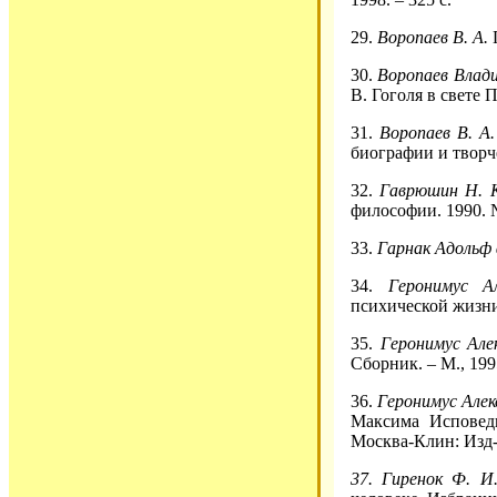
29.
Воропаев В. А.
Г
30.
Воропаев Влад
В. Гоголя в свете 
31.
Воропаев В. А
биографии и творче
32.
Гаврюшин Н. 
философии. 1990. №
33.
Гарнак Адольф
34.
Геронимус А
психической жизни 
35.
Геронимус Але
Сборник. – М., 199
36.
Геронимус Але
Максима Исповедн
Москва-Клин: Изд-
37.
Гиренок Ф. 