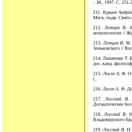
– М., 1997. С. 251-
211.
Кураев Андрей
Моск. подв. Свято-
212.
Летцев В. 
антропологии // Жу
213.
Летцев В. М.
Зеньковского // Во
214.
Липатова Т. 
дис. канд. философ.
215.
Лосев А. Ф.
Оч
с.
216.
Лосев А. Ф.
Ди
217.
Лосский В.
Догматическое бого
218.
Лосский В. Н
Владимирского Брат
219.
Лосский В. Н