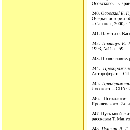
Осовского. – Саранс
240.
Осовский Е. Г.
Очерки истории об
– Саранск, 2000,с. 
241. Памяти о. Ва
242.
Полищук Е.
А
1993, №11. с. 59.
243. Православие: p
244.
Преображенс
Автореферат. – СПб.
245.
Преображенс
Лосского. – СПб.: И
246. Психология
Ярошевского. 2-е из
247. Путь моей жи
рассказам Т. Манух
248.
Пушкин В. Г