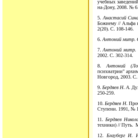
учебных заведений
на-Дону, 2008. № 6.
5.
Анастасий Син
Божиему // Альфа и
2(20). С. 108-146.
6.
Антоний митр. 
7.
Антоний митр. 
2002. С. 302-314.
8.
Антоний (Лог
психиатрии" архим.
Новгород, 2003. С.
9.
Бердяев Н. А.
Дух
250-259.
10.
Бердяев Н.
Проб
Ступени. 1991, № 1
11.
Бердяев Нико
техники) // Путь. 
12.
Блауберг И. 