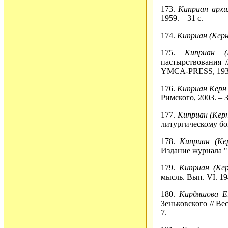
173.
Киприан архи
1959. – 31 с.
174.
Киприан (Керн
175.
Киприан 
пастырствования /
YMCA-PRESS, 1937.
176.
Киприан Керн
Римского, 2003. – 3
177.
Киприан (Кер
литургическому бог
178.
Киприан (Ке
Издание журнала "В
179.
Киприан (Кер
мысль. Вып. VI. 19
180.
Кирдяшова Е
Зеньковского // Ве
7.