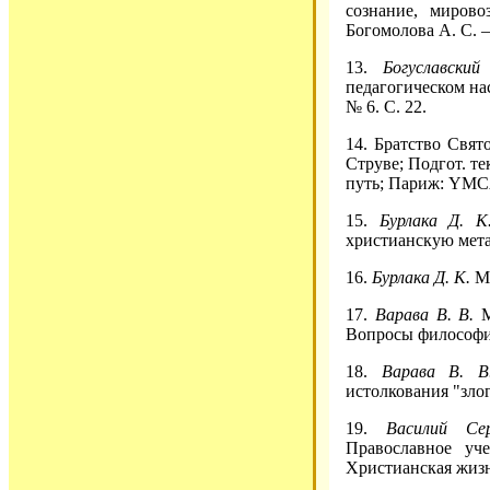
сознание, мирово
Богомолова А. С. –
13.
Богуславск
педагогическом нас
№ 6. С. 22.
14. Братство Свят
Струве; Подгот. те
путь; Париж: YMCA-
15.
Бурлака Д. 
христианскую метаф
16.
Бурлака Д. К.
М
17.
Варава В. В.
М
Вопросы философии
18.
Варава В. 
истолкования "злог
19.
Василий Сер
Православное уч
Христианская жизнь