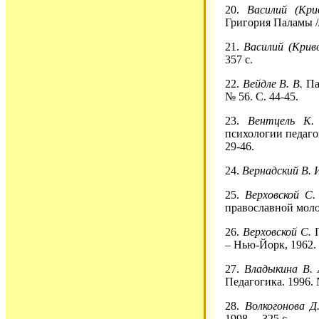
20.
Василий (Кр
Григория Паламы //
21.
Василий (Крив
357 с.
22.
Вейдле В. В.
Па
№ 56. С. 44-45.
23.
Вентцель К.
психологии педагог
29-46.
24.
Вернадский В. 
25.
Верховской С.
православной молод
26.
Верховской С.
П
– Нью-Йорк, 1962. 
27.
Владыкина В.
Педагогика. 1996. 
28.
Волкогонова Д
1998. – 325 с.