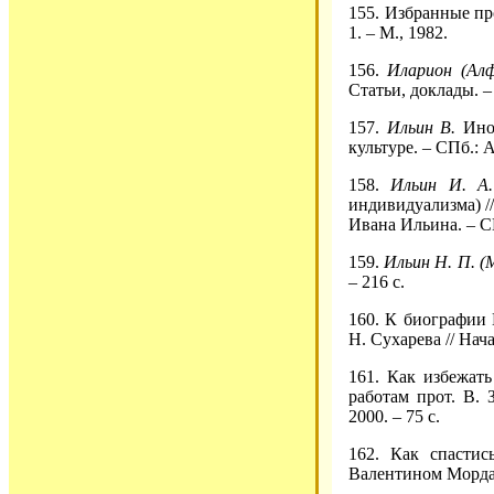
155. Избранные пр
1. – М., 1982.
156.
Иларион (Алф
Статьи, доклады. – 
157.
Ильин В.
Иноч
культуре. – СПб.: А
158.
Ильин И. А.
индивидуализма) /
Ивана Ильина. – СП
159.
Ильин Н. П. (
– 216 с.
160. К биографии 
Н. Сухарева // Нача
161. Как избежат
работам прот. В. 
2000. – 75 с.
162. Как спастис
Валентином Мордасо