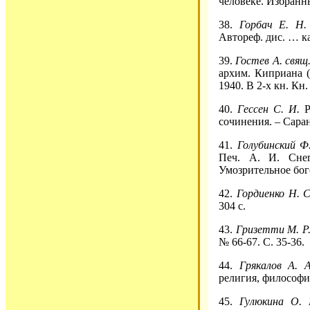
человеке. Избранны
38.
Горбач Е. Н.
Автореф. дис. … кан
39.
Гостев А. свящ
архим. Киприана (
1940. В 2-х кн. Кн.
40.
Гессен С. И.
Р
сочинения. – Саран
41.
Голубинский Ф
Печ. А. И. Снег
Умозрительное бого
42.
Гордиенко Н. 
304 с.
43.
Гризетти М. Р
№ 66-67. С. 35-36.
44.
Грякалов А. 
религия, философия
45.
Гулюкина О.