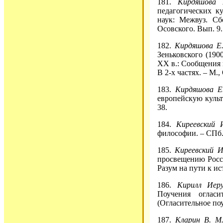
181.
Кирдяшова
педагогических к
наук: Межвуз. Сб
Осовского. Вып. 9. 
182.
Кирдяшова Е
Зеньковского (190
ХХ в.: Сообщения 
В 2-х частях. – М., 
183.
Кирдяшова Е
европейскую культу
38.
184.
Киреевский 
философии. – СПб.,
185.
Киреевский И
просвещению Росси
Разум на пути к ист
186.
Кирилл Иер
Поучения оглас
(Огласительное поу
187.
Кларин В. М