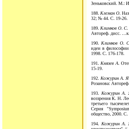
Зеньковский. М.: 
188.
Клеман О.
Наз
32; № 44. С. 19-26.
189.
Климков О. С
Автореф. дисс. …ка
190.
Климков О. С
идеи в философии
1998. С. 176-178.
191.
Князев А.
Оте
15-19.
192.
Кожурин А. Я
Розанова: Автореф.
193.
Кожурин А.
воззрения К. Н. Ле
третьего тысячел
Серия "Symposiu
общество, 2000. С. 
194.
Кожурин А.
христианством'' /