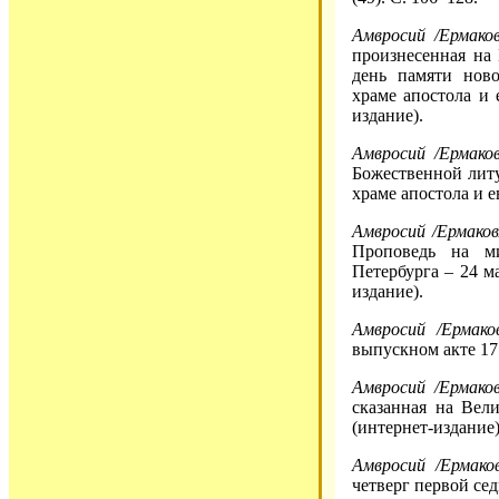
Амвросий /Ермаков
произнесенная на
день памяти нов
храме апостола и 
издание).
Амвросий /Ермаков
Божественной литу
храме апостола и е
Амвросий /Ермаков
Проповедь на ми
Петербурга – 24 м
издание).
Амвросий /Ермаков
выпускном акте 17
Амвросий /Ермаков
сказанная на Вел
(интернет-издание)
Амвросий /Ермаков
четверг первой се