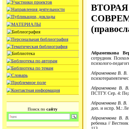
ВТОРАЯ
СОВРЕ
(правосл
Абраменкова Ве
сотрудник Психол
психолого-педагог
Абраменкова В. В.
психотерапевтическ
Абраменкова В. В
ПСТГУ. Сер. 4: Пед
Абраменкова В. В.
доп. и испр. М.: Ле
Поиск по
сайту
Абраменкова В. В
ребенка // Вестник
113.