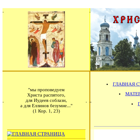
ГЛАВНАЯ С
"мы проповедуем
МАТЕРИ
Христа распятого,
для Иудеев соблазн,
а для Еллинов безумие..."
(1 Кор. 1, 23)