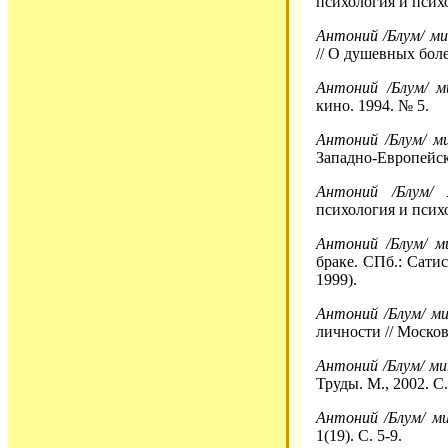
психология и психо
Антоний /Блум/ м
// О душевных боле
Антоний /Блум/ м
кино. 1994. № 5.
Антоний /Блум/ м
Западно-Европейск
Антоний /Блум/ 
психология и психо
Антоний /Блум/ м
браке. СПб.: Сатис
1999).
Антоний /Блум/ м
личности // Москов
Антоний /Блум/ м
Труды. М., 2002. С.
Антоний /Блум/ м
1(19). С. 5-9.