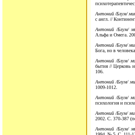
психотерапевтическ
Антоний /Блум/ ми
с англ. // Континен
Антоний /Блум/ м
Альфа и Омега. 200
Антоний /Блум/ м
Бога, но в человека
Антоний /Блум/ м
бытия // Церковь и
106.
Антоний /Блум/ м
1009-1012.
Антоний /Блум/ м
психология и психо
Антоний /Блум/ м
2002. С. 370-387 (п
Антоний /Блум/ м
1994. № 5. С. 111-1