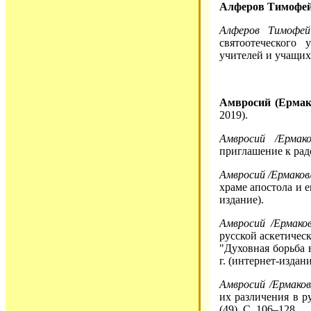
Алферов Тимофей
Алферов Тимофей
святоотеческого
учителей и учащих
Амвросий (Ермак
2019).
Амвросий /Ермак
приглашение к радо
Амвросий /Ермаков/
храме апостола и е
издание).
Амвросий /Ермаков
русской аскетичес
"Духовная борьба в
г. (интернет-издани
Амвросий /Ермаков
их различения в р
(49). С. 106–128.