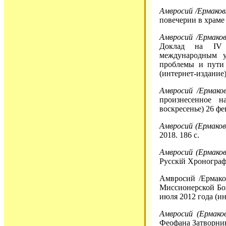
Амвросий /Ермаков/
повечерии в храме 
Амвросий /Ермаков
Доклад на IV В
международным у
проблемы и пути 
(интернет-издание)
Амвросий /Ермаков
произнесенное 
воскресенье) 26 фе
Амвросий (Ермаков
2018. 186 с.
Амвросий (Ермаков
Русскiй Хронографъ
Амвросий /Ермако
Миссионерской Бо
июля 2012 года (ин
Амвросий (Ермаков
Феофана Затворника