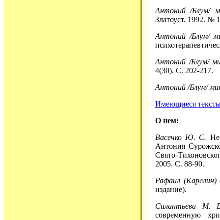
Антоний /Блум/ 
Златоуст. 1992. № 1
Антоний /Блум/ м
психотерапевтическ
Антоний /Блум/ м
4(30). С. 202-217.
Антоний /Блум/ ми
Имеющиеся тексты 
О нем:
Васечко Ю. С.
Нек
Антония Сурожско
Свято-Тихоновског
2005. С. 88-90.
Рафаил (Карелин) 
издание).
Силантьева М. В
современную хр