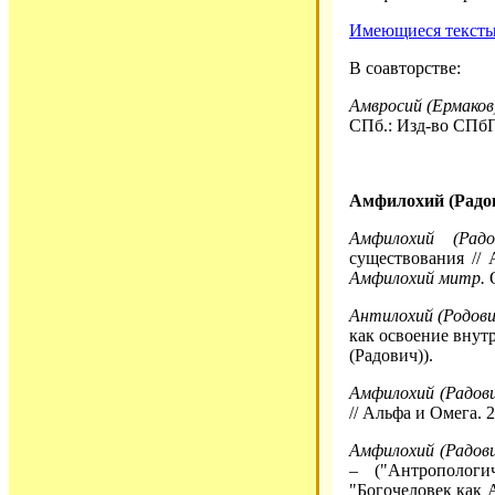
Имеющиеся тексты 
В соавторстве:
Амвросий (Ермаков)
СПб.: Изд-во СПбП
Амфилохий (Радов
Амфилохий (Радо
существования // 
Амфилохий митр.
О
Антилохий (Родови
как освоение внутр
(Радович)).
Амфилохий (Радов
// Альфа и Омега. 2
Амфилохий (Радов
– ("Антропологи
"Богочеловек как 