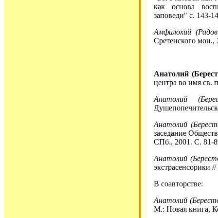
как основа восп
заповеди" с. 143-14
Амфилохий (Радов
Сретенского мон., 2
Анатолий (Берест
центра во имя св.
Анатолий (Бере
Душепопечительско
Анатолий (Берест
заседание Обществ
СПб., 2001. С. 81-8
Анатолий (Бересто
экстрасенсорики // 
В соавторстве:
Анатолий (Бересто
М.: Новая книга, К