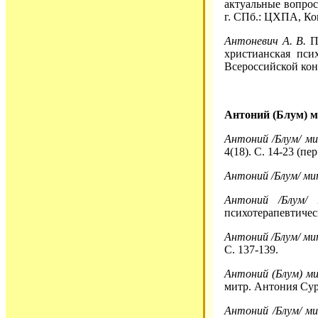
актуальные вопрос
г. СПб.: ЦХПА, Кон
Антоневич А. В.
Пр
христианская пси
Всероссийской конф
Антоний (Блум) 
Антоний /Блум/ м
4(18). С. 14-23 (пер.
Антоний /Блум/ м
Антоний /Блум/ 
психотерапевтическ
Антоний /Блум/ ми
С. 137-139.
Антоний (Блум) м
митр. Антония Суро
Антоний /Блум/ м