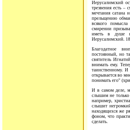
Иерусалимский ос
трезвения есть – 
мечтания сатана 
прельщению обман
всякого помысла
смирении призыва
иметь в душе н
Иерусалимский. 189
Благодатное вн
постоянный, но т
святитель Игнати
внимать ему. Теп
таинственному. И 
открывается во мн
понимать его" (хрис
И в самом деле, 
слышим не только 
например, христи
слышит негромкий
находящихся же ря
фоном, что практи
сделать.