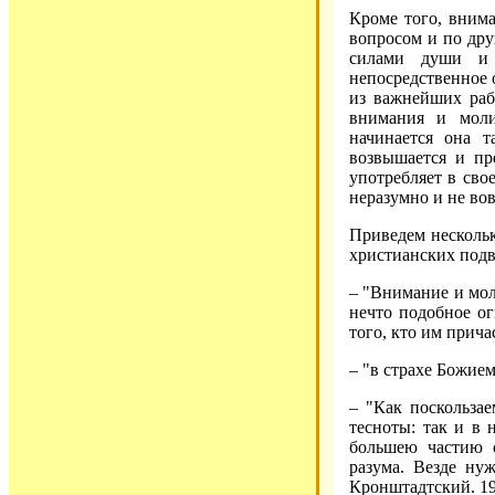
Кроме того, вним
вопросом и по дру
силами души и 
непосредственное 
из важнейших раб
внимания и моли
начинается она 
возвышается и пре
употребляет в свое
неразумно и не вов
Приведем несколь
христианских под
– "Внимание и мол
нечто подобное о
того, кто им прича
– "в страхе Божием
– "Как поскользае
тесноты: так и в
большею частию о
разума. Везде нуж
Кронштадтский. 190