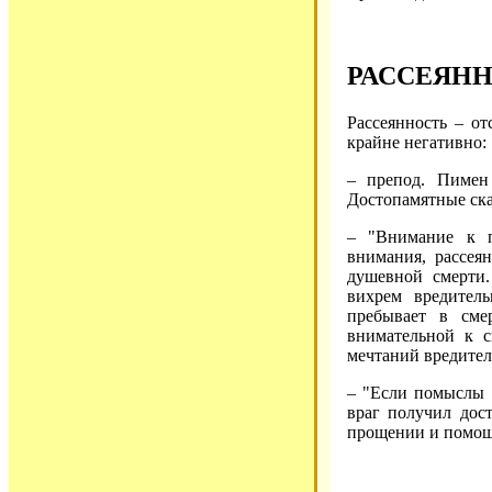
РАССЕЯН
Рассеянность – о
крайне негативно:
– препод. Пимен 
Достопамятные сказ
– "Внимание к п
внимания, рассея
душевной смерти
вихрем вредител
пребывает в сме
внимательной к 
мечтаний вредитель
– "Если помыслы с
враг получил дос
прощении и помощи