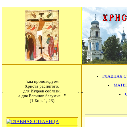
ГЛАВНАЯ С
"мы проповедуем
МАТЕРИ
Христа распятого,
для Иудеев соблазн,
а для Еллинов безумие..."
(1 Кор. 1, 23)