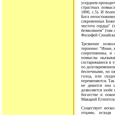
усердием проходит
страстных помысл
1890, с.5). И боле
Бога непостижимог
сокровенных Божес
чистота сердца" (
безмолвием" (там ж
Филофей Синайский
Трезвение позво
терпение: "Иные, 
сопротивника, и
помыслы оказыва
состарившиеся в э
по долговременном
беспечными, но ож
голод, или скудо
переменяются. Так
не дивится она 
дозволяется злобе
богатстве и поко
Макарий Египетский
Существует неско
отцами, исходя