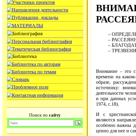
ВНИМАН
РАССЕ
– ОПРЕДЕ
– РАССЕЯН
– БЛАГОД
– ТРЕЗВЕН
Внимание – это с
времени на каком-
образе, рассужден
источнику: внима
деятельности чело
и при данных усло
1974, с.18).
И с христианско
Поиск по
сайту
являются направле
особенно важны дл
ценно для нее и с