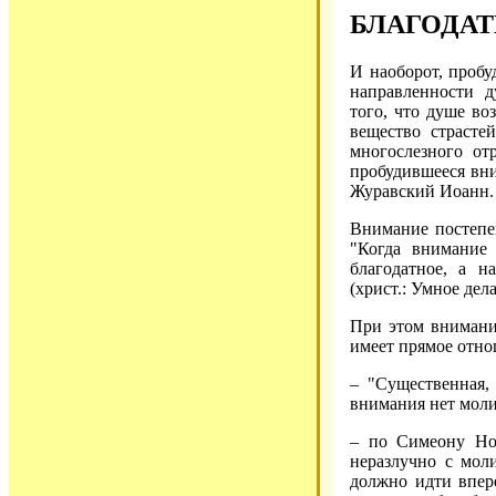
БЛАГОДА
И наоборот, проб
направленности 
того, что душе в
вещество страст
многослезного от
пробудившееся вни
Журавский Иоанн. 1
Внимание постепе
"Когда внимание 
благодатное, а н
(христ.: Умное дела
При этом внимание
имеет прямое отно
– "Существенная,
внимания нет молит
– по Симеону Но
неразлучно с мол
должно идти впере