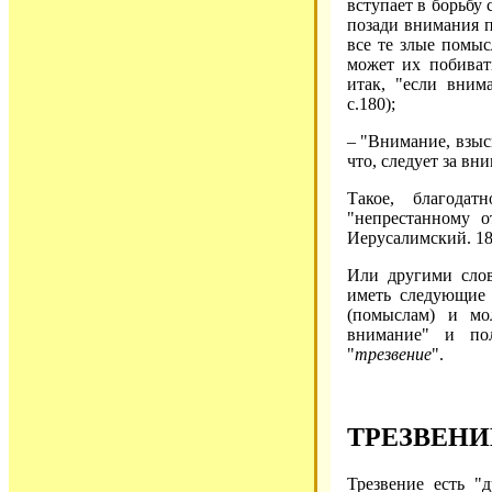
вступает в борьбу
позади внимания п
все те злые помыс
может их побивать
итак, "если вним
с.180);
– "Внимание, взыск
что, следует за вни
Такое, благода
"непрестанному о
Иерусалимский. 189
Или другими сло
иметь следующие 
(помыслам) и мол
внимание" и пол
"
трезвение
".
ТРЕЗВЕНИ
Трезвение есть "