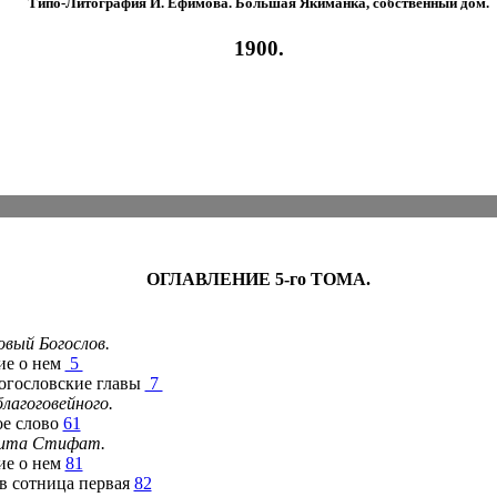
Типо-Литография И. Ефимова. Большая Якиманка, собственный дом.
1900.
ОГЛАВЛЕНИЕ 5-го ТОМА.
овый Богослов.
е о нем
5
гословские главы
7
лагоговейного.
е слово
61
кита Стифат.
е о нем
81
 сотница первая
82