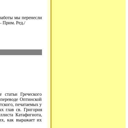
 работы мы перенесли
– Прим. Ред./
 статьи Греческого
 переводе Оптинской
тского, печатаемых у
ых глав св. Григория
ллиста Катафигиота,
их, как выражает их