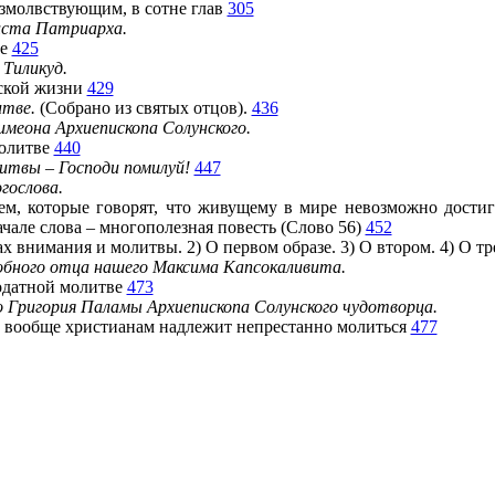
молвствующим, в сотне глав
305
иста Патриарха.
ве
425
 Тиликуд.
кой жизни
429
итве.
(Собрано из святых отцов).
436
меона Архиепископа Солунского.
олитве
440
итвы – Господи помилуй!
447
гослова.
, которые говорят, что живущему в мире невозможно достиг
ачале слова – многополезная повесть (Слово 56)
452
 внимания и молитвы. 2) О первом образе. 3) О втором. 4) О тр
бного отца нашего Максима Капсокаливита.
датной молитве
473
 Григория Паламы Архиепископа Солунского чудотворца.
вообще христианам надлежит непрестанно молиться
477