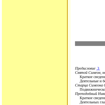
Предисловие
3
Святой Симеон, н
Краткое сведени
Деятельные и бо
Старца Симеона б
Подвижническо
Преподобный Ни
Краткое сведени
Деятельных глав