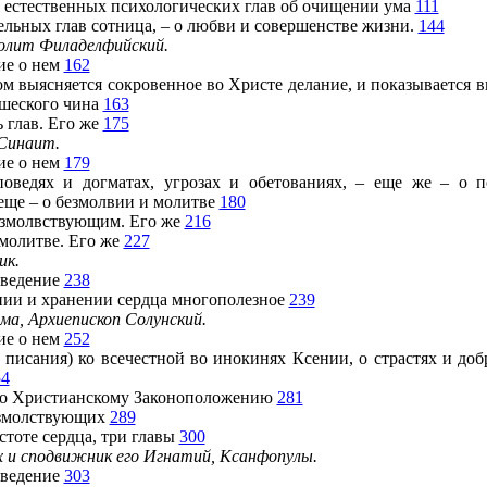
стественных психологических глав об очищении ума
111
ьных глав сотница, – о любви и совершенстве жизни.
144
олит Филаделфийский.
е о нем
162
выясняется сокровенное во Христе делание, и показывается вк
ашеского чина
163
глав. Его же
175
Синаит.
е о нем
179
ях и догматах, угрозах и обетованиях, – еще же – о по
 еще – о безмолвии и молитве
180
молвствующим. Его же
216
олитве. Его же
227
ик.
ведение
238
ии и хранении сердца многополезное
239
ма, Архиепископ Солунский.
е о нем
252
сания) ко всечестной во инокинях Ксении, о страстях и добр
54
 Христианскому Законоположению
281
молствующих
289
оте сердца, три главы
300
 и сподвижник его Игнатий, Ксанфопулы.
ведение
303