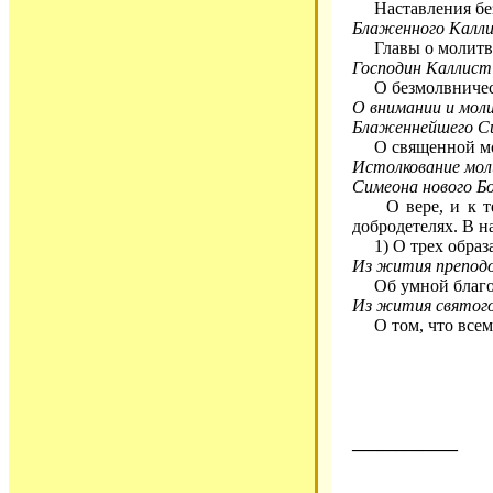
Наставления без
Блаженного Калл
Главы о молит
Господин Каллист
О безмолвничес
О внимании и мол
Блаженнейшего Си
О священной м
Истолкование мол
Симеона нового Бо
О вере, и к тем
добродетелях. В н
1) О трех образах
Из жития преподо
Об умной благо
Из жития святого
О том, что всем 
____________