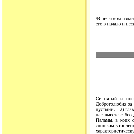
/В печатном издан
его в начало и не
Се пятый и посл
Добротолюбия за
пустыни, – 2) гла
нас вместе с бес
Паламы, в коих о
слишком утончен
характеристическу