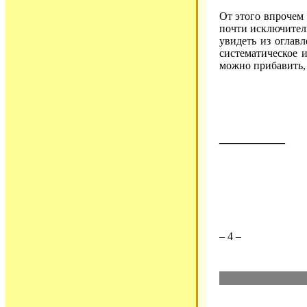
От этого впрочем
почти исключител
увидеть из оглав
систематическое 
можно прибавить, 
____________
– 4 –