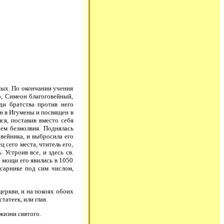
ных. По окончании учения
о, Симеон благоговейный,
ди братства против него
ан в Игумены и посвящен в
ся, поставив вместо себя
ем безмолвия. Поднялась
овейника, и выбросила его
 сего места, чтитель его,
Устроив все, и здесь св.
. мощи его явились в 1050
ксарнике под сим числом,
еркви, и на покоях обоих
атеек, или глав.
жизни святого.