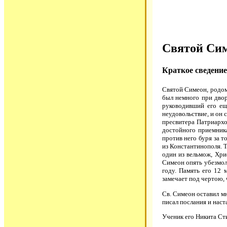
Святой Сим
Краткое сведение
Святой Симеон, родом
был немного при двор
руководивший его ещ
неудовольствие, и он 
пресвитера Патриархо
достойного приемника
против него буря за т
из Константинополя. Т
один из вельмож, Хри
Симеон опять убезмолв
году. Память его 12 
замечает под чертою, 
Св. Симеон оставил м
писал послания и наст
Ученик его Никита Сти