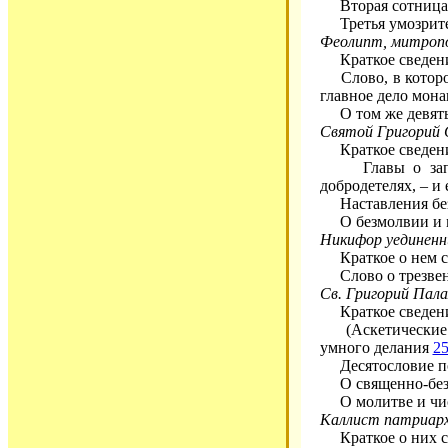
Вторая сотница е
Третья умозрител
Феолипт, митроп
Краткое сведени
Слово, в котором 
главное дело мон
О том же девять 
Святой Григорий 
Краткое сведени
Главы о заповед
добродетелях, – и
Наставления без
О безмолвии и м
Никифор уединенн
Краткое о нем с
Слово о трезвен
Св. Григорий Пала
Краткое сведени
(Аскетические пи
умного делания
2
Десятословие по
О священно-без
О молитве и чист
Каллист патриарх
Краткое о них с