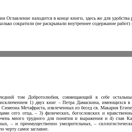
ии Оглавление находится в конце книги, здесь же для удобства
сколько сократили (не раскрывали внутреннее содержание работ) 
едний том Добротолюбия, совмещающий в себе остальные
 исключением 1) двух книг – Петра Дамаскина, имеющихся в
в Симеона Метафраста, извлеченных из бесед св. Макария Египе
едами сего отца, – 3) физических, богословских и нравственн
чень много трудного для понятия и выражения и 4) глав Ка
ных, – и преимущественно умозрительных, – силлогистическ
ю черту самое заглавие.