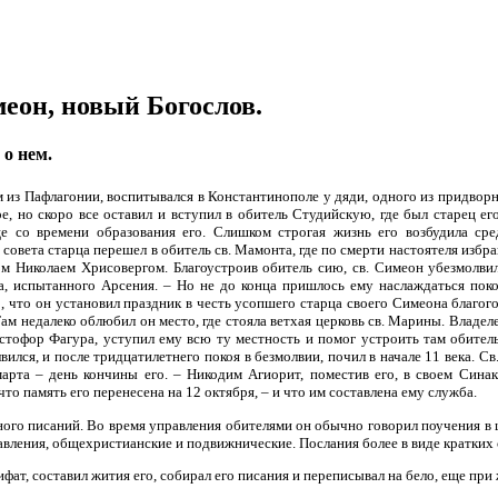
еон, новый Богослов.
 о нем.
 из Пафлагонии, воспитывался в Константинополе у дяди, одного из придвор
е, но скоро все оставил и вступил в обитель Студийскую, где был старец ег
е со времени образования его. Слишком строгая жизнь его возбудила сре
с совета старца перешел в обитель св. Мамонта, где по смерти настоятеля избр
м Николаем Хрисовергом. Благоустроив обитель сию, св. Симеон убезмолвил
, испытанного Арсения. – Но не до конца пришлось ему наслаждаться поко
о, что он установил праздник в честь усопшего старца своего Симеона благог
ам недалеко облюбил он место, где стояла ветхая церковь св. Марины. Владелец
стофор Фагура, уступил ему всю ту местность и помог устроить там обитель. 
ился, и после тридцатилетнего покоя в безмолвии, почил в начале 11 века. Св
марта – день кончины его. – Никодим Агиорит, поместив его, в своем Сина
что память его перенесена на 12 октября, – и что им составлена ему служба.
ного писаний. Во время управления обителями он обычно говорил поучения в ц
авления, общехристианские и подвижнические. Послания более в виде кратких ст
фат, составил жития его, собирал его писания и переписывал на бело, еще при 