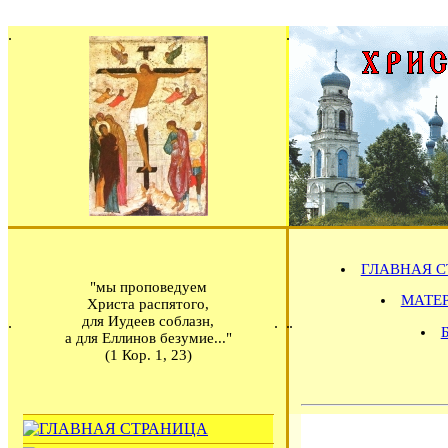
ГЛАВНАЯ С
"мы проповедуем
МАТЕРИ
Христа распятого,
для Иудеев соблазн,
а для Еллинов безумие..."
(1 Кор. 1, 23)