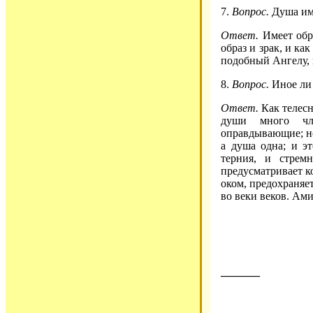
7.
Вопрос.
Душа име
Ответ.
Имеет обр
образ и зрак, и ка
подобный Ангелу, 
8.
Вопрос.
Иное ли 
Ответ.
Как телесн
души много чл
оправдывающие; но
а душа одна; и э
терния, и стрем
предусматривает к
оком, предохраняе
во веки веков. Ами
_______