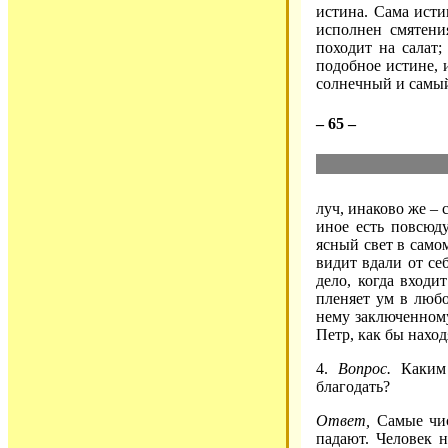
истина. Сама исти
исполнен смятени
походит на салат;
подобное истине, 
солнечный и самый
– 65 –
луч, инаково же – 
иное есть повсюд
ясный свет в самом
видит вдали от се
дело, когда входи
пленяет ум в любо
нему заключенному
Петр, как бы наход
4.
Вопрос.
Каким 
благодать?
Ответ,
Самые чис
падают. Человек н