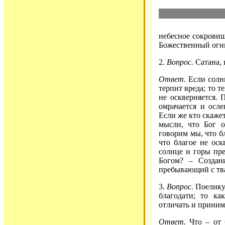
небесное сокровищ
Божественный огнь 
2.
Вопрос.
Сатана, 
Ответ.
Если солнц
терпит вреда; то т
не оскверняется.
омрачается и осле
Если же кто скажет
мысли, что Бог о
говорим мы, что б
что благое не оск
солнце и горы пре
Богом? – Создан
пребывающий с тва
3.
Вопрос.
Поелику 
благодати; то ка
отличать и принима
Ответ.
Что – от б