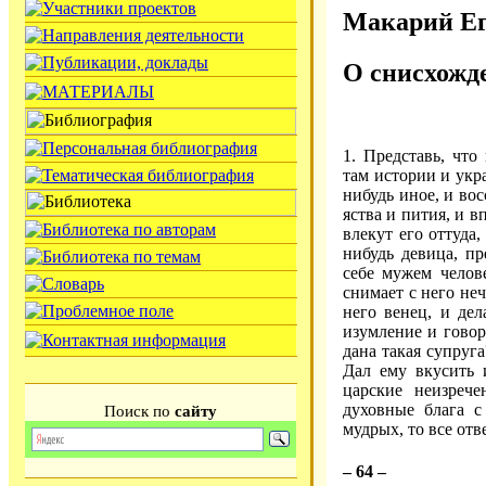
Макарий Ег
О снисхожд
1. Представь, что
там истории и укр
нибудь иное, и вос
яства и пития, и в
влекут его оттуда,
нибудь девица, пр
себе мужем челове
снимает с него неч
него венец, и де
изумление и гово
дана такая супруг
Дал ему вкусить 
царские неизреч
духовные блага с
Поиск по
сайту
мудрых, то все отв
– 64 –