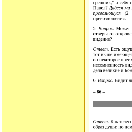
грешник," а себя 
Павел?
Дадеся ми 
превозношуся
(2 К
превозношения.
5.
Вопрос.
Может л
отвергают открове
видение?
Ответ.
Есть ощуще
тот выше имеющего
он некоторое преи
несомненность вид
дела великие и Бо
6.
Вопрос.
Видит ли
– 66 –
Ответ.
Как телесн
образ души; но не