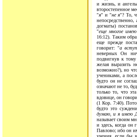
и жизнь, и ангелы
второстепенное мес
"
я
" и "
не я
"? То, 
непосредственно, 
догматы) постано
"
еще многое имею
16:12). Таким обра
еще прежде поста
говорит: "
а вступ
неверных Он нич
подвигнув к тому
желая выразить не
возможно?), но что
учениками, а после
будто он не согла
означают не то, бу
только то, что эт
вдовице, он говори
(1 Кор. 7:40). Пот
будто это суждени
думаю, и я имею 
называет своим мн
и здесь, когда он 
Павлово; ибо он им
учения, если бы н