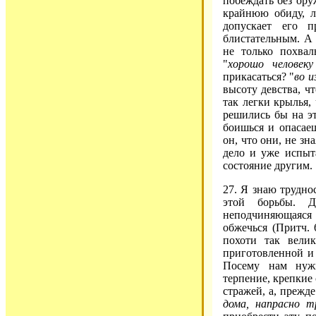
побеждать без ору
крайнюю обиду, л
допускает его 
блистательным. А 
не только похвал
"
хорошо человек
прикасаться? "
во и
высоту девства, ч
так легки крылья,
решились бы на эт
боишься и опасае
он, что они, не зн
дело и уже испыт
состояние другим.
27. Я знаю трудно
этой борьбы. Д
неподчиняющаяся 
обжечься (Притч. 
похоти так вели
приготовленной и 
Посему нам нужн
терпение, крепкие
стражей, а, прежд
дома, напрасно т