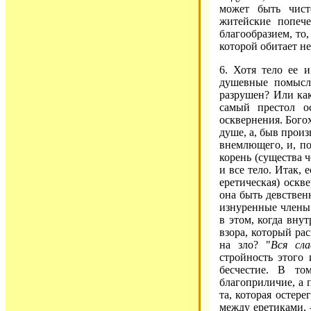
может быть чист
житейские попече
благообразием, то,
которой обитает н
6. Хотя тело ее и
душевные помыслы
разрушен? Или как
самый престол о
осквернения. Богох
душе, а, быв произ
внемлющего, и, по
корень (существа ч
и все тело. Итак, 
еретическая) оскв
она быть девствен
изнуренные члены 
в этом, когда вну
взора, который рас
на зло? "
Вся сл
стройность этого 
бесчестие. В то
благоприличие, а 
та, которая остере
между еретиками, 