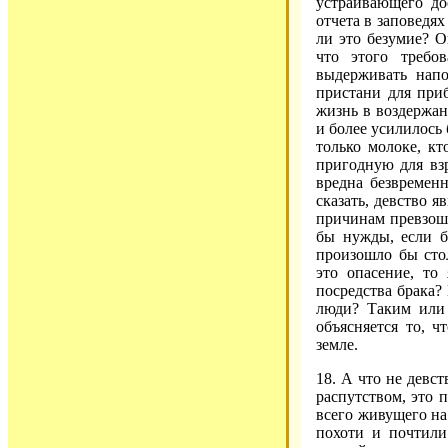
устраивающего до
отчета в заповедя
ли это безумие? О
что этого требо
выдерживать напо
пристани для при
жизнь в воздержан
и более усилилось
только молоке, к
пригодную для взр
вредна безвременн
сказать, девство я
причинам превзоше
бы нужды, если 
произошло бы сто
это опасение, то
посредства брака?
люди? Таким или 
объясняется то, 
земле.
18. А что не девс
распутством, это 
всего живущего на
похоти и почтили