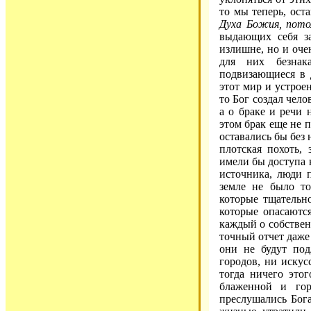
то мы теперь, оста
Духа Божия, пото
выдающих себя за
излишне, но и оче
для них безнак
подвизающиеся в д
этот мир и устрое
то Бог создал чело
а о браке и речи 
этом брак еще не 
оставались бы без 
плотская похоть, 
имели бы доступа 
источника, люди 
земле не было то
которые тщательно
которые опасаются
каждый о собственн
точный отчет даже
они не будут под
городов, ни искус
тогда ничего это
блаженной и гор
преслушались Бога