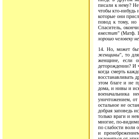
писали к нему? Не 
чтобы кто-нибудь 
которые они присл
повод к тому, но
Спаситель, окончи
вместит
" (Матф. 
хорошо человеку 
14. Но, может быт
женщины
", то дл
женщине, если о
деторождении? И ч
когда смерть кажд
восстанавливать д
этом благе и не п
дома, и нивы и ис
военачальника не
уничтожением, от 
остальное не остан
добрая заповедь и
только враги и не
многие, по-видимо
по слабости воли 
и пренебрежение
уклоняться от эти