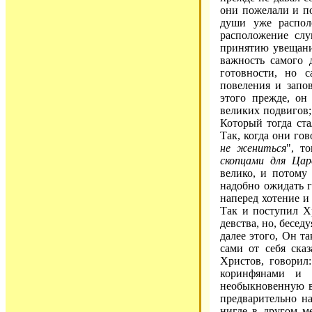
они пожелали и по
души уже располо
расположение слу
принятию увещани
важность самого 
готовности, но 
повеления и запов
этого прежде, он
великих подвигов;
Который тогда ста
Так, когда они гов
не жениться
", т
скопцами для Цар
велико, и потому
надобно ожидать г
наперед хотение и
Так и поступил Х
девства, но, бесед
далее этого, Он т
сами от себя сказ
Христов, говорил:
коринфянами и 
необыкновенную в
предварительно на
нигде в другом м