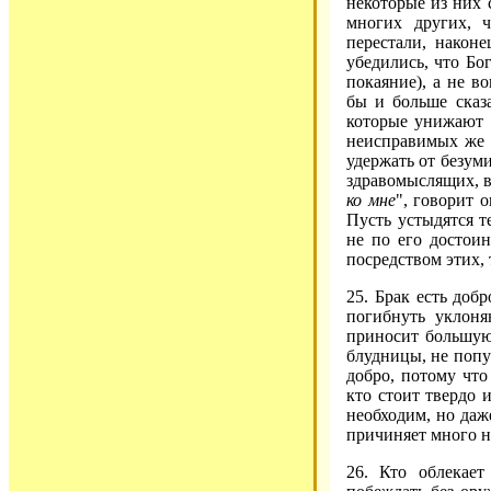
некоторые из них 
многих других, 
перестали, након
убедились, что Бо
покаяние), а не в
бы и больше сказа
которые унижают к
неисправимых же 
удержать от безуми
здравомыслящих, в
ко мне
", говорит о
Пусть устыдятся т
не по его достоин
посредством этих, 
25. Брак есть доб
погибнуть уклоня
приносит большую
блудницы, не попу
добро, потому что
кто стоит твердо 
необходим, но даж
причиняет много н
26. Кто облекает