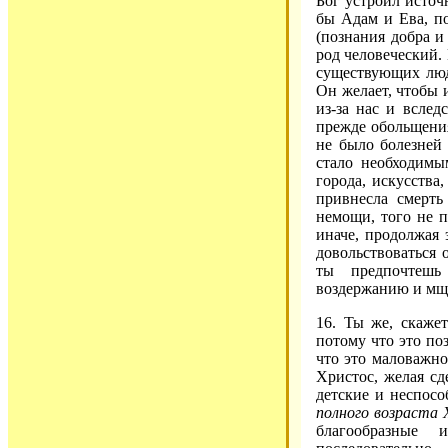
Бог устроил источн
бы Адам и Ева, по
(познания добра и 
род человеческий.
существующих люд
Он желает, чтобы и
из-за нас и вслед
прежде обольщени
не было болезней 
стало необходимы
города, искусства
привнесла смерть
немощи, того не п
иначе, продолжая 
довольствоваться 
ты предпочтешь
воздержанию и мщ
16. Ты же, скажет
потому что это по
что это маловажно
Христос, желая сд
детские и неспосо
полного возраста
благообразные 