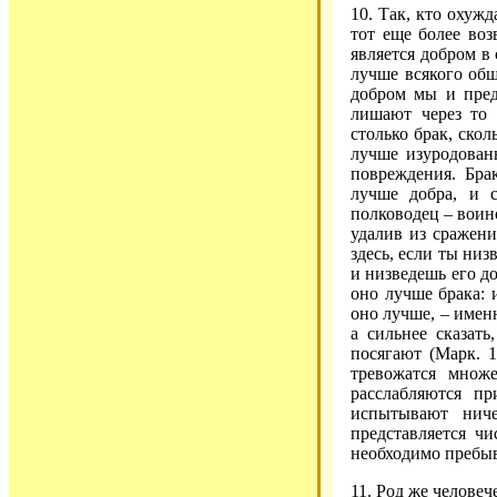
10. Так, кто охужд
тот еще более воз
является добром в 
лучше всякого общ
добром мы и пред
лишают через то 
столько брак, скол
лучше изуродован
повреждения. Бра
лучше добра, и с
полководец – воино
удалив из сражени
здесь, если ты низ
и низведешь его до
оно лучше брака: 
оно лучше, – именн
а сильнее сказать
посягают (Марк. 1
тревожатся множ
расслабляются п
испытывают нич
представляется ч
необходимо пребыв
11. Род же челове