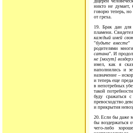
дщерей человеческ
никто не думает,
говорю теперь, но 
от греха.
19. Брак дан для
пламени. Свидетел
каждый имей сво
"
будьте вместе
" 
родителями многи
сатана
". И продол
не [могут] возде
имел, как я ска
наполнились и зе
назначение – иско
и теперь еще преда
в непотребных убе
такой потребности
буду сражаться 
превосходство девс
и прикрытия невоз
20. Если бы даже 
бы воздержаться о
чего-либо хорош