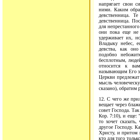
напрягает свои с
ними. Каким обра
девственница. Те
девственница. Пос
для непрестанного 
они пока еще не 
удерживает их, н
Владыку небес, е
девства, как он
подобно небожит
бесплотным, люде
относится к ва
называющим Его зл
Церкви предлежат 
мысль человеческу
сказано), обратим 
12. С чего же при
вещает через блаже
совет Господа. Так
Кор. 7:10), и еще: 
то хочет сказать,
другое Господу. К
Христу, и притом 
кто для того тольк