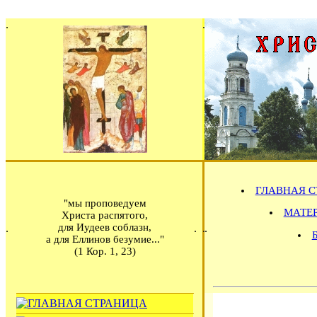
ГЛАВНАЯ С
"мы проповедуем
МАТЕРИ
Христа распятого,
для Иудеев соблазн,
а для Еллинов безумие..."
(1 Кор. 1, 23)