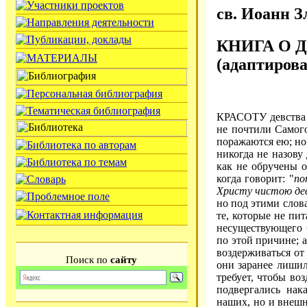
св. Иоанн З
КНИГА О 
(адаптиров
КРАСОТУ девства и
не почтили Самог
поражаются ею; но 
никогда не назову
как не обручены 
когда говорит: "
по
Христу чистою де
но под этими слов
те, которые не пи
несуществующего 
по этой причине; а
воздерживаться от
Поиск по
сайту
они заранее лишил
требует, чтобы во
подвергались нак
наших, но и внешни