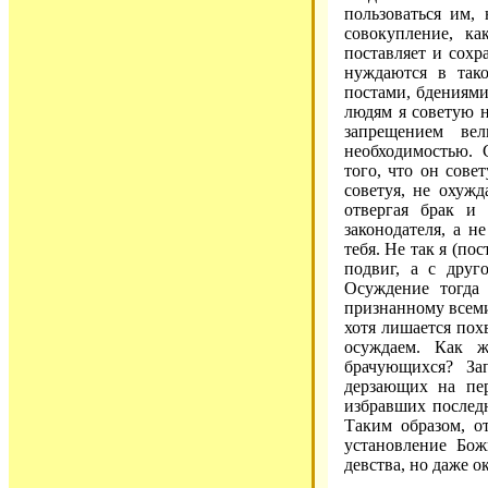
пользоваться им, 
совокупление, к
поставляет и сохр
нуждаются в тако
постами, бдениям
людям я советую н
запрещением вел
необходимостью. 
того, что он сове
советуя, не охужд
отвергая брак и
законодателя, а н
тебя. Не так я (п
подвиг, а с друг
Осуждение тогда
признанному всеми 
хотя лишается пох
осуждаем. Как ж
брачующихся? За
дерзающих на пер
избравших последн
Таким образом, о
установление Бож
девства, но даже о