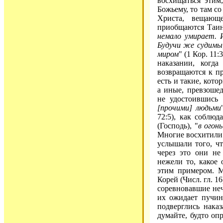
восхищаться этим
Божьему, то там с
Христа, вещающе
приобщаются Таин,
немало умирает. 
Будучи же судимы
миром
" (1 Кор. 11
наказании, когд
возвращаются к пр
есть и такие, кото
а иные, превзоше
не удостоившись 
[прочими] людьми
72:5), как соблюд
(Господь), "
в огон
Многие восхитили 
услышали того, чт
через это они не
нежели то, какое 
этим примером. М
Корей (Числ. гл. 1
соревновавшие неч
их ожидает пучин
подверглись нака
думайте, будто оп