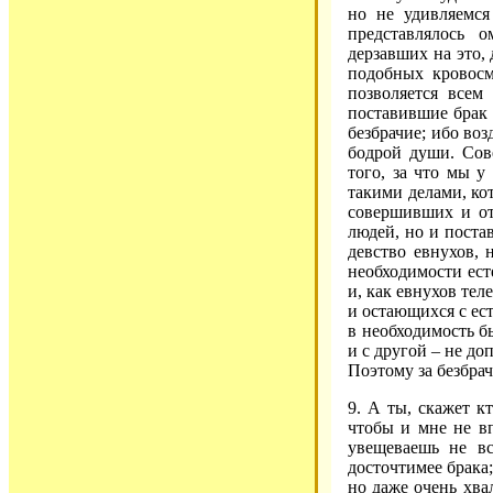
но не удивляемся
представлялось о
дерзавших на это,
подобных кровосм
позволяется всем
поставившие брак 
безбрачие; ибо во
бодрой души. Сов
того, за что мы у
такими делами, ко
совершивших и от
людей, но и поста
девство евнухов, 
необходимости ест
и, как евнухов тел
и остающихся с ес
в необходимость б
и с другой – не до
Поэтому за безбрач
9. А ты, скажет к
чтобы и мне не вп
увещеваешь не вс
досточтимее брака;
но даже очень хва