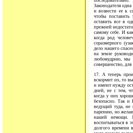
последовательно
Законодателя одна
и возвести ее к 
чтобы поставить
оставить все в о
прежней недостато
самому себе. И ка
когда род челов
соразмерного (уза
дело нашего спасен
на земле руковод
любомудрию, мы 
совершенство, для 
17. А теперь про
вскормит их, то вы
и имеют нужду оста
дней, не с тем, ч
когда у них хорош
безопасно. Так и 
ведущий туда, не 
парению, но желая 
нашей немощи. 
воспитываться в эт
долгого времени 