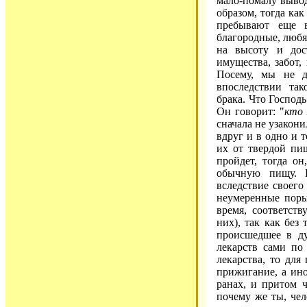
мало-помалу вывод
образом, тогда ка
пребывают еще в
благородные, любя
на высоту и дост
имущества, забот,
Посему, мы не д
впоследствии так
брака. Что Господь
Он говорит: "
кто
сначала не узакони
вдруг и в одно и 
их от твердой пищ
пройдет, тогда он
обычную пищу. 
вследствие своего
неумеренные поры
время, соответст
них), так как без
происшедшее в ду
лекарств сами по
лекарства, то для
прижигание, а ино
ранах, и притом 
почему же ты, чел