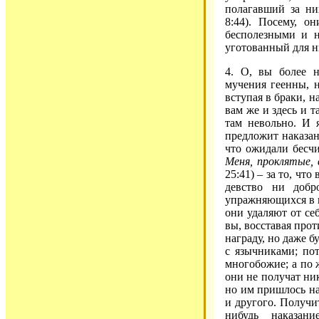
полагавший за ни
8:44). Посему, о
бесполезными и 
уготованный для н
4. О, вы более 
мучения геенны, н
вступая в браки, 
вам же и здесь и т
там невольно. И 
предложит наказан
что ожидали бесчи
Меня, проклятые, 
25:41) – за то, чт
девство ни доб
упражняющихся в н
они удаляют от себ
вы, восставая прот
награду, но даже б
с язычниками; по
многобожие; а по 
они не получат ник
но им пришлось на
и другого. Получи
нибудь наказан