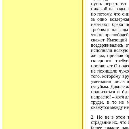
пусть перестанут
никакой награды, н
но потому, что он
за одно воздержа
избегают брака п
требовать награды 
что не прелюбодейс
скажет Имеющий су
воздерживались о
исполняли всякую 
же вы, признав б
скверного требу
поставляет Он одес
не похищали чужог
того, которому вр
уменьшил числа и
сугубым. Доколе же
подвизаться и бит
напрасно! – хотя 
труды, и то не 
окажутся между н
2. Но не в этом т
страдание их, что
более тяжкие нак