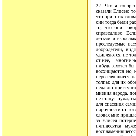
22. Что я говорю
сказали Елисею то
что при этих слов
они тогда были рас
то, что они гово
справедливо. Есл
детьми и взрослым
преследуемые нас
добродетели, вид
удивляются, не тол
от нее, – многие н
нибудь захотел бы 
восхищаются ею, 
переселявшиеся н
толпы: для их обо
недавно приступи
мнения народа, по
не станут нуждатьс
для спасения сами
порочности от тог
словах мне пришло 
за Елисея потерп
пятидесятка муж
воспламенившегося