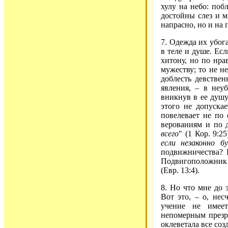
хулу на небо: поб
достойны слез и м
напрасно, но и на 
7. Одежда их убога
в теле и душе. Ес
хитону, но по нра
мужеству; то не н
доблесть девствен
явления, – в неу
вникнув в ее душу
этого не допуска
повелевает не по 
верованиям и по 
всего
" (1 Кор. 9:2
если незаконно б
подвижничества? 
Подвигоположник 
(Евр. 13:4).
8. Но что мне до 
Вот это, – о, нес
учение не имее
непомерным презр
оклеветала все соз