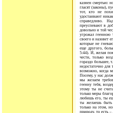
казнен смертью: н
гласят (законы), п
тот, кто не пох
удостаивают никак
справедливо. На
преуспевают в доб
довольно и той чес
угрожал геенною т
своего и назовет е
которые не гневаю
еще другого, боль
5:44). И, желая п
чести, только воз
гораздо большее, т
недостаточно для т
возможно, когда 
Посему, у нас дол
мы желаем требов
геенну тебя, возд
этому ты не счит
только меры благо
любишь его, ты ещ
ты желаешь быть
только на этом, н
природу, то есть –