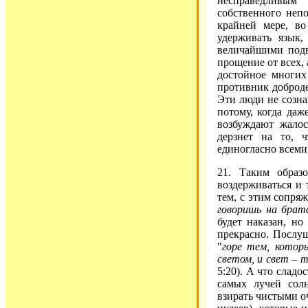
несправедливым
собственного непо
крайней мере, во
удерживать язык,
величайшими подв
прощение от всех, 
достойное многих
противник доброде
Эти люди не созна
потому, когда даж
возбуждают жало
дерзнет на то, 
единогласно всеми
21. Таким образо
воздерживаться и 
тем, с этим сопряж
говоришь на брат
будет наказан, но
прекрасно. Послуш
"
горе тем, котор
светом, и свет – 
5:20). А что сладо
самых лучей солн
взирать чистыми о