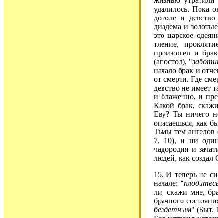
жизнью утратили 
удалилось. Пока о
дотоле и девство
диадема и золотые
это царское одеян
тление, проклят
произошел и брак
(апостол), "
заботи
начало брак и отч
от смерти. Где сме
девство не имеет т
и блаженно, и пре
Какой брак, скаж
Еву? Ты ничего н
опасаешься, как б
Тьмы тем ангелов 
7, 10), и ни оди
чадородия и зачат
людей, как создал
15. И теперь не с
начале: "
плодитес
ли, скажи мне, бр
брачного состояния
бездетным
" (Быт.