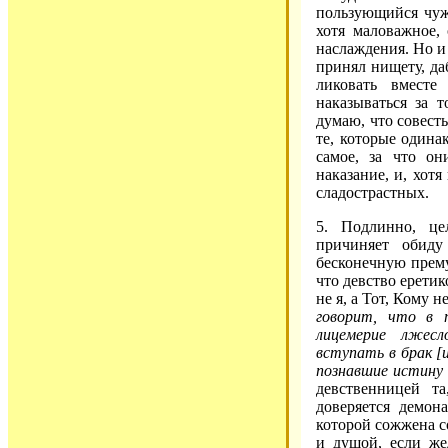
пользующийся чуж
хотя маловажное,
наслаждения. Но и 
принял нищету, да
ликовать вместе
наказываться за т
думаю, что совесть
те, которые одина
самое, за что он
наказание, и, хот
сладострастных.
5. Подлинно, це
причиняет обиду
бесконечную прему
что девство еретик
не я, а Тот, Кому 
говорит, что в 
лицемерие лжесл
вступать в брак [
познавшие истину 
девственницей та
доверяется демон
которой сожжена с
и душой, если жел