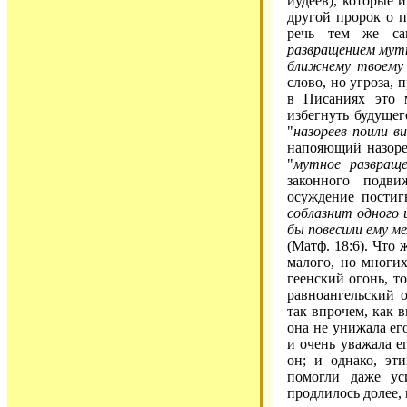
иудеев), которые 
другой пророк о п
речь тем же са
развращением му
ближнему твоему 
слово, но угроза,
в Писаниях это 
избегнуть будущег
"
назореев поили в
напояющий назорее
"
мутное развраще
законного подви
осуждение постиг
соблазнит одного 
бы повесили ему м
(Матф. 18:6). Что
малого, но многи
геенский огонь, то
равноангельский 
так впрочем, как в
она не унижала ег
и очень уважала ег
он; и однако, эт
помогли даже ус
продлилось долее, 