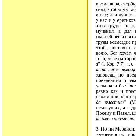
кромешная, скорбь
сила, чтобы мы мо
о нас; или лучше –
у нас и у еретико
этих трудов не од
мучения, а для 
главнейшее из всех
труды возмездие п
чтобы поставить з
волю. Бог хочет, 
того, через которо
я
" (1 Кор. 7:7), т.
плоть же немощ
заповедь, но пр
повелением и за
услышали бы: "
по
равно как и пре
наказанию, как нар
да вместит
" (М
немогущих, а с д
Посему и Павел, ше
не имею повеления 
3. Но ни Маркион, 
умеренности; и