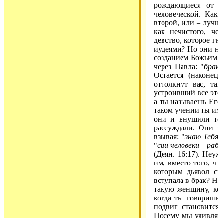
рождающиеся от 
человеческой. Ка
второй, или – лучш
как нечистого, ч
девство, которое 
иудеями? Но они н
созданием Божьим.
через Павла: "
бра
Остается (наконе
оттолкнут вас, т
устроивший все это
а ты называешь Ег
таком учении ты им
они и внушили те
рассуждали. Они з
взывая: "
знаю Теб
"
сии человеки – р
(Деян. 16:17). Не
им, вместо того, 
которым дьявол с
вступала в брак? Н
такую женщину, ко
когда ты говоришь
подвиг становитс
Посему мы удивляе