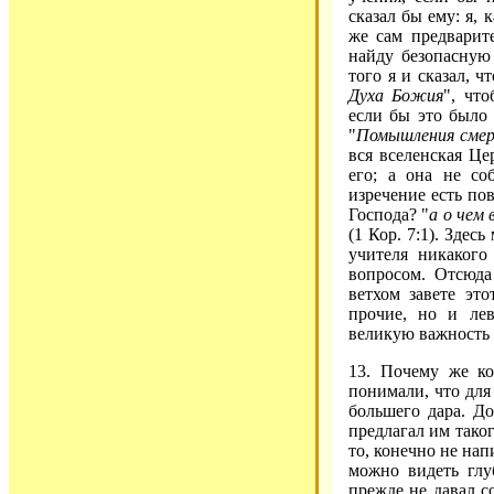
сказал бы ему: я, 
же сам предварите
найду безопасную
того я и сказал, 
Духа Божия
", чт
если бы это было 
"
Помышления смер
вся вселенская Це
его; а она не со
изречение есть по
Господа? "
а о чем
(1 Кор. 7:1). Здес
учителя никакого
вопросом. Отсюда
ветхом завете эт
прочие, но и ле
великую важность 
13. Почему же к
понимали, что для
большего дара. Д
предлагал им тако
то, конечно не нап
можно видеть глу
прежде не давал с