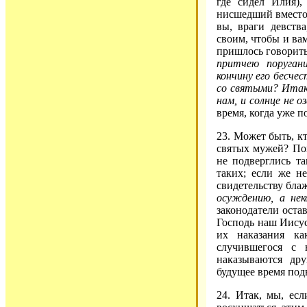
где сидел Илия),
нисшедший вместо н
вы, враги девств
своим, чтобы и вам
пришлось говорить
притчею поруган
кончину его бесче
со святыми? Итак,
нам, и солнце не о
время, когда уже п
23. Может быть, кт
святых мужей? Пон
не подверглись т
таких; если же не
свидетельству бла
осуждению, а не
законодатели оста
Господь наш Иисус
их наказания к
случившегося с 
наказываются др
будущее время под
24. Итак, мы, есл