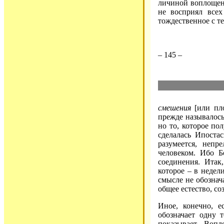
личиной воплощени
не восприял всех
тождественное с те
– 145 –
смешения
[или пло
прежде называлось
но то, которое по
сделалась Ипоста
разумеется, непр
человеком. Ибо Б
соединения. Итак,
которое – в недел
смысле не обознача
общее естество, со
Иное, конечно, е
обозначает одну т
показывает. Воп