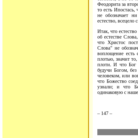
Феодорита за втор
то есть Ипостась,
не обозначает ни
естество, всецело 
Итак, что естество
об естестве Слова
что Христос пост
Слова" не обознач
воплощение есть с
плотью, значит то
плоти. И что Бог 
будучи Богом, без
человеком, или во
что Божество сое
узнали; и что Б
одинаковую с наше
– 147 –