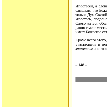
Ипостасей, а сло
слышали, что Боже
только Дух Святой
Ипостась, подобн
Слово же Бог обоз
равно имеет место
имеет Божеское ест
Кроме всего этого
участвовали в в
знамениям
и в отн
– 148 –