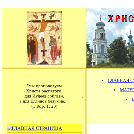
ГЛАВНАЯ С
"мы проповедуем
МАТЕРИ
Христа распятого,
для Иудеев соблазн,
а для Еллинов безумие..."
(1 Кор. 1, 23)