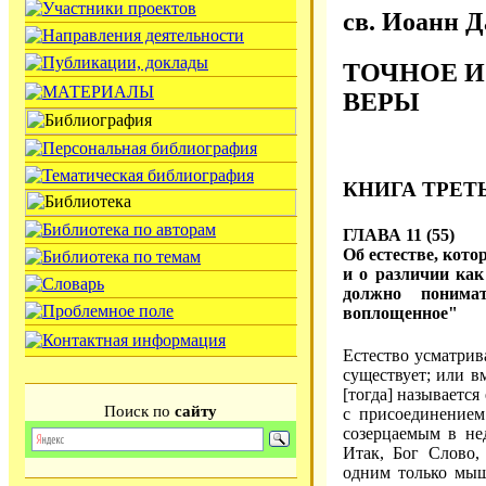
св. Иоанн 
ТОЧНОЕ 
ВЕРЫ
КНИГА ТРЕТ
ГЛАВА 11 (55)
Об естестве, кото
и о различии как
должно понима
воплощенное"
Естество усматрив
существует; или в
[тогда] называется
Поиск по
сайту
с присоединением 
созерцаемым в не
Итак, Бог Слово,
одним только мыш