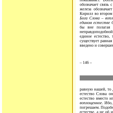
обозначает связь 
железа обозначае
Кирилл во втором 
Бога Слова – воп
едином естестве 
бы вне полагая 
неправдоподобной
единое естество,
существует равная
введено и совершен
– 146 –
равную нашей, то 
естество Слова он
естество вместо и
воплощенное
. Ибо
погрешаем. Подобн
естестве, а не об