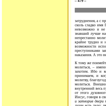
– 479 –
затруднения, а с 
сколь сладко имя 
невозможно и не
знавший лучше нас
непрестанно молит
крайне трудно и н
возможности испо
преступниками за
наказания. А это н
К тому же поимейт
молиться, – имен
захотим. Ибо и к
принимаем, и ко
молитву, благоуго
молиться. Внешн
внутренний весь пу
от этого духовно
Иисус, говоря в с
и затворив двери
души есть тело; д