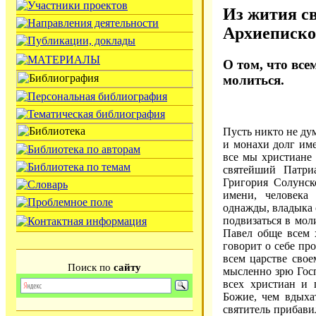
Из жития с
Архиеписко
О том, что вс
молиться.
Пусть никто не дум
и монахи долг име
все мы христиане 
святейший Патри
Григория Солунск
имени, человека 
однажды, владыка 
подвизаться в мол
Павел обще всем 
говорит о себе пр
всем царстве сво
Поиск по
сайту
мысленно зрю Госп
всех христиан и 
Божие, чем вдыхат
святитель прибави