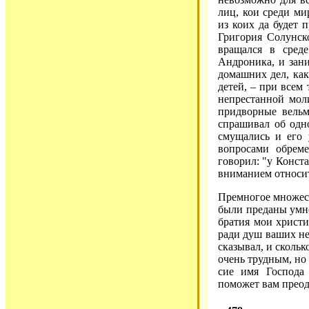
лиц, кои среди ми
из коих да будет 
Григория Солунск
вращался в сред
Андроника, и зан
домашних дел, ка
детей, – при всем 
непрестанной мол
придворные вельм
спрашивал об одн
смущались и его 
вопросами обрем
говорил: "у Конста
вниманием относит
Премногое множест
были преданы умно
братия мои христи
ради душ ваших не
сказывал, и скольк
очень трудным, но 
сие имя Господа
поможет вам преод