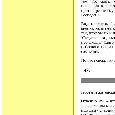
тем, что сказал
поспешил к свят
противоречии ему 
Господень.
Видите теперь, бр
велика, молиться 
так, чтоб ум их и 
Убедитесь же, ск
происходит благо
небесного послал
сомнения.
Но что говорят ми
– 478 –
заботами житейски
Отвечаю им, – что
такое, что мы мож
ищущему спасения
невозможно для вс