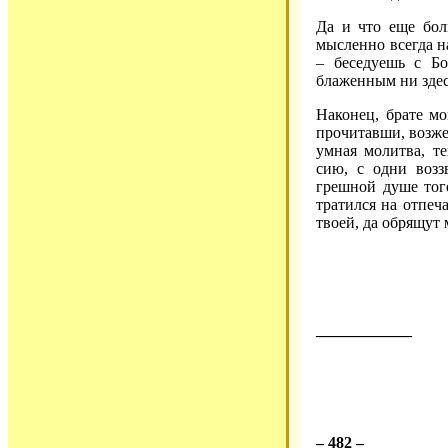
Да и что еще бол
мысленно всегда н
– беседуешь с Бо
блаженным ни здес
Наконец, брате мо
прочитавши, возже
умная молитва, те
сию, с одни возз
грешной душе того
тратился на отпеч
твоей, да обрящут 
____________
– 482 –