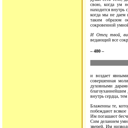
свою, когда ум 
находится внутрь 
когда мы не даем
таким образом о
сокровенной умной
И Отец твой, вид
ведающий все сокр
– 480 –
и воздает явным
совершенная моли
духовными дарами
благоуханнейшим д
внутрь сердца, тем
Блаженны те, кот
побеждают всякое 
Им погашают бесчи
Сим деланием умн
зверей. Им низвод