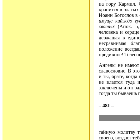
на гору Кармил. 
хранится в златых 
Иоанн Богослов в
имуще кийждо гу
святых
(Апок. 5,
человека и сердц
держащая в едине
несравнимая бла
положение всегдаш
предивное! Телесн
Ангелы не имеют 
славословие. В это
и ты, брате, когда
не влается туда 
заключены и отгра
тогда ты бываешь 
– 481 –
тайную молитву т
своего, воздаст те