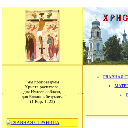
ГЛАВНАЯ С
"мы проповедуем
МАТЕРИ
Христа распятого,
для Иудеев соблазн,
а для Еллинов безумие..."
(1 Кор. 1, 23)