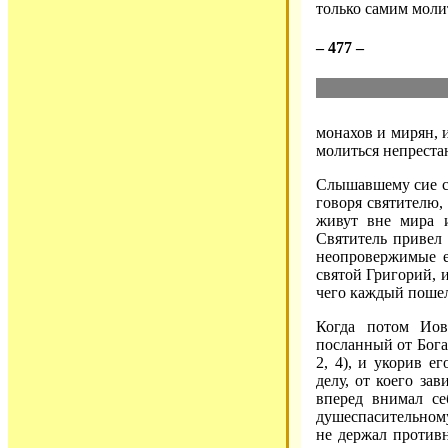
только самим молит
– 477 –
монахов и мирян, и
молиться непреста
Слышавшему сие ст
говоря святителю, 
живут вне мира и
Святитель привел
неопровержимые ее
святой Григорий, 
чего каждый пошел
Когда потом Иов
посланный от Бог
2, 4), и укорив е
делу, от коего за
вперед внимал се
душеспасительному
не держал противн