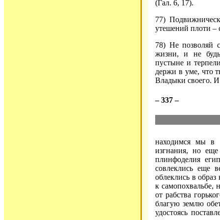
(Гал. 6, 17).
77) Подвижническ
утешений плоти – с
78) Не позволяй 
жизни, и не будь
пустыне и терпели
держи в уме, что 
Владыки своего. И 
– 337 –
находимся мы в 
изгнания, но еще
плинфоделия егип
совлеклись еще в
облеклись в образ 
к самопохвальбе, 
от рабства горько
благую землю обет
удостоясь постав