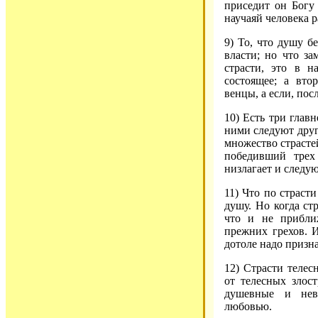
приседит он Богу 
научаяй человека р
9) То, что душу б
власти; но что з
страсти, это в н
состоящее; а вто
венцы, а если, по
10) Есть три глав
ними следуют други
множество страсте
победивший трех
низлагает и следую
11) Что по страст
душу. Но когда ст
что и не прибли
прежних грехов. И
дотоле надо призн
12) Страсти теле
от телесных злос
душевные и нев
любовью.