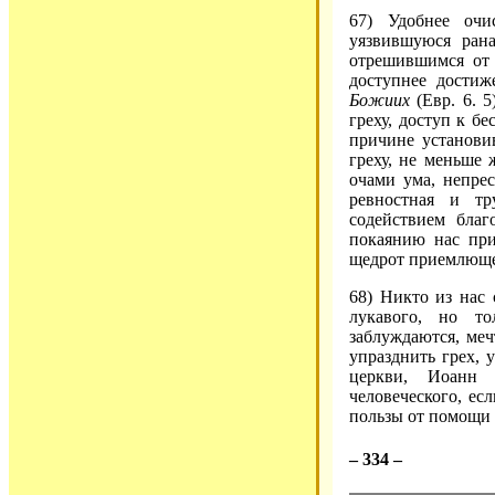
67) Удобнее оч
уязвившуюся рана
отрешившимся от 
доступнее достиж
Божиих
(Евр. 6. 5
греху, доступ к б
причине установи
греху, не меньше 
очами ума, непре
ревностная и тр
содействием благ
покаянию нас пр
щедрот приемлющей
68) Никто из нас
лукавого, но т
заблуждаются, ме
упразднить грех, 
церкви, Иоанн 
человеческого, ес
пользы от помощи 
– 334 –