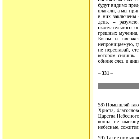
будут видимо пред
влагали, а мы при
в них заключены 
день, – разумею
окончательного о
грешных мучения, 
Богом и вверже
непроницаемую, гд
не переставай, ст
котором сидишь. 
обилие слез, и ди
– 331 –
58) Помышляй такж
Христа, благосло
Царства Небесного
конца не имеющу
небесные, сожител
59) Такие помышле