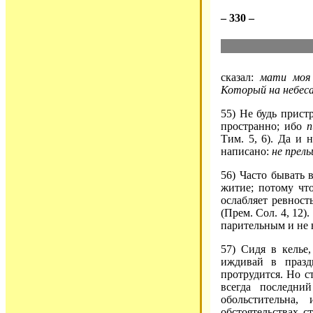
– 330 –
сказал:
мати моя
Который на небес
55) Не будь прист
пространно; ибо
п
Тим. 5, 6). Да и 
написано:
не прел
56) Часто бывать 
житие; потому что
ослабляет ревност
(Прем. Сол. 4, 12)
парительным и не 
57) Сидя в келье
иждивай в празд
протрудится. Но с
всегда последни
обольстительна
обстоятельствах с