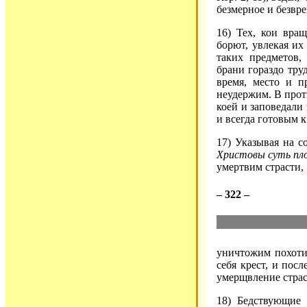
безмерное и безвр
16) Тех, кои вра
борют, увлекая их 
таких предметов
брани гораздо тру
время, место и п
неудержим. В прот
коей и заповедали
и всегда готовым к
17) Указывая на с
Христовы суть пл
умертвим страсти,
– 322 –
уничтожим похоти 
себя крест, и посл
умерщвление страс
18) Бедствующие 