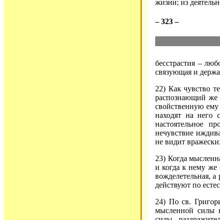
жизни; из деятельн
– 323 –
бесстрастия – любо
связующая и держа
22) Как чувство те
распознающий же с
свойственную ему 
находят на него с
настоятельное пр
нечувствие иждива
не видит вражески
23) Когда мысленн
и когда к нему же
вожделетельная, а
действуют по естес
24) По св. Григор
мысленной силы н
силы раздражите