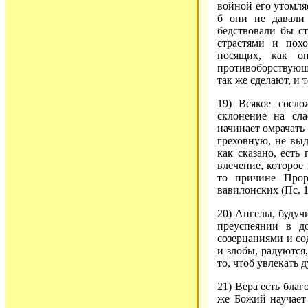
войной его утомляе
б они не давали
бедствовали бы с
страстями и пох
носящих, как о
противоборствующ
так же сделают, и т
19) Всякое сосл
склонение на сл
начинает омрачать
греховную, не выд
как сказано, есть
влечение, которое
то причине Прор
вавилонских (Пс. 1
20) Ангелы, будуч
преуспеянии в д
созерцаниями и со
и злобы, радуются,
то, чтоб увлекать
21) Вера есть благ
же Божий научает