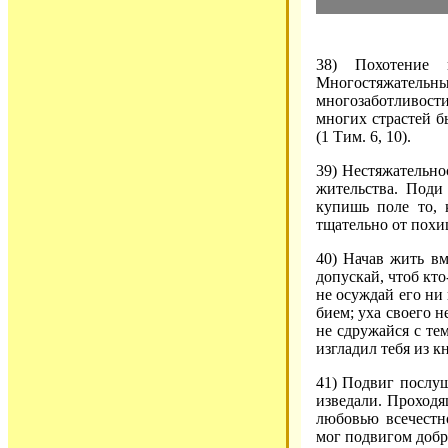
38) Похотение 
Многостяжательн
многозаботливост
многих страстей б
(1 Тим. 6, 10).
39) Нестяжательно
жительства. Поди 
купишь поле то, 
тщательно от похи
40) Начав жить вм
допускай, чтоб кто
не осуждай его ни 
бием; уха своего н
не сдружайся с тем
изгладил тебя из 
41) Подвиг послуш
изведали. Проходя
любовью всечестн
мог подвигом добр