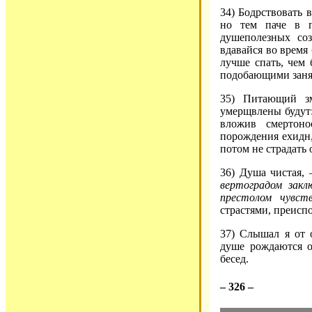
34) Бодрствовать 
но тем паче в п
душеполезных соз
вдавайся во время
лучше спать, чем 
подобающими заня
35) Питающий з
умерщвлены будут:
вложив смертон
порождения ехидн,
потом не страдать 
36) Душа чистая,
вертоградом зак
престолом чувст
страстями, преисп
37) Слышал я от 
душе рождаются о
бесед.
– 326 –