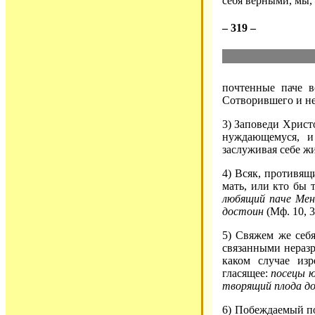
себя верными, мы,
– 319 –
почтенные паче в
Сотворившего и н
3) Заповеди Христ
нуждающемуся, и 
заслуживая себе ж
4) Всяк, противящ
мать, или кто бы 
любящий паче Мене
достоин
(Мф. 10, 3
5) Свяжем же себя
связанными нераз
каком случае из
гласящее:
посецы ю
творящий плода до
6) Побеждаемый по