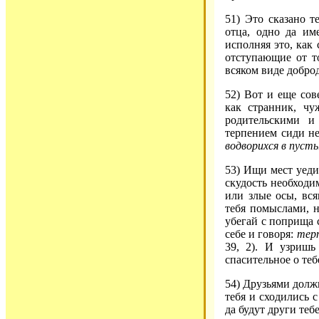
51) Это сказано 
отца, одно да им
исполняя это, как 
отступающие от т
всяком виде добро
52) Вот и еще сов
как странник, чу
родительскими и
терпением сиди н
водворихся в пуст
53) Ищи мест уеди
скудость необходи
или злые осы, вся
тебя помыслами, н
убегай с поприща 
себе и говоря:
терп
39, 2). И узришь
спасительное о те
54) Друзьями долж
тебя и сходились 
да будут други теб