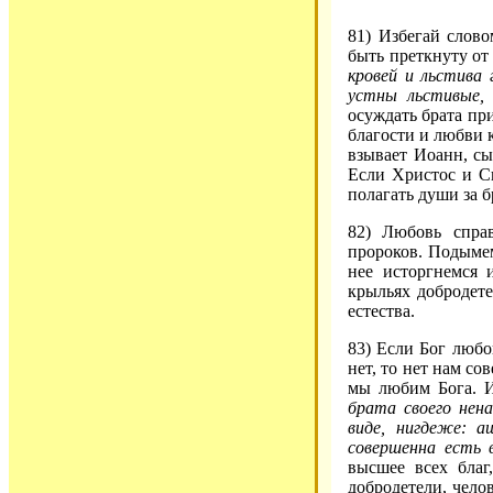
81) Избегай слов
быть преткнуту от
кровей и льстива 
устны льстивые, 
осуждать брата при
благости и любви к
взывает Иоанн, сы
Если Христос и С
полагать души за бр
82) Любовь справ
пророков. Подымем
нее исторгнемся и
крыльях добродете
естества.
83) Если Бог любо
нет, то нет нам с
мы любим Бога. 
брата своего нен
виде, нигдеже: а
совершенна есть 
высшее всех благ
добродетели, чело