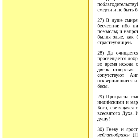
поблагодетельству
смерти и не быть 
27) В душе смире
бесчестия: ибо н
помыслы; и напрот
былия злые, как 
страстеубийцей.
28) Да очищаетс
просвещается добр
во время исхода 
дверь отверстая
сопутствуют Ан
осквернившиеся и
бесы.
29) Прекрасна гл
индийскими и марг
Бога, светящаяся
всесвятого Духа. 
душу!
30) Гневу и ярос
неблагообразен
(Пр