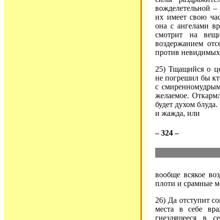
вожделетельной –
их имеет свою час
она с ангелами в
смотрит на вещи
воздержанием отс
против невидимых 
25) Тщащийся о ц
не погрешил бы кто
с смиренномудрым
желаемое. Откарм
будет духом блуда.
и жажда, или
– 324 –
вообще всякое во
плоти и срамные м
26) Да отступит со
места в себе вр
гнездящееся в с