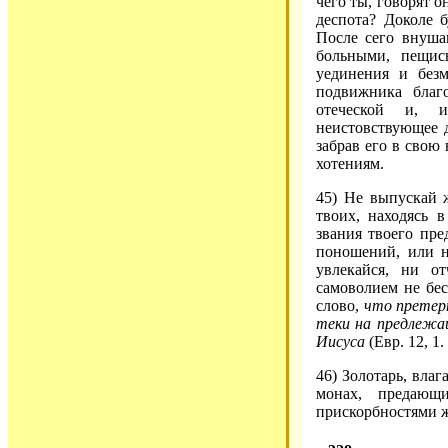
чего ты, говорят о
деспота? Доколе б
После сего внуша
больными, пещис
уединения и безм
подвижника благ
отеческой и, и
неистовствующее д
забрав его в свою 
хотениям.
45) Не выпускай 
твоих, находясь 
звания твоего пре
поношений, или н
увлекайся, ни о
самоволием не бес
слово,
что претерп
теки на предлежащ
Иисуса
(Евр. 12, 1. 
46) Золотарь, влаг
монах, предающ
прискорбностями 