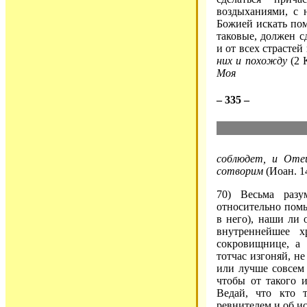
воздыханиями, с
Божией искать по
таковые, должен с
и от всех страсте
них и похожду
(2 
Моя
– 335 –
соблюдет, и Оте
сотворим
(Иоан. 14
70) Весьма разу
относительно помы
в него), наши ли 
внутреннейшее 
сокровищнице, а 
тотчас изгоняй, н
или лучше совсем
чтобы от такого и
Ведай, что кто 
ревнителем и об и