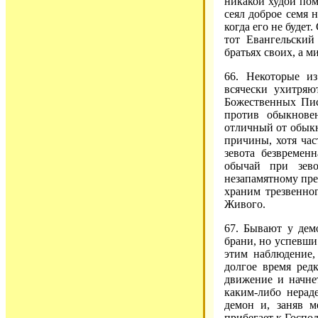
никакой худой пом
сеял доброе семя н
когда его не будет
тот Евангельский
братьях своих, а м
66. Некоторые и
всячески ухитряю
Божественных Пис
против обыкнове
отличный от обыкн
причины, хотя час
зевота безвремен
обычай при зево
незапамятному пре
храним трезвенно
Живого.
67. Бывают у дем
брани, но успевши
этим наблюдение,
долгое время ред
движение и начне
каким-либо нераде
демон и, заняв м
прибегает к Господ