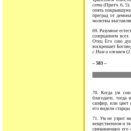
сети
(Притч. 6, 5)
опять покрывшуюся
преград от демон
молитвы выставляю
69. Разумное есте
созерцанием всех 
Отец Его сию душ
воскрешает Богове
с Ним и оживем
(2 
– 583 –
70. Когда ум сов
благодати, тогда
сапфир, или цвет 
его видели старцы 
71. Ум не узрит м
вещественном и тва
связывающих его 