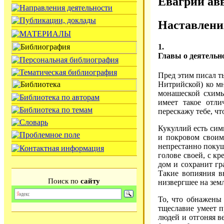
Евагрий авв
Наставлени
1.
Главы о деятельн
Пред этим писал т
Нитрийской) ко мн
монашеской схимы 
имеет такое отли
перескажу тебе, чт
Кукуллий есть сим
и покровом своим
непрестанно покуш
голове своей, с к
дом и сохранит гр
Такие вопияния вн
Поиск по
сайту
низвергшее на зем
То, что обнажены 
тщеславие умеет п
людей и отгоняя в