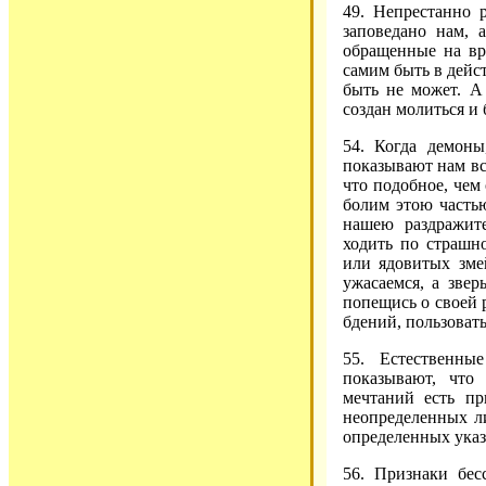
49. Непрестанно р
заповедано нам, 
обращенные на вр
самим быть в дейс
быть не может. А
создан молиться и 
54. Когда демон
показывают нам вс
что подобное, чем 
болим этою частью
нашею раздражите
ходить по страшн
или ядовитых зме
ужасаемся, а зве
попещись о своей 
бдений, пользоват
55. Естественны
показывают, что
мечтаний есть пр
неопределенных ли
определенных указ
56. Признаки бес