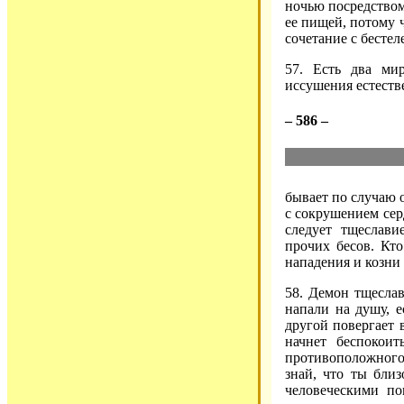
ночью посредством
ее пищей, потому ч
сочетание с бесте
57. Есть два ми
иссушения естеств
– 586 –
бывает по случаю 
с сокрушением сер
следует тщеслави
прочих бесов. Кто
нападения и козни
58. Демон тщеслав
напали на душу, е
другой повергает 
начнет беспокои
противоположного,
знай, что ты близ
человеческими по