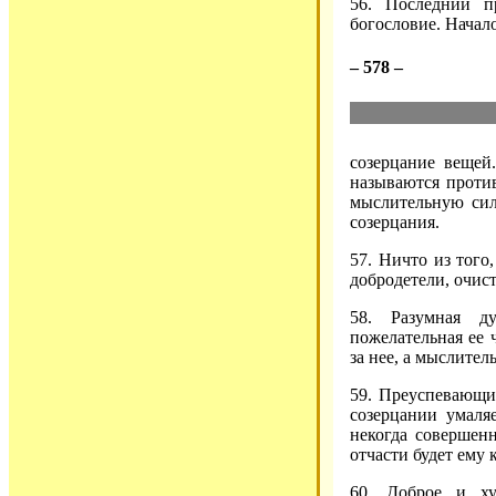
56. Последний п
богословие. Начало
– 578 –
созерцание вещей
называются проти
мыслительную сил
созерцания.
57. Ничто из того
добродетели, очис
58. Разумная д
пожелательная ее 
за нее, а мыслите
59. Преуспевающи
созерцании умаляе
некогда совершенн
отчасти будет ему к
60. Доброе и ху