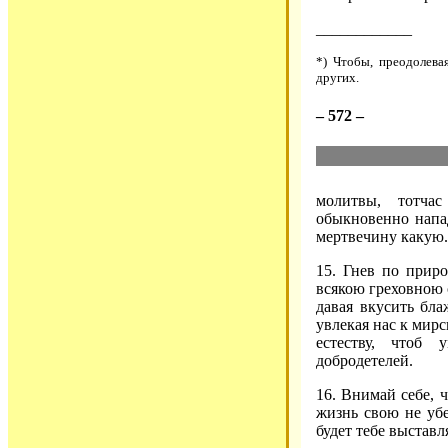
____________
*) Чтобы, преодолева
других.
– 572 –
молитвы, тотча
обыкновенно напад
мертвечину какую.
15. Гнев по приро
всякою греховною 
давая вкусить бла
увлекая нас к мирс
естеству, чтоб 
добродетелей.
16. Внимай себе, ч
жизнь свою не уб
будет тебе выставл