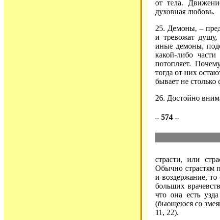
от тела. Движени
духовная любовь.
25. Демоны, – пре
и тревожат душу, 
иные демоны, под
какой-либо част
потопляет. Почем
тогда от них остаю
бывает не столько 
26. Достойно вним
– 574 –
страсти, или стр
Обычно страстям п
и воздержание, то 
больших врачевств
что она есть узд
(бьющеюся со змеям
11, 22).