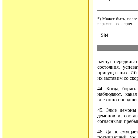
________________
*) Может быть, после
пораженных и проч.
– 584 –
начнут передвига
состояния, успев
присущ в них. Иб
их заставим со ско
44. Когда, борясь
наблюдают, какая
внезапно нападши 
45. Злые демоны
демонов и, соста
согласными пребыв
46. Да не смущает
похищающий ум н