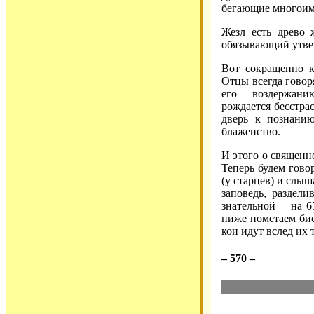
бегающие многоим
Жезл есть древо 
обязывающий утвер
Вот сокращенно к
Отцы всегда говоря
его – воздержани
рождается бесстра
дверь к познанию
блаженство.
И этого о священн
Теперь будем говор
(у старцев) и слыш
заповедь, раздели
знательной – на 6
ниже пометаем бисе
кои идут вслед их
– 570 –