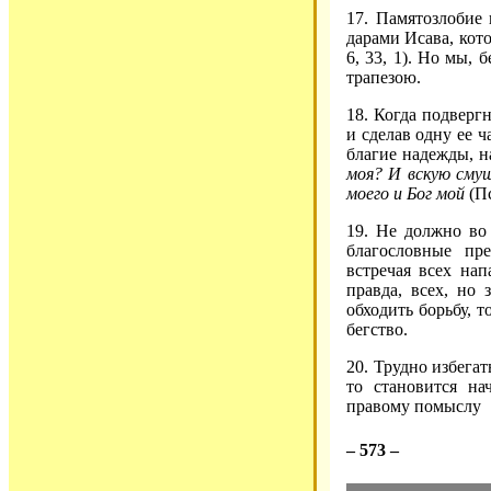
17. Памятозлобие
дарами Исава, кот
6, 33, 1). Но мы,
трапезою.
18. Когда подверг
и сделав одну ее 
благие надежды, 
моя? И вскую смущ
моего и Бог мой
(Пс
19. Не должно во 
благословные пр
встречая всех на
правда, всех, но
обходить борьбу, 
бегство.
20. Трудно избега
то становится на
правому помыслу
– 573 –