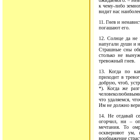
ожидаемого. – Нев
к чему-либо земно
видит нас наиболе
11. Гнев и ненави
погашают его.
12. Солнце да не
напугали души и н
Страшные сны обы
столько не вынуж
тревожный гнев.
13. Когда по ка
приходит в тревог
добрую, чтоб, уст
*). Когда же разг
человеколюбивыми 
что удаляемся, что
Им не должно верит
14. Не отдавай с
огорчил, ни – оп
мечтания. То ом
оскверняют ум, 
воображение страс