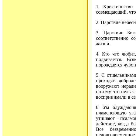
1. Христианство 
совмещающий, что 
2. Царствие небес
3. Царствие Бож
соответственно с
жизни.
4. Кто что любит,
подвизается. Вс
порождается чувств
5. С отшельниками
проходят доброд
вооружают неради
потому что нельзя
воспринимали в се
6. Ум бдуждающи
пламенеющую угаш
утишают – псалмоп
действие, когда б
Все безвременн
недолговременное 