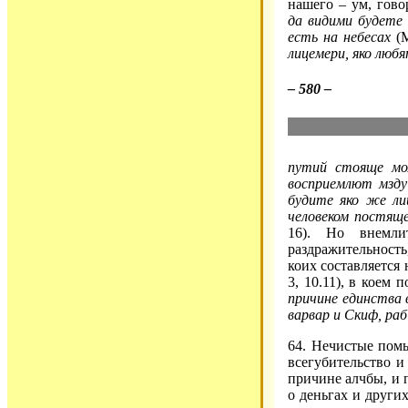
нашего – ум, гово
да видими будете
есть на небесах
(М
лицемери, яко люб
– 580 –
путий стояще мол
восприемлют мзду
будите яко же ли
человеком постяще
16). Но внемли
раздражительность
коих составляется
3, 10.11), в коем 
причине единства в
варвар и Скиф, раб
64. Нечистые помы
всегубительство и
причине алчбы, и 
о деньгах и други