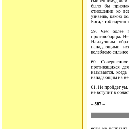
смиренномудрием 
было бы признак
отношении ко вс
узнаешь, какою бо
Бога, чтоб научил 
59. Чем более 
противоборцы. Не 
Наилучшим обра
нападающими иск
колеблемо сильнее
60. Совершенно
противящихся де
называется, когда
нападающим на нее
61. Не пройдет ум,
не вступит в облас
– 587 –
если не исправит