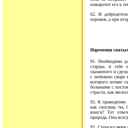
поворотит его к те
62. И добродетел
пороков, а при вто
Изречения святых
91. Необходимо р
старцы, и себе 
сказанного и сдела
с любовию скоро в
которого ночью см
больными с постом
страсти, как милос
92. К праведному
как сносишь ты, 
книги? Тот отвеч
природа. Она всегд
93. Спросил меня 