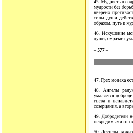
45. Мудрость в сод
мудрости без борь
вверено противост
силы души действо
образом, путь к му
46. Искушение мо
души, омрачает ум.
– 577 –
47. Грех монаха е
48. Ангелы радую
умаляется доброде
гнева и ненавист
созерцания, а вто
49. Добродетели н
невредимыми от н
50. Деятельная жиз