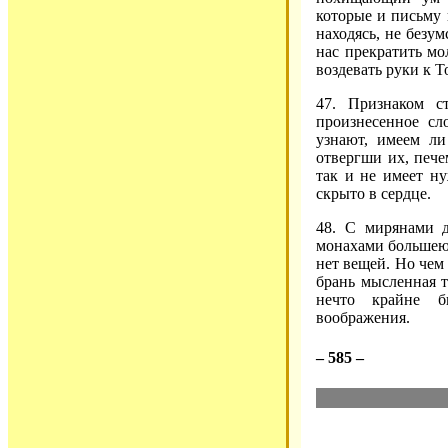
которые и письму 
находясь, не безу
нас прекратить мо
воздевать руки к 
47. Признаком с
произнесенное сл
узнают, имеем л
отвергши их, пече
так и не имеет ну
скрыто в сердце.
48. С мирянами д
монахами большею 
нет вещей. Но чем
брань мысленная т
нечто крайне б
воображения.
– 585 –