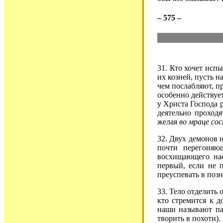
– 575 –
31. Кто хочет исп
их козней, пусть н
чем послабляют, пр
особенно действует
у Христа Господа р
деятельно проходя
желая
во мраце со
32. Двух демонов
почти перегоняю
восхищающего нас
первый, если не 
преуспевать в позн
33. Тело отделить 
кто стремится к д
наши называют пам
творить в похоти).