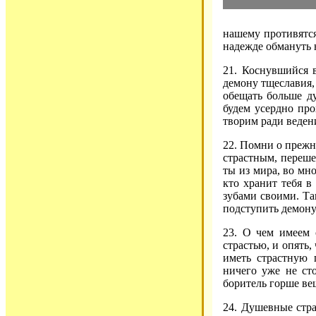
нашему противятся
надежде обмануть 
21. Коснувшийся в
демону тщеславия, 
обещать больше д
будем усердно про
творим ради веден
22. Помни о прежн
страстным, переше
ты из мира, во мн
кто хранит тебя в
зубами своими. Т
подступить демону
23. О чем имеем 
страстью, и опять,
иметь страстную 
ничего уже не ст
боритель горше ве
24. Душевные стра