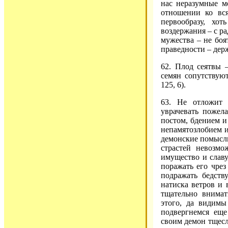
нас неразумные м
отношении ко вс
первообразу, хо
воздержания – с ра
мужества – не боя
праведности – дер
62. Плод сеятвы –
семян сопутствуют
125, 6).
63. Не отложит 
уврачевать пожел
постом, бдением и
непамятозлобием и
демонские помыслы
страстей невозмо
имущество и славу
поражать его чрез
подражать бедст
натиска ветров и
тщательно внимат
этого, да видим
подвергнемся еще
своим демон тщесл