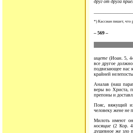
друг от друга при
________________
*) Кассиан пишет, что 
– 569 –
ищете
(Иоан. 5, 4
все другое должно 
подвизающее нас к
крайней нелепость
Аналав (наш пара
веры во Христа, 
препоны и доставл
Пояс, вяжущий их
человеку жене не пр
Милоть имеют он
носящие
(2 Кор. 4
душевное же зло 