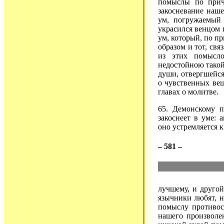
помыслы по прич
закосневание наше
ум, погружаемый
украсился венцом
ум, который, по пр
образом и тот, св
из этих помысл
недостойною такой
души, отвергшейся
о чувственных веща
главах о молитве.
65. Демонскому п
закоснеет в уме: 
оно устремляется к
– 581 –
лучшему, и друго
язычники любят, н
помыслу противос
нашего произволен