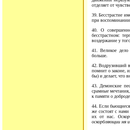
отделяет от чувств
39. Бесстрастие им
при воспоминании
40. О совершенн
бесстрастном: тер
воздержание у того
41. Великое дело
больше.
42. Водрузивший в
помнит о законе, и
бы) и делает, что
43. Демонские пе
срамные мечтания,
к памяти о доброде
44. Если бьющиеся
же состоят с нами
их от нас.
Оско
оскорбляющии мя и