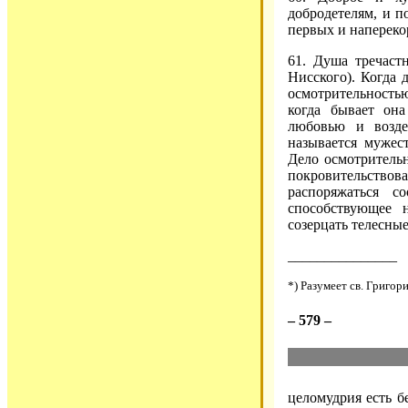
добродетелям, и п
первых и напереко
61. Душа тречаст
Нисского). Когда 
осмотрительностью
когда бывает она
любовью и возде
называется мужес
Дело осмотрительн
покровительство
распоряжаться с
способствующее 
созерцать телесны
_______________
*) Разумеет св. Григор
– 579 –
целомудрия есть б