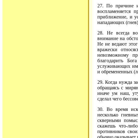
27. По причине 
воспламеняется п
приближение, и ус
нападающих (гнев)
28. Не всегда в
внимание на обсто
Не не ведают этог
вражески относя
невозможному пр
благодарить Бог
услуживающих им,
и обремененных (л
29. Когда нужда за
обращаясь с мирян
иначе ум наш, ут
сделал чего бессов
30. Во время ис
несколько гневны
скверными помысл
скажешь что-либ
противников свои
обычно оказывает 