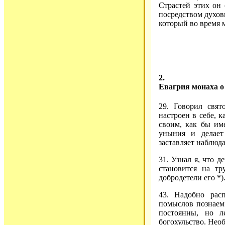
Страстей этих он 
посредством духовн
который во время 
2.
Евагрия монаха о 
29. Говорил свя
настроен в себе, к
своим, как бы им
уныния и делает
заставляет наблюда
31. Узнал я, что 
становится на тр
добродетели его *)
43. Надобно рас
помыслов познаем 
постоянны, но л
богохульство. Нео