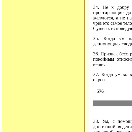
34. Не к добру
простирающие до 
жалуются, а не на
чрез это самое тел
Сущего, исповедую
35. Когда ум на
деннонощная своди
36. Признак бесстр
покойным относит
вещи.
37. Когда ум во 
окреп.
– 576 –
38. Ум, с помо
достигший ведения
движений неразумн