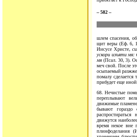
– 582 –
шлем спасения, о
щит веры (Еф. 6, 1
Иисусе Христе,
си
ускори изъяти мя:
мя
(Псал. 30, 3). 
меч свой. После э
осыпаемый разжжен
помалу сделается 
прибудет еще иной
68. Нечистые пом
переплывают вел
движимые пламенею
бывают гораздо 
распростираться
движутся наиболее
время некое вне г
плинфоделания (И
хранением блюсти