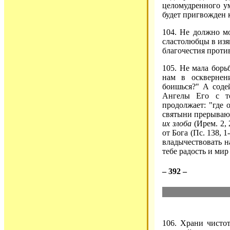
целомудренного у
будет пригвожден к
104. Не должно м
сластолюбцы в изя
благочестия проти
105. Не мала бор
нам в осквернен
боишься?" А соде
Ангелы Его с то
продолжает: "где 
святыни прерывают
их злоба
(Ирем. 2, 
от Бога (Пс. 138, 
владычествовать на
тебе радость и мир
– 392 –
106. Храни чисто