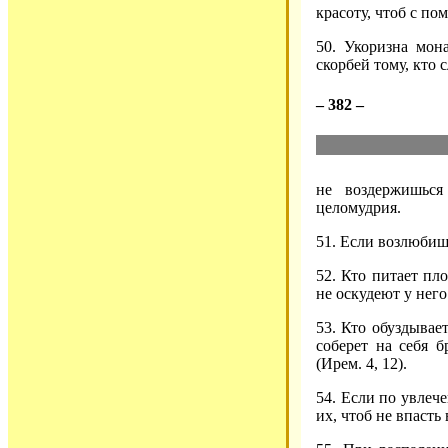
красоту, чтоб с по
50. Укоризна мон
скорбей тому, кто 
– 382 –
не воздержишьс
целомудрия.
51. Если возлюбиш
52. Кто питает пл
не оскудеют у него
53. Кто обуздывает
соберет на себя б
(Ирем. 4, 12).
54. Если по увлече
их, чтоб не впасть