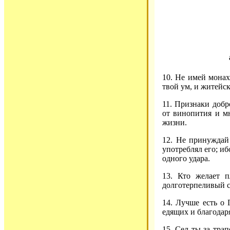
10. Не имей монах
твой ум, и житейск
11. Признаки доб
от винопития и мн
жизни.
12. Не принуждай 
употреблял его; иб
одного удара.
13. Кто желает п
долготерпеливый с
14. Лучше есть о 
едящих и благодар
15. Сел ты за тра