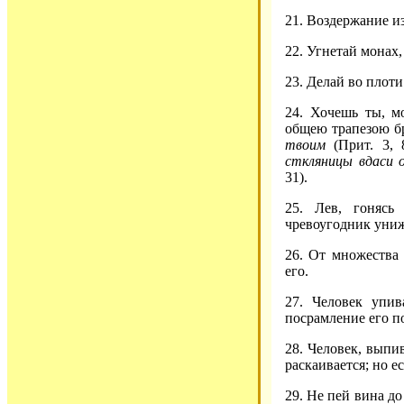
21. Воздержание и
22. Угнетай монах
23. Делай во плоти
24. Хочешь ты, м
общею трапезою б
твоим
(Прит. 3, 
сткляницы вдаси о
31).
25. Лев, гонясь
чревоугодник униж
26. От множества 
его.
27. Человек упи
посрамление его п
28. Человек, выпи
раскаивается; но е
29. Не пей вина до