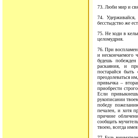
73. Люби мир и свя
74. Удерживайся,
бесстыдство же ест
75. Не ходи в кел
целомудрия.
76. При воспламен
и нескончаемого ч
будешь побежден
раскаяния, и пр
постарайся быть
преодолеваться им
привычка – втора
приобрести строгос
Если привыкнешь
рукописании твоем
победу пожеланию
печален, и хотя п
причине обличени
сообщать мучител
твоею, всегда имея 
77. Будь внимателе