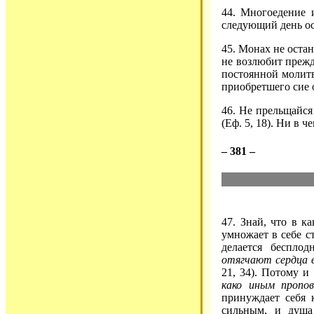
44. Многоедение 
следующий день ос
45. Монах не остан
не возлюбит прежд
постоянной молитв
приобретшего сие 
46. Не прельщайс
(Еф. 5, 18). Ни в 
– 381 –
47. Знай, что в ка
умножает в себе с
делается беспло
отягчают сердца 
21, 34). Потому и
како иным пропов
принуждает себя 
сильным, и душа