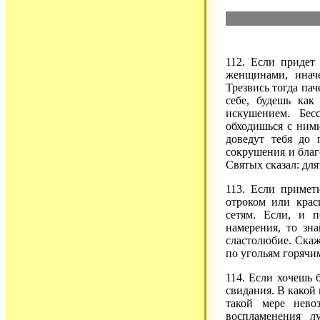
112. Если придет
женщинами, инач
Трезвись тогда пач
себе, будешь как
искушением. Бес
обходишься с ними
доведут тебя до 
сокрушения и благ
Святых сказал: для
113. Если примет
отроком или кра
сетям. Если, и п
намерения, то зна
сластолюбие. Скаж
по угольям горячим
114. Если хочешь 
свидания. В какой 
такой мере нево
воспламенения 