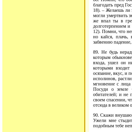
благодать пред Го
18). – Желаешь ли 
могли умертвить з
же впал ты в гре
долготерпением и
12). Помни, что не
но кайся, плачь,
забвению падение, 
89. Не будь нерад
которым обыкновен
входа, ушел он ни
которыми входит 
осязание, вкус, и 
исполинов, растли
мгновение с лица 
Посуди о земле 
обитателей; и не
своем спасении, чт
отсюда в великом 
90. Скажи внушающ
Ужели мне стыдит
подобным тебе неп