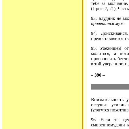
тебе за молчание
(Прит. 7, 21). Ча
93. Блудник не мо
прилепится муж
.
94. Доискивайся
предоставляется т
95. Убежищем от 
молиться, а пот
произносить бесчи
в той уверенности
– 390 –
Внимательность 
иссушит усилива
(улягутся похотли
96. Если ты цел
смиренномудрии м