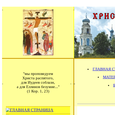
ГЛАВНАЯ С
"мы проповедуем
МАТЕРИ
Христа распятого,
для Иудеев соблазн,
а для Еллинов безумие..."
(1 Кор. 1, 23)