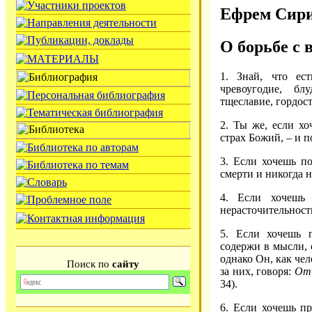
Ефрем Сир
О борьбе с
1. Знай, что ес
чревоугодие, бл
тщеславие, гордост
2. Ты же, если х
страх Божий, – и 
3. Если хочешь п
смерти и никогда 
4. Если хочешь
нерасточительност
5. Если хочешь 
содержи в мысли, 
однако Он, как чел
Поиск по
сайту
за них, говоря:
Отч
34).
6. Если хочешь п