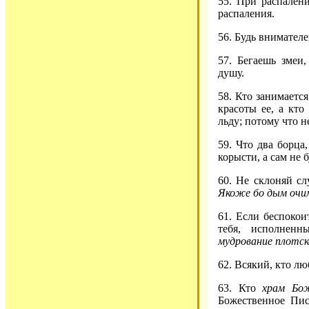
55. При распалени
распаления.
56. Будь внимателе
57. Бегаешь змеи
душу.
58. Кто занимаетс
красоты ее, а кто
льду; потому что н
59. Что два борца
корысти, а сам не 
60. Не склоняй сл
Якоже бо дым очи
61. Если беспокоит
тебя, исполненн
мудрование плотск
62. Всякий, кто л
63. Кто
храм Бо
Божественное Пис