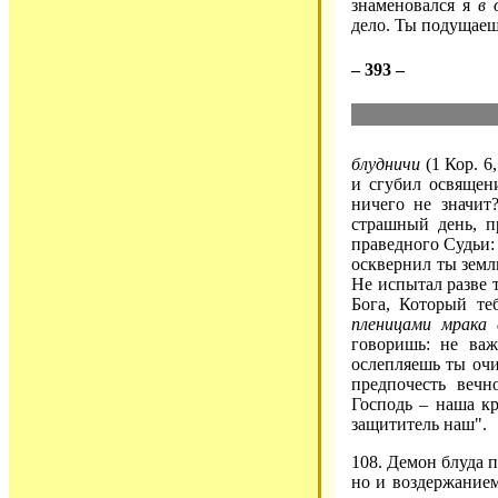
знаменовался я
в 
дело. Ты подущаеш
– 393 –
блудничи
(1 Кор. 6
и сгубил освящени
ничего не значит
страшный день, п
праведного Судьи:
осквернил ты земл
Не испытал разве 
Бога, Который т
пленицами мрака 
говоришь: не ва
ослепляешь ты очи
предпочесть вечн
Господь – наша к
защититель наш".
108. Демон блуда п
но и воздержание