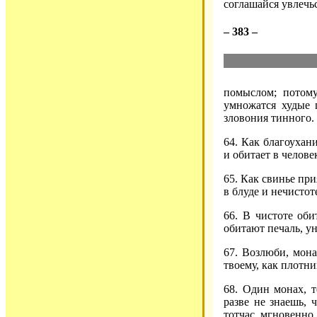
соглашайся увлечь
– 383 –
помыслом; потому
умножатся худые 
зловония тинного.
64. Как благоухан
и обитает в челове
65. Как свинье при
в блуде и нечистот
66. В чистоте оби
обитают печаль, у
67. Возлюби, мон
твоему, как плотн
68. Один монах, те
разве не знаешь, 
тотчас мгновенно