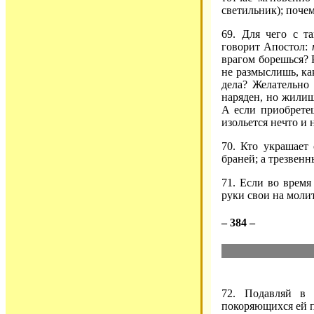
светильник); почем
69. Для чего с т
говорит Апостол:
врагом борешься? 
не размыслишь, ка
дела? Желательно
наряден, но жилищ
А если приобретеш
изольется нечто и 
70. Кто украшает
браней; а трезвен
71. Если во время
руки свои на молит
– 384 –
72. Подавляй в 
покоряющихся ей п