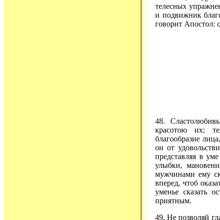
телесных упражнен
и подвижник благо
говорит Апостол:
48. Сластолюбив
красотою их; те
благообразие лица,
он от удовольств
представляя в ум
улыбки, мановени
мужчинами ему ску
вперед, чтоб оказа
уменье сказать о
приятным.
49. Не позволяй гл