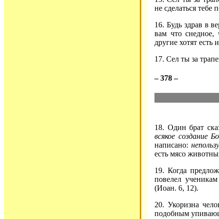
не сделаться тебе
16. Будь здрав в в
вам что снедное, 
другие хотят есть 
17. Сел ты за трапе
– 378 –
18. Один брат ска
всякое создание 
написано:
непольз
есть мясо животны
19. Когда предлож
повелел ученикам
(Иоан. 6, 12).
20. Укоризна чело
подобным упиваю