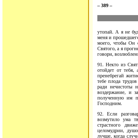
– 389 –
утопай. А я не б
меня и прошедшего
моего, чтобы Он 
Святого, а я прогн
говори, возлюблен
91. Некто из Свят
отойдет от тебя,
пренебрегай житие
тебе плода трудов
ради нечистоты н
воздержание, и з
полученную им п
Господним.
92. Если разгов
возмутило ума т
страстного движ
целомудрии, душо
лучше, когда случи