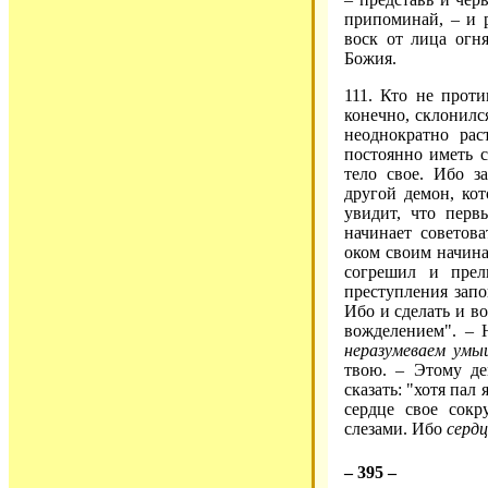
припоминай, – и р
воск от лица огн
Божия.
111. Кто не проти
конечно, склонилс
неоднократно рас
постоянно иметь с
тело свое. Ибо з
другой демон, ко
увидит, что перв
начинает советов
оком своим начина
согрешил и прел
преступления запо
Ибо и сделать и в
вожделением". – 
неразумеваем умы
твою. – Этому де
сказать: "хотя пал
сердце свое сок
слезами. Ибо
сердц
– 395 –