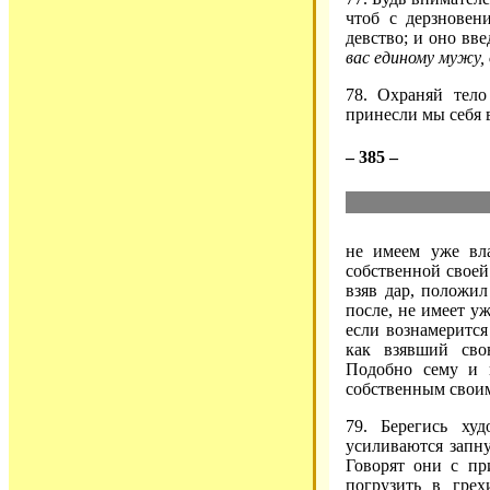
чтоб с дерзновен
девство; и оно вве
вас единому мужу,
78. Охраняй тело
принесли мы себя в
– 385 –
не имеем уже вла
собственной своей 
взяв дар, положил
после, не имеет уж
если вознамерится
как взявший свою
Подобно сему и 
собственным своим
79. Берегись ху
усиливаются запну
Говорят они с пр
погрузить в гре