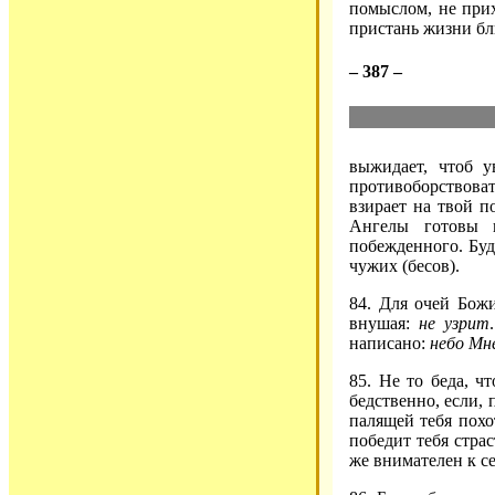
помыслом, не прих
пристань жизни бл
– 387 –
выжидает, чтоб у
противоборствоват
взирает на твой п
Ангелы готовы 
побежденного. Буд
чужих (бесов).
84. Для очей Божи
внушая:
не узрит
написано:
небо Мн
85. Не то беда, ч
бедственно, если,
палящей тебя похо
победит тебя страс
же внимателен к се