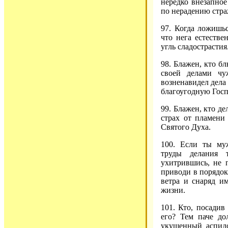
нередко внезапное
по нерадению стра
97. Когда ложишьс
что нега естестве
угль сладострастия
98. Блажен, кто б
своей делами чу
возненавидел дела
благоугодную Госп
99. Блажен, кто де
страх от пламени
Святого Духа.
100. Если ты му
труды делания 
ухитрившись, не 
приводи в порядок
ветра и снаряд им
жизни.
101. Кто, посадив
его? Тем паче до
укушенный аспидо