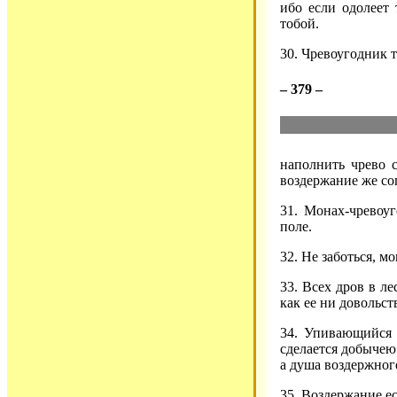
ибо если одолеет 
тобой.
30. Чревоугодник т
– 379 –
наполнить чрево с
воздержание же со
31. Монах-чревоу
поле.
32. Не заботься, мо
33. Всех дров в л
как ее ни довольст
34. Упивающийся 
сделается добычею
а душа воздержного
35. Воздержание ес