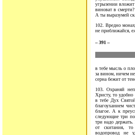
угрызении вложит о
виноват в смерти?
А ты выразумей ск
102. Вредно монах
не приближайся, е
– 391 –
в тебе мысль о пл
за вином, ничем не
серна бежит от тен
103. Охраняй неп
Христу, то удобно
в тебе Дух Свято
благоуханием чист
благое. А к преу
следующие три пос
три надо держать.
от скитания, т
водопровод не у