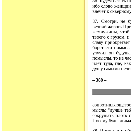
86. Будем бегать п
ибо слово женщин
влечет к скверном
87. Смотри, не б
вечной жизни. Приз
жемчужины, чтоб 
твоего с грузом, и
славу приобретает
борет его помысла
улучил он будуще
помыслы, то не час
идет туда, где, ка
душу самыми нечи
– 388 –
сопротивляющегося
мысль: "лучше теб
сокрушать плоть 
Посему будь внимат
88. Помни, что об