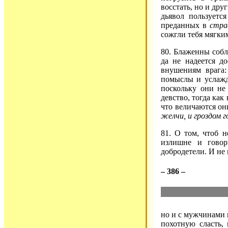
восстать, но и дру
дьявол пользуетс
преданных в
стра
сожгли тебя мягки
80. Блаженны соб
да не надеется до
внушениям врага:
помыслы и услажд
поскольку они не
девство, тогда как
что величаются он
желчи, и гроздом 
81. О том, чтоб 
излишне и говор
добродетели. И не 
– 386 –
но и с мужчинами 
похотную сласть,