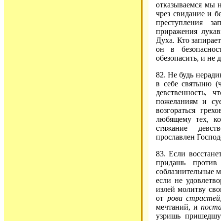
отказываемся мы н
чрез свидание и б
преступления з
приражения лукав
Духа. Кто запирает
он в безопаснос
обезопасить, и не
82. Не будь неради
в себе святыню (ч
девственность, 
пожеланиям и суе
возгораться грех
любящему тех, к
стяжание – девст
прославлен Господ
83. Если восстане
придашь против
соблазнительные м
если не удовлетв
излей молитву св
от
рова страстей
мечтаний, и
поста
узришь пришедшую