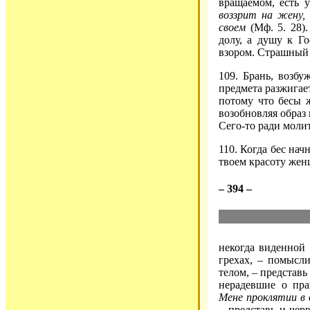
вращаемом, есть у
воззрит на жену,
своем
(Мф. 5. 28).
долу, а душу к Го
взором. Страшный у
109. Брань, возбу
предмета разжигае
потому что бесы 
возобновляя образ
Сего-то ради моли
110. Когда бес нач
твоем красоту же
– 394 –
некогда виденной
грехах, – помысли
телом, – представ
нерадевшие о пр
Мене проклятии в 
– представь и че