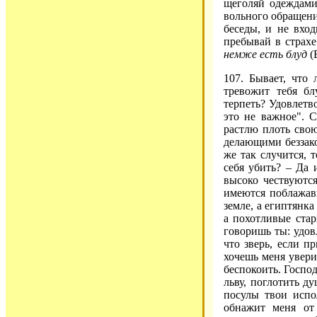
щеголяй одеждами
вольного обращени
беседы, и не вхо
пребывай в страх
немже есть блуд
(Е
107. Бывает, что
тревожит тебя бл
терпеть? Удовлетв
это не важное". С
растлю плоть свою
делающими беззак
же так случится, 
себя убить? – Да 
высоко чествуютс
имеются поблажавш
земле, а египтянк
а похотливые стар
говоришь ты: удов
что зверь, если п
хочешь меня уверит
беспокоить. Госпо
льву, поглотить д
посулы твои испо
обнажит меня от