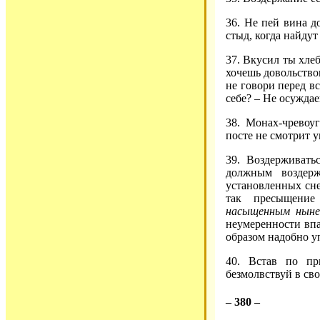
36. Не пей вина д
стыд, когда найдут
37. Вкусил ты хлеб
хочешь довольствов
не говори перед вс
себе? – Не осужда
38. Монах-чревоу
посте не смотрит 
39. Воздерживать
должным воздерж
установленных сне
так пресыщение
насыщенным ныне,
неумеренности впа
образом надобно у
40. Встав по пр
безмолвствуй в сво
– 380 –