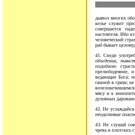
дьявол многих обо
келье служит при
совершается пад
настоятеля. Ибо к
человеческий страх
раб бывает целому
41. Снеди употре
объедении, пьянс
подобною страс
прелюбодеяние, и
ведающие Бога; н
свиней в грязи; н
вочеловечившемся 
мясу и к винопит
духовных дарован
42. Не услаждайся
неодолимые опасно
43. Не слушай сов
чрева и плотских с