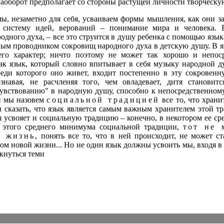
наоборот предполагает со стороны растущей личности творческу
ы, незаметно для себя, усваиваем формы мышления, как они за
 систему идей, верований – понимание мира и человека. В
дного духа, – все это струится в душу ребенка с помощью языка
ным проводником сокровищ народного духа в детскую душу. В я
 его характер; ничто поэтому не может так хорошо и непос
ак язык, который словно впитывает в себя музыку народной д
реди которого оно живет, входит постепенно в эту сокровен
знавая, не расчленяя того, чем овладевает, дитя станови
увствованию" в народную душу, способно к непосредственному
и мы назовем
социальной традицией
все то, что храни
 сказать, что язык является самым важным хранителем этой тр
я усвояет и социальную традицию – конечно, в некотором ее с
т этого среднего минимума социальной традиции,
тот не 
ю жизнь
, понять все то, что в ней происходит, не может с
ом новой жизни... Но не один язык должны усвоить мы, входя в
кнуться теми