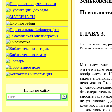
Зеньковски
Психология
ГЛАВА 3.
О социальном содержа
Развитие самосознания
Мы знаем уже, 
материале
раз
воображаемого. 
видеть в детских
невозможно. Это о
к самостоятель
Поиск по
сайту
бессодержательны 
вносить туда как
не участвовать 
конечно, считать 
знакомством с ок