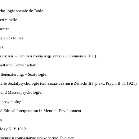
ho-logie sociale de Tarde.
criminelle.
sectes.
ie des foules.
es.
вский
– Герои и толпа и др. статьи (Сочинения. Т. II).
haft und Gemeinschaft.
fferenzierung. – Soziologie.
lle Sozialpsychologie (см. также статьи в Zeitschrift f. prakt. Psych. B. II. 1921).
e und Massenpsychologie.
ziopsychologie.
nd Ethical Interpetation in Menthal Development.
s.
logy N. Y. 1912.
дение в социальную психологию. Рус. пер..