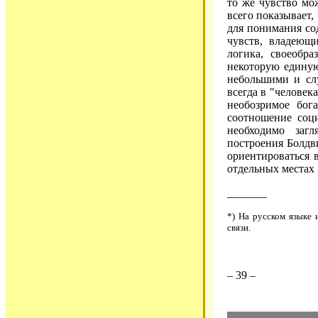
то же чувство мо
всего показывает,
для понимания со
чувств, владеющ
логика, своеобра
некоторую единую
небольшими и сл
всегда в "человек
необозримое бог
соотношение соц
необходимо загл
построения Болдв
ориентироваться 
отдельных местах
_______
*) На русском языке 
связи.
– 39 –