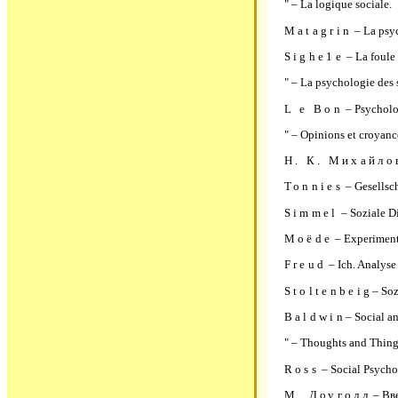
" – La logique sociale.
Matagrin
– La psyc
Sighe1e
– La foule 
" – La psychologie des 
L e Bon
– Psycholog
" – Opinions et croyanc
H. К. Михайло
Тоnnies
– Gesellsc
Simmel
– Soziale Di
Mоёde
– Experimente
Freud
– Ich. Analys
Stoltenbeig
– So
Baldwin
– Social a
" – Thoughts and Thing
Ross
– Social Psycho
M. Доуголл
– Вве