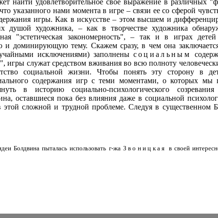
жет найти удовлетворительное свое выражение в различных "ф
 что указанного нами момента в игре – связи ее со сферой чувс
держания игры. Как в искусстве – этом высшем и дифференц
их душой художника, – как в творчестве художника обнару
зная "эстетическая закономерность", – так и в играх дете
 и доминирующую тему. Скажем сразу, в чем она заключается:
учайными исключениями) заполнены
социальным
содерж
а", игры служат средством вживания во всю полноту человеческ
атство социальной жизни. Чтобы понять эту сторону в дет
иального содержания игр с теми моментами, о которых мы 
януть в историю социально-психологического созревания
ина, оставшиеся пока без влияния даже в социальной психоло
в этой сложной и трудной проблеме. Следуя в существенном Б
идеи Болдвина пыталась использовать г-жа
Звоницкая
в своей интересн