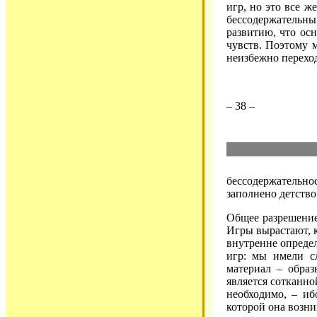
игр, но это все ж
бессодержатель
развитию, что ос
чувств. Поэтому 
неизбежно переход
– 38 –
бессодержательно
заполнено детство
Общее разрешение
Игры вырастают, 
внутренне определ
игр: мы имели с
материал – образ
является сотканно
необходимо, – иб
которой она возни