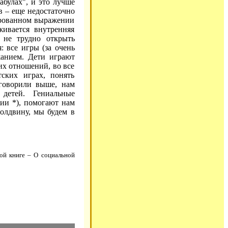
абулах", и это лучше
тв – еще недостаточно
ированном выражении
живается внутренняя
й не трудно открыть
 все игры (за очень
анием. Дети играют
их отношений, во все
ских играх, понять
говорили выше, нам
 детей. Гениальные
гии *), помогают нам
олдвину, мы будем в
ой книге – О социальной