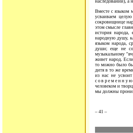
наследовании), а 
Вместе с языком м
усваиваем целую
сокровищнице наро
этом смысле глав
история народа,
народную душу, к
языком народа, с
души; еще не со
музыкальному "вч
живет народ. Есл
то можно было бы
дитя в то же врем
из нас не усвои
современну
человеком и творц
мы должны прони
– 41 –