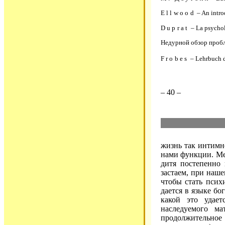
Еllwооd
– An intro
Duprat
– La psycholo
Недурной обзор пробле
Frоbes
– Lehrbuch d
– 40 –
жизнь так интимно
нами функции. Ме
дитя постепенно 
застаем, при наш
чтобы стать пси
дается в языке бо
какой это удает
наследуемого ма
продолжительное