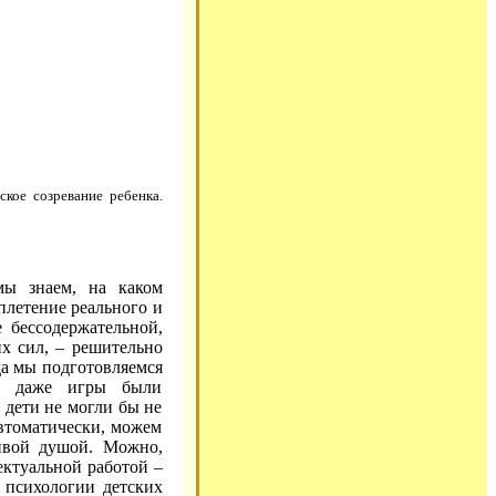
кое созревание ребенка.
мы знаем, на каком
плетение реального и
 бессодержательной,
их сил, – решительно
да мы подготовляемся
бы даже игры были
 дети не могли бы не
автоматически, можем
ливой душой. Можно,
ектуальной работой –
 психологии детских