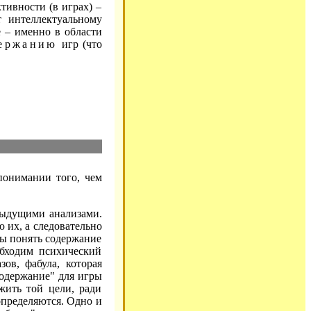
ктивности (в играх) –
 интеллектуальному
е – именно в области
ержанию
игр (что
понимании того, чем
дыдущими анализами.
 их, а следовательно
бы понять содержание
обходим психический
зов, фабула, которая
содержание" для игры
ужить той цели, ради
определяются. Одно и