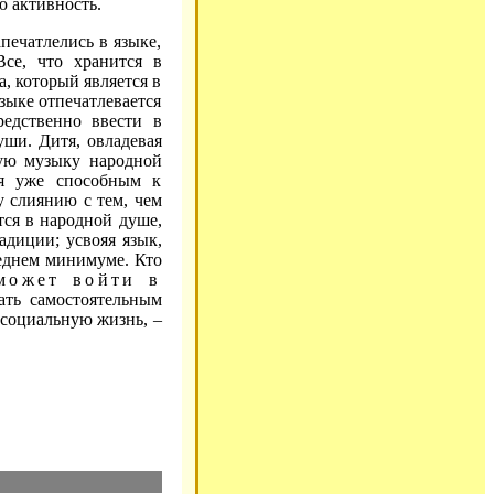
ю активность.
печатлелись в языке,
се, что хранится в
, который является в
зыке отпечатлевается
редственно ввести в
уши. Дитя, овладевая
ную музыку народной
тся уже способным к
 слиянию с тем, чем
тся в народной душе,
адиции; усвояя язык,
реднем минимуме. Кто
может войти в
тать самостоятельным
 социальную жизнь, –