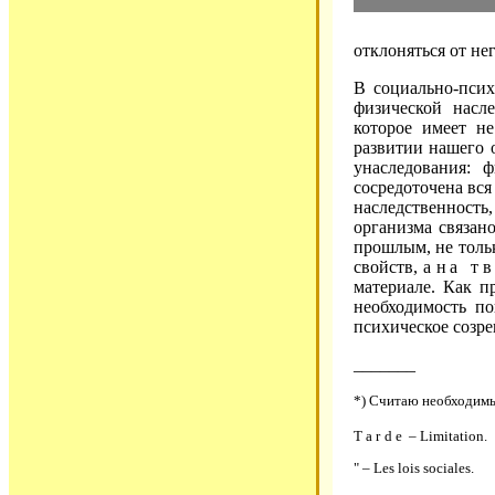
отклоняться от нег
В социально-пси
физической насле
которое имеет н
развитии нашего 
унаследования: 
сосредоточена вся
наследственность
организма связан
прошлым, не тольк
свойств, а
на т
материале. Как п
необходимость п
психическое созре
_______
*) Считаю необходимы
Таrdе
– Limitation.
" – Les lois sociales.