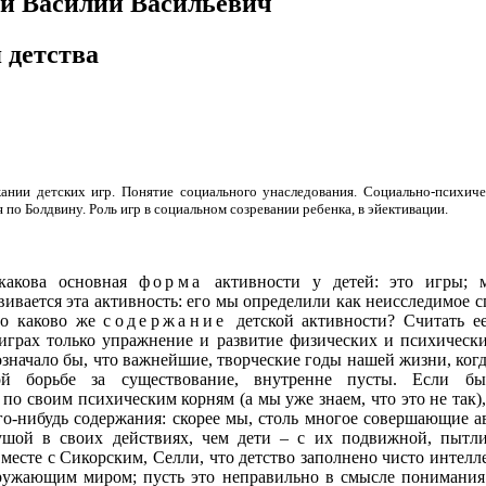
й Василий Васильевич
 детства
нии детских игр. Понятие социального унаследования. Социально-психичес
 по Болдвину. Роль игр в социальном созревании ребенка, в эйективации.
какова основная
форма
активности у детей: это игры; 
вивается эта активность: его мы определили как неисследимое с
Но каково же
содержание
детской активности? Считать ее
 играх только упражнение и развитие физических и психическ
значало бы, что важнейшие, творческие годы нашей жизни, ког
ной борьбе за существование, внутренне пусты. Если 
по своим психическим корням (а мы уже знаем, что это не так),
ого-нибудь содержания: скорее мы, столь многое совершающие 
душой в своих действиях, чем дети – с их подвижной, пыт
вместе с Сикорским, Селли, что детство заполнено чисто интелл
ружающим миром; пусть это неправильно в смысле понимания