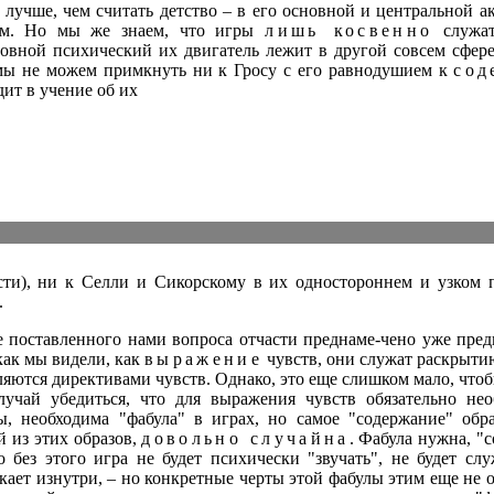
е лучше, чем считать детство – в его основной и центральной а
ным. Но мы же знаем, что игры
лишь косвенно
служат
новной психический их двигатель лежит в другой совсем сфер
мы не можем примкнуть ни к Гросу с его равнодушием к
сод
ит в учение об их
сти), ни к Селли и Сикорскому в их одностороннем и узком 
.
 поставленного нами вопроса отчасти преднаме-чено уже пре
как мы видели, как
выражение
чувств, они служат раскрытию
яются директивами чувств. Однако, это еще слишком мало, что
лучай убедиться, что для выражения чувств обязательно не
ы, необходима "фабула" в играх, но самое "содержание" обра
й из этих образов,
довольно случайна
. Фабула нужна, "
о без этого игра не будет психически "звучать", не будет сл
кает изнутри, – но конкретные черты этой фабулы этим еще не 