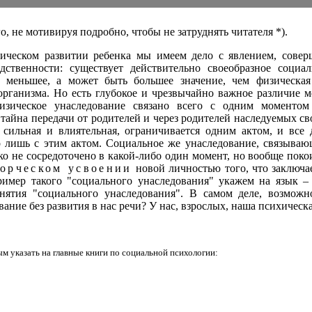
о, не мотивируя подробно, чтобы не затруднять читателя *).
хическом развитии ребенка мы имеем дело с явлением, сове
дственности: существует действительно своеобразное социал
е меньшее, а может быть большее значение, чем физическая
организма. Но есть глубокое и чрезвычайно важное различие 
физическое унаследование связано всего с одним моментом
 тайна передачи от родителей и через родителей наследуемых св
, сильная и влиятельная, ограничивается одним актом, и все
о лишь с этим актом. Социальное же унаследование, связываю
о не сосредоточено в какой-либо один момент, но вообще покои
ворческом усвоении
новой личностью того, что заключа
ример такого "социального унаследования" укажем на язык – 
онятия "социального унаследования". В самом деле, возмо
вание без развития в нас речи? У нас, взрослых, наша психическ
м указать на главные книги по социальной психологии: