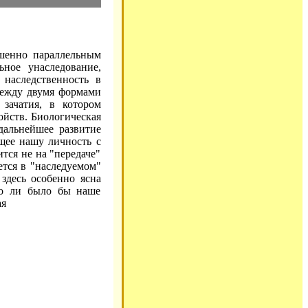
ршенно параллельным
ьное унаследование,
 наследственность в
между двумя формами
 зачатия, в котором
ойств. Биологическая
 дальнейшее развитие
щее нашу личность с
тся не на "передаче"
ется в "наследуемом"
здесь особенно ясна
жно ли было бы наше
ая