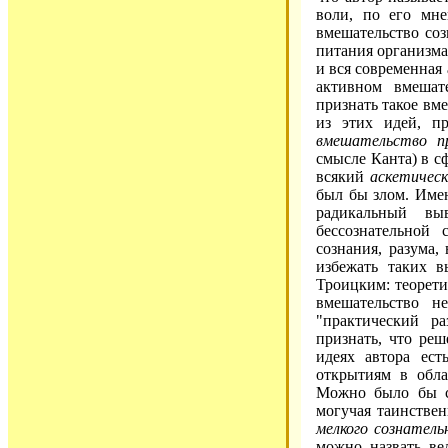
воли, по его мне
вмешательство соз
питания организма
и вся современная
активном вмешате
признать такое вм
из этих идей, п
вмешательство пр
смысле Канта) в с
всякий
аскетическ
был бы злом. Имен
радикальный вы
бессознательной
сознания, разума,
избежать таких в
Троицким: теорети
вмешательство н
"практический р
признать, что реш
идеях автора ес
открытиям в обла
Можно было бы ск
могучая таинстве
мелкого сознатель
можно назвать ве