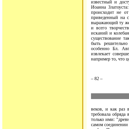
известный и дост
Иоанна Златоуста
происходит не от
приведенный на с
выражающий ту же 
и всего творчест
исканий и колеба
существование та
быть решительно
особенно Бл. Ав
извлекает соверш
например то, что ц
– 82 –
веков, и как раз
требовала обряда
только ими: "древн
самом соединении 