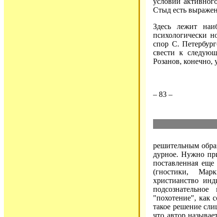
условии активного
Стыд есть выражен
Здесь лежит наи
психологически н
спор С. Петербур
свести к следующ
Розанов, конечно,
– 83 –
решительным образ
дурное. Нужно при
поставленная еще
(гностики, Мар
христианство инд
подсознательно
"похотение", как 
такое решение сли
что автор называе