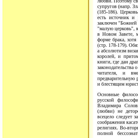
любви. Поэтому св
супругов (напр. Зл
(185-186). Церков
есть источник и 
заключен "Божией 
"малую церковь", к
в Новом Завете, 
форме брака, хотя
(стр. 178-179). О
а абсолютизм виза
королей, и прито
книги, где дан др
законодательства 
читателя, и вм
предварительную р
и блестящим юрис
Основные филосо
русской философ
Владимира Солов
(любви) не детор
всецело следует з
соображения касат
религиях. Во-втор
полной бессозна