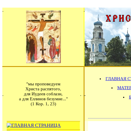
ГЛАВНАЯ С
"мы проповедуем
МАТЕРИ
Христа распятого,
для Иудеев соблазн,
а для Еллинов безумие..."
(1 Кор. 1, 23)