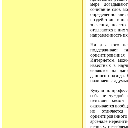
мере, догадываю
сочетание слов м
определенно влия
воздействие впол
значения, но это
отзываются в них т
направленность их
Ни для кого не 
поддерживает т
ориентированная
Интернетом, можн
известных в науч
являются на дан
данного подхода. 
начинаешь задумыв
Будучи по професс
себя не чуждой п
психолог может 
оказывается вообщ
не отличается
ориентированного 
арсенале нерелиги
вечных, незыблем