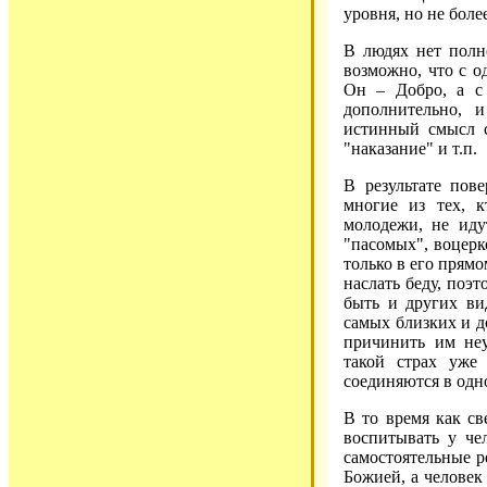
уровня, но не бол
В людях нет полн
возможно, что с о
Он – Добро, а с 
дополнительно, и
истинный смысл с
"наказание" и т.п.
В результате пов
многие из тех, 
молодежи, не иду
"пасомых", воцерк
только в его прям
наслать беду, поэт
быть и других ви
самых близких и д
причинить им неу
такой страх уже
соединяются в одн
В то время как св
воспитывать у че
самостоятельные р
Божией, а человек