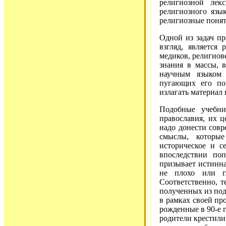
религиозной лек
религиозного язы
религиозные понят
Одной из задач пр
взгляд, является
медиков, религиове
знания в массы, 
научным языком
пугающих его пон
излагать материал 
Подобные учебни
православия, их ц
надо донести сов
смыслы, которые
историческое и с
впоследствии по
призывает истинна
не плохо или г
Соответственно, т
полученных из под
в рамках своей пр
рожденные в 90-е 
родители крестили