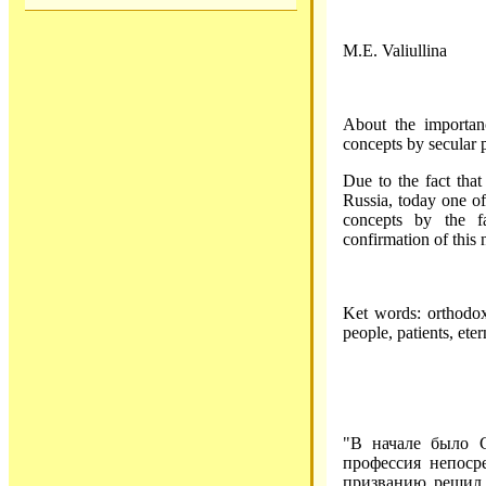
M.E. Valiullina
About the importanc
concepts by secular 
Due to the fact tha
Russia, today one of 
concepts by the fa
confirmation of this 
Ket words: orthodox
people, patients, ete
"В начале было 
профессия непосре
призванию решил 