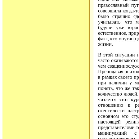
православный пу
совершила когда-т
было страшно сд
учитывать, что м
будучи уже взро
естественное, прир
факт, кто опутан 
жизни.
В этой ситуации 
часто оказываются
чем священнослужи
Преподавая психол
в рамках своего п
при наличии у мн
понять, что же та
количество людей.
читается этот ку
отношению к ре
скептически нас
основном это сту
настоящей рели
представителями т
манипуляций с
соответствующих