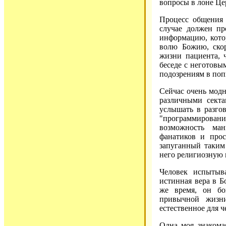
вопросы в лоне Це
Процесс общения
случае должен пр
информацию, кото
волю Божию, скор
жизни пациента, 
беседе с неготовы
подозрениям в попы
Сейчас очень модн
различными секта
услышать в разгов
"программирование
возможность ма
фанатиков и прос
запуганный таким
него религиозную и
Человек испытыв
истинная вера в Б
же время, он бои
привычной жизни
естественное для 
Одна моя знакома