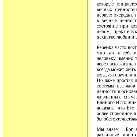
которые опирает
вечных ценносте
первую очередь в 
в вечные ценност
состояние при ко
целом, практичес
нехватке любви и э
Ребенка часто вос
мир таит в себе м
человеку именно т
через всю жизнь, н
всегда может быть 
когда-то научили 
Но даже простая л
системы взглядов
ценности в основа
жизненных ситуа
Единого Источника
доказать, что Его
более спокойное и
бы обстоятельства
Мы знаем – Бог е
различные монот