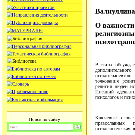
Валиуллина
О важности
религиозны
психотерап
В статье обсуждае
дополнительног
психотерапевтов
толкования рели
религии людей и
Писаний адекват
психологов и псих
Ключевые слова:
Поиск по
сайту
православных 
психологическая п