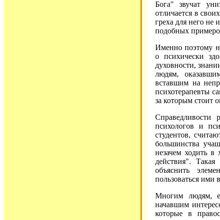
Бога" звучат уни
отличается в своих
греха для него не
подобных примеро
Именно поэтому н
о психически зд
духовности, знани
людям, оказавши
вставшим на непр
психотерапевты са
за которым стоит 
Справедливости р
психологов и пси
студентов, считаю
большинства учащи
незачем ходить в
действия". Такая
объяснить элем
пользоваться ими 
Многим людям, е
начавшим интересо
которые в правос