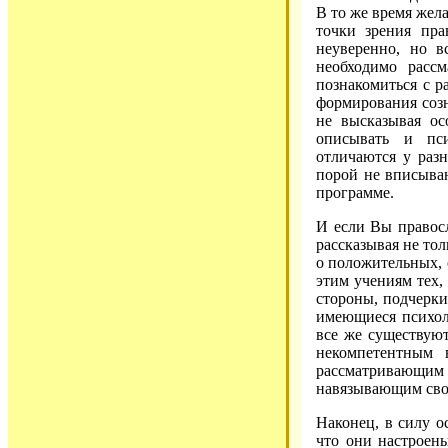
В то же время жела
точки зрения пра
неуверенно, но в
необходимо расс
познакомиться с 
формирования соз
не высказывая ос
описывать и пси
отличаются у раз
порой не вписыва
программе.
И если Вы правос
рассказывая не то
о положительных, 
этим учениям тех,
стороны, подчерки
имеющиеся психол
все же существую
некомпетентным 
рассматривающим
навязывающим свою
Наконец, в силу о
что они настроены