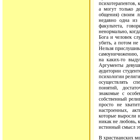
психотерапевтов, 
а могут только д
общения) своим 
недавно одна из 
факультета, гово
ненормально, когд
Бога и человек с
убить, а потом не
Нельзя прислушива
самоуничижению, к
на каких-то выду
Аргументы девушк
аудитории студент
психологии религи
осуществлять с
понятий, достат
знакомые с особ
собственный рели
просто не хватит
настроенных, ак
которые выросли н
никак не любовь, 
истинный смысл э
В христианских мо