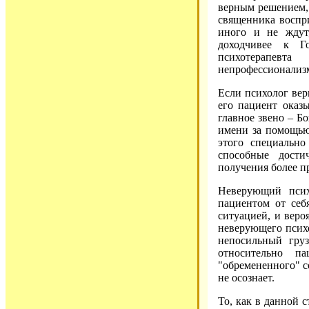
верным решением, 
священника воспри
иного и не ждут
доходчивее к Г
психотерапевт
непрофессионализ
Если психолог вери
его пациент оказ
главное звено – Б
имени за помощью
этого специально
способные дости
получения более п
Неверующий псих
пациентом от себ
ситуацией, и веро
неверующего психо
непосильный груз
относительно п
"обремененного" со
не осознает.
То, как в данной 