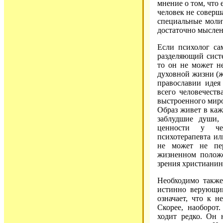
мнение о том, что е
человек не соверша
специальные молит
достаточно мыслен
Если психолог са
разделяющий систе
то он не может н
духовной жизни (ж
православии идея
всего человечеств
выстроенного миро
Образ живет в каж
заблудшие души,
ценности у чел
психотерапевта ил
не может не пер
жизненном положе
зрения христианин
Необходимо также
истинно верующи
означает, что к 
Скорее, наоборот
ходит редко. Он 