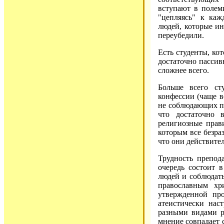
вступают в полеми
"цепляясь" к каж
людей, которые ино
переубедили.
Есть студенты, кот
достаточно пассивн
сложнее всего.
Больше всего ст
конфессии (чаще в
не соблюдающих пр
что достаточно 
религиозные прави
которым все безраз
что они действите
Трудность препод
очередь состоит 
людей и соблюдать
православным хр
утвержденной про
атеистически нас
разными видами р
мнение совпадает 