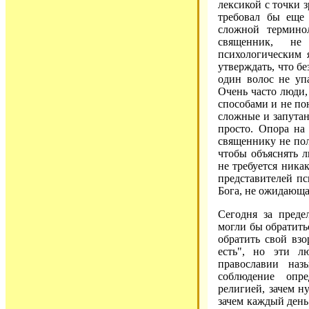
лексикой с точки 
требовал бы еще
сложной термино
священник, не
психологическим 
утверждать, что б
один волос не уп
Очень часто люди,
способами и не по
сложные и запутан
просто. Опора на
священнику не пол
чтобы объяснять 
не требуется ника
представителей пс
Бога, не ожидающа
Сегодня за преде
могли бы обратить
обратить свой взо
есть", но эти л
православии на
соблюдение опр
религией, зачем н
зачем каждый день