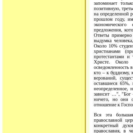
запоминает толь
позитивную, треть
на определенной р
прошлом году, им
экономического
предложения, кот
Ответы примерно 
выдумка человека,
Около 10% студент
христианами (пр
протестантами и 
Христе. Около 
осведомленность в
кто – к буддизму,
верований, суще
оставшиеся 65%, 
неопределенное, н
зависит …", "Бог 
ничего, но они 
отношение к Госпо
Вся эта больша
православной цер
конкретный дух
православия, в ч