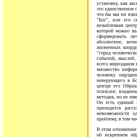
установку, как ак
это единственное 
что бы мы ни взял
"Бог", или его с
незыблемым центр
которой можно вы
сформировать ли
абсолютное, веч
жизненных коорди
"город человеческ
событий, мыслей,
всего мироздания 
множество информ
человеку ощущен
неверующего в Бог
центре его Образ
психолог, владею
методик, но не им
Он есть единый И
приходится расс
невозможности о
проблему, в том чи
В этом отношении в
об искреннем об