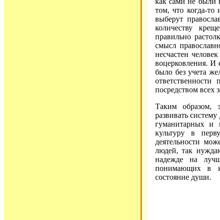
как сами не были
том, что когда-то
выберут правосла
количеству крещ
правильно растол
смысл православно
несчастен человек
воцерковления. И 
было без учета же
ответственности
посредством всех 
Таким образом, э
развивать систему
гуманитарных и 
культуру в перв
деятельности мож
людей, так нужда
надежде на луч
понимающих в ка
состояние души.