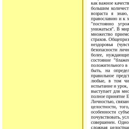
как важное качест
большим количест
возраста я знаю
православию и к х
"постоянно угро
унижаться". В мир
множество приемо
страхов. Общеприз
нездоровья (чув
безопасности лично
более, нуждающи
состояние "блаже
положительного в 
быть, на опреде
правильное предс
любые, в том чи
испытание и урок, 
выступает для мн
полное принятие Е
Личностью, связан
целостности, то
особенности субъ
почувствовать, усл
совершенен. Одно
сложная целостна