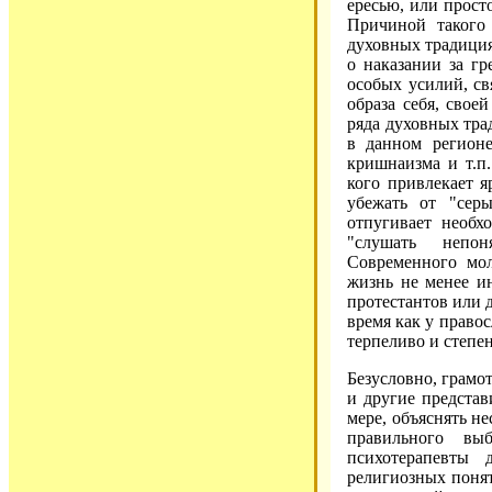
ересью, или прост
Причиной такого 
духовных традиция
о наказании за гр
особых усилий, св
образа себя, свое
ряда духовных тра
в данном регионе
кришнаизма и т.п.
кого привлекает я
убежать от "серы
отпугивает необх
"слушать непон
Современного мол
жизнь не менее ин
протестантов или д
время как у правос
терпеливо и степе
Безусловно, грамо
и другие представ
мере, объяснять н
правильного вы
психотерапевты 
религиозных понят