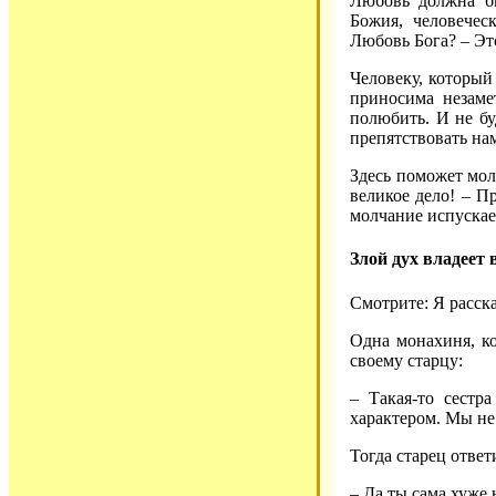
Любовь должна б
Божия, человечес
Любовь Бога? – Эт
Человеку, который
приносима незаме
полюбить. И не бу
препятствовать на
Здесь поможет мол
великое дело! – П
молчание испускае
Злой дух владеет
Смотрите: Я расск
Одна монахиня, ко
своему старцу:
– Такая-то сестр
характером. Мы не
Тогда старец ответ
– Да ты сама хуже