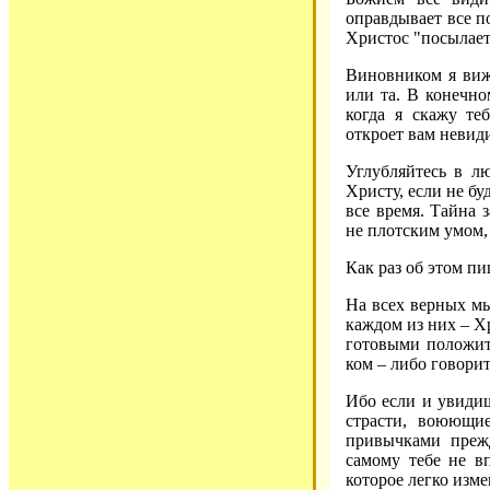
оправдывает все п
Христос "посылает
Виновником я вижу
или та. В конечно
когда я скажу те
откроет вам невид
Углубляйтесь в л
Христу, если не бу
все время. Тайна 
не плотским умом,
Как раз об этом п
На всех верных мы
каждом из них – Х
готовыми положит
ком – либо говорит
Ибо если и увидиш
страсти, воюющи
привычками преж
самому тебе не в
которое легко изме