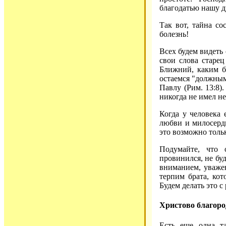
благодатью нашу д
Так вот, тайна со
болезнь!
Всех будем видеть
свои слова старец
Ближний, каким б
остаемся "должным
Павлу (Рим. 13:8)
никогда не имел не
Когда у человека 
любви и милосерди
это возможно толь
Подумайте, что 
провинился, не буд
вниманием, уваже
терпим брата, кот
Будем делать это с
Христово благоро
Есть еще одна т