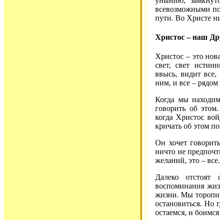
унынию, замкнуто
всевозможными по
пути. Во Христе ни
Христос – наш Др
Христос – это нова
свет, свет истинн
ввысь, видит все,
ним, и все – рядом
Когда мы находим
говорить об этом.
когда Христос вой
кричать об этом по
Он хочет говорить
ничто не предпочт
желаний, это – все
Далеко отстоят 
воспоминания жизн
жизни. Мы торопим
остановиться. Но 
остаемся, и боимся