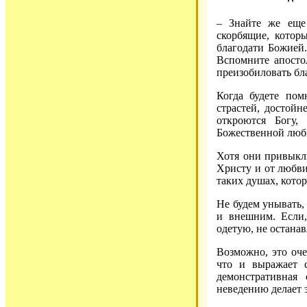
– Знайте же еще
скорбящие, котор
благодати Божией.
Вспомните апостол
преизобиловать бла
Когда будете пом
страстей, достой
откроются Богу,
Божественной любви
Хотя они привыкл
Христу и от любви
таких душах, кото
Не будем унывать,
и внешним. Если
одетую, не останав
Возможно, это оче
что и выражает 
демонстративная
неведению делает 