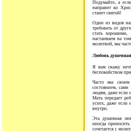
Подумайте, а есл
направит ко Хрис
станет святой!
Один из видов наш
требовать от друг
стать хорошими,
настаиваем на то
молитвой, мы част
Любовь душевная
Я вам скажу нечт
беспокойством пр
Часто мы своим
состоянием, сами
людям, даже если 
Мать передает реб
успех, даже если 
внутри.
Эта душевная люб
иногда приносить
сочетается с моли