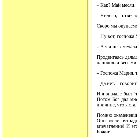
– Как? Май месяц, 
– Ничего, – отвеча
Скоро мы окунаемся
– Ну вот, госпожа 
– А я и не замечала
Продвигаясь даль
наполняли весь ми
– Госпожа Мария, 
– Да нет, – говорит
И я вначале был "
Потом Бог дал мне
причине, что я ст
Помню окаменевши
Они росли пятнадц
впечатление! И эт
Божие.