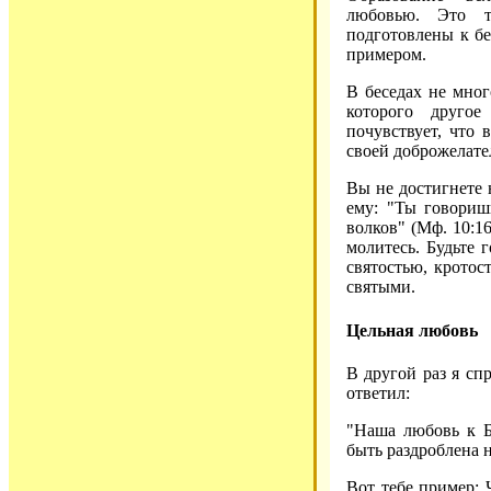
любовью. Это т
подготовлены к бе
примером.
В беседах не мног
которого другое
почувствует, что 
своей доброжелате
Вы не достигнете н
ему: "Ты говориш
волков" (Мф. 10:1
молитесь. Будьте 
святостью, кротос
святыми.
Цельная любовь
В другой раз я сп
ответил:
"Наша любовь к Б
быть раздроблена 
Вот тебе пример: 