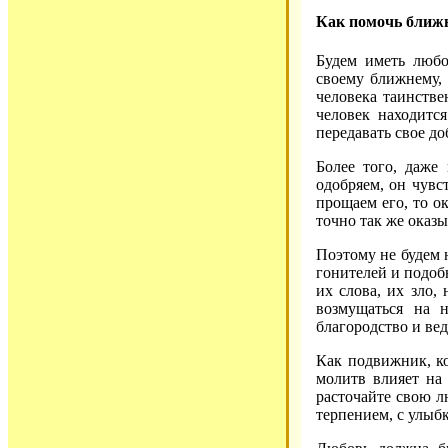
Как помочь ближн
Будем иметь любо
своему ближнему, 
человека таинстве
человек находится
передавать свое д
Более того, даже
одобряем, он чувс
прощаем его, то ок
точно так же оказы
Поэтому не будем н
гонителей и подоб
их слова, их зло, 
возмущаться на 
благородство и ве
Как подвижник, ко
молитв влияет на 
расточайте свою л
терпением, с улы