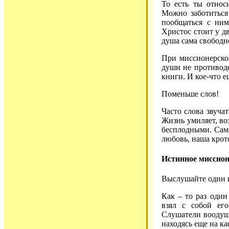
То есть ты относ
Можно заботиться 
пообщаться с ним
Христос стоит у дв
душа сама свободн
При миссионерской
души не противоде
книги. И кое-что е
Поменьше слов!
Часто слова звуча
Жизнь умиляет, воз
бесплодными. Сама
любовь, наша крот
Истинное миссион
Выслушайте один
Как – то раз оди
взял с собой ег
Слушатели воодуше
находясь еще на ка