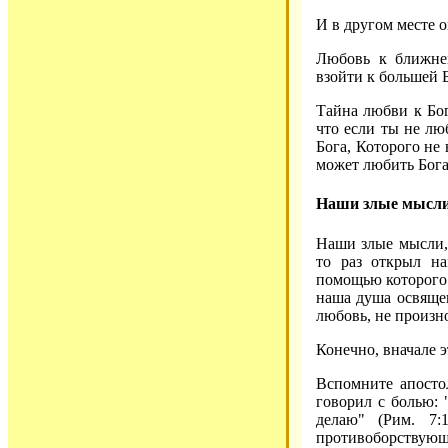
И в другом месте 
Любовь к ближне
взойти к большей
Тайна любви к Бог
что если ты не лю
Бога, Которого не
может любить Бога,
Наши злые мысли,
Наши злые мысли,
то раз открыл н
помощью которого 
наша душа освящен
любовь, не произно
Конечно, вначале э
Вспомните апосто
говорил с болью: "
делаю" (Рим. 7
противоборствующ