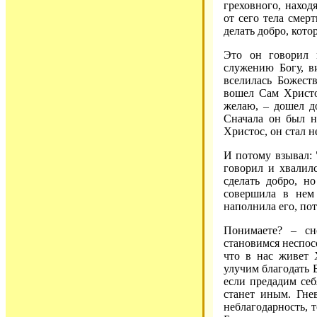
греховного, наход
от сего тела смер
делать добро, кото
Это он говорил 
служению Богу, в
вселилась Божест
вошел Сам Христос
желаю, – дошел до
Сначала он был н
Христос, он стал 
И потому взывал: 
говорил и хвалилс
сделать добро, н
совершила в нем 
наполнила его, по
Понимаете? – с
становимся неспос
что в нас живет 
улучим благодать 
если предадим себ
станет иным. Гнев
неблагодарность, т