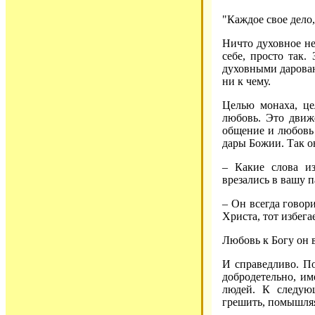
"Каждое свое дело,
Ничто духовное не
себе, просто так.
духовными дарован
ни к чему.
Целью монаха, це
любовь. Это движе
общение и любовь 
дары Божии. Так он
– Какие слова и
врезались в вашу п
– Он всегда говор
Христа, тот избегае
Любовь к Богу он в
И справедливо. По
добродетельно, им
людей. К следующ
грешить, помышляя