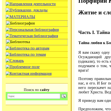
Порфирий К
Житие и сл
Часть I. Тайна
Тайна любви к Бо
Я вам скажу одну
Осуждающий друг
(одикази), то есть
подумаем о том, ч
врага!
Поэтому правильно
нас, и его. И Бог 
него перескачет 
Поиск по
сайту
любит Христа. Вед
Я приведу вам оди
Предположим, что