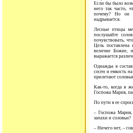
Если бы было возм
него так часто, 
почему? Но он 
надрывается.
Лесные птицы мен
послушайте соло
почувствовать, чт
Цель поставлена 
величие Божие, н
выражается различн
Однажды я состави
сосен и емкость н
прилетают соловьи
Как-то, когда я ж
Госпожа Мария, па
По пути я ее спрос
– Госпожа Мария, 
запахи и соловьи?
– Ничего нет, – го