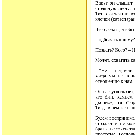
Вдруг он слышит, 
страшную сцену: ти
Тот в отчаянии в
клочки (катаспара
Что сделать, чтобы
Подбежать к нему?
Позвать? Кого? – 
Может, схватить ка
– "Нет – нет, кон
когда мы не пони
отношению к нам, 
От нас ускользает
что бить камнем
двойное, "тигр" б
Тогда в чем же наш
Будем воспринимат
страдает и не мож
братьев с сочувств
простоте: Госпо