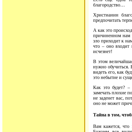
благородство…
Христианин благ
предпочитать терп
А как это происход
причиненном нам з
зло приходит к на
что – оно входит
исчезнет!
В этом величайшая
нужно обучиться. В
видеть его, как бу
это небытие и суще
Как это будет? –
замечать плохие по
не заденет вас, по
оно не может причи
Тайна в том, чтоб
Вам кажется, что
Божием все види