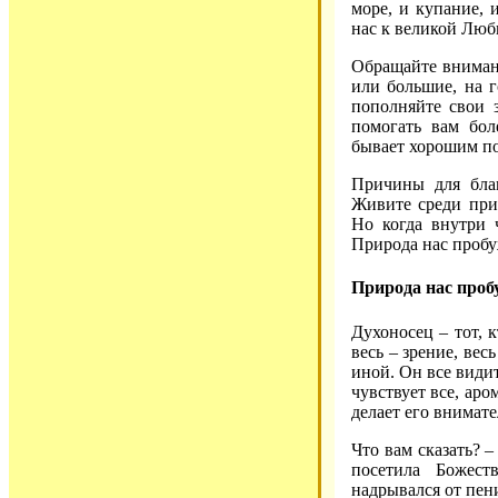
море, и купание, 
нас к великой Любв
Обращайте внимание
или большие, на г
пополняйте свои 
помогать вам бол
бывает хорошим по
Причины для благ
Живите среди прир
Но когда внутри 
Природа нас пробуж
Природа нас пробу
Духоносец – тот, 
весь – зрение, ве
иной. Он все види
чувствует все, аро
делает его внимате
Что вам сказать? –
посетила Божест
надрывался от пени