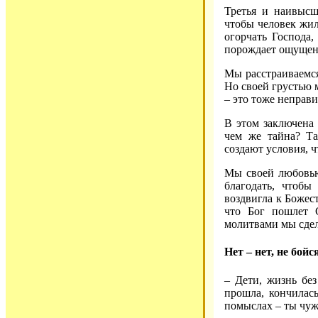
Третья и наивысш
чтобы человек жил
огорчать Господа,
порождает ощущени
Мы расстраиваемся
Но своей грустью 
– это тоже неправи
В этом заключена 
чем же тайна? Та
создают условия, ч
Мы своей любовью
благодать, чтоб
воздвигла к Божест
что Бог пошлет 
молитвами мы сде
Нет – нет, не бойс
– Дети, жизнь без
прошла, кончилас
помыслах – ты чу