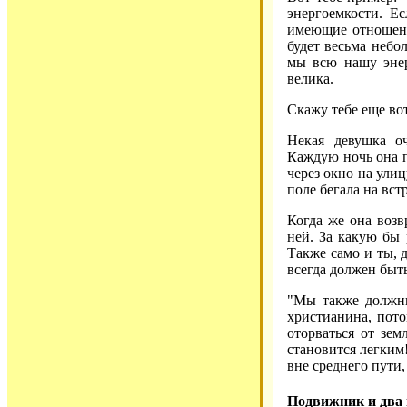
энергоемкости. Е
имеющие отношени
будет весьма небо
мы всю нашу энер
велика.
Скажу тебе еще во
Некая девушка о
Каждую ночь она п
через окно на улиц
поле бегала на вс
Когда же она возв
ней. За какую бы 
Также само и ты, д
всегда должен быть
"Мы также должны
христианина, пото
оторваться от зем
становится легким
вне среднего пути,
Подвижник и два