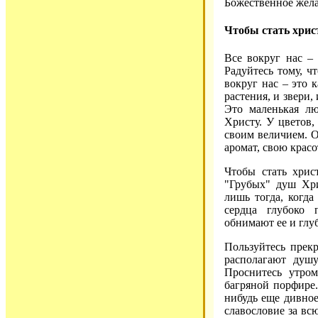
Божественное жела
Чтобы стать хрис
Все вокруг нас –
Радуйтесь тому, ч
вокруг нас – это 
растения, и звери,
Это маленькая л
Христу. У цветов,
своим величием. 
аромат, свою красо
Чтобы стать хрис
"Грубых" душ Хри
лишь тогда, когда
сердца глубоко 
обнимают ее и глу
Пользуйтесь прек
располагают душу
Проснитесь утром
багряной порфире.
нибудь еще дивное
славословие за вс