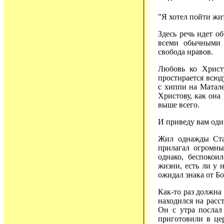
"Я хотел пойти жи
Здесь речь идет о
всеми обычными 
свобода нравов.
Любовь ко Христ
простирается всюду
с хиппи на Матале
Христову, как она
выше всего.
И приведу вам оди
Жил однажды Ста
прилагал огромны
однако, беспокои
жизни, есть ли у 
ожидал знака от Бо
Как-то раз должна
находился на расс
Он с утра послал
приготовили в це