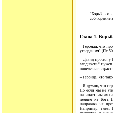
"Борьба со 
соблюдение з
Глава 1. Борьб
– Геронда, что пр
утверди мя" (Пс.50
– Давид просил у 
владычень" нужен 
повелевали страсти
– Геронда, что тако
– Я думаю, что стр
Но если мы не упо
начинает сам их н
пеняем на Бога Н
направляя их про
Например, гнев. 
мужество, а оно п