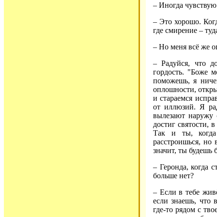
– Иногда чувствую
– Это хорошо. Когд
где смирение – туд
– Но меня всё же о
– Радуйся, что д
гордость. "Боже м
поможешь, я ниче
оплошности, откры
и стараемся испра
от иллюзий. Я рад
вылезают наружу с
достиг святости, в
Так и ты, когда
расстроишься, но в
значит, ты будешь 
– Геронда, когда с
больше нет?
– Если в тебе жив
если знаешь, что в
где-то рядом с тво