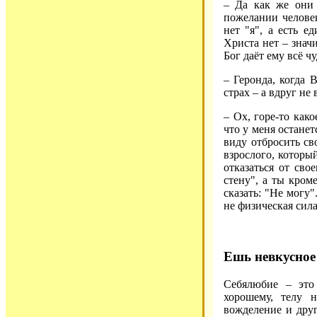
– Да как же они 
пожелании человек
нет "я", а есть ед
Христа нет – значи
Бог даёт ему всё ч
– Геронда, когда 
страх – а вдруг не
– Ох, горе-то како
что у меня останет
виду отбросить сво
взрослого, который
отказаться от сво
стену", а ты кром
сказать: "Не могу"
не физическая сил
Ешь невкусное
Себялюбие – это
хорошему, телу 
вожделение и друг