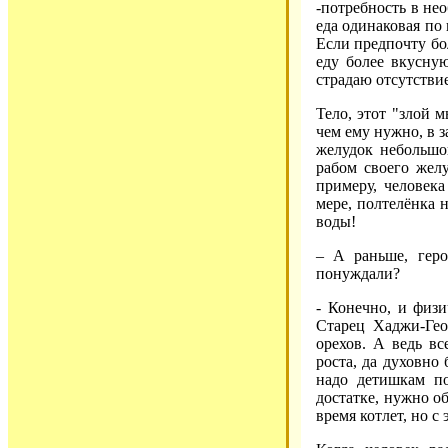
-потребность в не
еда одинаковая по 
Если предпочту бо
еду более вкусную
страдаю отсутствие
Тело, этот "злой 
чем ему нужно, в з
желудок небольшой
рабом своего желу
примеру, человека
мере, полтелёнка н
воды!
– А раньше, гер
понуждали?
- Конечно, и физ
Старец Хаджи-Ге
орехов. А ведь вс
роста, да духовно
надо детишкам по
достатке, нужно об
время котлет, но с