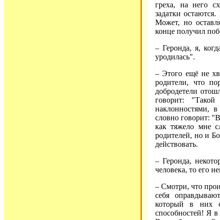
греха, на него с
задатки остаются
Может, но оставл
конце получил поб
– Геронда, я, ког
уродилась".
– Этого ещё не хв
родители, что по
добродетели отошл
говорит: "Тако
наклонностями, в
словно говорит: "В
как тяжело мне с
родителей, но и Бо
действовать.
– Геронда, некото
человека, то его н
– Смотри, что про
себя оправдываю
который в них с
способностей! Я в