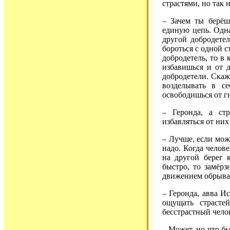
страстями, но так 
– Зачем ты берёшь
единую цепь. Одна
другой добродетел
бороться с одной 
добродетель, то в
избавишься и от 
добродетели. Скаж
возделывать в се
освободишься от гн
– Геронда, а ст
избавляться от ни
– Лучше, если може
надо. Когда челове
на другой берег 
быстро, то замёрз
движением обрываю
– Геронда, авва И
ощущать страсте
бесстрастный чело
– Может, но что бы