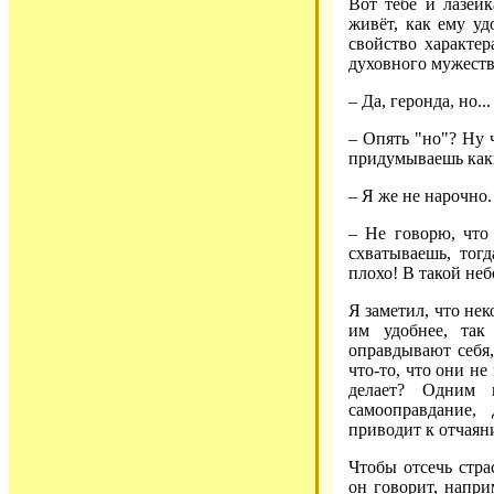
Вот тебе и лазейк
живёт, как ему уд
свойство характер
духовного мужеств
– Да, геронда, но...
– Опять "но"? Ну ч
придумываешь каки
– Я же не нарочно.
– Не говорю, что 
схватываешь, тог
плохо! В такой не
Я заметил, что не
им удобнее, так
оправдывают себя,
что-то, что они не
делает? Одним 
самооправдание,
приводит к отчаян
Чтобы отсечь стра
он говорит, напри