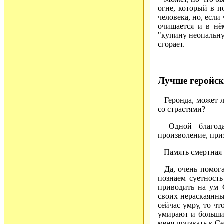
огне, который в 
человека, но, если
очищается и в нё
"купину неопальную
сгорает.
Лучше геройск
– Геронда, может 
со страстями?
– Одной благода
произволение, при
– Память смертная
– Да, очень помог
познаем суетност
приводить на ум 
своих нераскаянны
сейчас умру, то чт
умирают и большие
меня призвать к Се