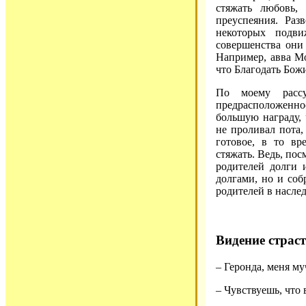
стяжать любовь,
преуспеяния. Раз
некоторых подв
совершенства они
Например, авва М
что Благодать Божи
По моему рассу
предрасположенно
большую награду, 
не проливал пота,
готовое, в то вр
стяжать. Ведь, пос
родителей долги и
долгами, но и соб
родителей в наслед
Видение страс
– Геронда, меня му
– Чувствуешь, что 