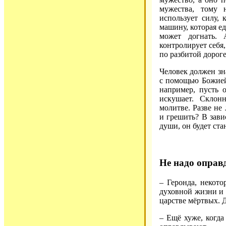
мужества, тому 
использует силу, 
машину, которая ед
может догнать.
контролирует себя,
по разбитой дороге
Человек должен зна
с помощью Божией,
например, пусть о
искушает. Склон
молитве. Разве не
и грешить? В зави
души, он будет ста
Не надо оправ
– Геронда, некот
духовной жизни и 
царстве мёртвых. Д
– Ещё хуже, когда