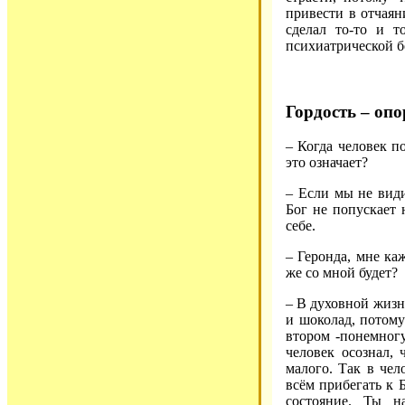
привести в отчаяни
сделал то-то и т
психиатрической 
Гордость – опо
– Когда человек по
это означает?
– Если мы не види
Бог не попускает 
себе.
– Геронда, мне ка
же со мной будет?
– В духовной жизни
и шоколад, потому
втором -понемног
человек осознал,
малого. Так в чел
всём прибегать к 
состояние. Ты н