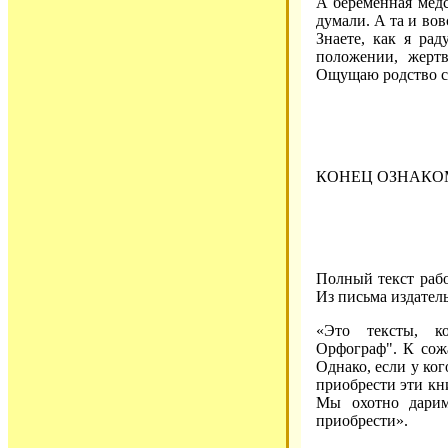
А беременная медс
думали. А та и вов
Знаете, как я рад
положении, жертв
Ощущаю родство с 
КОНЕЦ ОЗНАКО
Полный текст рабо
Из письма издатель
«Это тексты, к
Орфограф". К сож
Однако, если у ко
приобрести эти кни
Мы охотно дарим
приобрести».