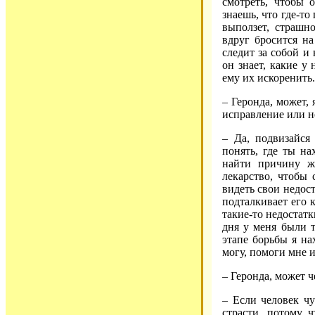
смотреть, чтобы 
знаешь, что где-то
выползет, страшно
вдруг бросится на
следит за собой и 
он знает, какие у 
ему их искоренить.
– Геронда, может,
исправление или не
– Да, подвизайся
понять, где ты на
найти причину жа
лекарство, чтобы 
видеть свои недост
подталкивает его 
такие-то недостат
дня у меня были т
этапе борьбы я на
могу, помоги мне и
– Геронда, может ч
– Если человек чу
страсти, потому 