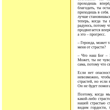
проходишь впер
благодать, ты ос
приходишь в себя.
лучше становишься,
теперь, когда ты
радуюсь, потому чт
продвигается впер
а это – прогресс.
– Геронда, может т
меня от страсти?
– Что наш Бог – 
Может, ты не чувс
сама, потому что 
Если нет опаснос
невозможно, чтобы
страстей, но если 
Он не будет помога
Поэтому, когда м
какой-либо страст
нашей страстью ст
видим гордости, 