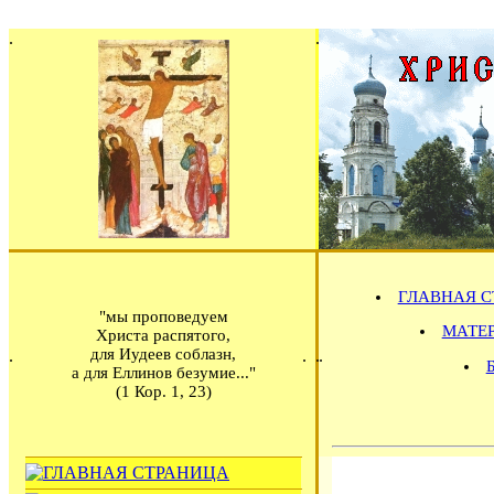
ГЛАВНАЯ С
"мы проповедуем
МАТЕРИ
Христа распятого,
для Иудеев соблазн,
а для Еллинов безумие..."
(1 Кор. 1, 23)