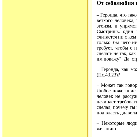
От себялюбия п
– Геронда, что так
ветхого человека,
эгоизм, и упрямс
Смотришь, один 
считается ни с кем
только бы чего-н
требует, чтобы с 
сделать не так, ка
им покажу". Да, с
– Геронда, как мо
(Пс.43.23)?
– Может так говор
Любое пожелание н
человек не рассуж
начинает требоват
сделал, почему ты 
под власть диавола
– Некоторые люди
желанию.