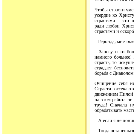
Чтобы страсти уме
усердие ко Христу
страстями – это 
ради любви Христ
страстями и оскор
– Геронда, мне тяж
– Занозу и то бол
намного больнее! 
страсть, то искуше
страдает бесноват
борьба с Диаволом
Очищение себя не
Страсти отсекают
движением Пилой р
на этом работа не
труда! Сначала н
обрабатывать маст
– А если я не пони
– Тогда останешься