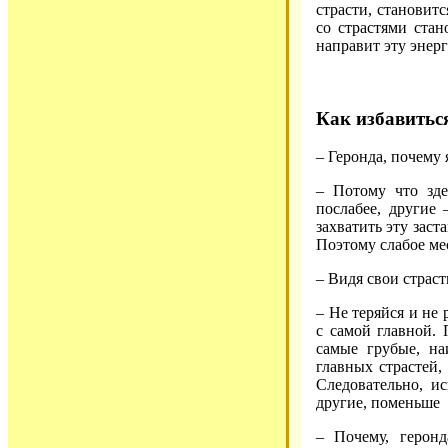
страсти, становитс
со страстями стан
направит эту энерг
Как избавиться
– Геронда, почему 
– Потому что зде
послабее, другие
захватить эту заст
Поэтому слабое ме
– Видя свои страст
– Не теряйся и не 
с самой главной. 
самые грубые, на
главных страстей,
Следовательно, и
другие, поменьше
– Почему, геронд