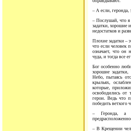
оправдывают.
– А если, геронда,
– Послушай, что я
задатки, хорошие и
недостатков и разв
Плохие задатки – 
что если человек п
означает, что он 
чуда, и тогда все 
Бог особенно люби
хорошие задатки,
Небо, пытаясь от
крыльях, ослабл
которые, приложи
освободились от 
герои. Ведь что 
победить ветхого ч
– Геронда, а 
предрасположенно
– В Крещении чело