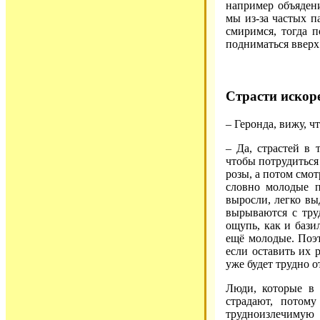
например объядени
мы из-за частых п
смиримся, тогда 
подниматься вверх
Страсти искор
– Геронда, вижу, ч
– Да, страстей в 
чтобы потрудиться 
розы, а потом смот
словно молодые п
выросли, легко вы
вырываются с труд
ощупь, как и бази
ещё молодые. Поэт
если оставить их 
уже будет трудно о
Люди, которые в 
страдают, потом
трудноизлечимую