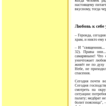
Когда человек ра
настоящему питает
вкусному, тогда ч
Любовь к себе
– Геронда, сегодн
храм, и никто ему 
– И "священник... 
32). Правы они.
самаряныне! Что 
уничтожает любов
живёт не по духу 
Небе, не приходи
спасения.
Сегодня почти во
Сегодня господств
смотреть на окр
ситуации: потребо
палату; медбрат не
болит поясница", 