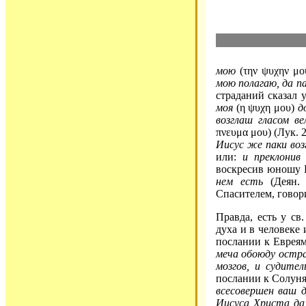
мою
(την ψυχην μ
мою полагаю, да п
страданий сказал 
моя
(η ψυχη μου)
д
возглаш гласом в
πνευμα μου) (Лук. 
Иисус же паки воз
или:
и преклонив 
воскресив юношу 
нем есть
(Деян. 
Спасителем, говор
Правда, есть у св
духа и в человеке 
послании к Еврея
меча обоюду остра
мозгов, и судите
послании к Солун
всесовершен ваш 
Иисуса Христа да