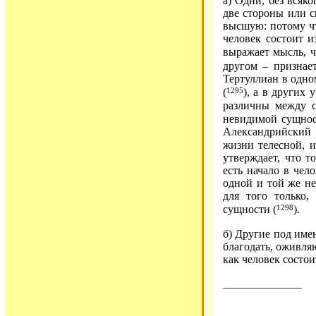
а) Одни, без всяк
две стороны или 
высшую: потому чт
человек состоит и
выражает мысль, ч
другом – признает
Тертуллиан в одном
1295
(
), а в других 
различны между с
невидимой сущнос
Александрийский 
жизни телесной, и
утверждает, что т
есть начало в чел
одной и той же не
для того только,
1298
сущности (
).
б) Другие под име
благодать, оживля
как человек состои
______________