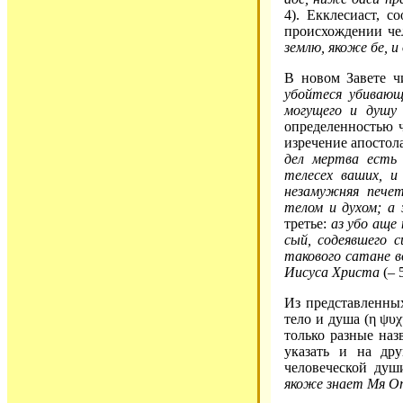
4). Екклесиаст, с
происхождении че
землю, якоже бе, и
В новом Завете ч
убойтеся убиваю
могущего и душу 
определенностью ч
изречение апостол
дел мертва есть
телесех ваших, 
незамужняя печет
телом и духом; а
третье:
аз убо аще
сый, содеявшего 
такового сатане в
Иисуса Христа
(– 5
Из представленны
тело и душа (η ψυχ
только разные наз
указать и на дру
человеческой душ
якоже знает Мя От