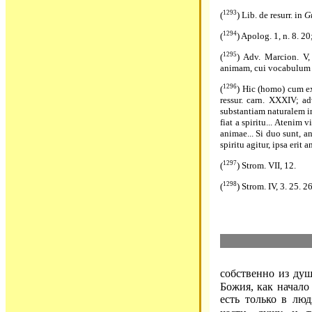
1293
(
) Lib. de resurr. in
G
1294
(
) Apolog. 1, n. 8. 2
1295
(
) Adv. Marcion. V,
animam, cui vocabulum c
1296
(
) Hic (homo) cum ex 
ressur. carn. XXXIV; ad
substantiam naturalem in
fiat a spiritu... Atenim v
animae... Si duo sunt, a
spiritu agitur, ipsa erit 
1297
(
) Strom. VII, 12.
1298
(
) Strom. IV, 3. 25. 2
собственно из душ
Божия, как начало
есть только в лю