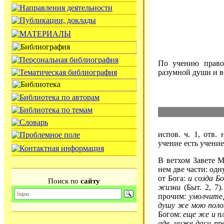
По учению право
разумной души и в
испов. ч. 1, отв. 
учение есть учение
В ветхом Завете М
нем две части: одн
от Бога:
и созда Бо
Поиск по
сайту
жизни
(Быт. 2, 7)
прочим:
умолчите,
душу же мою поло
Богом:
еще же и п
аде, ниже даси пр