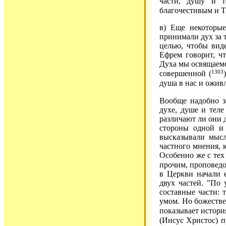
части, душу и т
благочестивым и Т
в) Еще некоторые
принимали дух за т
целью, чтобы вид
Ефрем говорит, ч
Духа мы освящаемся
1303
совершенной (
душа в нас и оживл
Вообще надобно з
духе, душе и теле
различают ли они д
стороны одной и
высказывали мысль
частного мнения, 
Особенно же с тех
прочим, проповедо
в Церкви начали е
двух частей. "По
составные части: 
умом. Но божестве
показывает истори
(Иисус Христос) п