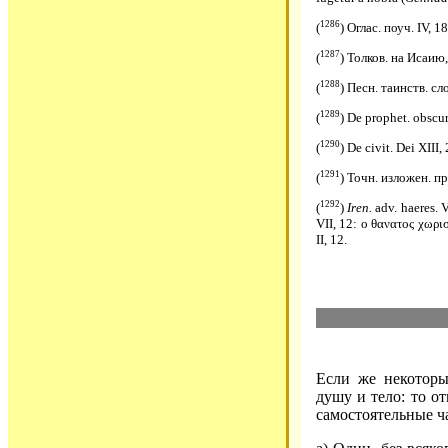
1286
(
) Оглас. поуч. IV, 1
1287
(
) Толков. на Исаию, 
1288
(
) Песн. таинств. слов
1289
(
) De prophet. obscur.
1290
(
) De civit. Dei XIII, 
1291
(
) Точн. изложен. пра
1292
(
)
Iren.
adv. haeres. V
VII, 12: ο θανατος χωρ
II, 12.
Если же некоторы
душу и тело: то о
самостоятельные ч