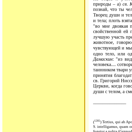
природы – а)
св. 
познай, что ты чел
Творец души и тел
и тела; плоть взят
"во мне двоякая 
свойственной ей п
лучшую участь пр
животное, говорю
чувствующей и мыс
одно тело, или о
Дамаскин
: "из ви
человека.... сотв
таинником твари у
принятия благодат
св. Григорий Нисс
Церкви, когда гов
души с телом, а см
______________
1285
(
) Tertius, qui ab Ap
S. intelligamus, quam or
fugetur a nobia (
Gennad