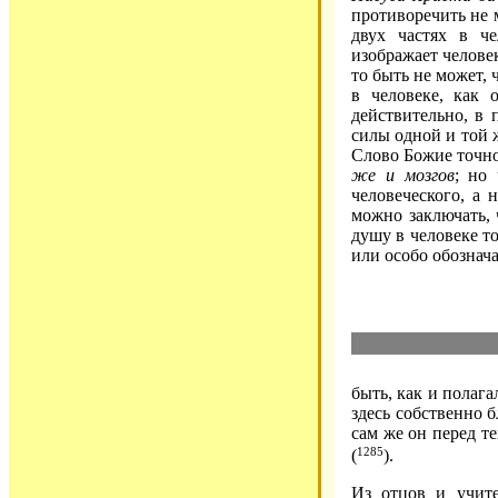
противоречить не м
двух частях в че
изображает человека
то быть не может,
в человеке, как 
действительно, в 
силы одной и той 
Слово Божие точн
же и мозгов
; но
человеческого, а 
можно заключать, 
душу в человеке т
или особо обознач
быть, как и полаг
здесь собственно 
сам же он перед т
1285
(
).
Из отцов и учите