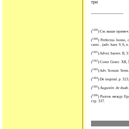
три
______________
1299
(
) См. выше примеч.
1300
(
) Perfectus homo, 
carni... (adv. haer. V, 6, n.
1301
(
) Adver. haeres. II, 33
1302
(
) Contr. Gгаес. XII, 
1303
(
) Adv. Scrutat. Serm.
1304
(
) De inspiral. p. 323,
1305
(
)
Augustin.
de duab.
1306
(
) Разгов. между Ер
стр. 337.