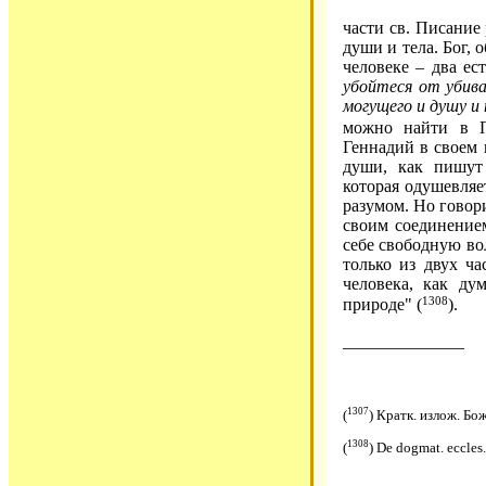
части св. Писание 
души и тела. Бог, 
человеке – два ес
убойтеся от убив
могущего и душу и 
можно найти в П
Геннадий в своем 
души, как пишут
которая одушевляе
разумом. Но говори
своим соединением
себе свободную вол
только из двух ча
человека, как ду
1308
природе" (
).
______________
1307
(
) Кратк. излож. Бож.
1308
(
) De dogmat. eccles