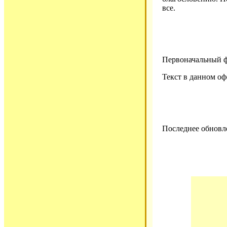
все.
Первоначальный ф
Текст в данном о
Последнее обновле