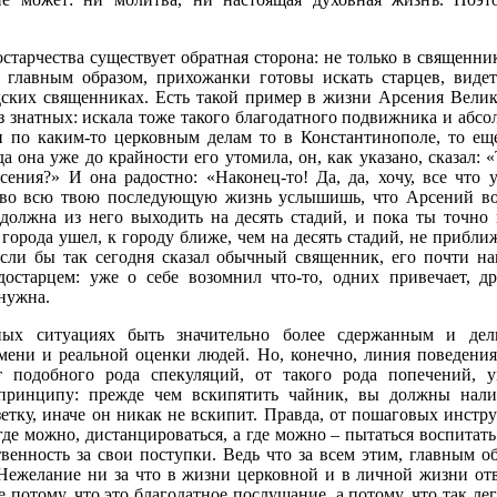
тарчества существует обратная сторона: не только в священнике
 главным образом, прихожанки готовы искать старцев, виде
ских священниках. Есть такой пример в жизни Арсения Велико
з знатных: искала тоже такого благодатного подвижника и абс
 по каким-то церковным делам то в Константинополе, то еще
да она уже до крайности его утомила, он, как указано, сказал:
ения?» И она радостно: «Наконец-то! Да, да, хочу, все что 
 во всю твою последующую жизнь услышишь, что Арсений во
 должна из него выходить на десять стадий, и пока ты точно 
города ушел, к городу ближе, чем на десять стадий, не приближ
 если бы так сегодня сказал обычный священник, его почти н
остарцем: уже о себе возомнил что-то, одних привечает, др
 нужна.
ых ситуациях быть значительно более сдержанным и дел
емени и реальной оценки людей. Но, конечно, линия поведени
т подобного рода спекуляций, от такого рода попечений, 
принципу: прежде чем вскипятить чайник, вы должны налит
зетку, иначе он никак не вскипит. Правда, от пошаговых инст
где можно, дистанцироваться, а где можно – пытаться воспитать
венность за свои поступки. Ведь что за всем этим, главным об
 Нежелание ни за что в жизни церковной и в личной жизни отв
 потому, что это благодатное послушание, а потому, что так ле