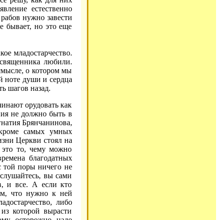
явление естественно
 рабов нужно завести
е бывает, но это еще
акое младостарчество.
 священника любили.
смысле, о котором мы
й ноте души и сердца
ять шагов назад.
ачинают орудовать как
ния не должно быть в
гнатия Брянчанинова,
 кроме самых умных
изни Церкви стоял на
 это то, чему можно
 времена благодатных
с той поры ничего не
 слушайтесь, вы сами
, и все. А если кто
ом, что нужно к ней
ладостарчество, либо
 из которой вырасти
ому осторожно надо