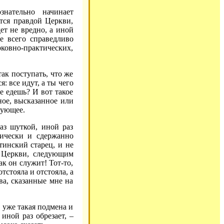
знательно начинает
ется правдой Церкви,
ет не вредно, а иной
е всего справедливо
рковно-практических,
ак поступать, что же
: все идут, а ты чего
е едешь? И вот такое
ное, высказанное или
вующее.
аз шуткой, иной раз
нически и сдержанно
тинский старец, и не
й Церкви, следующим
к он служит! Тот-то,
тстояла и отстояла, а
ва, сказанные мне на
и уже такая подмена и
иной раз обрезает, –