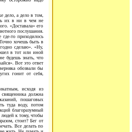
 дело, а дело в том,
ть их в ни в чем не
го. «Доставала» его
олютного послушания.
 где-то приходилось
 «Точно хочешь быть в
угодно сделаю». «Ну,
шел в тот или иной
не будешь знать, что
айся». Вот это ответ
аверняка обозвали бы
угих гонит от себя,
икатным, исходя из
я священника должна
указаний, пошаговых
ь туда воду, потом
рукций благоразумный
 людей к тому, чтобы
разом, стоит? Бег от
ечать. Все делать по
гче жить. Не думать и