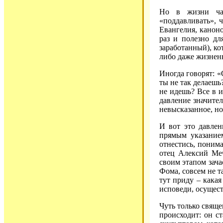
Но в жизни чащ
«поддавливать», ч
Евангелия, каноно
раз и полезно дл
заработанный), ко
либо даже жизнен
Иногда говорят: «
ты не так делаешь?
не идешь? Все в и
давление значител
невысказанное, н
И вот это давлен
прямым указанием
отнестись, понима
отец Алексий Ме
своим этапом зача
Фома, совсем не т
тут приду – какая
исповеди, осущест
Чуть только свяще
происходит: он ст