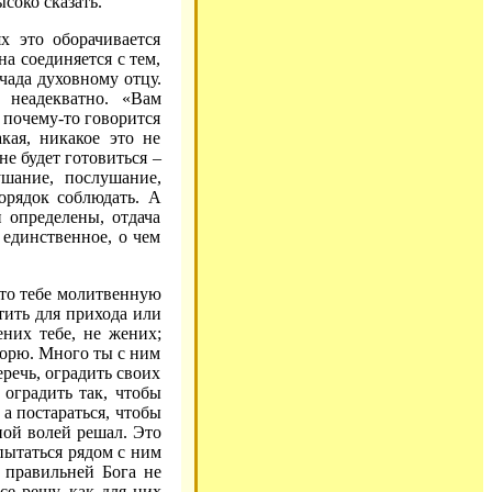
ысоко сказать.
х это оборачивается
а соединяется с тем,
чада духовному отцу.
 неадекватно. «Вам
а почему-то говорится
кая, никакое это не
не будет готовиться –
ушание, послушание,
орядок соблюдать. А
 определены, отдача
о единственное, о чем
к-то тебе молитвенную
тить для прихода или
ених тебе, не жених;
оворю. Много ты с ним
еречь, оградить своих
 оградить так, чтобы
 а постараться, чтобы
дной волей решал. Это
пытаться рядом с ним
ы правильней Бога не
се решу, как для них