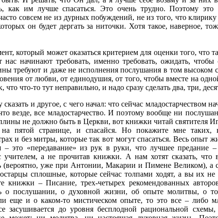
ь, как им лучше спасаться. Это очень трудно. Поэтому это 
часто совсем не из дурных побуждений, не из того, что клирику
оторых он будет дергать за ниточки. Хотя такое, наверное, тож
ент, который может оказаться критерием для оценки того, что т
т нас начинают требовать, именно требовать, ожидать, чтобы
ины требуют и даже не исполнения послушания в том высоком 
овения от любви, от единодушия, от того, чтобы вместе на одно
, что что-то тут неправильно, и надо сразу сделать два, три, дес
у сказать и другое, с чего начал: что сейчас младостарчеством н
что везде, все младостарчество. И поэтому вообще ни послуша
плины не должно быть в Церкви, вот книжки читай святителя И
 на пятой странице, и спасайся. Но покажите мне таких,
рах и без митры, которые так вот могут спасаться. Весь опыт ж
я – это «передавание» из рук в руки, что лучшее предание –
с учителем, а не прочитав книжки. А нам хотят сказать, что
ь (вероятно, уже при Антонии, Макарии и Пимене Великом), а 
достарцы сплошные, которые сейчас толпами ходят, а вы их не
е книжки – Писание, трех-четырех рекомендованных авторов
ть о послушании, о духовной жизни, об опыте молитвы, о т
сли еще и о каком-то мистическом опыте, то это все – либо м
се засушивается до уровня бесплодной рациональной схемы,
не может: ни молитва, ни настоящая духовная жизнь. Поэт