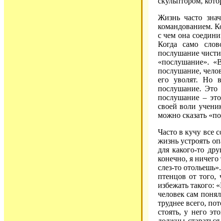
скульптором, кото
Жизнь часто зна
командованием. К
с чем она соедини
Когда само слов
послушание чистит
«послушание». «В
послушание, челове
его уволят. Но 
послушание. Это 
послушание – это
своей воли ученик
можно сказать «по
Часто в кучу все 
жизнь устроять оп
для какого-то др
конечно, я ничего
слез-то отольешь»
птенцов от того,
избежать такого: 
человек сам понял
труднее всего, по
стоять, у него э
должны стараться 