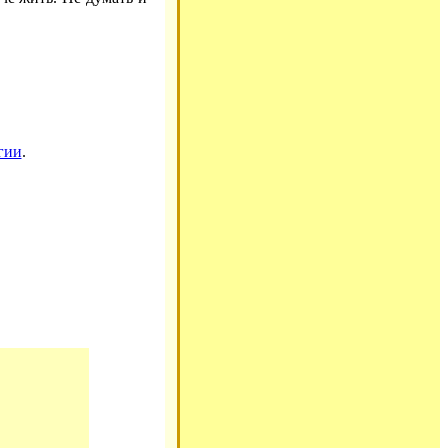
гии
.