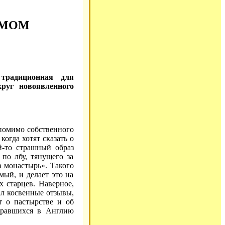
ЕМОМ
 традиционная для
руг новоявленного
 помимо собственного
когда хотят сказать о
й-то страшный образ
по лбу, тянущего за
в монастырь». Такого
мый, и делает это на
х старцев. Наверное,
ал косвенные отзывы,
т о пастырстве и об
ебравшихся в Англию