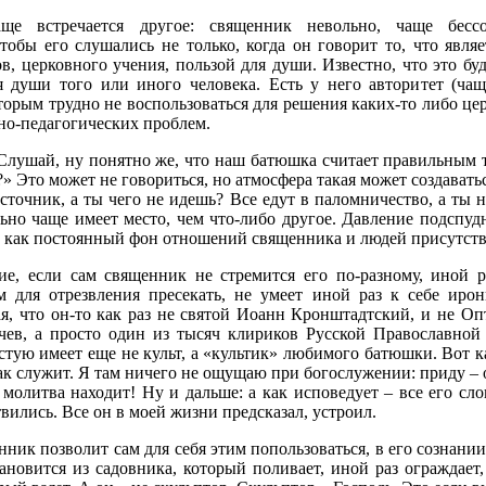
е встречается другое: священник невольно, чаще бессо
тобы его слушались не только, когда он говорит то, что явля
в, церковного учения, пользой для души. Известно, что это буд
я души того или иного человека. Есть у него авторитет (чащ
торым трудно не воспользоваться для решения каких-то либо це
но-педагогических проблем.
Слушай, ну понятно же, что наш батюшка считает правильным т
» Это может не говориться, но атмосфера такая может создаваться
сточник, а ты чего не идешь? Все едут в паломничество, а ты н
ьно чаще имеет место, чем что-либо другое. Давление подспуд
о как постоянный фон отношений священника и людей присутст
ие, если сам священник не стремится его по-разному, иной р
 для отрезвления пресекать, не умеет иной раз к себе иро
я, что он-то как раз не святой Иоанн Кронштадтский, и не Оп
чев, а просто один из тысяч клириков Русской Православно
стую имеет еще не культ, а «культик» любимого батюшки. Вот ка
ак служит. Я там ничего не ощущаю при богослужении: приду – о
 молитва находит! Ну и дальше: а как исповедует – все его сло
вились. Все он в моей жизни предсказал, устроил.
нник позволит сам для себя этим попользоваться, в его сознани
ановится из садовника, который поливает, иной раз ограждает, 