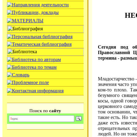
НЕ
Сегодня под об
Православной Ц
термина - размы
Младостарчество 
значения часто уп
ком-то плохо. Та
безумного священ
косы, одной говор
церковного самоду
Поиск по
сайту
том основании, ч
такие есть. Но та
даже есть извест
отрицательных п
людей. Но он тоже