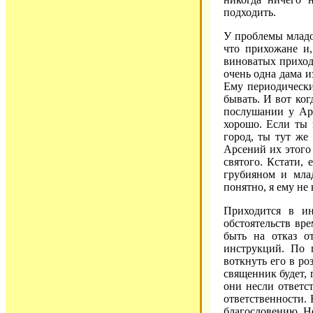
подходить.
У проблемы младос
что прихожане и,
виноватых приход
очень одна дама и
Ему периодически
бывать. И вот ког
послушании у Арс
хорошо. Если ты
город, ты тут же
Арсений их этого 
святого. Кстати,
грубияном и млад
понятно, я ему не
Приходится в ин
обстоятельств вр
быть на отказ о
инструкций. По 
воткнуть его в ро
священник будет, 
они несли ответст
ответственности.
благословению. Не