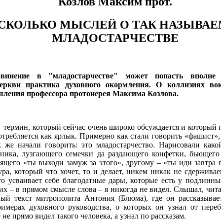
Козлов Максим прот.
СКОЛЬКО МЫСЛЕЙ О ТАК НАЗЫВА
МЛАДОСТАРЧЕСТВЕ
винение в "младостарчестве" может попасть вполне
еркви практика духовного окормления. О коллизиях вок
шления профессора протоиерея Максима Козлова.
– термин, который сейчас очень широко обсуждается и который
отребляется как ярлык. Примерно как стали говорить «фашист», 
к же начали говорить: это младостарчество. Нарисовали како
ника, лузгающего семечки да раздающего конфетки, бьющего 
ящего «ты выходи замуж за этого», другому – «ты иди завтра 
ра, который что хочет, то и делает, никем никак не сдерживае
то усваивает себе благодатные дары, которые есть у подлинны
ких – в прямом смысле слова – я никогда не видел. Слышал, чит
ный текст митрополита Антония (Блюма), где он рассказывае
римерах духовного руководства, о которых он узнал от пер
 не прямо видел такого человека, а узнал по рассказам.