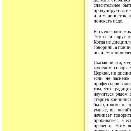
спасительнее быт
продуцируется, и 
или марионеток, к
поискать надо.
Есть еще один мом
Это если вдруг о
Когда не дисципл
говорили, а повин
пели. Это звоночек
Сказавши это, хоч
жупелом, говоря, 
Церкви, ни дисци
если не заснешь
профессоров в мит
том, что традици
научиться рядом 
старцев кончилис
было, только мла
умные, вы читайт
начинает говори
пробиваться, а е
прелесть. Этим в
никогда ничего 