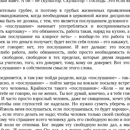
рый ваяет. А он – не скульптор. Скульптор – Господь. Это если в
чительно грубее, и поэтому в грубых жизненных проявления
омандованием, когда необходимая в церковной жизни дисциплин
ма быть не должна, с тем, что является послушанием духовного 
о «послушание» начинает употребляться и восприниматься
ь картошку» – это обязанность, работа такая, наряд на кухню, 
ам послушание на клиросе петь» – вообще-то это работа та
к за это деньги получает; будет вести себя плохо – его накажут, 
вот говорят: нет, это послушание. И вот дальше: это посл
либо работа, либо обязанность, либо просто необходимость п
 свободное, свободное в тех пределах, которые двумя людьми
а учителю, того, кто доверяет, тому, кому он доверяет. Вот эт
слушание» в собственном смысле этого слова.
соединяется, и там уже пойди раздели, когда «послушание» – та
асно, и «послушание» – пойти завтра на вокзале посылку встре
угого человека. Крайности такого «послушания»: «Коля – не ж
 тебе не говорю, но не жених. Ты вот думай, конечно, а я тебе г
. И часто просто взрослый человек, даже не священник, хочет уб
 чтобы они глупостей не наделали. Но нужно суметь уберечь и
«Изволь меня послушаться, если послушаешься, то будет хорошо»,
, если этого делать не надо; чтобы человек только своей свобо
тому что страшнее всего человеку дать его свободную волю и по
той воли не отнимая. Бог людям эту свободную волю дал, а м
быть. И решать, что Он дал, а я лучше себе возьму и за них в