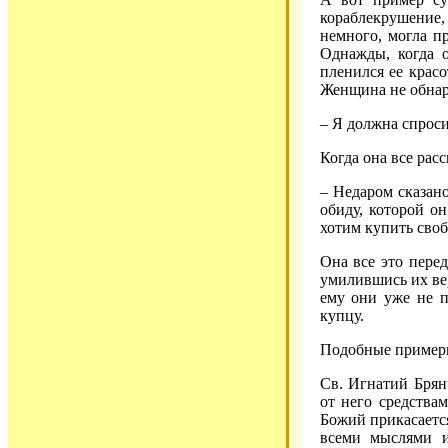
кораблекрушение,
немного, могла пр
Однажды, когда 
пленился ее красо
Женщина не обнару
– Я должна спроси
Когда она все расс
– Недаром сказано
обиду, которой о
хотим купить своб
Она все это пере
умилившись их вер
ему они уже не п
купцу.
Подобные примеры
Св. Игнатий Брян
от него средства
Божий прикасается
всеми мыслями и