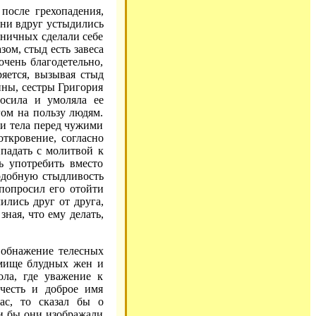
после грехопадения,
они вдруг устыдились
вничных сделали себе
зом, стыд есть завеса
очень благодетельно,
ряется, вызывая стыд
ины, сестры Григория
росила и умоляла ее
гом на пользу людям.
ти тела перед чужими
ткровение, согласно
падать с молитвой к
ь употребить вместо
Подобную стыдливость
 попросил его отойти
ились друг от друга,
ная, что ему делать,
 обнажение телесных
нмище блудных жен и
ола, где уважение к
 честь и доброе имя
ас, то сказал бы о
ли бы они изображали