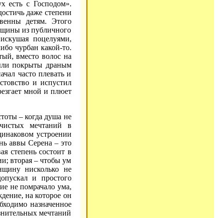
х есть с Господом».
 достичь даже степени
венны детям. Этого
нщины из публичного
 искушая поцелуями,
либо чурбан какой-то.
тый, вместо волос на
были покрыты драным
ачал часто плевать и
стовство и испустил
резгает мной и плюет
тоты – когда душа не
ечистых мечтаний в
одинаковом устроении
нь аввы Серена – это
ая степень состоит в
и; вторая – чтобы ум
енщину нисколько не
допускал и простого
вие не помрачало ума,
дение, на которое он
обходимо назначенное
азнительных мечтаний