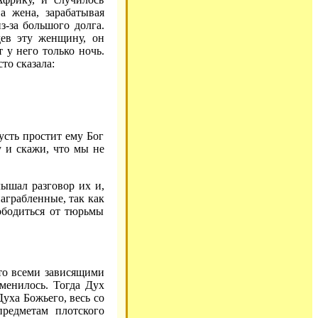
а жена, зарабатывая
з-за большого долга.
дев эту женщину, он
 у него только ночь.
то сказала:
Пусть простит ему Бог
у и скажи, что мы не
лышал разговор их и,
награбленные, так как
ободиться от тюрьмы
кто всеми зависящими
зменилось. Тогда Дух
уха Божьего, весь со
редметам плотского