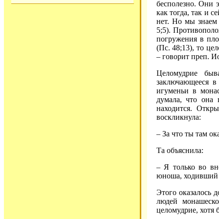
бесполезно. Они 
как тогда, так и с
нет. Но мы знаем
5;5). Противополо
погружения в плот
(Пс. 48;13), то ц
– говорит преп. И
Целомудрие быв
заключающееся в
игуменьи в мона
думала, что она 
находится. Откр
воскликнула:
– За что ты там ок
Та объяснила:
– Я только во вн
юноша, ходивший в
Этого оказалось д
людей монашеско
целомудрие, хотя 