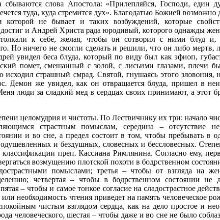
а сбываются слова Апостола: «Прилепляйся, Господи, един ду
лечется туда, куда стремится дух». Благодатью Божией возможно
и которой не бывает и таких возбуждений, которые свойст
 достиг и Андрей Христа рада юродивый, которого однажды же
атолкали к себе, желая, чтобы он сотворил с ними блуд и,
то. Но ничего не смогли сделать и решили, что он либо мертв, 
рей увидел беса блуда, который по виду был как эфиоп, губас
нский помет, смешанный с золой, с лисьими глазами, плечи 
о исходил страшный смрад. Святой, гнушаясь этого зловония, н
с. Демон же увидел, как он отвращается блуда, пришел в неи
еня люди за сладкий мед в сердцах своих принимают, а этот б
пени целомудрия и чистоты. По Лествичнику их три: начало чис
вляющимся страстным помыслам, середина – отсутствие н
тоянии и во сне, а предел состоит в том, чтобы пребывать в 
 одушевленных и бездушных, словесных и бессловесных. Степе
 классификации преп. Кассиана Римлянина. Согласно ему, перв
вергаться возмущению плотской похоти в бодрственном состояни
адострастными помыслами; третья – чтобы от взгляда на ж
делению; четвертая – чтобы в бодрственном состоянии не 
пятая – чтобы и самое тонкое согласие на сладострастное дейст
 или необходимость чтения приведет на память человеческое рож
спокойным чистым взглядом сердца, как на дело простое и не
ода человеческого, шестая – чтобы даже и во сне не было собл