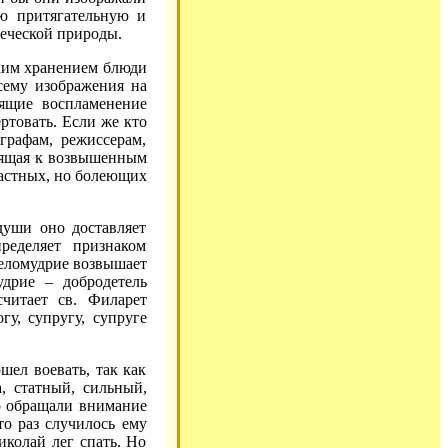
ю притягательную и
веческой природы.
яким хранением блюди
осему изображения на
ящие воспламенение
ртовать. Если же кто
графам, режиссерам,
одящая к возвышенным
трастных, но болеющих
души оно доставляет
ределяет признаком
Целомудрие возвышает
дрие – добродетель
считает св. Филарет
у, супругу, супруге
ел воевать, так как
, статный, сильный,
о обращали внимание
то раз случилось ему
иколай лег спать. Но