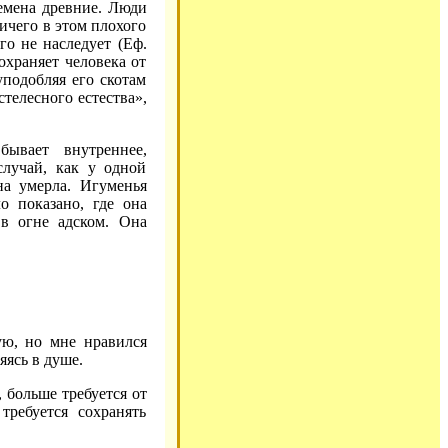
емена древние. Люди
ничего в этом плохого
о не наследует (Еф.
охраняет человека от
уподобляя его скотам
стелесного естества»,
бывает внутреннее,
случай, как у одной
на умерла. Игуменья
о показано, где она
 в огне адском. Она
ую, но мне нравился
яясь в душе.
 больше требуется от
ребуется сохранять