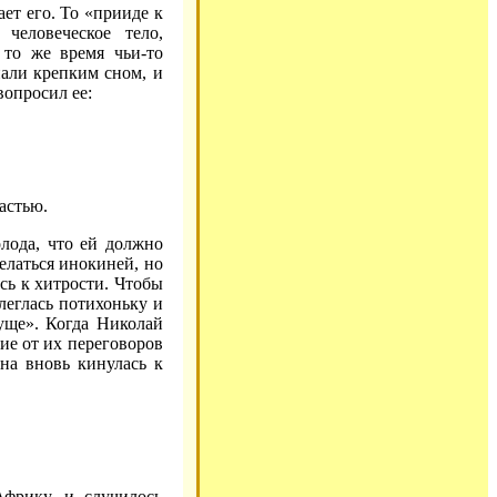
ает его. То «прииде к
человеческое тело,
 то же время чьи-то
пали крепким сном, и
вопросил ее:
астью.
лода, что ей должно
елаться инокиней, но
сь к хитрости. Чтобы
улеглась потихоньку и
куще». Когда Николай
гие от их переговоров
она вновь кинулась к
фрику, и случилось