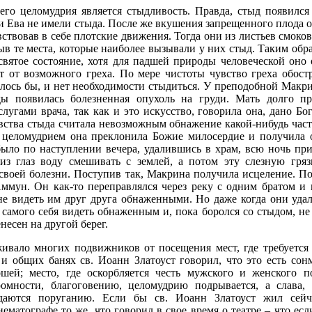
го целомудрия является стыдливость. Правда, стыд появился 
и Ева не имели стыда. После же вкушения запрещенного плода 
вствовав в себе плотские движения. Тогда они из листьев смоко
ыв те места, которые наиболее вызывали у них стыд. Таким обра
святое состояние, хотя для падшей природы человеческой оно 
т от возможного греха. По мере чистоты чувство греха обост
залось бы, и нет необходимости стыдиться. У преподобной Макр
ды появилась болезненная опухоль на груди. Мать долго п
слугами врача, так как и это искусство, говорила она, дано Бо
вства стыда считала невозможным обнажение какой-нибудь час
 целомудрием она преклонила Божие милосердие и получила о
ыло по наступлении вечера, удалившись в храм, всю ночь при
з глаз воду смешивать с землей, а потом эту слезную гряз
 своей болезни. Поступив так, Макрина получила исцеление. 
Аммун. Он как-то переправлялся через реку с одним братом и
не видеть им друг друга обнаженными. Но даже когда они удал
амого себя видеть обнаженным и, пока боролся со стыдом, не з
несен на другой берег.
ивало многих подвижников от посещения мест, где требуется
 и общих банях св. Иоанн Златоуст говорил, что это есть со
шей; место, где оскорбляется честь мужского и женского п
ромности, благоговению, целомудрию подрывается, а слава,
даются поруганию. Если бы св. Иоанн Златоуст жил сейч
ематографе то же, что говорил в свое время о театре – что ес