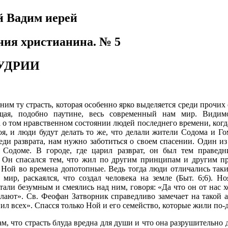
 Вадим иерей
ния христианина. № 5
УДРИИ
им ту страсть, которая особенно ярко выделяется среди прочих 
щая, подобно паутине, весь современный нам мир. Видимо
 о том нравственном состоянии людей последнего времени, когда
оя, и люди будут делать то же, что делали жители Содома и Г
еди разврата, нам нужно заботиться о своем спасении. Один из
 Содоме. В городе, где царил разврат, он был тем праведн
. Он спасался тем, что жил по другим принципам и другим п
 Ной во времена допотопные. Ведь тогда люди отличались так
 мир, раскаялся, что создал человека на земле (Быт. 6;6). Н
тали безумным и смеялись над ним, говоря: «Да что он от нас 
елают». Св. Феофан Затворник справедливо замечает на такой 
пил всех». Спасся только Ной и его семейство, которые жили по-
м, что страсть блуда вредна для души и что она разрушительно 