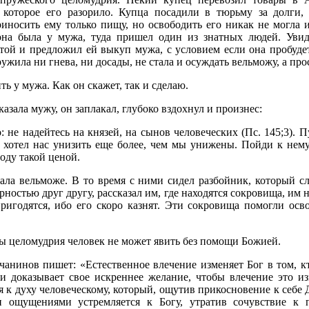
 которое его разорило. Купца посадили в тюрьму за долги, 
иносить ему только пищу, но освободить его никак не могла и
она была у мужа, туда пришел один из знатных людей. Уви
той и предложил ей выкуп мужа, с условием если она пробудет
жила ни гнева, ни досады, не стала и осуждать вельможу, а прос
ть у мужа. Как он скажет, так и сделаю.
казала мужу, он заплакал, глубоко вздохнул и произнес:
: не надейтесь на князей, на сынов человеческих (Пс. 145;3). 
н хотел нас унизить еще более, чем мы унижены. Пойди к нем
оду такой ценой.
дала вельможе. В то время с ними сидел разбойник, который с
ностью друг другу, рассказал им, где находятся сокровища, им 
ригодятся, ибо его скоро казнят. Эти сокровища помогли осв
 целомудрия человек не может явить без помощи Божией.
чанинов пишет: «Естественное влечение изменяет Бог в том, 
ми доказывает свое искреннее желание, чтобы влечение это и
 к духу человеческому, который, ощутив прикосновение к себе Д
 ощущениями устремляется к Богу, утратив сочувствие к п