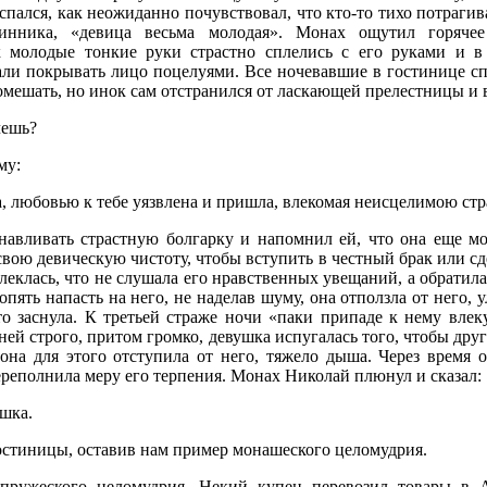
оспался, как неожиданно почувствовал, что кто-то тихо потрагив
инника, «девица весьма молодая». Монах ощутил горячее 
к молодые тонкие руки страстно сплелись с его руками и в
тали покрывать лицо поцелуями. Все ночевавшие в гостинице с
омешать, но инок сам отстранился от ласкающей прелестницы и 
чешь?
му:
, любовью к тебе уязвлена и пришла, влекомая неисцелимою стр
навливать страстную болгарку и напомнил ей, что она еще мо
свою девическую чистоту, чтобы вступить в честный брак или сд
леклась, что не слушала его нравственных увещаний, а обратила
опять напасть на него, не наделав шуму, она отползла от него, 
то заснула. К третьей страже ночи «паки припаде к нему вле
 ней строго, притом громко, девушка испугалась того, чтобы дру
 она для этого отступила от него, тяжело дыша. Через время 
реполнила меру его терпения. Монах Николай плюнул и сказал:
ушка.
остиницы, оставив нам пример монашеского целомудрия.
пружеского целомудрия. Некий купец перевозил товары в А