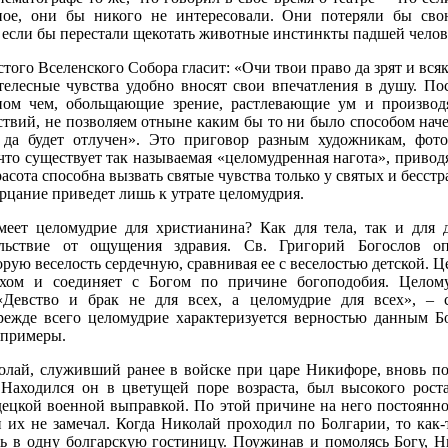
ное, они бы никого не интересовали. Они потеряли бы сво
, если бы перестали щекотать животные инстинкты падшей чело
того Вселенского Собора гласит: «Очи твои право да зрят и вс
 телесные чувства удобно вносят свои впечатления в душу. П
ном чем, обольщающие зрение, растлевающие ум и производ
твий, не позволяем отныне каким бы то ни было способом наче
, да будет отлучен». Это приговор разным художникам, фото
 что существует так называемая «целомудренная нагота», прив
расота способна вызвать святые чувства только у святых и бесс
ерцание приведет лишь к утрате целомудрия.
меет целомудрие для христианина? Как для тела, так и для 
льствие от ощущения здравия. Св. Григорий Богослов оп
рую веселость сердечную, сравнивая ее с веселостью детской. 
ехом и соединяет с Богом по причине богоподобия. Целому
«Девство и брак не для всех, а целомудрие для всех», – 
ежде всего целомудрие характеризуется верностью данным Бог
 примеры.
лай, служивший ранее в войске при царе Никифоре, вновь пош
 Находился он в цветущей поре возраста, был высокого роста
децкой военной выправкой. По этой причине на него постоянн
 их не замечал. Когда Николай проходил по Болгарии, то как-
ть в одну болгарскую гостиницу. Поужинав и помолясь Богу, Н