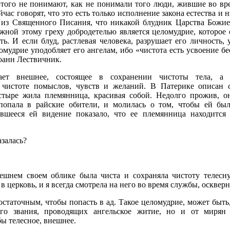
этого не понимают, как не понимали того люди, жившие во вр
ейчас говорят, что это есть только исполнение закона естества и 
 из Священного Писания, что никакой блудник Царства Божиег
жной этому греху добродетелью является целомудрие, которое 
ь. И если блуд, растлевая человека, разрушает его личность, 
еломудрие уподобляет его ангелам, ибо «чистота есть усвоение бе
оанн Лествичник.
ает внешнее, состоящее в сохранении чистоты тела, а 
 чистоте помыслов, чувств и желаний. В Патерике описан 
стыре жила племянница, красивая собой. Недолго прожив, о
попала в райские обители, и молилась о том, чтобы ей был
ывшееся ей видение показало, что ее племянница находится
азалась?
ешнем своем облике была чиста и сохраняла чистоту телесн
 церковь, и я всегда смотрела на него во время службы, оскверн
остаточным, чтобы попасть в ад. Такое целомудрие, может быть,
го звания, проводящих ангельское житие, но и от мирян т
бы телесное, внешнее.