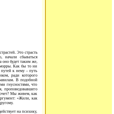
страстей. Это страсть
, начали сбываться
 оно будет таким же,
оморры. Как бы то ни
 путей к нему – путь
иком, ради которого
равилам. В подобной
ими гнусностями, что
оя, проповедовавшего
хочет? Мы живем, как
аргумент: «Жили, как
другому.
действует на психику,