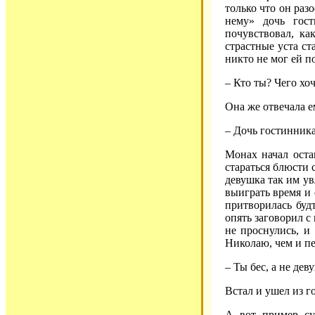
только что он раз
нему» дочь гост
почувствовал, ка
страстные уста с
никто не мог ей п
– Кто ты? Чего хо
Она же отвечала е
– Дочь гостинника
Монах начал оста
стараться блюсти 
девушка так им ув
выиграть время и 
притворилась буд
опять заговорил с
не проснулись, и
Николаю, чем и пе
– Ты бес, а не дев
Встал и ушел из г
А вот пример су