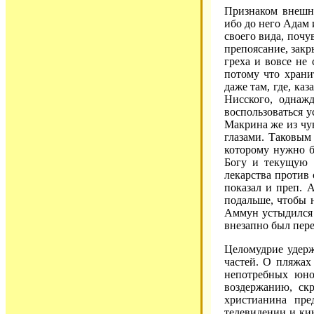
Признаком внешне
ибо до него Адам 
своего вида, почу
препоясание, закр
греха и вовсе не 
потому что храни
даже там, где, ка
Нисского, однаж
воспользоваться у
Макрина же из чу
глазами. Таковым
которому нужно б
Богу и текущую и
лекарства против
показал и преп. 
подальше, чтобы 
Аммун устыдился с
внезапно был пере
Целомудрие удерж
частей. О пляжах
непотребных юно
воздержанию, ск
христианина пре
телевидении и кин