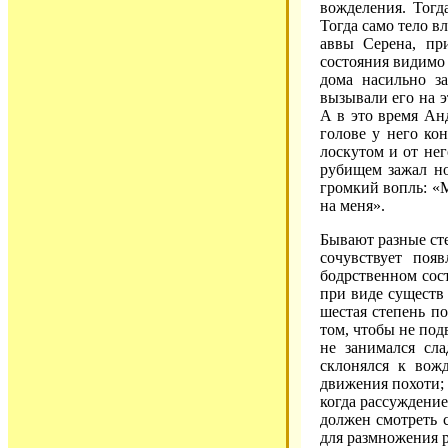
вожделения. Тогд
Тогда само тело в
аввы Серена, пр
состояния видимо
дома насильно з
вызывали его на э
А в это время Анд
голове у него ко
лоскутом и от нег
рубищем зажал но
громкий вопль: «М
на меня».
Бывают разные сте
сочувствует поя
бодрственном сос
при виде существ
шестая степень по
том, чтобы не под
не занимался сл
склонялся к вож
движения похоти; 
когда рассуждение
должен смотреть 
для размножения р