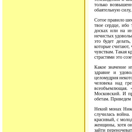
только возвышен
обаятельную силу
Сотое правило шес
твое сердце, ибо
досках или на и
нечистых удовольс
это будет делать
которые считают,
чувствам. Такая к
страстями это соз
Какое значение и
здравие и удово
целомудрия некото
человека над гр
всеобъемлющая. 
Московский. И пр
обетам. Приведем
Некий монах Нико
случилась война.
красивый, с моло
женщины, хотя он
зайти переночева