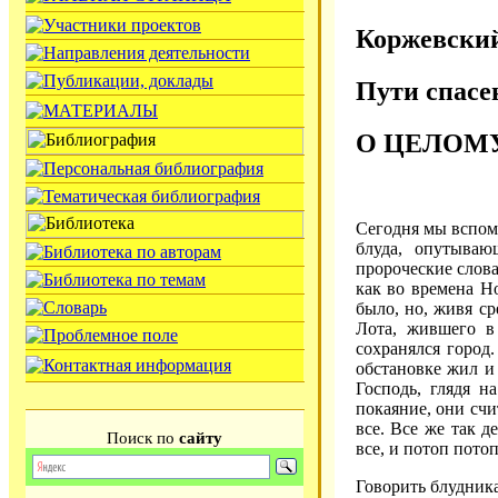
Коржевский
Пути спасе
О ЦЕЛОМ
Сегодня мы вспомн
блуда, опутываю
пророческие слова
как во времена Н
было, но, живя ср
Лота, жившего в
сохранялся город
обстановке жил и
Господь, глядя на
покаяние, они счи
все. Все же так д
Поиск по
сайту
все, и потоп пото
Говорить блудника