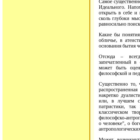
Самое существенно
Идеального. Напо
открыть в себе и 
сколь глубоки мыс
равносильно поиск
Какие бы понятия 
обличье, в атеис
основания бытия ч
Отсюда – всегд
запечатленный в 
может быть оцен
философской и пед
Существенно то, 
распространенная
накрепко дуалист
или, в лучшем с
патристики, так
классическом тв
философско-антро
о человеке", о бо
антропологических
Может возникнут