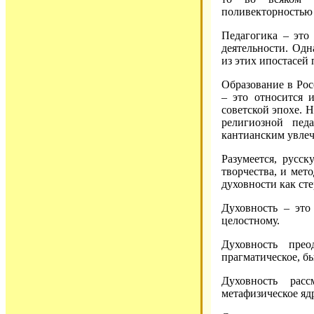
поливекторностью 
Педагогика – это 
деятельности. Одн
из этих ипостасей 
Образование в Ро
– это относится 
советской эпохе. 
религиозной пед
кантианским увлеч
Разумеется, русс
творчества, и мет
духовности как ст
Духовность – это
целостному.
Духовность прео
прагматическое, бы
Духовность рас
метафизическое яд