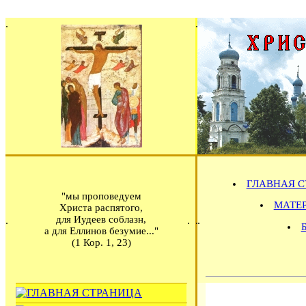
ГЛАВНАЯ С
"мы проповедуем
МАТЕРИ
Христа распятого,
для Иудеев соблазн,
а для Еллинов безумие..."
(1 Кор. 1, 23)