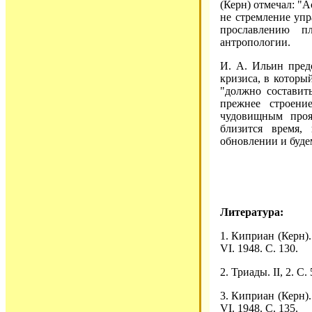
(Керн) отмечал: "А
не стремление упр
прославлению п
антропологии.
И. А. Ильин пред
кризиса, в которы
"должно составит
прежнее строени
чудовищным проя
близится время,
обновлении и буде
Литература:
1. Киприан (Керн).
VI. 1948. С. 130.
2. Триады. II, 2. С. 
3. Киприан (Керн).
VI. 1948. С. 135.