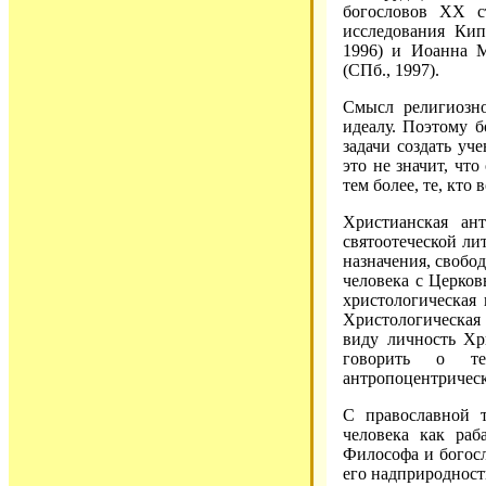
богословов ХХ ст
исследования Кип
1996) и Иоанна 
(СПб., 1997).
Смысл религиозно
идеалу. Поэтому 
задачи создать уч
это не значит, чт
тем более, те, кто
Христианская ан
святоотеческой ли
назначения, свобод
человека с Церко
христологическая 
Христологическая 
виду личность Хри
говорить о те
антропоцентричес
С православной т
человека как раба
Философа и богосл
его надприродность