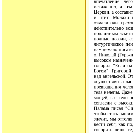
впечатление чег
искаженно, а тем
Церкви, а состави
и чтит. Монахи 
отмаливали грех
действительно воз
подлинным аскетиз
полные поэзии, с
литургическое пен
нам немало писате
о. Николай (Гурья
высоком назначени
говорил: "Если ты 
Богом". Григорий
над ангельской. Э
осуществлять влас
превращения чело
тела нелепы. Даже
мощей, т. е. телес
согласии с высок
Палама писал "Си
чтобы стать нашим
значит, мы оттолкн
вести себя, как п
говорить лишь те