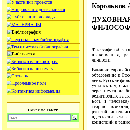
Корольков А
ДУХОВНА
ФИЛОСОФ
Философия образов
нравственная, ре
личности.
Влияние европейс
образование в Ро
день. Русские фил
учились там, стаж
через немецкие б
религиозных взгля
Бога и человека)
теорию познания)
Поиск по
сайту
русской интелли
идеологии стала
концепций к раци