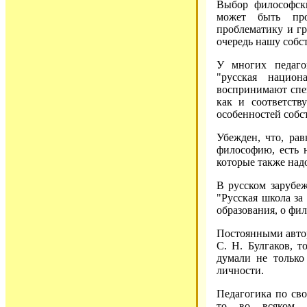
Выбор философски
может быть про
проблематику и гр
очередь нашу собс
У многих педагог
"русская национ
воспринимают спе
как и соответств
особенностей соб
Убежден, что, ра
философию, есть 
которые также надо
В русском зарубе
"Русская школа за
образования, о фи
Постоянными автор
С. Н. Булгаков, 
думали не только
личности.
Педагогика по сво
то во всяком с