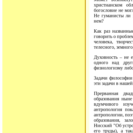
христианском об
богословие не мог
Не гуманисты ли в
нем?
Как раз названны
говорить о пробле
человека, творче
телесного, земного
Духовность – не 
одного над друг
физиологизму либо
Задачи философии 
эти задачи в нашей
Прерванная два
образования ныне
вдумчивого изу
антропология пок
антропологии, поэ
образования, за
Нисский "Об устро
его труды), а та