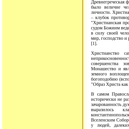
Древнегреческая ф
было величие че
личности. Христиа
– клубок противо
"Христианская пр
судом Божиим веде
в силу своей чело
мир, господство и 
[1].
Христианство с
неприкосновенност
совершенства з
Монашество и явл
земного воплоще
богоподобию (вспо
"Образ Христа как 
В самом Правосл
исторически не ра
зачарованность ду
выразилось кл
константинополь
Вселенским Соборо
у людей, далеких