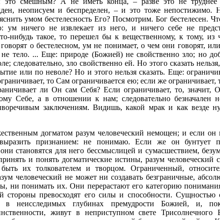
ы это смешным? А не иметь конца, – разве это не труднее
жден, неописуем и беспределен, – и это тоже непостижимо.
яснить умом бестелесность Его? Посмотрим. Бог бестелесен. Что
: ум ничего не извлекает из него, и ничего себе не предс
то-нибудь такое, то перешел бы к вещественному, к тому, из ч
а говорят о бестелесном, ум не понимает, о чем они говорят, ил
 не тело. ... Еще: природе (Божией) не свойственно зло; но 
ле; следовательно, зло свойственно ей. Но этого сказать нельзя,
бытие или по неволе? Но и этого нельзя сказать. Еще: ограничи
ограничивает, то Сам ограничивается ею; если же ограничивает,
раничивает ли Он сам Себя? Если ограничивает, то, значит, 
му Себе, а в отношении к нам; следовательно безначален н
иворечивым заключениям. Видишь, какой мрак и как везде н
ственным догматом разум человеческий немощен; и если он 
выразить признанием: не понимаю. Если же он бунтует п
 они становятся для него бессмыслицей и сумасшествием, безу
ринять и понять догматические истины, разум человеческий с
 быть их толкователем и творцом. Ограниченный, относите
азум человеческий не может ни создавать безграничные, абсо
ы, ни понимать их. Они перерастают его категорию понимани
й стороны превосходят его силы и способности. Сущностью 
 в неисследимых глубинах премудрости Божией, и, по
инственности, живут в неприступном свете Трисолнечного 