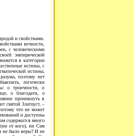
родой и свойствами.
войствами вечности,
рен, с человеческими
 своей эмпирической
движется в категории
жественные истины, с
гматической истины,
 разума, поэтому нет
бъяснить, логически
ты: о троичности, о
це, о благодати, о
тоянии проникнуть в
ит святой Златоуст, –
потому что не может
ствований и доступны
угом содержится много
(ни от кого), ни Сам
ы не было веры? И не