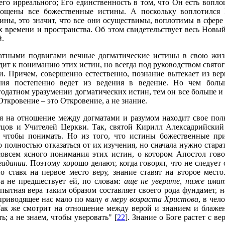
его ирреального; Его единственность в том, что Он есть вопл
лощены все божественные истины. А поскольку воплотился 
ины, это значит, что все они осуществимы, воплотимы в сфере
 времени и пространства. Об этом свидетельствует весь Новый
.
датными подвигами вечные догматические истины в свою жиз
ит к пониманию этих истин, но всегда под руководством святог
и. Причем, совершенно естественно, познание вытекает из ве
ия постепенно ведет из ведения в ведение. Но чем бол
годатном уразумении догматических истин, тем он все больше и
Откровение – это Откровение, а не знание.
ия на отношение между догматами и разумом находит свое пол
цов и Учителей Церкви. Так, святой Кирилл Алексадрийский 
, чтобы понимать. Но из того, что истины божественные пр
о полностью отказаться от их изучения, но сначала нужно стара
совсем ясного понимания этих истин, о котором Апостол гов
гадании
. Поэтому хорошо делают, когда говорят, что не следует 
но ставя на первое место веру, знание ставят на второе мест
 а не предшествует ей, по словам:
аще не уверите, ниже има
пытная вера таким образом составляет своего рода фундамет, 
 приводящее нас мало по малу
в меру возраста Христова
, в чел
 Так же смотрит на отношение между верой и знанием и блаж
ь; а не знаем, чтобы уверовать" [
22
]. Знание о Боге растет с ве