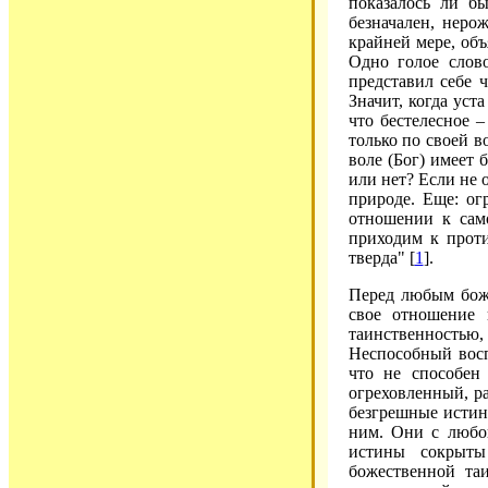
показалось ли б
безначален, неро
крайней мере, объ
Одно голое слово
представил себе ч
Значит, когда уст
что бестелесное –
только по своей во
воле (Бог) имеет 
или нет? Если не 
природе. Еще: ог
отношении к само
приходим к прот
тверда" [
1
].
Перед любым боже
свое отношение 
таинственностью,
Неспособный восп
что не способен
огреховленный, р
безгрешные истин
ним. Они с любо
истины сокрыты
божественной та