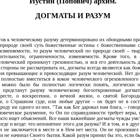
Иустин (Попович) архим.
ДОГМАТЫ И РАЗУМ
ов к человеческому разуму детерминировано их обоюдными при
природе своей суть божественные истины с божественными с
еизменяемости, то разум человеческий по природе своей – тва
сительности, ограниченности, изменяемости. Кроме того, в
еловеческий проникнут греховностью, и вся его деятельность 
 стороны не рассматривать их, догматы всегда являются как бо
ия превышающие и превосходящие разум человеческий. Нет до
 полностью вместиться в кокон человеческого огреховленного
й можно было бы полностью логически понять, логически о
и предстанут разуму человеческому богооткровенные догма
ресте, о воскресении, о вечной жизни, о святой Богороди
е, о Страшном суде, или любые другие – он будет не в сос
оду ни одного из них. "Так как Бог даровал нам блага, – говор
веческое разумение, то Он по справедливости требует веры, 
, кто ищет объяснений. Все наши важнейшие догматы чужды ум
нигде и везде: что непонятнее этого для разума? И в том, и в др
 не заключается в месте и в Нем нет места. Он не произошел 
 и не начинал Своего бытия. Какой разум принял бы это, если б