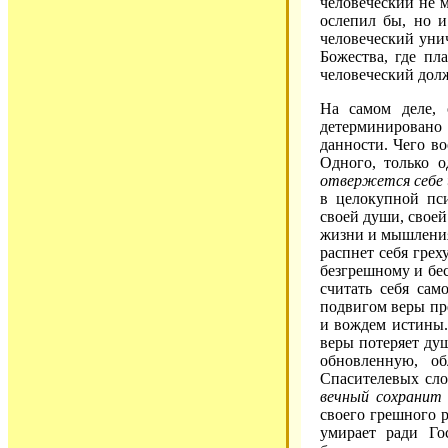
человеческий не 
ослепил бы, но и
человеческий уни
Божества, где пл
человеческий долж
На самом деле, 
детерминировано
данности. Чего в
Одного, только о
отвержется себе и
в целокупной пси
своей души, своей
жизни и мышления.
распнет себя грех
безгрешному и бе
считать себя са
подвигом веры пр
и вождем истины.
веры потеряет душ
обновленную, об
Спасителевых сл
вечный сохранит
своего грешного р
умирает ради Го