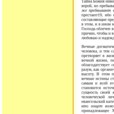
Тайна Божия никог
верой, но пребыва
же пребвывают в
престают19, ибо
составляющие пре
в этом, и в ином
Господь облечен в
причин, чтобы и 
любовью и надежд
Вечные догматиче
человека, и тем 
претворяет в жиз
вечной жизни, пи
облагодатствует 
разум, как органи
высоту. В этом 
вечные истины ст
самым и всей ег
становится исто
сущность своей ж
человеческой ли
евангельский кате
кто хощет волю
принадлежащее Х