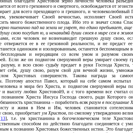
бинах благодати Христовой зерно личности человека разъедин
чается от всего греховного и смертного, освобождается от эгоис
мирает для всего преходящего и грешного, и человеколюбивый 
ем, увековечивает Своей вечностью, исполняет Своей ист
ить много божественного плода. Ибо это и значат слова Спа
зерно пшенично пад на земли не умрет, то едино пребывает, аще
ушу свою погубит ю, и ненавидяй души своея в мире сем в жив
вами, если человек не возненавидит грешную душу свою, е
 отвержется ее в ее греховной реальности, и не предаст ее
останется одиноким и изолированным, останется беспомощным в
я бесплодным и неродящим со всем умом и разумом свои
оей. Если же он подвигом сверхумной веры умирает своему гр
разуму, и всю свою судьбу предает в руки Господа Христа, 
яет себя, душу свою, разум свой для вечной жизни, умножа
слом Христовых совершенств. Такова награда за самоо
ры. Поэтому апостол Павел, который на себе самом испытал
человека и мира без Христа, и подвигом сверхумной веры по
у и высоту любви Христовой9, и с того времени все считал с
познанием Христа Иисуса Господа своего, ради Которого он
обязанность христианина – поработить
всяк разум в послушание 
исту и живя в Нем и Им, человек становится сотелесни
у свою, приобретает
ум Христов
, по смелому утверждению вели
[
13
], т.е. ум христианина в богочеловеческом теле Христо
ственным способом по действию благодати соединяется с ум
бным к познанию Христовых божественных истин. Это благодат