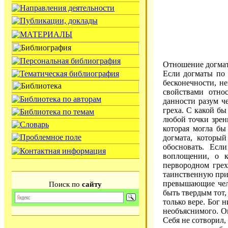
Отношение догмат
Если догматы по 
бесконечности, н
свойствами отно
данности разум ч
греха. С какой бы
любой точки зрен
которая могла бы
догмата, которы
обосновать. Есл
воплощении, о к
первородном грех
таинственную прир
превышающие чело
Поиск по
сайту
быть твердым тот
только вере. Бог 
необъяснимого. Он
Себя не сотворил,