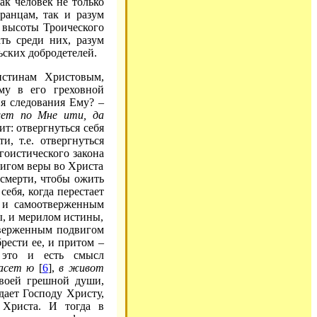
ак человек не только
ранцам, так и разум
 высоты Троического
ть среди них, разум
ьских добродетелей.
истинам Христовым,
му в его греховной
ия следования Ему? –
ет по Мне ити, да
чит: отвергнуться себя
, т.е. отвергнуться
эгоистического закона
вигом веры во Христа
и смерти, чтобы ожить
себя, когда перестает
 и самоотверженным
ы, и мерилом истины,
тверженным подвигом
рести ее, и притом –
о это и есть смысл
асет ю
[
6
],
в живот
 своей грешной души,
едает Господу Христу,
 Христа. И тогда в