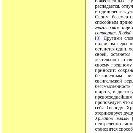
божественных глу
распадается, отлу
и одиночества, у
Своим бессмерти
способным принос
глаголю вам: аще 
сотворит. Любяй д
[
8
]. Другими сло
подвигом веры не
останется один, 
своей, останетс
деятельностью св
своему грешному 
приносит: сохран
бесконечным чи
евангельской ве
бессмысленность 
широту, и долгот
превосходнейшим 
проповедует, что 
себя Господу Хр
этернизирует душ
Христов имамы
неизреченно таин
становится спосо