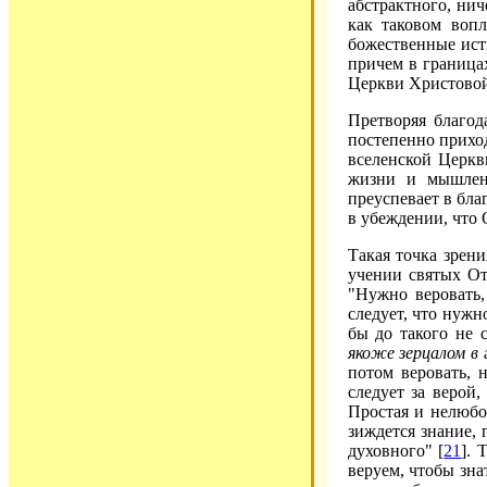
абстрактного, нич
как таковом воп
божественные ист
причем в границах
Церкви Христовой
Претворяя благо
постепенно приход
вселенской Церкв
жизни и мышлен
преуспевает в бла
в убеждении, что 
Такая точка зрен
учении святых От
"Нужно веровать
следует, что нужн
бы до такого не 
якоже зерцалом в 
потом веровать, 
следует за верой,
Простая и нелюбо
зиждется знание,
духовного" [
21
].
веруем, чтобы знат