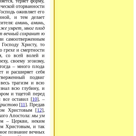
яется, теряет форму,
тической оторванности
Господь оживляет его
иной, и тем делает
сителя:
аминь, аминь,
 же умрет, мног плод
от вечный сохранит ю
сли самоотверженным
 Господу Христу, то
о грехе и смертности
м, со всей волей и
еху, своему эгоизму,
тогда – много плода
ет и расширяет себя
тверженный подвиг
 весь трагизм и всю
знал всю глубину, и
ором и тщетой перед
 все оставил [
10
], –
Христово
[
11
]. Предав
ком Христовым [
12
],
кого Апостола:
мы ум
вом – Церкви, неким
ом Христовым, и так
ное познание вечных