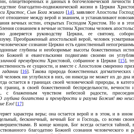
ин, олицетворенных и данных в богочеловеческой личности Г
следствие благодатно-подвижнической жизни в Церкви Христ
 еси Христос, Сын Бога живаго
[
14
], заявляют Апостолы Господ
ют отношение между верой и знанием, и устанавливают новозав
нания вечных истин, открытых Господом Христом. Но и в это
убления сознанием в вечные истины Христовы человек апостоль
но доверяется руководству Церкви, ее святому, соборно
зуму. Преображенный апостольской верой, человек усматривае
гочеловеческое сознание Церкви есть единственный непогрешим
бездонные глубины и необозримые высоты божественных ист
ию Божией и евангельскими подвигами своими он углубляе
азличной премудрости
Христовой, собранное в Церкви [
15
], т
нственность ее сущности, и вместе с Апостолом смиренно при
 гадании
[
16
]. Такова природа божественных догматических 
 человек ни углубился в них, он никогда не может их до дна ис
гда остается в границах своей человеческой природы, в катего
х границ, в своей божественной беспредельности, вечности 
к, с блаженным чувством небесной радости, присоедин
О глубина богатства и премудрости и разума Божия! яко неис
ие Его!
[
17
]
еряет характера веры; она остается верой и в этом, и в ином
дельный, бесконечный, вечный Бог и Господь, со всеми сво
вершенствами. В конце концов, Бог всегда остается тайной, 
ствованного благодатию Божией сознания человеческого и ра