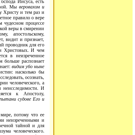
оспода Иисуса, есть
овой. Мы
веровахом и
у Христу и тем раз и
етное правило о вере
м чудесном процессе
ской веры в смирении
му, апостольскому,
т, видит и признает,
ый проводник для его
ин Христовых. И чем
тся в неизреченное
ем больше распознает
знает:
видим убо ныне
истин: насколько бы
следовать, осознать,
рии человеческого, а
и неисследимости. И
яется к Апостолу,
пытани судове Его и
 мире, потому что ее
ими неизреченными и
вечной тайной и для
зума человеческого.