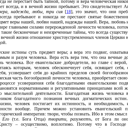
да не перестает быть тайной, потому и вера человеческая никог
ет всегда, и в вечной жизни пребывает. Это свидетельствует А
ера, надежда, любы, три сия
[
18
], это значит, что они пр
 всегда пребывают и никогда не престают святые божествен
дмет веры нашей, любви нашей, надежды нашей. Вера, любовь 
 мире главными силами перерожденной личности человека, пот
 такие бесконечные и неизреченные тайны, что всегда существ
в вечной жизни отношение христоустремленных членов Церкви 
ой.
ские истины суть предмет веры; а вера это подвиг, охваты
самым и разум человека. Вера есть вера тем, что она вечные 
нь человека. Все евангельские добродетели, во главе с верой
таясь которым, человек обесконечнует себя, освящает себя, 
себя, усовершает себя до крайних пределов своей богообразн
ческая часть богообразной личности человека, приобретает свою
процессе усовершения себя благодатными евангельскими под
ановятся нормативными и регулятивными принципами всей жи
о мыслительной деятельности. Благодатная жизнь человека
чником благодатного познания вечных догматических истин
изни, человек постигает их истинность, и необходимость, 
чности вообще. Причем можно установить евангельский 
горический императив: твори, чтобы познать. Ибо в этом смысл
 Его
(т.е. Бога Отца)
творити, разумеетъ
, от Бога ли оно
ристу – осуществимо, воплотимо. Потому что в Господе