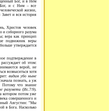
ощенный Бог, и в Нем
Бог, и с Ним – все
 человеческой жизни,
 Завет и вся история
нь, Христов человек
о и соборного разума
ры; вера как принцип
ьше подвижник веры
 больше утверждается
ное подтверждение в
рассуждает об этом:
инимаются верой, не
ться возвыситься хотя
орит:
видим убо ныне
сначала познать, а уж
о. Потому что знание
те разумети
(Ис.7:9).
на котором потом уже
овека совершенного и
енный Августин: "Мы
рой в Бога. Насколько