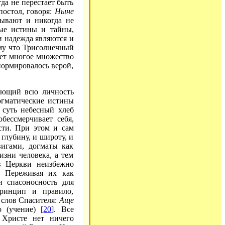
да не перестает быть
постол, говоря:
Ныне
ебывают и никогда не
ные истины и тайны,
и надежда являются и
ому что Трисолнечный
ует многое множество
нормировалось верой,
вающий всю личность
догматические истины
, суть небесный хлеб
обессмерчивает себя,
ости. При этом и сам
 глубину, и широту, и
вигами, догматы как
зни человека, а тем
 в Церкви неизбежно
. Переживая их как
и спасоносность для
принцип и правило,
 слов Спасителя:
Аще
 (учение) [
20
]. Все
 Христе нет ничего