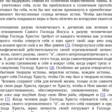
мог бы выдержать сияния их солнечной божественной тайны. К
 уничтожил себя, если бы приблизился к солнечным протубе
чтожил бы себя, если бы мог нагим проникнуть в пренебесные
аменеют бесчисленные солнца вечных истин. Чтобы шествова
ен иметь покрывало веры и быть облечен во всеоружие евангел
отношение разума человеческого к догматам как вечным 
 отношением Самого Господа Иисуса к разуму человеческо
ообще Господь Христос требует от каждого человека как услов
дного: чтобы отвергся себя и взял крест свой:
аще кто хощ
 возмет крест свой и по Мне грядет
[
3
]. Отвергнуться себя зна
хофизической действительности своей огреховленной личности
 воли, своего разума, своего "я", своего антропоцентрического, 
 А достигает человек этого тогда, когда самоотверженным под
у и всему греховному в себе и вокруг себя; когда умрет греху 
ссмертному Господу Христу [
4
]. Особенно же разум отвергается 
мобытным творцом истины, мерилом истины, вождем истины,
едает себя Господу Христу, чтобы Он ему был и творцом истин
 Человек сохранит себя для вечной жизни, только если самоо
у свою ради Христа, предаст ее Христу, чтобы в Нем заново об
лагодатствованную, обессмерченную, увековеченную. Иб
ов:
иже аще погубит душу свою Мене ради, обрящет ю
[
5
],
сп
 ю
[
7
]. Когда человек ради Господа Христа отрекается себя,
азума, своего огреховленного "я", он всего себя поверяет и пр
спода Христа, зерно личности своей погружает в Господа