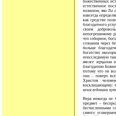
божественных ист
естественное по
познахом, яко Ты
навсегда определя
как средстве поз
благодатного угл
своем доброволь
непогрешимому ра
что соборное, бо
сознания через 
больше благодат
богатство
многор
неисследимую таи
якоже зерцалом в
благодатию Божией
потому что он все
они – поверх все
Христов челове
восклицающему:
неизследовани пут
Вера никогда не т
предмет – беспре
бесчисленными со
самого усовершен