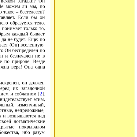
 всякой загадки? Он
 Не можем ли мы, по
 такое – бестелесен?
тавляет. Если бы он
его образуется тело.
и понимает только то,
добрым каждый бывает
 да не будет! Еще: по
вает (Он) вселенную,
 то Он беспределен по
Он и безначален не в
е по природе. Везде
ужна вера! Она одна
искренен, он должен
еред их загадочной
мием и соблазном [
2
].
видетельствует этим,
льный, изменчивый,
лютные, непреложные,
я и возвышаются над
своей догматические
крытые покрывалом
Божества, ибо разум