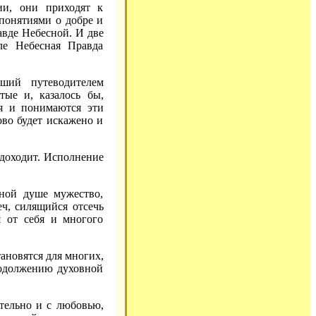
ии, они приходят к
понятиями о добре и
авде Небесной. И две
ле Небесная Правда
ший путеводителем
тые и, казалось бы,
ся и понимаются эти
во будет искажено и
 доходит. Исполнение
ной душе мужество,
ч, силящийся отсечь
я от себя и многого
тановятся для многих,
родолжению духовной
тельно и с любовью,