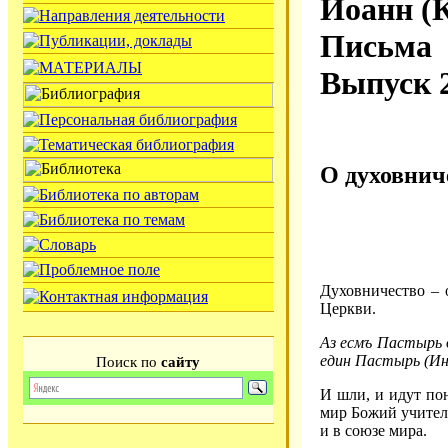
Иоанн (
Письма
Выпуск 
О духовнич
Духовничество – 
Церкви.
Аз есмъ Пастырь д
един Пастырь (Ин. 
Поиск по
сайту
И шли, и идут по
мир Божий учител
и в союзе мира.