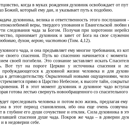
тцовство, когда в муках рождения духовник освобождает от пут 
раз Божий, который ему дан, и указывает путь к подобию.
адача духовника, велика и ответственность этого послушания 
непоколебимой веры, твердого упования и Евангельской любви 
ути следования чада за Богом. Получая при хиротонии иерейс
чество, принимает духовник и завет от Бога на свое служени
любовию, духом, верою, чистотою
(Тим. 4,12).
духовного чада, и она предъявляет ему многие требования, из к
ие своего спасения. Путь ко спасению начинается с момента
нием своей погибели. Это сознание заставляет искать Спасите
ь. Вот тут на пороге Церкви у источника спасения и л
я пробуждающегося к духовной жизни человека и для духов
ца к детоводительству. Окрыленный новыми ощущениями, челов
стремляется прямо в Царство Небесное, к высоте тайн, сокрыт
кровения. И в этот момент духовник и духовное чадо вступа
орая готова лестью свернуть новообращенного со спасительного 
удет преследовать человека и потом всю жизнь, предлагая ему
она в этот период становления, ибо она еще очень созвучна
т в глубине его души сочувствие и отклик. Сила духовника в эт
елавшей спасения душе чада. Покров же чада – в доверии дух
 и в недоверии себе.