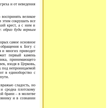
греха и от неведения
– воспринять великое
и этим сокрушать все
кий крест, а с ним и
е:
образ буди верным
оторых самое основное
 обращения к Богу с
ля и многих приводит
ежит первый камень
ника, принимающего
ек, входя в Церковь,
ых под непроницаемой
ют в единоборство с
пути.
 вражью сладость, но
 и сродна плотскому
ой брани – в молитве
овнику и в сознании