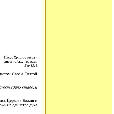
Иисус Христос вчера и
днесь тойже, и во веки.
Евр.13, 8
ристом Своей Святой
будет едино стадо, и
лись Церковь Божия и
ожия в единстве духа