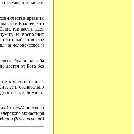
ь и стремление наше и
уховничества древних
благости Божией, что
вои, так даст и дает
азумит, и восполнит
на который во всякое
ды на человеческое и
ельно брали на себя
а дается от Бога без
 не в учености, но в
ить ее и сознательно
дать и сила Божия и
ик Свято-Успенского
ечерского монастыря
Иоанн (Крестьянкин)