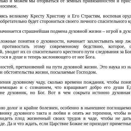
лько и можем мы оторваться от земных привязанностей и прист
носимое.
ясь великому Кресту Христову и Его Страстям, воспевая оруд
зобретательно будет сторониться своего личного спасительного к
 начинается страшнейшая подмена духовной жизни – игрой в дух
 ложные понятия о духовности, начинает захлестывать мир лж
 противостать этому современному бедствию, которое, 
, уводит их со спасительного крестного пути следования за Бо
гося в душе и теперь заслоняющего от нее Бога.
ностей, преткновений на пути духовной жизни. Это наука из на
и обстоятельства жизни, посылаемые Господом.
пения духовному чаду, сколько времени пождания, чтобы поня
немощью и с сознанием, что взращивает добро его души Ед
 не духовник, но Бог. Вот в чем сокрыта истинно духовна
ию долог и крайне болезнен, особенно в нынешнее поглощаемо
овнику духовного такта и любви и опять же терпения, чтобы 
 видеть плод жизненный своих трудов в чаде, чтобы не дат
е. Да и что ждать, если Царствие Божие не приходит приметны