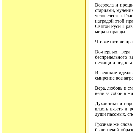
Возросла и процв
старцами, мучени
человечества. Гл
наградой этой пра
Святой Руси Прав
мира и правды.
Что же питало пра
Во-первых, вера
беспредельного в
немощи и недоста
И великие идеалы
смирение вознагр
Вера, любовь и с
вели за собой в жи
Духовники и нар
власть вязать и 
души пасомых, спо
Грозные же слова 
были некой образ