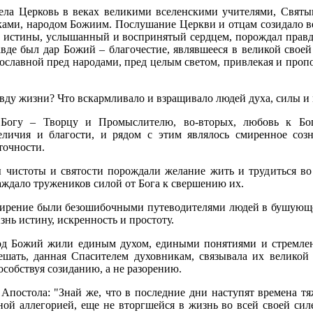
ела Церковь в веках великими вселенскими учителями, Свят
ками, народом Божиим. Послушание Церкви и отцам созидало в
ас истины, услышанный и воспринятый сердцем, порождал правд
вде был дар Божий – благочестие, являвшееся в великой своей
ославной пред народами, пред целым светом, привлекая и проп
вду жизни? Что вскармливало и взращивало людей духа, силы и
 Богу – Творцу и Промыслителю, во-вторых, любовь к Бо
еличия и благости, и рядом с этим являлось смиренное соз
точности.
 чистоты и святости порождали желание жить и трудиться во 
аждало тружеников силой от Бога к свершению их.
мирение были безошибочными путеводителями людей в бушующ
знь истину, искренность и простоту.
од Божий жили единым духом, едиными понятиями и стремле
решать, данная Спасителем духовникам, связывала их великой
собствуя созиданию, а не разорению.
Апостола: "Знай же, что в последние дни наступят времена тяж
ной аллегорией, еще не вторгшейся в жизнь во всей своей сил