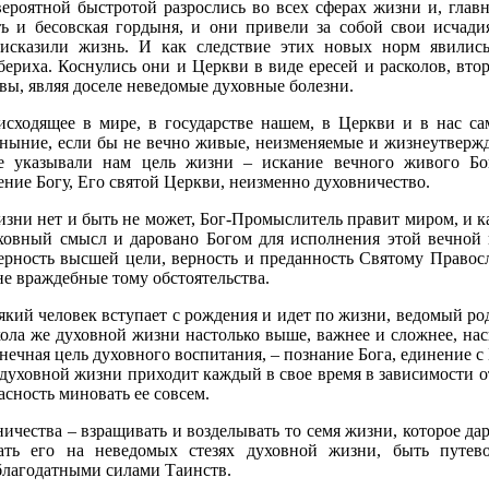
ероятной быстротой разрослись во всех сферах жизни и, главн
ть и бесовская гордыня, и они привели за собой свои исчади
 исказили жизнь. И как следствие этих новых норм явилис
ериха. Коснулись они и Церкви в виде ересей и расколов, вто
вы, являя доселе неведомые духовные болезни.
оисходящее в мире, в государстве нашем, в Церкви и в нас с
уныние, если бы не вечно живые, неизменяемые и жизнеутверж
 указывали нам цель жизни – искание вечного живого Бог
ние Богу, Его святой Церкви, неизменно духовничество.
зни нет и быть не может, Бог-Промыслитель правит миром, и к
овный смысл и даровано Богом для исполнения этой вечной 
верность высшей цели, верность и преданность Святому Право
е враждебные тому обстоятельства.
кий человек вступает с рождения и идет по жизни, ведомый ро
ола же духовной жизни настолько выше, важнее и сложнее, на
нечная цель духовного воспитания, – познание Бога, единение с
 духовной жизни приходит каждый в свое время в зависимости о
асность миновать ее совсем.
ичества – взращивать и возделывать то семя жизни, которое да
гать его на неведомых стезях духовной жизни, быть путев
благодатными силами Таинств.