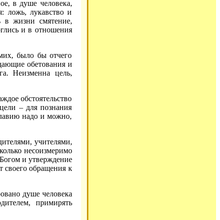
ое, в душе человека,
я: ложь, лукавство и
ь в жизни смятение,
рглись и в отношения
амих, было бы отчего
дающие обетования и
а. Неизменна цель,
аждое обстоятельство
цели – для познания
славию надо и можно,
дителями, учителями,
сколько несоизмеримо
 Богом и утверждение
т своего обращения к
ровано душе человека
одителем, примирять