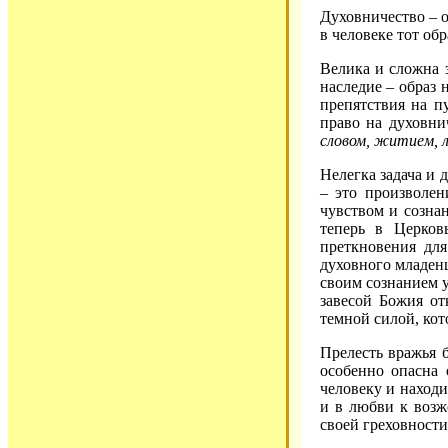
Духовничество – о
в человеке тот об
Велика и сложна з
наследие – образ 
препятствия на п
право на духовни
словом, житием, 
Нелегка задача и 
– это произволен
чувством и созна
теперь в Церков
преткновения дл
духовного младен
своим сознанием у
завесой Божия от
темной силой, кот
Прелесть вражья б
особенно опасна 
человеку и находи
и в любви к возж
своей греховности