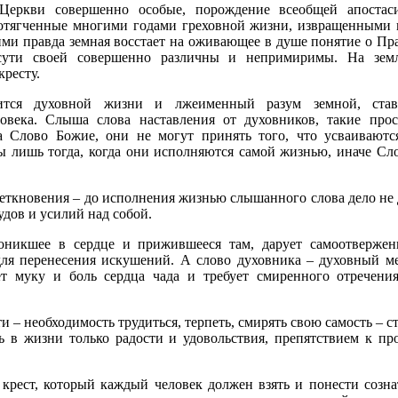
еркви совершенно особые, порождение всеобщей апостас
отягченные многими годами греховной жизни, извращенными 
ими правда земная восстает на оживающее в душе понятие о Пр
сути своей совершенно различны и непримиримы. На зем
кресту.
ится духовной жизни и лжеименный разум земной, став
овека. Слыша слова наставления от духовников, такие прос
а Слово Божие, они не могут принять того, что усваивают
 лишь тогда, когда они исполняются самой жизнью, иначе Сло
реткновения – до исполнения жизнью слышанного слова дело не
удов и усилий над собой.
оникшее в сердце и прижившееся там, дарует самоотвержен
для перенесения искушений. А слово духовника – духовный ме
ет муку и боль сердца чада и требует смиренного отречени
ти – необходимость трудиться, терпеть, смирять свою самость – с
 в жизни только радости и удовольствия, препятствием к п
крест, который каждый человек должен взять и понести созна