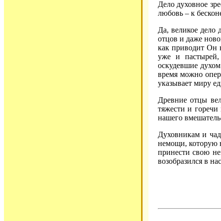
Дело духовное зре
любовь – к бескон
Да, великое дело 
отцов и даже ново
как приводит Он 
уже и пастырей,
оскудевшие духом 
время можно опере
указывает миру ед
Древние отцы ве
тяжести и горечи 
нашего вмешательс
Духовникам и чада
немощи, которую н
принести свою не
возобразился в на