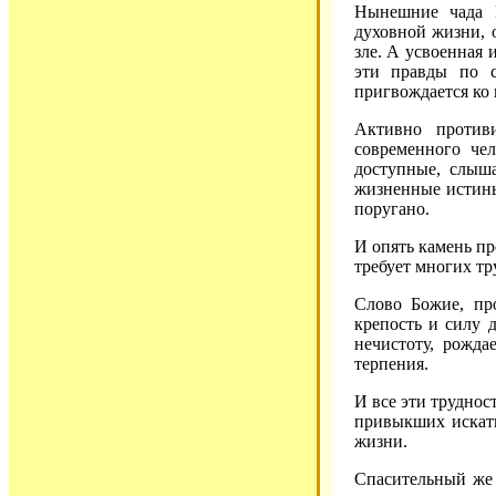
Нынешние чада Ц
духовной жизни, 
зле. А усвоенная 
эти правды по 
пригвождается ко 
Активно против
современного чел
доступные, слыш
жизненные истины
поругано.
И опять камень п
требует многих тр
Слово Божие, пр
крепость и силу 
нечистоту, рожда
терпения.
И все эти труднос
привыкших искать
жизни.
Спасительный же 