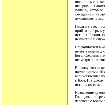
появились и с нев
неверие, ненавис
фальшь, которые
смущение и неразб
духовников и паст
Глядя на все, пр
прийти теперь в 
истины Божии не
неизменно и служе
Случайностей в жи
имеет высший дух
Бога. Сохранять 
несмотря на внешн
В школу жизни вся
наставниками. Шк
величественнее ко
в Боге. И в школу
истине, но есть оп
Назначение духовн
Господом, обере
человека с Богом 