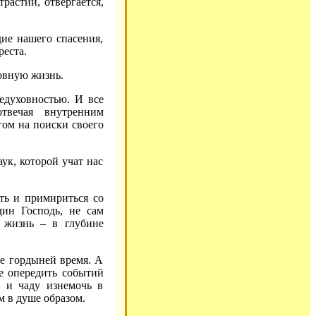
растий, отвергается,
ие нашего спасения,
реста.
овную жизнь.
едуховностью. И все
отвечая внутренним
гом на поиски своего
ук, которой учат нас
ть и примириться со
ин Господь, не сам
я жизнь – в глубине
е гордыней время. А
не опередить событий
ь и чаду изнемочь в
м в душе образом.