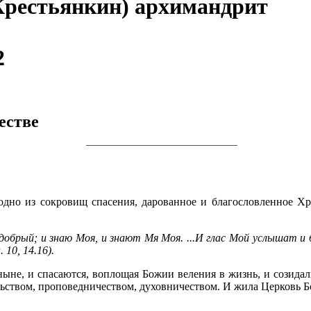
Крестьянкин) архимандрит
2
естве
одно из сокровищ спасения, дарованное и благословленное Х
обрый; и знаю Моя, и знают Мя Моя. ...И глас Мой услышат и 
10, 14.16).
ныне, и спасаются, воплощая Божии веления в жизнь, и созида
ьством, проповедничеством, духовничеством. И жила Церковь Б