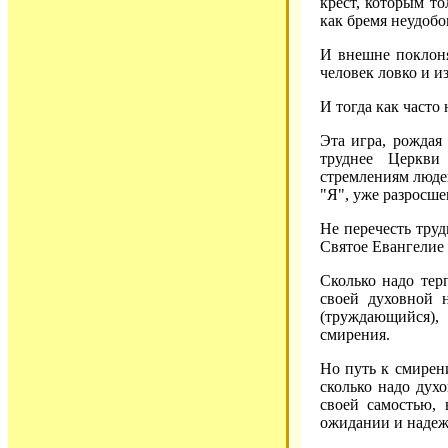
крест, которым то
как бремя неудобо
И внешне поклоня
человек ловко и и
И тогда как часто
Эта игра, рождая
труднее Церкви
стремлениям людей
"Я", уже разросше
Не перечесть труд
Святое Евангелие 
Сколько надо тер
своей духовной 
(труждающийся),
смирения.
Но путь к смирен
сколько надо дух
своей самостью,
ожидании и надежд