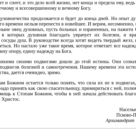
ет и спеет, и это дело всей жизни, нет конца и предела ему, вед
ечному и всесовершенному и вечному Богу.
духовничества продолжается и будет до конца дней. Но опыт д
го времени нельзя перенести в новейшее. И верим, несомненно, 
ныне овец духовных, пусть больных и израненных, на пажити С
 в которых духовная благодать уврачует их болезни, и вр
сосуды душ. В руководстве всегда хотят видеть твердый жезл, 
ться. Но настало уже такое время, которое отметает все надеж
ину опору, едину надежду на Бога.
ликими своими подвигами дошли до этой истины. Они сознат
подвигов болезней и самоотречения. Нашему времени эта истин
тва, дается очевидно, зримо.
м Божиим остается только понять, что сила их не в подвигах,
адо принять как свою спасительницу, примириться с ней, полюб
мощь к Стопам Божиим, чтобы в ней начала действовать благо
с Христос.
Насельн
Псково-П
Архимандрит 