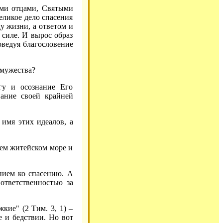
ыми отцами, Святыми
еликое дело спасения
у жизни, а ответом и
 силе. И вырос образ
оведуя благословение
 мужества?
гу и осознание Его
нание своей крайней
имя этих идеалов, а
ем житейском море и
нием ко спасению. А
 ответственностью за
кие" (2 Тим. 3, 1) –
е и бедствии. Но вот