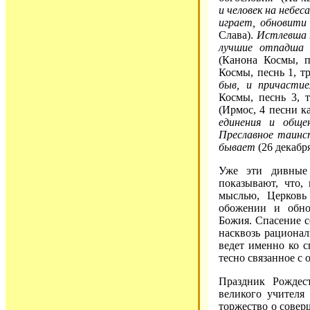
и человек на небес
играет, обновити
Слава).
Истлевша п
лучшие отпадша 
(Канона Космы, п
Космы, песнь 1, тр
быв, и причасти
Космы, песнь 3, 
(Ирмос, 4 песни к
единения и общен
Преславное таинст
бывает
(26 декабр
Уже эти дивные 
показывают, что,
мыслью, Церковь
обожении и обно
Божия. Спасение с
насквозь рационал
ведет именно ко с
тесно связанное с
Праздник Рождес
великого учителя
торжество о совер