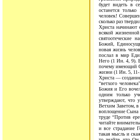
будет видеть в с
останется только
человек! Соверше
сколько раз тверди
Христа начинают с
всякой жизненной
святоотеческие н
Божий, Единосущ
новая жизнь челов
послал в мир Еди
Него (1 Ин. 4, 9).
почему имеющий С
жизни (1 Ин. 5, 11-
Христа — создание 
“ветхого человек
Божия и Его вочел
одним только уч
утверждают, что 
Ветхим Заветом, в
воплощение Сына 
труде “Против ер
читайте внимательн
и все страдание 
такая мысль и ска
то знайте, что Он