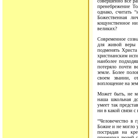
совершенно все ра
пренебрежение То
однако, считать 
Божественная ли
кощунственное ни
великих?
Современное созна
для живой веры 
подменять Христа
христианским испо
наиболее подходя
потеряло почти в
земле. Более пол
своем звании, о
воплощение на зе
Может быть, не м
наша школьная до
умеет так предста
ни в какой связи 
“Человечество в 
Божие и не могло 
пострадав на кре
примирил людей с 