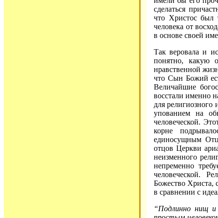
имели бы его проч
сделаться причас
что Христос был 
человека от восход
в основе своей им
Так веровала и и
понятно, какую 
нравственной жизн
что Сын Божий ест
Величайшие богос
восстали именно н
для религиозного 
упованием на об
человеческой. Это
корне подрывал
единосущным Отцу
отцов Церкви ари
неизменного религ
непременно требу
человеческой. Р
Божество Христа, 
в сравнении с иде
“Подлинно нищ и
простым человеко