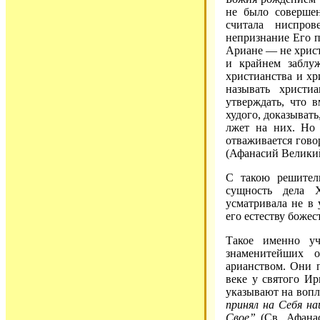
не было совершен
считала ниспро
непризнание Его п
Ариане — не христ
и крайнем заблу
христианства и хр
называть христи
утверждать, что 
худого, доказыват
лжет на них. Но 
отваживается говор
(Афанасий Великий
С такою решител
сущность дела Х
усматривала не в 
его естеству боже
Такое именно у
знаменитейших 
арианством. Они 
веке у святого Ир
указывают на вопл
принял на Себя на
Свое”
(Св. Афанас