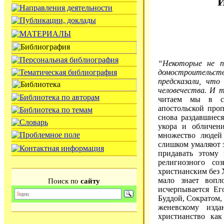
И
“Некоторые не п
домостроительств
предсказали, чт
человечества. И 
читаем мы в со
апостольской проп
снова раздавшиеся
укора и обличени
множество людей
слишком умаляют з
придавать этому
религиозного со
христианским без 
мало знает вопл
Поиск по
сайту
исчерпывается Ег
Буддой, Сократом,
женевскому изд
христианство ка