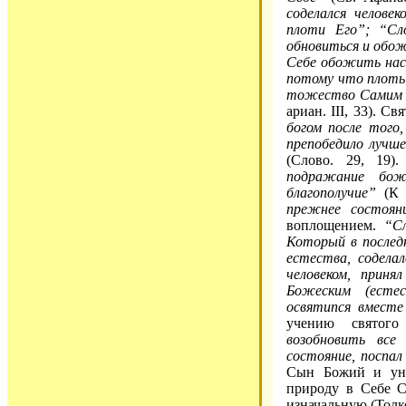
соделался челове
плоти Его”; “Сл
обновиться и обо
Себе обожить на
потому что плоть 
тожество Самим Б
ариан. III, 33). С
богом после того
препобедило лучше
(Слово. 29, 19)
подражание бож
благополучие”
(К 
прежнее состоян
воплощением.
“Сл
Который в послед
естества, содела
человеком, прин
Божеским (есте
освятипся вмест
учению святого
возобновить все
состояние, поспал
Сын Божий и уни
природу в Себе С
изначальную (Толк