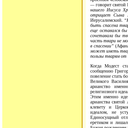
—
говорит святой
нашего Иисуса Х
отрицает Сына 
Иерусалимский.
“
быть спасена тва
еще оставался бы
сочетавала бы тва
часть твари не мо
в спасении”
(Афан
может иметь твар
пользы тварям от
Когда Модест ст
сообщению Григори
повеление стать бо
Великого Василия
арианство именн
религиозного идеа
Этим именно иде
арианства святой 
клевету и Церко
идеалом, не уст
Единосущный отли
еретиком и лишал
Божия рождением т