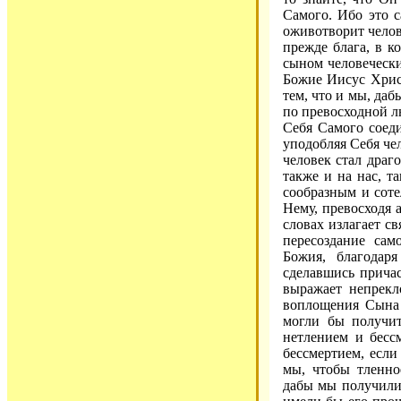
Самого. Ибо это с
оживотворит челов
прежде блага, в 
сыном человечески
Божие Иисус Христ
тем, что и мы, даб
по превосходной л
Себя Самого соеди
уподобляя Себя че
человек стал драг
также и на нас, т
сообразным и сот
Нему, превосходя 
словах излагает с
пересоздание са
Божия, благодар
сделавшись прича
выражает непрекл
воплощения Сына 
могли бы получит
нетлением и бесс
бессмертием, если
мы, чтобы тленно
дабы мы получили 