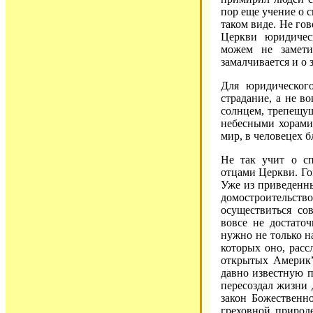
пор еще учение о 
таком виде. Не го
Церкви юридичес
можем не замет
замалчивается и о 
Для юридическог
страдание, а не 
солнцем, трепещущ
небесными хорами
мир, в человецех б
Не так учит о с
отцами Церкви. Го
Уже из приведенны
домостроительс
осуществиться со
вовсе не достаточ
нужно не только н
которых оно, расс
открытых Америк” 
давно известную п
пересоздал жизни 
закон Божественн
греховной природе