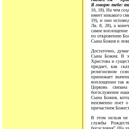
Я говорю тебе: т
16, 18). На чем со
имеет никакого см
19), и они испове
Лк. 8, 28), а кон
самое воплощение 
по откровению Бож
Сына Божия и лежи
Достаточно, думае
Сына Божия. В э
Христова и сущест
придает, как ска
религиозном соз
принижает значен
воплощении так же
Церковь связан
богослужение наш
Сына Божия, кото
неизменно поет о
причастием Божес
В этом нельзя не
службы Рождеств
богословия” (На х