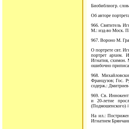
Биобиблиогр. словар
Об авторе портрета 
966. Святитель Иг
М.: изд-во Моск. П
967. Вороно М. Грав
О портрете свт. И
портрет архим. 
Игнатия, схимон. 
ошибочно приписал
968. Михайловски
Французов; Гос. Ру
содерж.: Дмитриев
969. Св. Иннокент
и 20-летие прос
(Подмошенского) //
На ил.: Постриже
Игнатием Брянчани