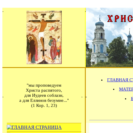
ГЛАВНАЯ С
"мы проповедуем
МАТЕРИ
Христа распятого,
для Иудеев соблазн,
а для Еллинов безумие..."
(1 Кор. 1, 23)