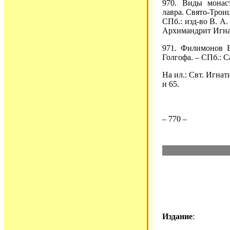
970. Виды монаст
лавра. Свято-Троиц
СПб.: изд-во В. А.
Архимандрит Игнати
971. Филимонов 
Голгофа. – СПб.: Са
На ил.: Свт. Игнат
и 65.
– 770 –
Издание
: