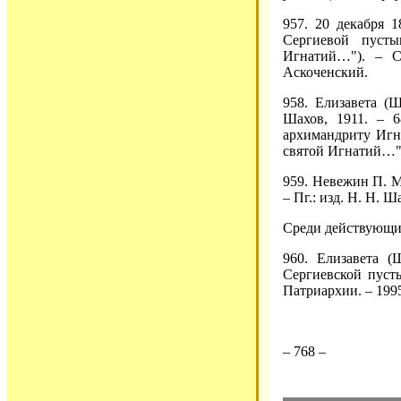
957. 20 декабря 
Сергиевой пуст
Игнатий…"). – С
Аскоченский.
958. Елизавета (Ш
Шахов, 1911. – 6
архимандриту Игн
святой Игнатий…").
959. Невежин П. М
– Пг.: изд. Н. Н. Ша
Среди действующи
960. Елизавета (
Сергиевской пуст
Патриархии. – 1995
– 768 –