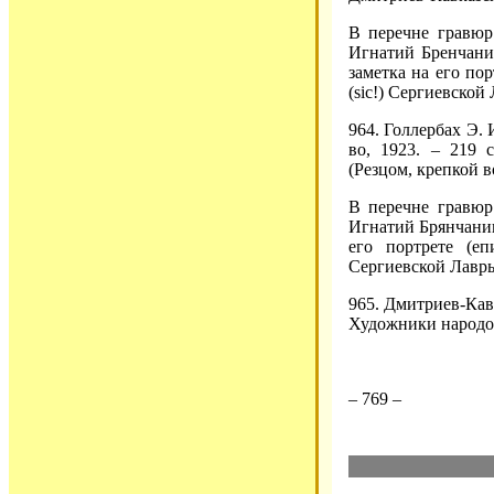
В перечне гравюр
Игнатий Бренчанин
заметка на его по
(sic!) Сергиевской 
964. Голлербах Э. 
во, 1923. – 219 
(Резцом, крепкой в
В перечне гравюр
Игнатий Брянчанино
его портрете (е
Сергиевской Лавры 
965. Дмитриев-Кав
Художники народ
– 769 –