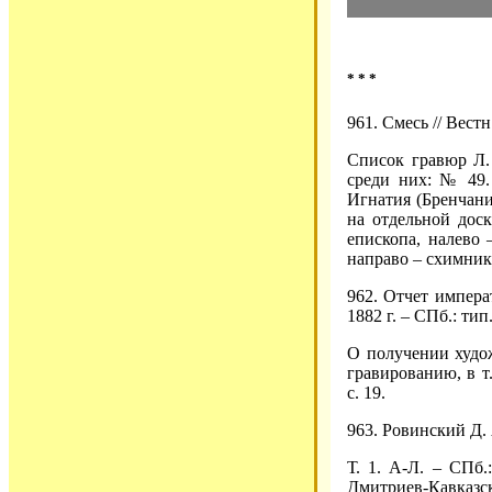
* * *
961. Смесь // Вестн
Список гравюр Л. 
среди них: № 49.
Игнатия (Бренчанин
на отдельной доск
епископа, налево
направо – схимник
962. Отчет импера
1882 г. – СПб.: тип
О получении худо
гравированию, в т
с. 19.
963. Ровинский Д.
Т. 1. А-Л. – СПб.:
Дмитриев-Кавказски