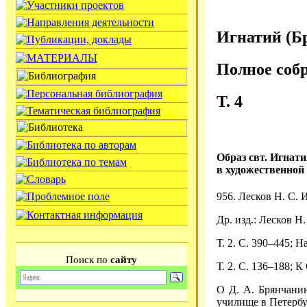
Игнатий (Б
Полное соб
Т. 4
Образ свт. Игнат
в художественной
956. Лесков Н. С. 
Др. изд.: Лесков Н.
Т. 2. С. 390–445; Н
Поиск по
сайту
Т. 2. С. 136–188; К 
О Д. А. Брянчани
училище в Петербу