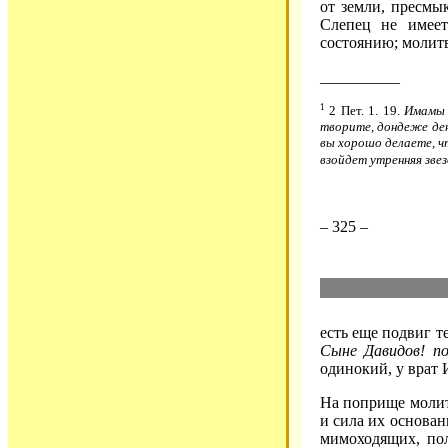
от земли, пресмык
Слепец не имеет
состоянию; молит
__________
1
2 Пет. 1. 19.
Имамы 
творите, дондеже ден
вы хорошо делаете, чт
взойдет утренняя звез
– 325 –
есть еще подвиг т
Сыне Давидов! п
одинокий, у врат 
На поприще молит
и сила их основан
мимоходящих, по