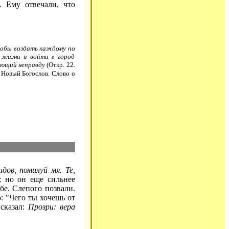
. Ему отвечали, что
обы воздать каждому по
 жизни и войти в город
лающий неправду
(Откр. 22.
 Новый Богослов. Слово о
дов, помилуй мя. Те,
; но он еще сильнее
ебе. Слепого позвали.
: "Чего ты хочешь от
 сказал:
Прозри: вера