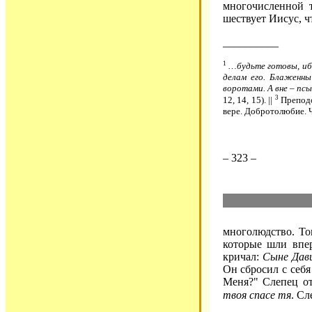
многочисленной 
шествует Иисус, ч
__________
1
…будьте готовы, иб
делам его. Блаженны
воротами. А вне – пс
3
12, 14, 15). ||
Преподо
вере. Добротолюбие. Ч
– 323 –
многолюдство. То
которые шли впер
кричал:
Сыне Дави
Он сбросил с себя
Меня?" Слепец от
твоя спасе тя
. Сл