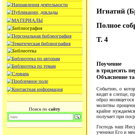
Игнатий (Б
Полное соб
Т. 4
Поучение
в тридесять п
Объяснение та
Событию, о котор
видят в слепце, 
образ молящегося
молитвы прощени
Поиск по
сайту
крайне нуждаемся
получает при пос
Господь наш Иису
ученики Его и мн