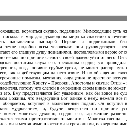
ходящих, кормиться скудно, подаянием. Мимоходящие суть ж
г посылал в мир для руководства мира ко спасению в течен
ть наставления пастырей Церкви и подвижников благ
а земле подобно всем человекам: они руководствуют гре
итают его гладную душу познаниями, доставляемыми верою от 
но не мог по причине слепоты своей далеко уйти от него. Он 
одская достигала слуха его, тревожила сердце, ум приводил
решник, когда оставит грубые грехи, не может расторгнуть с
го, так и действующим на него извне. И по обращении свое
; греховные помыслы, мечтания, ощущения не престают возмущ
содействующие Христу – Пророки, Апостолы и святые Отцы – 
пасителя, потому что слепой в омрачении своем никак не может 
из его. Ему представляется Бог удаленным, как бы вовсе не с
вом Божиим, что вездесущий Бог ближе к нему, нежели все 
, ободряется, вступает в молитвенный подвиг. Он вступил 
тским мудрованием, и, будучи веществен по причине ус
е может молиться духовно; сердце его, зараженное различ
екается этими пристрастиями от молитвы. Молитва слепца – д
ыслами и мечтаниями плотскими и греховными, осквернена ими