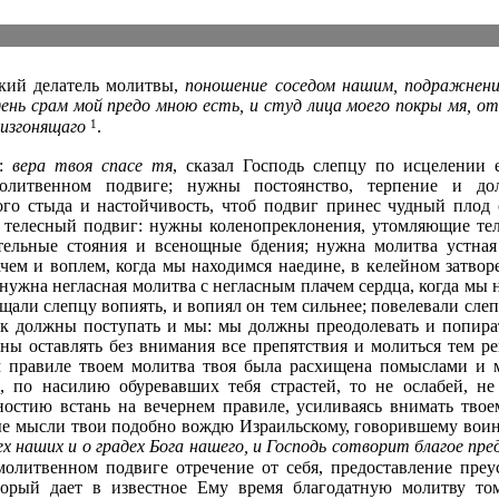
икий делатель молитвы,
поношение соседом нашим, подражнени
день срам мой предо мною есть, и студ лица моего покры мя, о
1
 изгонящаго
.
а:
вера твоя спасе тя
, сказал Господь слепцу по исцелении 
олитвенном подвиге; нужны постоянство, терпение и до
го стыда и настойчивость, чтоб подвиг принес чудный плод 
 телесный подвиг: нужны коленопреклонения, утомляющие те
ельные стояния и всенощные бдения; нужна молитва устная 
чем и воплем, когда мы находимся наедине, в келейном затвор
 нужна негласная молитва с негласным плачем сердца, когда мы 
щали слепцу вопиять, и вопиял он тем сильнее; повелевали слеп
ак должны поступать и мы: мы должны преодолевать и попират
ны оставлять без внимания все препятствия и молиться тем ре
м правиле твоем молитва твоя была расхищена помыслами и 
, по насилию обуревавших тебя страстей, то не ослабей, н
остию встань на вечернем правиле, усиливаясь внимать тво
ые мысли твои подобно вождю Израильскому, говорившему вои
ех наших и о градех Бога нашего, и Господь сотворит благое пр
молитвенном подвиге отречение от себя, предоставление преу
торый дает в известное Ему время благодатную молитву то