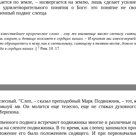
ается по земле, – низвергается на землю, лишь сделает усилие
 удовлетворительного понятия о Боге: это понятие не сво
венный подвиг слепца
известнейшее пророческое слово… ему же внимающе якоже светилу сияющ
ь озарит, и денница возсияет в сердцах ваших. – И притом мы имеем верней
о обращаетесь к нему, как к светильнику, сияющему в темном месте, доколе 
2
да в сердцах ваших
. ||
Рим. 10. 17.
елесный. "Слеп, – сказал преподобный Марк Подвижник, – тот, к
омилуй мя
. Он молится еще телесно, еще не стяжал духовного
Иерихона.
венного подвига встречают подвижника многие и различные пр
ы на слепоте подвижника. В то время, как слепец занимался п
ложение его было положением сидящего. И при первоначаль