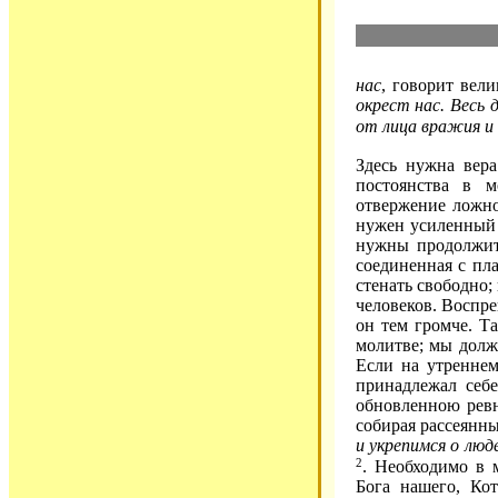
нас
, говорит вел
окрест нас. Весь 
от лица вражия и
Здесь нужна вер
постоянства в м
отвержение ложно
нужен усиленный
нужны продолжит
соединенная с пла
стенать свободно;
человеков. Воспре
он тем громче. Т
молитве; мы долж
Если на утренне
принадлежал себе
обновленною ревн
собирая рассеянн
и укрепимся о люд
2
. Необходимо в 
Бога нашего, Ко