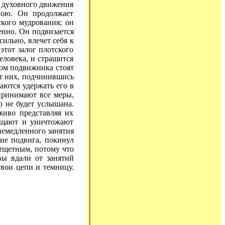
т духовного движения
вою. Он продолжает
кого мудрования; он
енно. Он подвизается
ильно, влечет себя к
этот залог плотского
еловека, и страшится
гом подвижника стоят
от них, подчинившись
ются удержать его в
принимают все меры,
о не будет услышана.
живо представляя их
хищают и уничтожают
немедленного занятия
ие подвига, покинул
 тщетным, потому что
вы вдали от занятий
свои цепи и темницу.