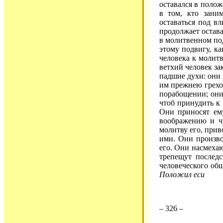
оставался в поло
в том, кто зани
оставаться под в
продолжает остава
в молитвенном под
этому подвигу, ка
человека к молитв
ветхий человек за
падшие духи: они 
им прежнею грехо
порабощении; они
чтоб принудить к
Они приносят ем
воображению и ч
молитву его, прив
ими. Они произво
его. Они насмеха
трепещут послед
человеческого об
Положил еси
– 326 –