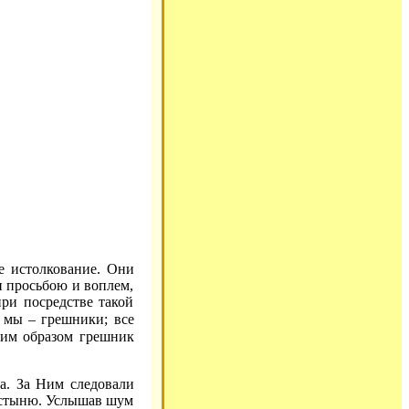
е истолкование. Они
и просьбою и воплем,
ри посредстве такой
е мы – грешники; все
ким образом грешник
а. За Ним следовали
лостыню. Услышав шум