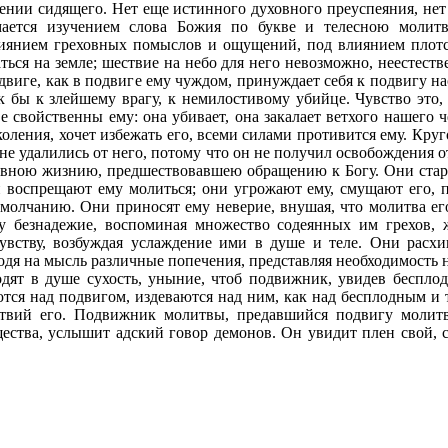
жении сидящего. Нет еще истинного духовного преуспеяния, не
мается изучением слова Божия по букве и телесною молит
лиянием греховных помыслов и ощущений, под влиянием плотс
ться на земле; шествие на небо для него невозможно, неестеств
виге, как в подвиге ему чуждом, принуждает себя к подвигу нас
к бы к злейшему врагу, к немилостивому убийце. Чувство это, 
е свойственны ему: она убивает, она закалает ветхого нашего ч
коления, хочет избежать его, всеми силами противится ему. Кру
не удалились от него, потому что он не получил освобождения 
вною жизнию, предшествовавшею обращению к Богу. Они стара
 воспрещают ему молиться; они угрожают ему, смущают его, 
 молчанию. Они приносят ему неверие, внушая, что молитва ег
у безнадежие, воспоминая множество содеянных им грехов, 
увству, возбуждая услаждение ими в душе и теле. Они рас
одя на мысль различные попечения, представляя необходимость 
дят в душе сухость, уныние, чтоб подвижник, увидев бесплод
ются над подвигом, издеваются над ним, как над бесплодным и
ствий его. Подвижник молитвы, предавшийся подвигу молит
щества, услышит адский говор демонов. Он увидит плен свой, 