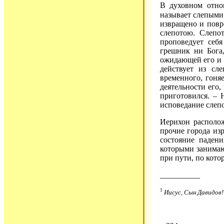
В духовном отно
называет слепым
извращено и повр
слепотою. Слепо
проповедует себ
грешник ни Бога,
ожидающей его и в
действует из сл
временного, гоня
деятельности его,
приготовился. – 
исповедание слепо
Иерихон располо
прочие города из
состояние паден
которыми занимают
при пути, по кото
__________
1
Иисус, Сын Давидов!