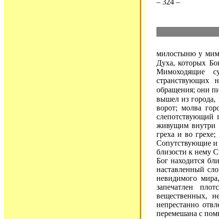
– 324 –
милостыню у мимо
Духа, которых Бо
Мимоходящие су
странствующих н
обращения; они п
вышел из города, 
ворот; молва гор
слепотствующий г
живущим внутри е
греха и во грехе
Сопутствующие и 
близости к нему С
Бог находится бл
наставленный сло
невидимого мира
запечатлен пло
вещественных, н
непрестанно отвл
перемешана с пом