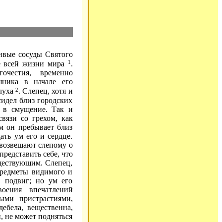
ивые сосуды Святого
1
ие всей жизни мира
.
очестия, временно
шника в начале его
2
слуха
. Слепец, хотя и
сидел близ городских
а в смущение. Так и
вязи со грехом, как
м он пребывает близ
ать ум его и сердце.
возвещают слепому о
представить себе, что
уществующим. Слепец,
предметы видимого и
в подвиг; но ум его
воения впечатлений
ными пристрастиями,
ебела, вещественна,
, не может подняться