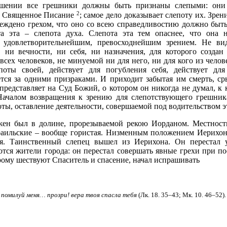
шении все грешники должны быть признаны слепыми: они
2
и Священное Писание
; самое дело доказывает слепоту их. Зре
еждено грехом, что оно со всею справедливостию должно быть
та эта – слепота духа. Слепота эта тем опаснее, что она 
я удовлетворительнейшим, превосходнейшим зрением. Не ви
 ни вечности, ни себя, ни назначения, для которого создан 
сех человеков, не минуемой ни для него, ни для кого из челов
епоты своей, действует для погубления себя, действует дл
ется за одними призраками. И приходит забытая им смерть, с
 представляет на Суд Божий, о котором он никогда не думал, к 
Началом возвращения к зрению для слепотствующего грешник
ты, оставление деятельности, совершаемой под водительством э
жен был в долине, прорезываемой рекою Иорданом. Местност
раильские – вообще гористая. Низменным положением Иерихон
ия. Таинственный слепец вышел из Иерихона. Он перестал у
ся жители города: он перестал совершать явные грехи при пос
рому шествуют Спаситель и спасение, начал испрашивать
 помилуй меня… прозри! вера твоя спасла тебя
(Лк. 18. 35–43; Мк. 10. 46–52). 