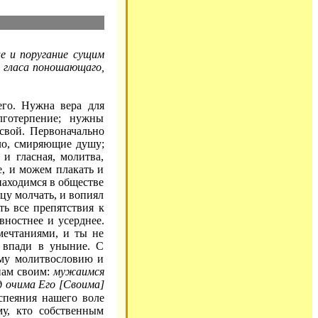
е и поругание сущим
т гласа поношающаго,
его. Нужна вера для
лготерпение; нужны
свой. Первоначально
ло, смиряющие душу;
и гласная, молитва,
е, и можем плакать и
находимся в обществе
цу молчать, и вопиял
ь все препятствия к
вностнее и усерднее.
мечтаниями, и ты не
е впади в уныние. С
ему молитвословию и
нам своим:
мужаимся
ед очима Его [Своима]
спеяния нашего воле
му, кто собственным