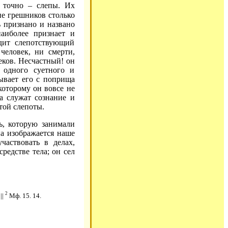
 точно – слепы. Их
ние грешников столько
 признано и названо
наиболее признает и
дит слепотствующий
человек, ни смерти,
еков. Несчастный! он
я одного суетного и
рывает его с поприща
которому он вовсе не
а служат сознание и
той слепоты.
ь, которую занимали
а изображается наше
частвовать в делах,
редстве тела; он сел
2
||
Мф. 15. 14.