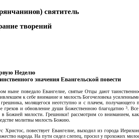
рянчанинов) святитель
рание творений
ервую Неделю
инственного значения Евангельской повести
ом ныне поведало Евангелие, святые Отцы дают таинственно
привлекшем к себе внимание и милость Богочеловека усиленным
 грешника, молящегося неотступно и с плачем, получающего п
3
е грехов и обновление души Божественною благодатию
. Вс
 в Божией милости. Грешники! рассмотрим со вниманием, ка
редстве молитвы милость Божию.
с Христос, повествует Евангелие, выходил из города Иерихон
ожество народа. На пути сидел слепец, просил у прохожих ми