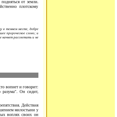
 подняться от земли.
йственно плотскому
у в темнем месте, добре
шее пророческое слово; и
не начнет рассветать и не
то вопиет и говорит:
 разума". Он сидит,
епятствия. Действия
рошением милостыни у
ных воплях своих он