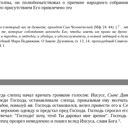
толпы, он полюбопытствовал о причине народного собрания
то присутствием Его привлечено это
2
о в который час не думаете, приидет Сын Человеческий
(Мф. 24. 44). ||
…чт
 те, которые соблюдают заповеди Его, чтобы иметь им право на древо
ы и чародеи, и любодеи, и убийцы, и идолослужители, и всякий любящий и де
бный Марк Подвижник. О Законе Духовном, гл. 13, 14; преподобный Симеон
. 1.
гда слепец начал кричать громким голосом:
Иисусе, Сыне Дави
еди Господа, останавливали слепца, приказывая ему молчать
дов, помилуй мя
. Господь остановился, велел привести его к С
 верхнюю одежду и предстал пред Господа. Господь спросил его
вечал: "Господи! хочу, чтоб Ты даровал мне зрение". Господь
1
епец прозрел немедленно и пошел вслед Иисуса, славя Бога
.