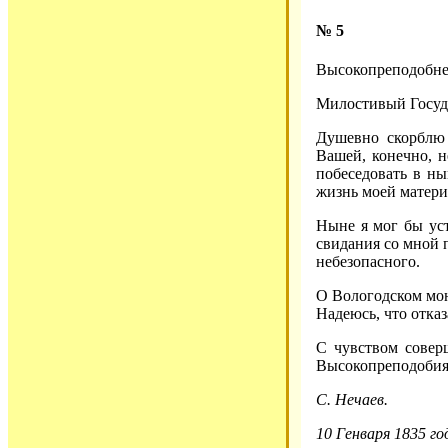
№ 5
Высокопреподобн
Милостивый Госуд
Душевно скорблю
Вашей, конечно, н
побеседовать в н
жизнь моей матери
Ныне я мог бы уст
свидания со мной 
небезопасного.
О Вологодском мон
Надеюсь, что отка
С чувством совер
Высокопреподобия
С. Нечаев.
10 Генваря 1835 го