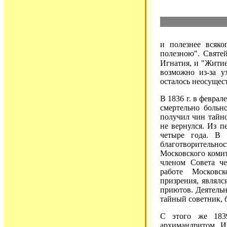
и полезнее всяко
полезною". Святе
Игнатия, и "Жити
возможно из-за у
осталось неосущес
В 1836 г. в феврал
смертельно больн
получил чин тайно
не вернулся. Из п
четыре года. В 
благотворительн
Московского коми
членом Совета че
работе Московск
призрения, являлс
приютов. Деятельн
тайный советник, 
С этого же 1839
архимандритом И