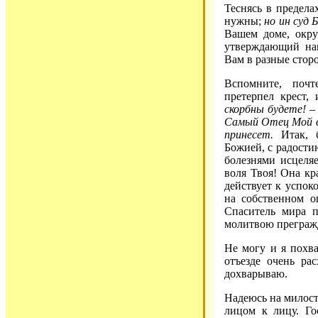
Теснясь в предела
нужны;
но ин суд 
Вашем доме, окру
утверждающий на
Вам в разные стор
Вспомните, поч
претерпел крест,
скорбны будете! –
Самый Отец Мой в
принесет.
Итак, б
Божией, с радости
болезнями исцеля
воля Твоя! Она кр
действует к успок
на собственном о
Спаситель мира 
молитвою преграж
Не могу и я похва
отъезде очень ра
дохварываю.
Надеюсь на милост
лицом к лицу. Го