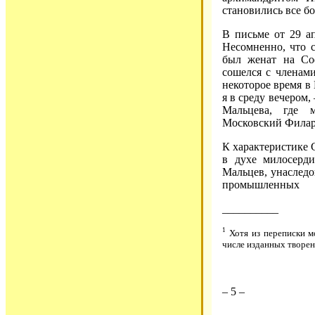
становились все б
В письме от 29 а
Несомненно, что с
был женат на Со
сошелся с членами
некоторое время в
я в среду вечером,
Мальцева, где 
Московский Филар
К характеристике С
в духе милосерд
Мальцев, унаслед
промышленных
__________
1
Хотя из переписки м
числе изданных творен
– 5 –