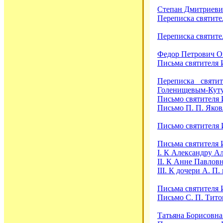
Степан Дмитриевич 
Переписка святител
Переписка святител
Федор Петрович Оп
Письма святителя 
Переписка святи
Голенищевым-Кутузо
Письмо святителя И
Письмо П. П. Яковл
Письмо святителя 
Письма святителя И
I. К Александру Ал
II. К Анне Павловн
III. К дочери А. П.
Письма святителя 
Письмо С. П. Титов
Татьяна Борисовна 