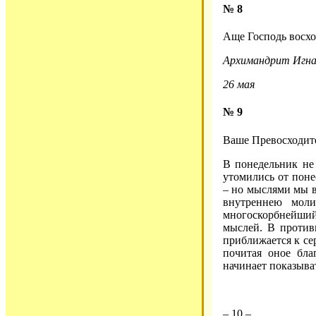
№ 8
Аще Господь восхощ
Архимандрит Игна
26 мая
№ 9
Ваше Превосходит
В понедельник не 
утомились от поне
– но мыслями мы в
внутреннею мол
многоскорбнейший
мыслей. В против
приближается к се
почитая оное бла
начинает показыва
– 10 –