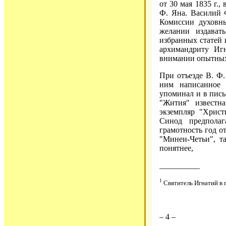
от 30 мая 1835 г.,
Ф. Яна. Василий 
Комиссии духовны
желании издават
избранных статей 
архимандриту Иг
внимании опытных
При отъезде В. Ф.
ним написанное
упоминал и в пись
"Жития" известна
экземпляр "Христ
Синод предполаг
грамотность год о
"Минеи-Четьи", т
понятнее,
__________
1
Святитель Игнатий в 
– 4 –