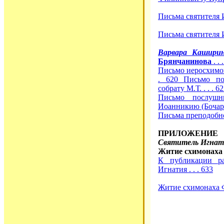
Письма святителя 
Письма святителя И
Варвара Кашири
Брянчанинова
. . 
Письмо иеросхимо
. 620
Письмо по
собрату М.Т. . . . 6
Письмо послушн
Иоанникию (Бочаров
Письма преподобно
ПРИЛОЖЕНИЕ
Святитель Игнат
Житие схимонаха
К публикации ра
Игнатия . . . 633
Житие схимонаха Фе