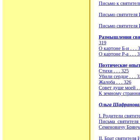
Письмо к святител
Письмо святителя 
Письмо святителя И
Размышления свя
319
О картоне Б-и . . . 
О картоне Р-а . . . 
Поэтические опы
Стихи . . . 325
Убили сердце . . . 
Жалоба . . . 326
Совет душе моей . .
К земному страннику
Ольга Шафранова
I. Родители святит
Письма святителя
Семеновичу Брянча
II. Брат святителя