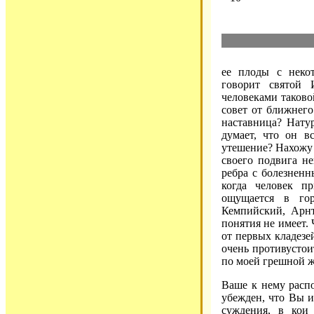
ее плоды с неко
говорит святой
человеками таково
совет от ближнего 
наставница? Натур
думает, что он в
утешение? Нахожу 
своего подвига не
ребра с болезненн
когда человек пр
ощущается в го
Кемпийский, Арнт
понятия не имеет.
от первых кладезе
очень противустои
по моей грешной ж
Ваше к нему расп
убежден, что Вы и
суждения, в кои