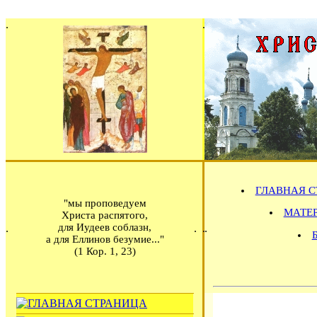
ГЛАВНАЯ С
"мы проповедуем
МАТЕРИ
Христа распятого,
для Иудеев соблазн,
а для Еллинов безумие..."
(1 Кор. 1, 23)