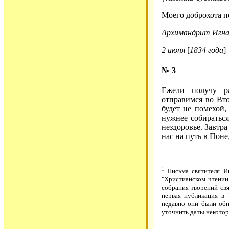
Моего доброхота п
Архимандрит Игна
2 июня
[
1834 года
]
№ 3
Ежели получу ра
отправимся во Вт
будет не помехой,
нужнее собираться
нездоровье. Завтра
нас на путь в По
__________
1
Письма святителя Иг
"Христианском чтении"
собрания творений св
первая публикация в 
недавно они были обн
уточнить даты некотор