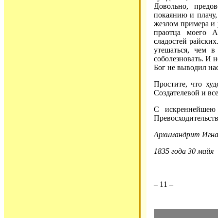
Довольно, предов
покаянию и плачу,
жезлом примера и 
праотца моего А
сладостей райских.
утешаться, чем в
соболезновать. И 
Бог не выводил на
Простите, что худ
Создателевой и вс
С искреннейшею
Превосходительст
Архимандрит Игна
1835 года 30 майя
– 11 –