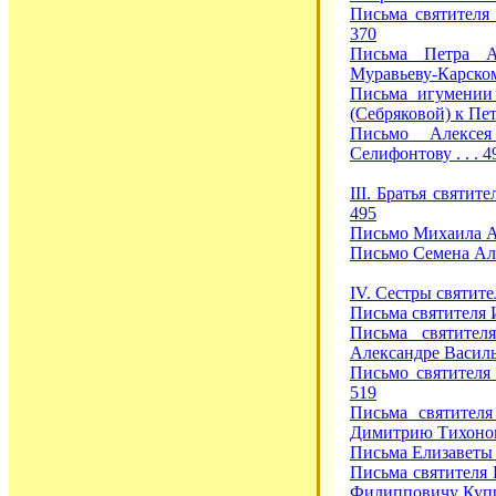
Письма святителя 
370
Письма Петра А
Муравьеву-Карскому
Письма игумении
(Себряковой) к Пет
Письмо Алексея
Селифонтову . . . 4
III. Братья святит
495
Письмо Михаила Ал
Письмо Семена Але
IV. Сестры святител
Письма святителя И
Письма святител
Александре Василье
Письмо святителя
519
Письма святител
Димитрию Тихонови
Письма Елизаветы 
Письма святителя
Филипповичу Купре