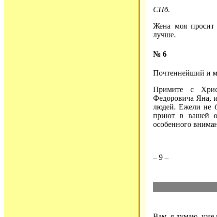
СПб.
Жена моя просит 
лучше.
№ 6
Почтеннейший и м
Примите с Хрис
Федоровича Яна, 
людей. Ежели не б
приют в вашей об
особенного вниман
– 9 –
Вам, я думаю, уже