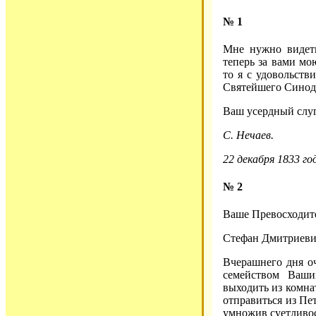
№ 1
Мне нужно видеть
теперь за вами мо
то я с удовольств
Святейшего Синод
Ваш усердный слу
С. Нечаев.
22 декабря 1833 го
№ 2
Ваше Превосходит
Стефан Дмитриеви
Вчерашнего дня оч
семейством Ваши
выходить из комна
отправиться из Пет
умножив суетливос