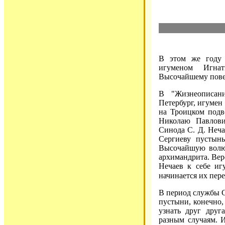
В этом же году 
игуменом Игна
Высочайшему пов
В "Жизнеописани
Петербург, игумен
на Троицком подв
Николаю Павлови
Синода С. Д. Неча
Сергиеву пустын
Высочайшую волю,
архимандрита. Вер
Нечаев к себе иг
начинается их пер
В период службы С
пустыни, конечно,
узнать друг друг
разным случаям. 