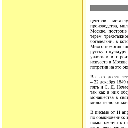
центров металл
производства, мил
Москве, построив
терем, трехэтажно
богадельни, в ко
Много помогал та
русскую культур
участием в строи
искусств в Москве
потратив на это о
Всего за десять ле
– 22 декабря 1849 
пять и С. Д. Неча
так как в них об
монашества в свя
милостыню книжиц
В письме от 11 ап
по обыкновению: 
помог окончить п
этом переводе он