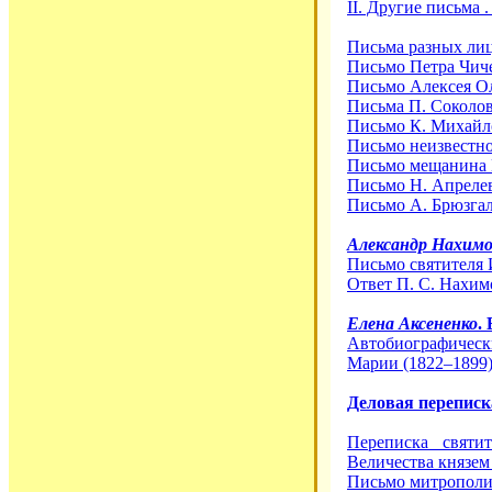
II. Другие письма . 
Письма разных лиц 
Письмо Петра Чичер
Письмо Алексея Олс
Письма П. Соколова 
Письмо К. Михайлов
Письмо неизвестной
Письмо мещанина М
Письмо Н. Апрелево
Письмо А. Брюзгало
Александр Нахимо
Письмо святителя 
Ответ П. С. Нахимо
Елена Аксененко
.
Автобиографичес
Марии (1822–1899) .
Деловая переписк
Переписка святи
Величества князем 
Письмо митрополит