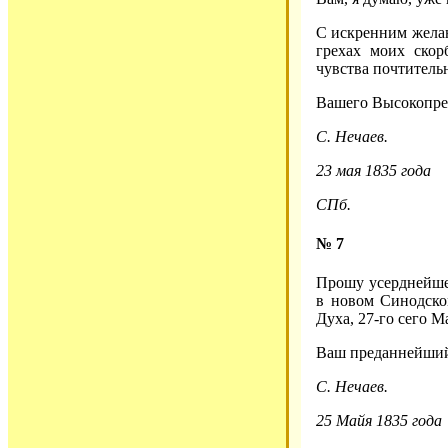
С искренним желан
грехах моих скор
чувства почтитель
Вашего Высокопре
С. Нечаев.
23 мая 1835 года
СПб.
№ 7
Прошу усерднейше
в новом Синодско
Духа, 27-го сего М
Ваш преданнейший
С. Нечаев.
25 Майя 1835 года