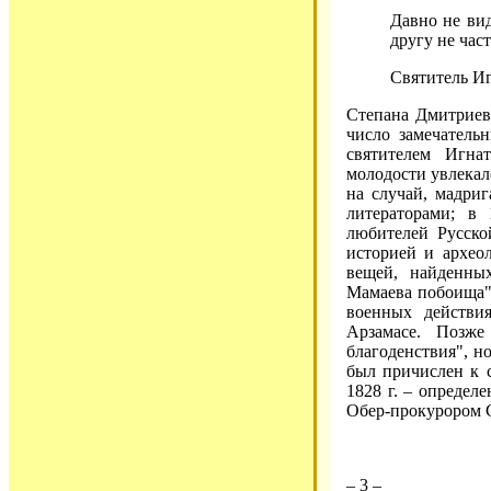
Давно не вид
другу не част
Святитель И
Степана Дмитриев
число замечатель
святителем Игна
молодости увлекал
на случай, мадри
литераторами; в
любителей Русско
историей и архео
вещей, найденны
Мамаева побоища". 
военных действи
Арзамасе. Позже
благоденствия", н
был причислен к 
1828 г. – определе
Обер-прокурором 
– 3 –