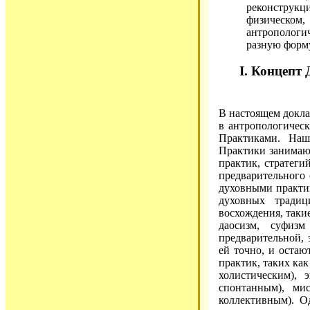
реконструкц
физическом
антропологи
разную форм
I. Концепт
В настоящем докла
в антропологичес
Практиками. Наш
Практики занимают
практик, стратеги
предварительного 
духовными практи
духовных традиц
восхождения, такие
даосизм, суфизм
предварительной, 
ей точно, и оста
практик, таких ка
холистическим), 
спонтанным), ми
коллективным). О