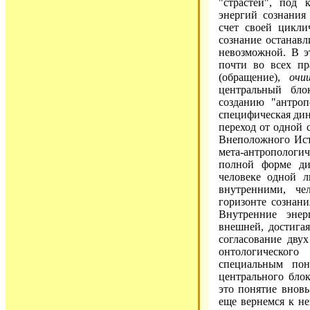
"страстей", под
энергий сознания
счет своей цикли
сознание останавл
невозможной. В э
почти во всех п
(обращение),
очи
центральный бло
созданию "антроп
специфическая дин
переход от одной 
Внеположного Ист
мета-антропологи
полной форме ди
человеке одной л
внутренними, че
горизонте сознан
Внутренние энер
внешней, достигая
согласование дву
онтологического
специальным пон
центрального блок
это понятие внов
еще вернемся к не