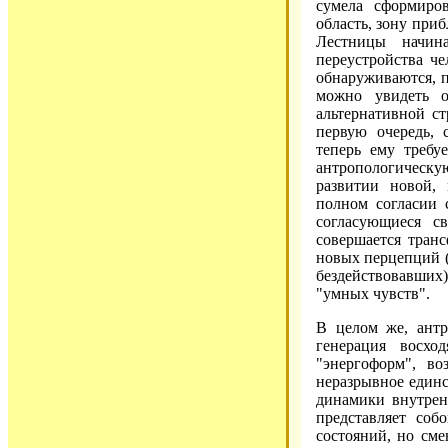
сумела сформиро
область, зону приб
Лестницы начин
переустройства че
обнаруживаются, п
можно увидеть о
альтернативной с
первую очередь, 
теперь ему требу
антропологическую
развитии новой, 
полном согласии 
согласующиеся с
совершается тран
новых перцепций (
бездействовавших)
"умных чувств".
В целом же, антр
генерация восхо
"энергоформ", в
неразрывное единс
динамики внутрен
представляет со
состояний, но см