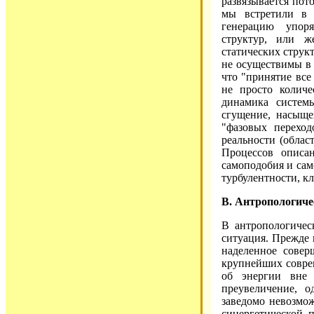
развязывается пот
мы встретили в 
генерацию упоря
структур, или ж
статических структ
не осуществимы в 
что "принятие все
не просто количе
динамика систем
сгущение, насыще
"фазовых переход
реальности (облас
Процессов описа
самоподобия и сам
турбулентности, кл
В. Антропологиче
В антропологичес
ситуация. Прежде в
наделенное сове
крупнейших соврем
об энергии вне 
преувеличение, о
заведомо невозмож
синергетической 