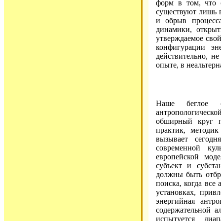
форм в том, что 
существуют лишь в
и обрыв процесс
динамики, открыт
утверждаемое свой
конфигурации эн
действительно, н
опыте, в неальтер
Наше беглое о
антропологической 
обширный круг пр
практик, методи
вызывает сегодн
современной кул
европейской моде
субъект и субста
должны быть отбр
поиска, когда все
установках, прив
энергийная антр
содержательной а
испытуется диа