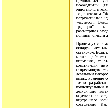
предполагает ус
необходимый дл
эпистемологичес
теоретическим "б
погруженным в "де
участности, Внеш
традиции" по мод
рассматривая разд
позиции, отчасти 
Проникнув с помо
обнаруживаем там
органоном. Если, 
можно приближенн
внимания", то эт
конституции инт
непрестанную мо
детальным набором
видах, хранение 
точно разработа
концептуальный к
дескрипция инте
определенное сод
внутреннего зре
содержания. Ка