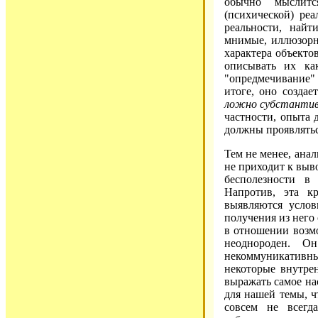
обычно мыслитс
(психической) ре
реальности, найт
мнимые, иллюзорн
характера объектов
описывать их ка
"опредмечивание
итоге, оно созда
ложно субстантив
частности, опыта 
должны проявлятьс
Тем не менее, ана
не приходит к выв
бесполезности в
Напротив, эта к
выявляются услов
получения из него
в отношении возм
неоднороден. О
некоммуникативн
некоторые внутре
выражать самое на
для нашей темы, ч
совсем не всегд