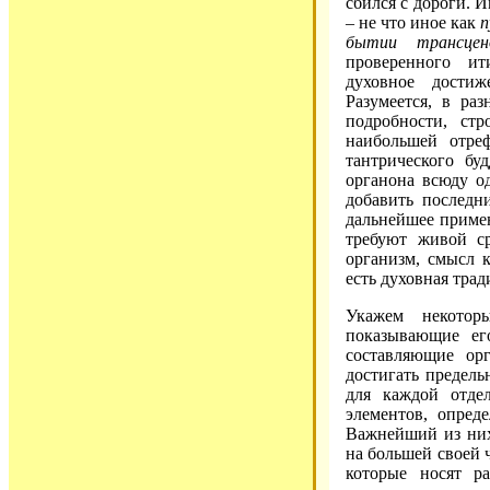
сбился с дороги. 
– не что иное как
п
бытии трансцен
проверенного ит
духовное достиж
Разумеется, в ра
подробности, стр
наибольшей отре
тантрического бу
органона всюду о
добавить последн
дальнейшее примен
требуют живой ср
организм, смысл 
есть духовная трад
Укажем некотор
показывающие ег
составляющие ор
достигать предель
для каждой отде
элементов, опред
Важнейший из них 
на большей своей ч
которые носят р