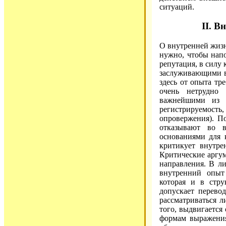
ситуаций.
II. В
О внутренней жизн
нужно, чтобы напо
репутация, в силу
заслуживающими вн
здесь от опыта тр
очень нетрудно
важнейшими из 
регистрируемост
опровержения). П
отказывают во в
основаниями для 
критикует внутре
Критические аргум
направления. В л
внутренний опыт
которая и в стру
допускает перево
рассматриваться 
того, выдвигается
формам выражения