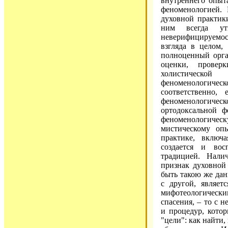
внутреннего опыт
феноменологией.
духовной практик
ним всегда утв
неверифицируемос
взгляда в целом,
полноценный орга
оценки, провер
холистическо
феноменологиче
соответственно,
феноменологическ
ортодоксальной ф
феноменологиче
мистическому оп
практике, включ
создается и вос
традицией. Нали
признак духовной 
быть такою же дан
с другой, являет
мифотеологически
спасения, – то с 
и процедур, котор
"цели": как найти,