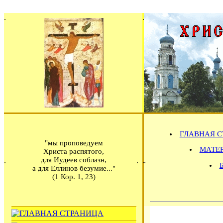
ГЛАВНАЯ С
"мы проповедуем
МАТЕРИ
Христа распятого,
для Иудеев соблазн,
а для Еллинов безумие..."
(1 Кор. 1, 23)