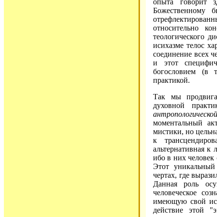
опыта говорит 
Божественному 
отрефлектирован
относительно ко
теологического ди
исихазме телос ха
соединение всех ч
и этот специфи
богословием (в 
практикой.
Так мы продвига
духовной практи
антропологическо
моментальный акт
мистики, но цельн
к трансцендиро
альтернативная к 
ибо в них человек
Этот уникальный 
чертах, где выраз
Данная роль осу
человеческое соз
имеющую свой ист
действие этой "