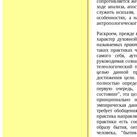
сопротивляется же
ходе анализа, ап
служить исихазм, 
особенностях, а 
антропологическог
Раскроем, прежде 
характер духовно
называемых
практ
таких практиках ч
самого себя, аут
руководимая созн
телеологический 
целью
данной пр
достижения цели.
полностью опреде
первую очередь,
состояние", эта ц
принципиально 
эмпирическая дан
требует обобщения
практика направля
практики есть со
образу бытия, он
человека, "бытия