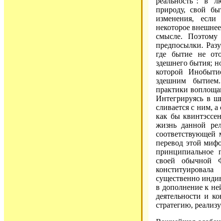
реальность": в 
природу, свой бы
изменения, есл
некоторое внешнее
смысле. Поэтому
предпосылки. Раз
где бытие не от
здешнего бытия; но
которой Инобыти
здешним бытием.
практики воплоща
Интегрируясь в ши
сливается с ним, а
как бы квинтэссе
жизнь данной рел
соответствующей 
перевод этой мифо
принципиальное 
своей обычной 
конституировала
существенно индив
в дополнение к не
деятельности и к
стратегию, реализ