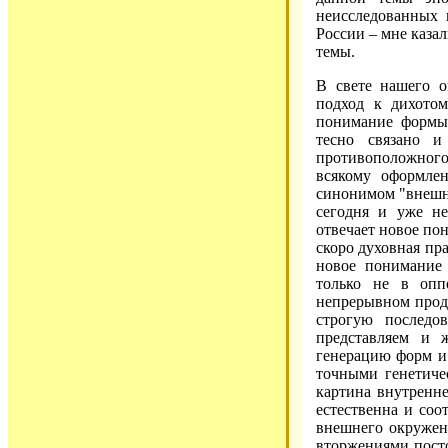
неисследованных 
России – мне каза
темы.
В свете нашего о
подход к дихотом
понимание формы 
тесно связано 
противоположног
всякому оформле
синонимом "внешне
сегодня и уже не
отвечает новое по
скоро духовная пра
новое понимание 
только не в опп
непрерывном прод
строгую последо
представляем и 
генерацию форм и
точными генетиче
картина внутренне
естественна и соо
внешнего окружен
вторжениями пост