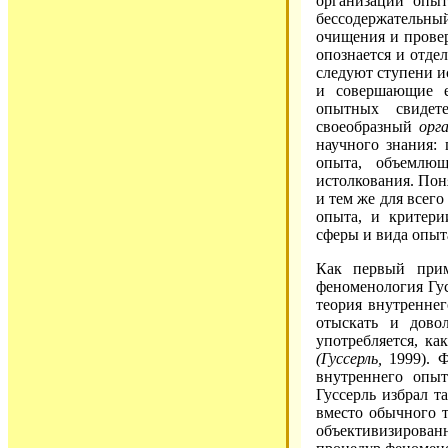
организации опыт
бессодержательный
очищения и прове
опознается и отде
следуют ступени 
и совершающие е
опытных свидет
своеобразный
орга
научного знания:
опыта, объемлю
истолкования. Пон
и тем же для всег
опыта, и критери
сферы и вида опыт
Как первый прим
феноменология Гус
теория внутреннег
отыскать и дово
употребляется, к
(Гуссерль,
1999). Ф
внутреннего опыт
Гуссерль избрал 
вместо обычного 
объективизирован