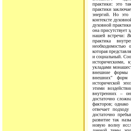
практики: это т
практики заключа
энергий. Но это
контексте духовно
духовной практики
она присутствует 
нашей встречи:
В
практика внутр
необходимостью о
которая представл
и социальный. Соо
историческими, 
укладами монашест
внешние формы и
внешних" форм 
исторической эпо
этими воздейств
внутренних – он
достаточно сложн
факторов; однако
отвечает подходу
достаточно пребы
развитие так наз
новую волну иссл
данной темы эпо