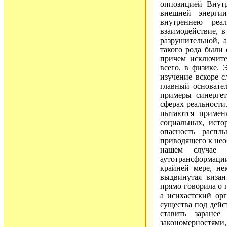
оппозицией Внутр
внешней энерги
внутреннею реа
взаимодействие, в
разрушительной, 
такого рода были
причем исключите
всего, в физике.
изучение вскоре 
главный основате
примеры синергет
сферах реальности
пытаются примен
социальных, исто
опасность распл
приводящего к нео
нашем случае 
аутотрансформаци
крайней мере, не
выдвинутая визан
прямо говорила о 
а исихастский ор
существа под дейс
ставить заране
закономерност