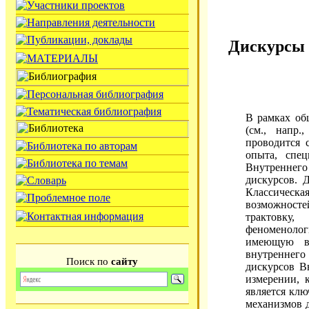
Дискурсы 
В рамках об
(см., напр
проводится 
опыта, спе
Внутреннего
дискурсов. 
Классическ
возможност
трактовк
феноменоло
имеющую в
внутреннего 
Поиск по
сайту
дискурсов В
измерении, 
является кл
механизмов д