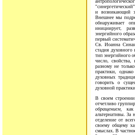
антропологичес
"синергетический
и возникающий з
Внешнее мы подро
обнаруживает оп
инициирует, раз
энергийного образ
первый систематич
Св. Иоанна Синаи
стадия духовного
тип энергийного о
число, свойства,
разному не тольк
практики, однак
духовных традици
говорить о суще
духовной практики
В своем строении
отчетливо группир
обращением,
как 
альтернативы. За 
отделение от всег
своему общему ха
смыслах. В частно