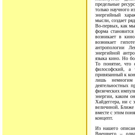
предельные ресурс
только научного и
энергийный хара
мысли, создает ря
Во-первых, как мы
форма становится
возникает в кин
возникает гипот
антропологии Ле
энергийной антр
языка кино. Но бо
То понятие, что 
философский, а 
привязанный к кон
лишь немногим 
деятельностных п
физических импульс
энергии, каким о
Хайдеггера, ни с 
величиной. Ближе 
вместе с этим пон
концепт.
Из нашего описан
Внешнего – одна