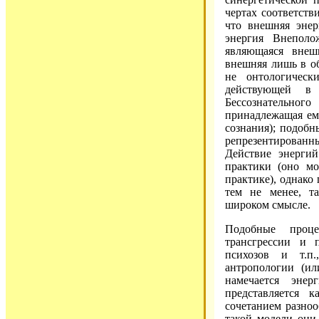
чертах соответств
что внешняя энер
энергия Внеполо
являющаяся внеш
внешняя лишь в о
не онтологическ
действующей в 
Бессознательно
принадлежащая ем
сознания); подоб
репрезентированн
Действие энерги
практики (оно м
практике), однако
тем не менее, та
широком смысле.
Подобные проце
трансгрессии и п
психозов и т.п.
антропологии (и
намечается энер
представляется 
сочетанием разно
такой модели они