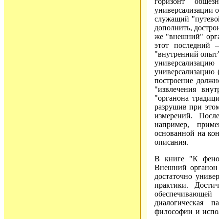
горизонт общез
универсализации о
служащий "путевой
дополнить, достро
же "внешний" орга
этот последний 
"внутренний опыт"
универсализацию
универсализацию (
построение должн
"извлечения вну
"органона традиц
разрушив при этом
измерений. Посл
например, приме
основанной на ко
описания.
В книге "К фено
Внешний органон 
достаточно униве
практики. Дости
обеспечивающей
диалогическая п
философии и испо