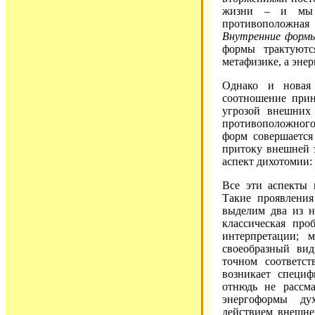
жизни – и мы в
противоположна
Внутренние формы
формы трактуютс
метафизике, а энер
Однако и новая
соотношение при
угрозой внешних
противоположного 
форм совершается
притоку внешней 
аспект дихотомии:
Все эти аспекты 
Такие проявления
выделим два из н
классическая пр
интерпретации; 
своеобразный ви
точном соответс
возникает специ
отнюдь не рассм
энергоформы ду
действием внешне