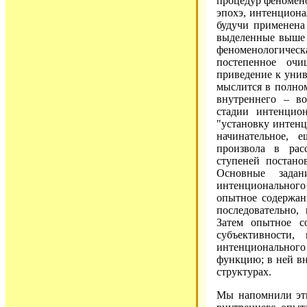
процедур феномено
эпохэ, интенциона
будучи применена
выделенные выше с
феноменологичес
постепенное оч
приведение к унив
мыслится в полно
внутреннего – в
стадии интенцион
"установку интен
начинательное, 
произвола в ра
ступеней постано
Основные зада
интенционального 
опытное содержан
последовательно,
Затем опытное с
субъективности,
интенциональног
функцию; в ней вн
структурах.
Мы напомнили эти