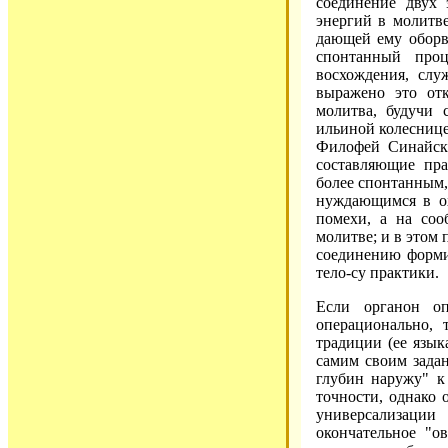
соединение двух 
энергий в молитв
дающей ему оборв
спонтанный проц
восхождения, слу
выражено это от
молитва, будучи 
ильиной колеснице
Филофей Синайски
составляющие пра
более спонтанным,
нуждающимся в ох
помехи, а на соо
молитве; и в этом
соединению форми
тело-су практики.
Если органон оп
операционально,
традиции (ее языка
самим своим зада
глубин наружу" к
точности, однако 
универсализаци
окончательное "о