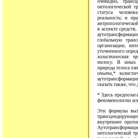
очевидно, транс
онтологической т
статуса человек
реальность; и пр
антропологической
в аспекте средств
аутотрансформац
глобальную тран
организации, инт
уточненного опред
холистическая п
телосу.
В иных те
природа телоса оз
опыта,
* холисти
аутотрансформации
сказать также, что
* Здесь предполаг
феноменологии аске
Эти формулы выз
трансцендирующе
внутреннее проти
Аутотрансформа
онтологической т