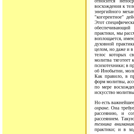
относится непос
восхождения к тел
энергийного механ
"когерентное" де
Этот специфическ
обеспечивающий
практики, мы расс
воплощается, имею
духовной практик
целом, но даже и 
телос которых с
молитва тяготеет
психотехники; в п
об Инобытии, моли
Как правило, в п
форм молитвы, ас
по мере восхожде
искусство молитвы
Но есть важнейшее
охране.
Она требуе
рассеянию, и со
рассеянием. Таку
техника внимания
практики; и в хо