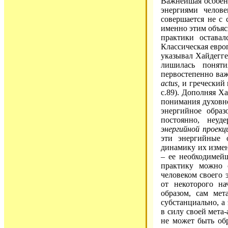
Важнейшая особенн
энергиями челове
совершается не с 
именно этим объяс
практики остава
Классическая евро
указывал Хайдегге
лишилась понят
первостепенно ва
actus,
и греческий 
с.89). Дополняя Х
понимания духовно
энергийное образ
постоянно, неу
энергийной проекц
эти энергийные 
динамику их измен
– ее необходимейш
практику можно 
человеком своего 
от некоторого на
образом, сам мет
субстанциально, а
в силу своей мета
не может быть об