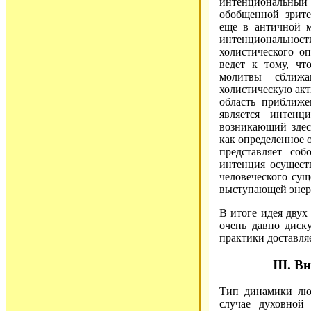
интенциональный
обобщенной зрите
еще в античной м
интенционально
холистического о
ведет к тому, ч
молитвы сближа
холистическую акт
область приближе
является интенц
возникающий здес
как определенное 
представляет соб
интенция осущест
человеческого сущ
выступающей энер
В итоге идея двух
очень давно диск
практики доставля
III. В
Тип динамики люб
случае духовной