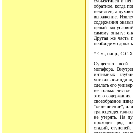
субъективен и не
обратное, когда п
невнятен, а духов
выражение. Извле
содержания оказыв
целый ряд условий
самому опыту; она
Другая же часть 
необходимо должна
* См., напр., С.С.
Существо всей э
метафора. Внутр
интимных глуби
уникально-индиви
сделать его униве
не только чистое
этого содержания,
своеобразное изве
"овнешнение", или
трансцендентализа
не утерять. На п
проходит ряд по
стадий, ступеней.