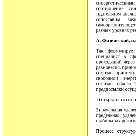
синергетически
соотношение си
тщательном анализ
сопоставим ме
самоорганизующе
разных уровнях ре
А. Физический, и
Так формулируе
специалист в сф
проходящий через
равновесия, приво
системе принимат
свободной энер
системы" (Ласло, 
предпосылки осуще
1) открытость сис
2) начальная удал
предельная удале
стабильных режим
Процесс структу