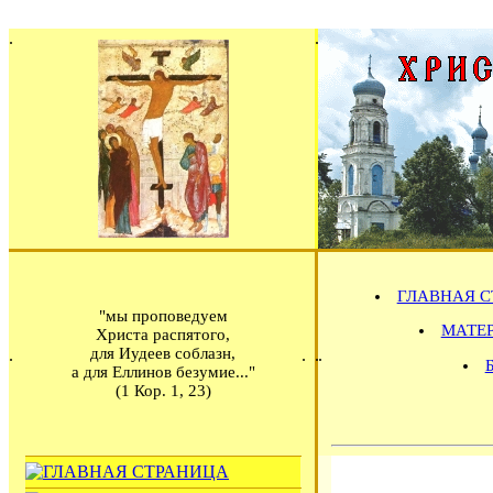
ГЛАВНАЯ С
"мы проповедуем
МАТЕРИ
Христа распятого,
для Иудеев соблазн,
а для Еллинов безумие..."
(1 Кор. 1, 23)