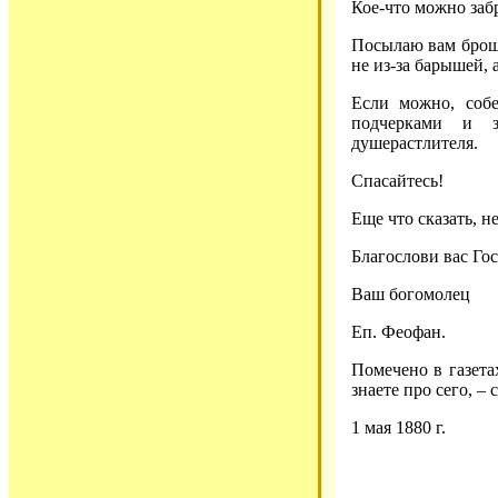
Кое-что можно забр
Посылаю вам брошю
не из-за барышей, а
Если можно, соб
подчерками и з
душерастлителя.
Спасайтесь!
Еще что сказать, н
Благослови вас Го
Ваш богомолец
Еп. Феофан.
Помечено в газета
знаете про сего, –
1 мая 1880 г.