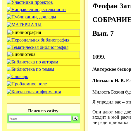
Феофан Зат
СОБРАНИ
Вып. 7
1099.
/Авторское беско
/Письма к Н. В. Е
Милость Божия буд
Я упредил вас – о
Поиск по
сайту
Они дают мне двес
входит в мой расч
не ради прибытка.