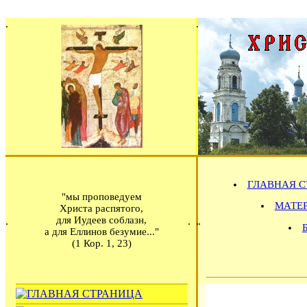
ГЛАВНАЯ С
"мы проповедуем
МАТЕРИ
Христа распятого,
для Иудеев соблазн,
а для Еллинов безумие..."
(1 Кор. 1, 23)