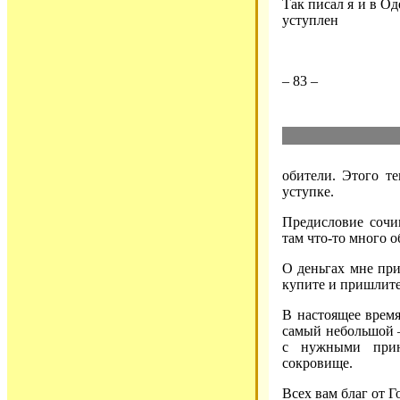
Так писал я и в Од
уступлен
– 83 –
обители. Этого те
уступке.
Предисловие сочин
там что-то много 
О деньгах мне при
купите и пришлите
В настоящее время
самый небольшой –
с нужными прин
сокровище.
Всех вам благ от 