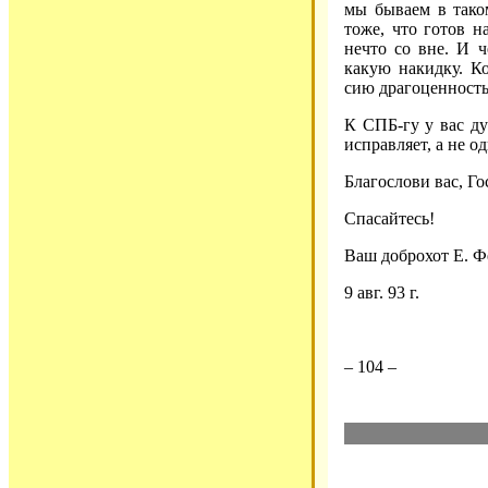
мы бываем в таком
тоже, что готов н
нечто со вне. И ч
какую накидку. К
сию драгоценность
К СПБ-гу у вас ду
исправляет, а не о
Благослови вас, Го
Спасайтесь!
Ваш доброхот Е. Ф
9 авг. 93 г.
– 104 –