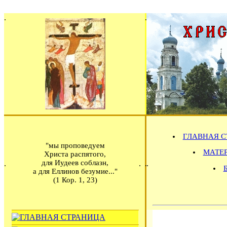
ГЛАВНАЯ С
"мы проповедуем
МАТЕРИ
Христа распятого,
для Иудеев соблазн,
а для Еллинов безумие..."
(1 Кор. 1, 23)