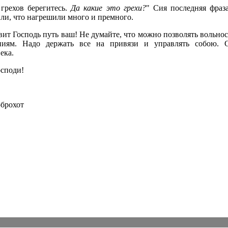
 грехов берегитесь.
Да какие это грехи?
" Сия последняя фраз
или, что нагрешили много и премного.
овит Господь путь ваш! Не думайте, что можно позволять вольно
иям. Надо держать все на привязи и управлять собою. С
ека.
осподи!
брохот