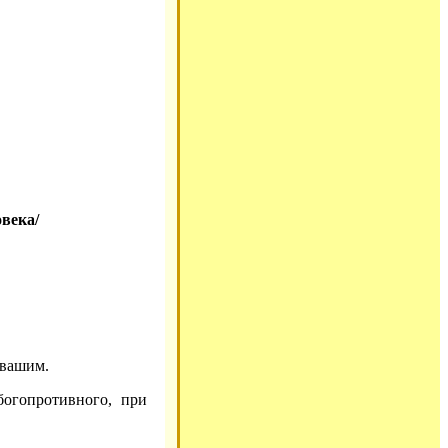
века/
 вашим.
богопротивного, при