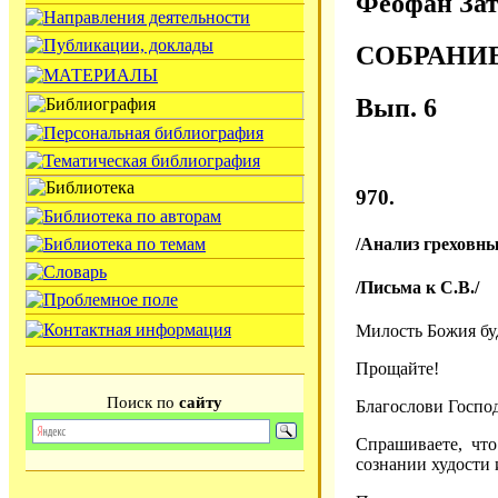
Феофан Зат
СОБРАНИ
Вып. 6
970.
/Анализ греховны
/Письма к С.В./
Милость Божия бу
Прощайте!
Поиск по
сайту
Благослови Госпо
Спрашиваете, что
сознании худости 