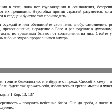
ния в теле, пока нет соуслаждения и соизволения, безгре
ют их грешными. Неустойка против страстей разумеется, когд
и в сердце и буйство там производить.
 осуждайте или обезвиняйте свои гнев, злобу, самомнение, р
, превозношение, нерадение о Боге и равнодушие к духовному
акты, но грешными бывают от соизволения на них. Стойте у 
то-либо из худого прорвавшимся внутрь
, гоните безжалостно, и избудете от греха. Способ к сему – 
сли будете так держать себя, избавитесь от грехов мысли и чувст
ды в 1 Кор. 13, 13?
ренность – получить небесные блага. Она до гроба, а после п
олучено.