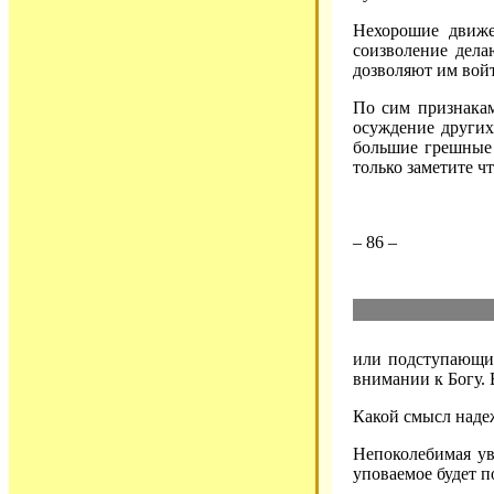
Нехорошие движе
соизволение дела
дозволяют им войт
По сим признакам
осуждение других
большие грешные 
только заметите ч
– 86 –
или подступающим
внимании к Богу. Е
Какой смысл надеж
Непоколебимая уве
уповаемое будет п