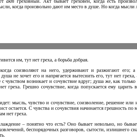
яет
акт
греховный. Акт бывает греховен, когда есть произв
сли, когда произвольно дают им место в душе. Но когда мысли 
тивится им, тут нет греха, а борьба добрая.
 когда соизволяют на него, удерживают и разжигают его; а
 душа не хочет его и напрягается вытеснить его, тут нет греха, 
е с чувством возникает и сочувствие вдруг; душа же, как только
нет греха. Грешно сочувствие, когда попускается ему царить в
идет: мысль, чувство и сочувствие, соизволение, решение или и
ист остается. С чувства и сочувствия начинается грешность по 
ам нет греха.
хлаждение – понятно что есть? Оно бывает невольно, но быва
азвлечений, беспорядочных разговоров, сытости, излишнего сна
ть.