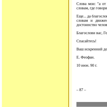
Слова мои: "а от
словам, где говор
Еще... да благосл
словам и движен
достоинство челов
Благослови вас, Г
Спасайтесь!
Ваш искренний до
Е. Феофан.
10 июн. 90 г.
– 87 –