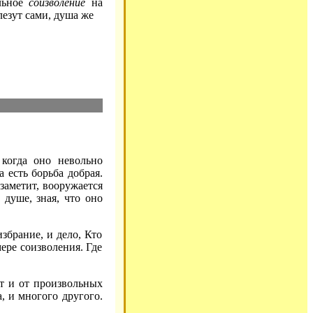
ольное
соизволение
на
лезут сами, душа же
 когда оно невольно
а есть борьба добрая.
 заметит, вооружается
 душе, зная, что оно
збрание, и дело, Кто
мере соизволения. Где
ет и от произвольных
, и многого другого.