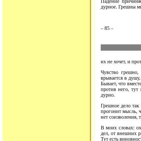
Падение причин
дурное. Грешны мы
– 85 –
их не хочет, и про
Чувство грешно,
врывается в душу,
Бывает, что вмест
против него, тут 
дурно.
Грешное дело так 
прогонит мысль, ч
нет соизволения, т
В моих словах: о
дел, от внешних р
Тут есть виновнос