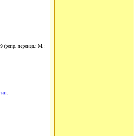
 (репр. переизд.: М.:
гии
.