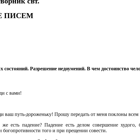
ворник свт.
Е ПИСЕМ
х состояний. Разрешение недоумений. В чем достоинство чело
ди с вами!
ди ваш путь-дороженьку! Прошу передать от меня поклоны всем
 же есть падение? Падение есть делом совершение худого, 
и богопротивности того и при прещении совести.