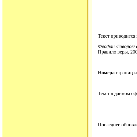
Текст приводится
Феофан /Говоров/ 
Правило веры, 200
Номера
страниц 
Текст в данном о
Последнее обновле