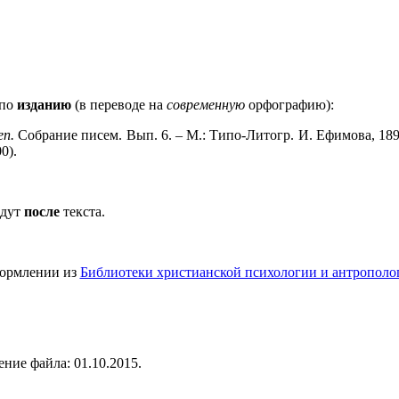
 по
изданию
(в переводе на
современную
орфографию):
еп.
Собрание писем. Вып. 6. – М.: Типо-Литогр. И. Ефимова, 1899
0).
идут
после
текста.
формлении из
Библиотеки христианской психологии и антрополо
ние файла: 01.10.2015.