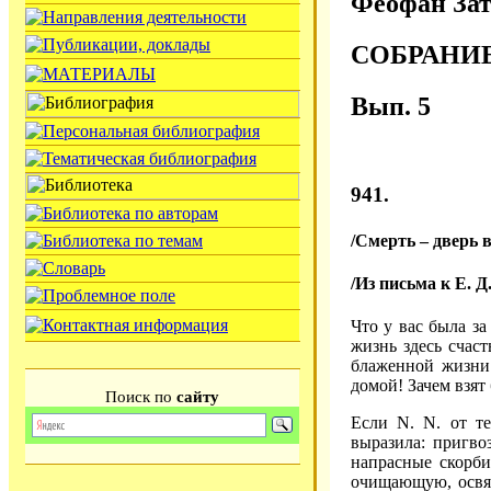
Феофан Зат
СОБРАНИ
Вып. 5
941.
/Смерть – дверь в
/Из письма к Е. Д.
Что у вас была з
жизнь здесь счаст
блаженной жизни.
домой! Зачем взят 
Поиск по
сайту
Если N. N. от те
выразила: пригво
напрасные скорби
очищающую, освя