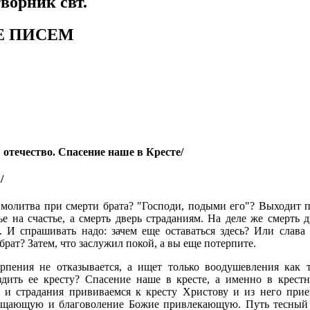
ворник свт.
Е ПИСЕМ
 отечество. Спасение наше в Кресте/
/
а молитва при смерти брата? "Господи, подыми его"? Выходит 
ье на счастье, а смерть дверь страданиям. На деле же смерть д
 И спрашивать надо: зачем еще оставаться здесь? Или слава 
брат? Затем, что заслужил покой, а вы еще потерпите.
рпения не отказывается, а ищет только воодушевления как т
здить ее кресту? Спасение наше в кресте, а именно в крестн
 и страдания прививаемся к кресту Христову и из него при
щающую и благоволение Божие привлекающую. Путь тесный 