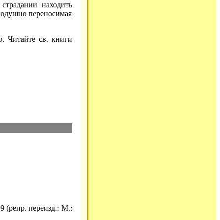
 страдании находить
 благодушно переносимая
. Читайте св. книги
 (репр. переизд.: М.: