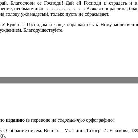
рай. Благослови ее Господи! Дай ей Господи и страдать и в
ие, необманчивое. . . . . . . . . . . . . . . . . Всякая напраслина,
на голову уже надетый, только пусть не сбрасывает.
ь? Будьте с Господом и чаще обращайтесь к Нему молитвенно
суждением. Благодушествуйте.
 по
изданию
(в переводе на
современную
орфографию):
еп.
Собрание писем. Вып. 5. – М.: Типо-Литогр. И. Ефимова, 1899
0).