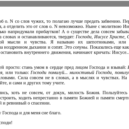
об о. N со слов чужих, то полагаю лучше предать забвению. П
бя, а отделить это от слов о. N невозможно. Ныне с молитвою И
ько напридумали прибаутков! А о существе дела совсем забыв
а словах и останавливаются, твердят:
Господи, Иисусе Христе, 
кой мысли и чувства. Я называю их шепотниками, или 
на ноздренном дыхании и сопят. Это
сопуны.
Показались еще каки
 остановить внутреннего движения, начинают кричать: Иисусе... 
ей просто: стань умом в сердце пред лицом Господа и взывай:
я,
или только:
Господи помилуй... милостивый Господи, помилуй
ловами. Сила совсем не в словах, а в мыслях и чувствах. На 
йте, и сами и других тому учите.
ись, хоть не совсем, от докук, милость Божия. Пользуйтесь
устроить, ходить непрестанно в памяти Божией и памяти смерт
 и ревнивый о спасении.
Господа и для меня сие благо.
споди!