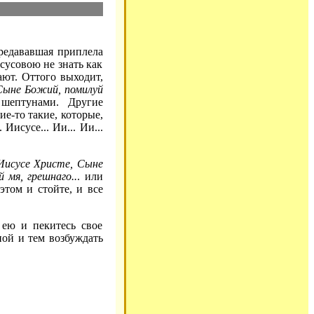
ередававшая приплела
исусовою не знать как
ают. Оттого выходит,
Сыне Божий, помилуй
шептунами. Другие
е-то такие, которые,
Иисусе... Ии... Ии...
Иисусе Христе, Сыне
 мя, грешнаго..
. или
этом и стойте, и все
 ею и пекитесь свое
ной и тем возбуждать