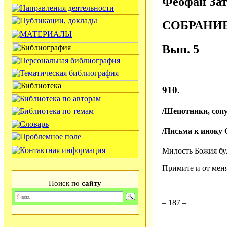
Феофан Зат
СОБРАНИ
Вып. 5
910.
/Шепотники, соп
/Письма к иноку О
Милость Божия бу
Примите и от меня
Поиск по
сайту
– 187 –