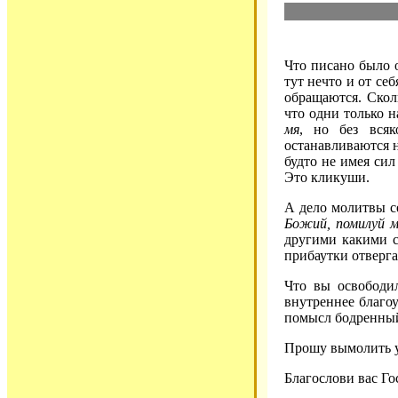
Что писано было 
тут нечто и от се
обращаются. Скол
что одни только н
мя
, но без вся
останавливаются 
будто не имея сил
Это кликуши.
А дело молитвы с
Божий, помилуй м
другими какими с
прибаутки отверга
Что вы освободил
внутреннее благо
помысл бодренный
Прошу вымолить у 
Благослови вас Го