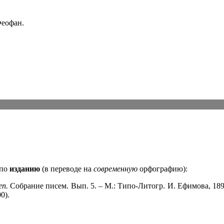
Феофан.
 по
изданию
(в переводе на
современную
орфографию):
еп.
Собрание писем. Вып. 5. – М.: Типо-Литогр. И. Ефимова, 1899
0).