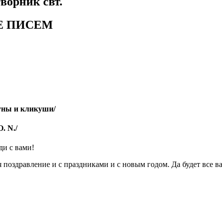
ворник свт.
Е ПИСЕМ
уны и кликуши/
. N./
ди с вами!
 поздравление и с праздниками и с новым годом. Да будет все ва