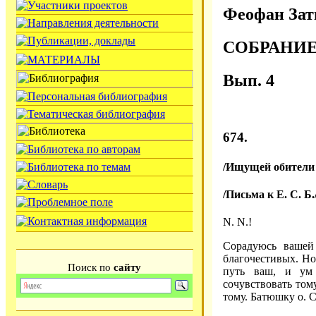
Феофан Зат
СОБРАНИ
Вып. 4
674.
/Ищущей обители н
/Письма к Е. С. Б.
N. N.!
Сорадуюсь вашей
благочестивых. Но
Поиск по
сайту
путь ваш, и ум 
сочувствовать том
тому. Батюшку о. 