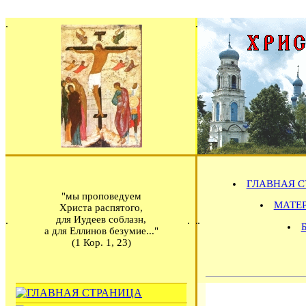
ГЛАВНАЯ С
"мы проповедуем
МАТЕРИ
Христа распятого,
для Иудеев соблазн,
а для Еллинов безумие..."
(1 Кор. 1, 23)