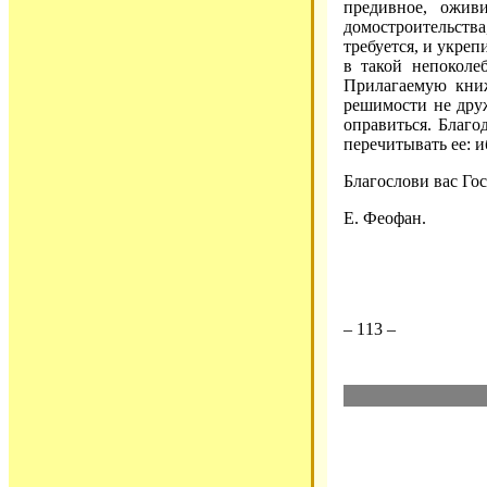
предивное, ожив
домостроительств
требуется, и укреп
в такой непоколе
Прилагаемую книж
решимости не дру
оправиться. Благо
перечитывать ее: и
Благослови вас Го
Е. Феофан.
– 113 –