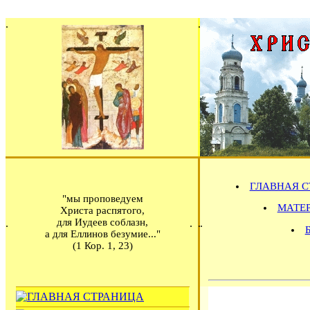
ГЛАВНАЯ С
"мы проповедуем
МАТЕРИ
Христа распятого,
для Иудеев соблазн,
а для Еллинов безумие..."
(1 Кор. 1, 23)