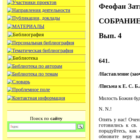
Феофан Зат
СОБРАНИ
Вып. 4
641.
/Наставление (за
/Письма к Е. С. Б.
Милость Божия буд
N. N.!
Поиск по
сайту
Опять у нас! Очен
готовились к св.
порадуйтесь, как
обновите веру в