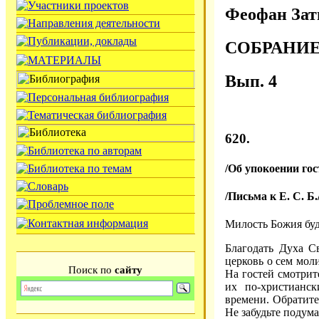
Феофан Зат
СОБРАНИ
Вып. 4
620.
/Об упокоении гос
/Письма к Е. С. Б.
Милость Божия буд
Благодать Духа Св
церковь о сем моли
Поиск по
сайту
На гостей смотрит
их по-христианск
времени. Обратите
Не забудьте подума