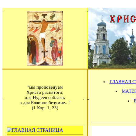
ГЛАВНАЯ С
"мы проповедуем
МАТЕРИ
Христа распятого,
для Иудеев соблазн,
а для Еллинов безумие..."
(1 Кор. 1, 23)