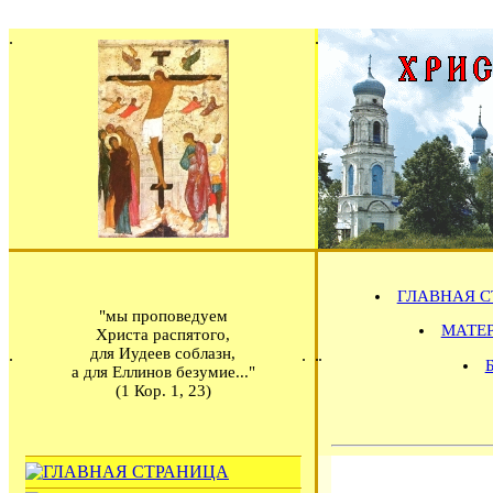
ГЛАВНАЯ С
"мы проповедуем
МАТЕРИ
Христа распятого,
для Иудеев соблазн,
а для Еллинов безумие..."
(1 Кор. 1, 23)