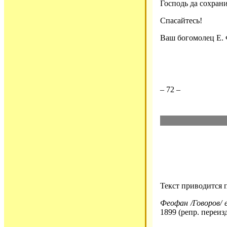
Господь да сохрани
Спасайтесь!
Ваш богомолец Е.
– 72 –
Текст приводится 
Феофан /Говоров/ е
1899 (репр. переиз