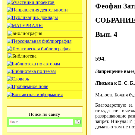
Феофан Зат
СОБРАНИ
Вып. 4
594.
/Запрещение выез
/Письма к Е. С. Б.
Милость Божия буд
Благодарствую за
никуда не выезж
Поиск по
сайту
развращающие разв
запрет. Никуда! И 
думать о том не по