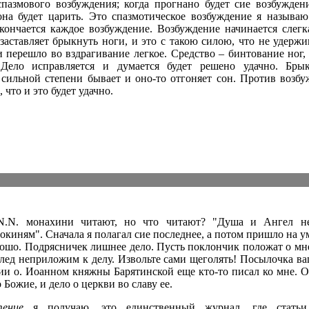
пазмового возбуждения; когда прогнано будет сие возбуждени
она будет царить. Это спазмотическое возбуждение я называю
кончается каждое возбуждение. Возбуждение начинается слегка
заставляет брыкнуть ноги, и это с такою силою, что не удерж
и перешло во вздрагивание легкое. Средство – бинтование ног
Дело исправляется и думается будет решено удачно. Брык
 сильной степени бывает и оно-то отгоняет сон. Против возбу
что и это будет удачно.
N.N. монахини читают, но что читают? "Душа и Ангел не
иням". Сначала я полагал сие последнее, а потом пришло на ум
орошо. Подрясничек лишнее дело. Пусть поклончик положат о м
лед неприложим к делу. Извольте сами щеголять! Посылочка ва
и о. Иоанном княжны Барятинской еще кто-то писал ко мне. О
 Божие, и дело о церкви во славу ее.
ение
я получаю, это единственный журнал, где статьи