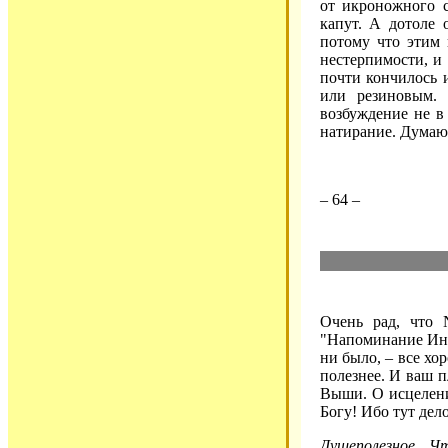
от икроножного с
капут. А дотоле 
потому что этим 
нестерпимости, и 
почти кончилось 
или резиновым. 
возбуждение не в
натирание. Думаю, 
– 64 –
Очень рад, что 
"Напоминание Инок
ни было, – все х
полезнее. И ваш п
Выши. О исцелени
Богу! Ибо тут дело
Душеполезное Чт