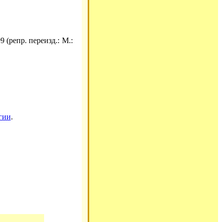
 (репр. переизд.: М.:
гии
.