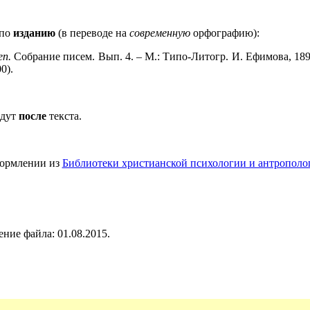
 по
изданию
(в переводе на
современную
орфографию):
еп.
Собрание писем. Вып. 4. – М.: Типо-Литогр. И. Ефимова, 1899
0).
идут
после
текста.
формлении из
Библиотеки христианской психологии и антрополо
ние файла: 01.08.2015.