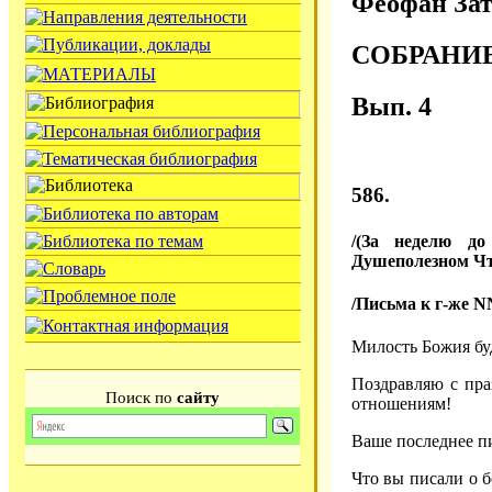
Феофан Зат
СОБРАНИ
Вып. 4
586.
/(За неделю до
Душеполезном Чт
/Письма к г-же N
Милость Божия бу
Поздравляю с пра
Поиск по
сайту
отношениям!
Ваше последнее п
Что вы писали о б