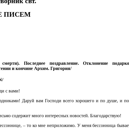
ворник свт.
Е ПИСЕМ
 смерти). Последнее поздравление. Отклонение подарк
ении и кончине Архим. Григория/
N/
ди с вами!
здниками! Даруй вам Господи всего хорошего и по душе, и по
исьмо содержит много интересных новостей. Благодарствую!
ессоннице, – то ко мне неприложимо. У меня бессонница бывает 