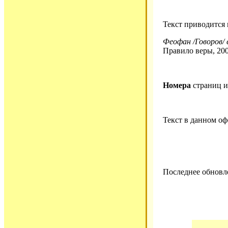
Текст приводится
Феофан /Говоров/ 
Правило веры, 200
Номера
страниц 
Текст в данном о
Последнее обновле