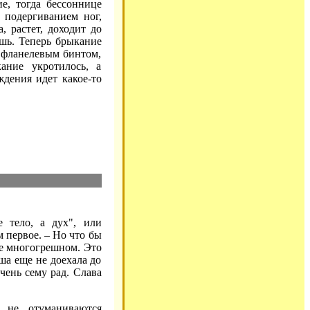
е, тогда бессоннице
 подергиванием ног,
, растет, доходит до
ишь. Теперь брыкание
, фланелевым бинтом,
ание укротилось, а
ждения идет какое-то
 тело, а дух", или
 первое. – Но что бы
не многогрешном. Это
ша еще не доехала до
чень сему рад. Слава
 не отуманиваются