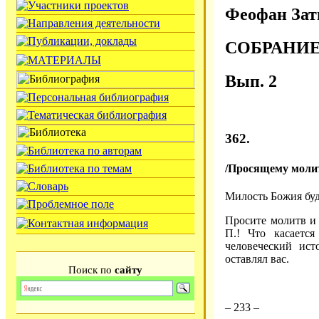
Феофан Зат
СОБРАНИ
Вып. 2
362.
/Просящему молит
Милость Божия буд
Просите молитв и 
П.! Что касаетс
человеческий ист
оставлял вас.
Поиск по
сайту
– 233 –