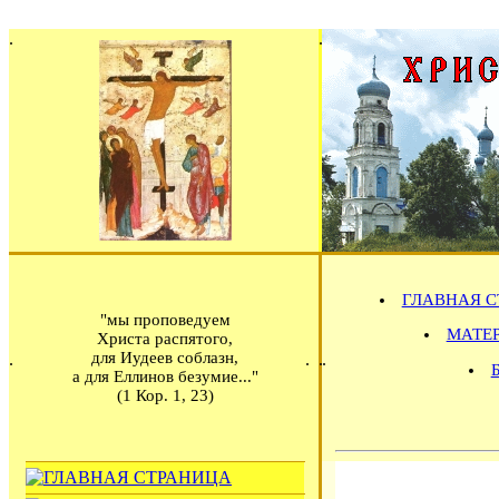
ГЛАВНАЯ С
"мы проповедуем
МАТЕРИ
Христа распятого,
для Иудеев соблазн,
а для Еллинов безумие..."
(1 Кор. 1, 23)