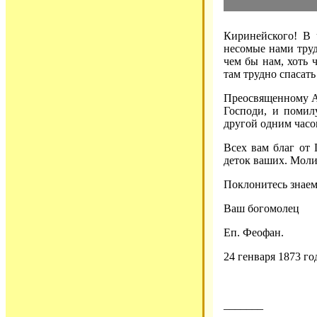
Киринейского! В 
несомые нами труды
чем бы нам, хоть ч
там трудно спасат
Преосвященному Ал
Господи, и помил
другой одним часом
Всех вам благ от 
деток ваших. Моли
Поклонитесь знаем
Ваш богомолец
Еп. Феофан.
24 генваря 1873 го
_______