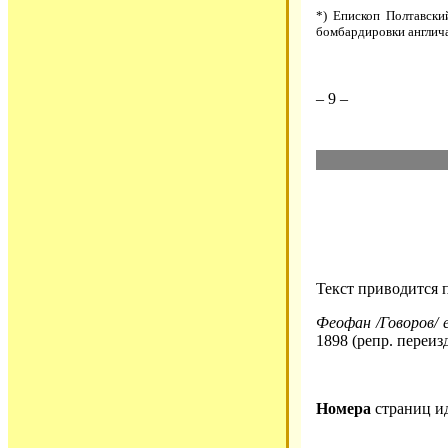
*) Епископ Полтавски
бомбардировки англича
– 9 –
Текст приводится 
Феофан /Говоров/ е
1898 (репр. переиз
Номера
страниц и