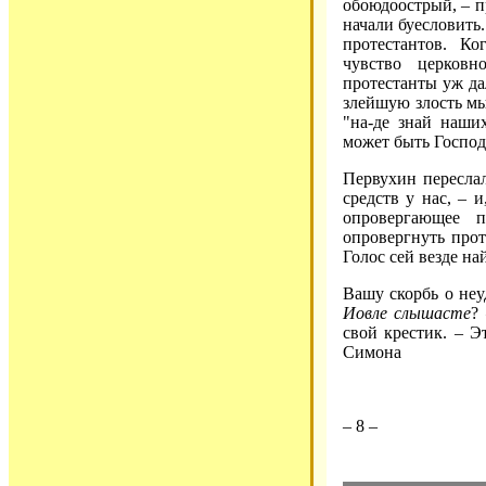
обоюдоострый, – п
начали буесловить.
протестантов. Ко
чувство церковн
протестанты уж дал
злейшую злость мы
"на-де знай наших
может быть Господ
Первухин переслал
средств у нас, – и
опровергающее 
опровергнуть прот
Голос сей везде на
Вашу скорбь о не
Иовле слышасте
?
свой крестик. – Э
Симона
– 8 –