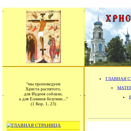
ГЛАВНАЯ С
"мы проповедуем
МАТЕРИ
Христа распятого,
для Иудеев соблазн,
а для Еллинов безумие..."
(1 Кор. 1, 23)